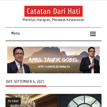
Skip
to
content
Catatan Dari Hati
Meretas Harapan, Merawat Kewarasan
Menu
DAY:
SEPTEMBER 6, 2025
Artikel