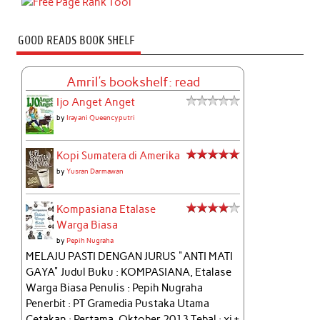
GOOD READS BOOK SHELF
Amril's bookshelf: read
Ijo Anget Anget
by
Irayani Queencyputri
Kopi Sumatera di Amerika
by
Yusran Darmawan
Kompasiana Etalase
Warga Biasa
by
Pepih Nugraha
MELAJU PASTI DENGAN JURUS "ANTI MATI
GAYA" Judul Buku : KOMPASIANA, Etalase
Warga Biasa Penulis : Pepih Nugraha
Penerbit : PT Gramedia Pustaka Utama
Cetakan : Pertama, Oktober 2013 Tebal : xi +