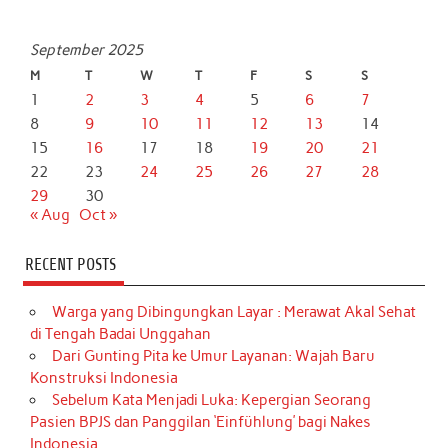
September 2025
M
T
W
T
F
S
S
1
2
3
4
5
6
7
8
9
10
11
12
13
14
15
16
17
18
19
20
21
22
23
24
25
26
27
28
29
30
« Aug
Oct »
RECENT POSTS
Warga yang Dibingungkan Layar : Merawat Akal Sehat
di Tengah Badai Unggahan
Dari Gunting Pita ke Umur Layanan: Wajah Baru
Konstruksi Indonesia
Sebelum Kata Menjadi Luka: Kepergian Seorang
Pasien BPJS dan Panggilan ‘Einfühlung’ bagi Nakes
Indonesia