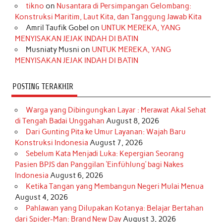
o
r
e
I
r
e
tikno
on
Nusantara di Persimpangan Gelombang:
Konstruksi Maritim, Laut Kita, dan Tanggung Jawab Kita
k
a
s
n
Amril Taufik Gobel
on
UNTUK MEREKA, YANG
m
t
MENYISAKAN JEJAK INDAH DI BATIN
Musniaty Musni
on
UNTUK MEREKA, YANG
MENYISAKAN JEJAK INDAH DI BATIN
POSTING TERAKHIR
Warga yang Dibingungkan Layar : Merawat Akal Sehat
di Tengah Badai Unggahan
August 8, 2026
Dari Gunting Pita ke Umur Layanan: Wajah Baru
Konstruksi Indonesia
August 7, 2026
Sebelum Kata Menjadi Luka: Kepergian Seorang
Pasien BPJS dan Panggilan ‘Einfühlung’ bagi Nakes
Indonesia
August 6, 2026
Ketika Tangan yang Membangun Negeri Mulai Menua
August 4, 2026
Pahlawan yang Dilupakan Kotanya: Belajar Bertahan
dari Spider-Man: Brand New Day
August 3, 2026