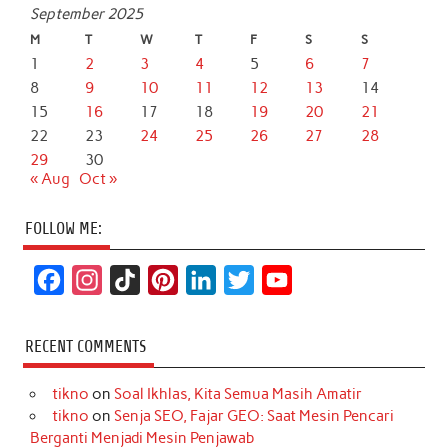
September 2025
M
T
W
T
F
S
S
1
2
3
4
5
6
7
8
9
10
11
12
13
14
15
16
17
18
19
20
21
22
23
24
25
26
27
28
29
30
« Aug
Oct »
FOLLOW ME:
F
I
T
P
L
T
Y
a
n
i
i
i
w
o
c
s
k
n
n
i
u
RECENT COMMENTS
e
t
T
t
k
t
T
tikno
on
Soal Ikhlas, Kita Semua Masih Amatir
b
a
o
e
e
t
u
tikno
on
Senja SEO, Fajar GEO: Saat Mesin Pencari
o
g
k
r
d
e
b
Berganti Menjadi Mesin Penjawab