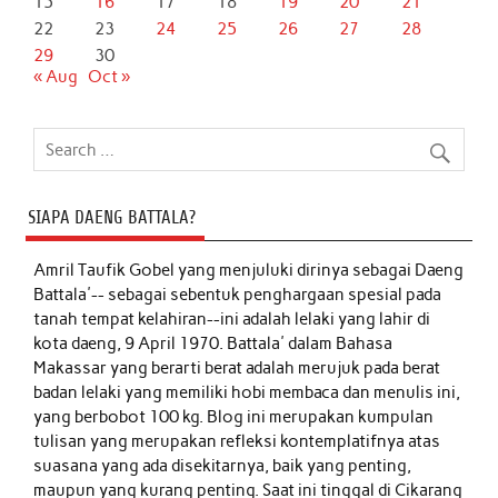
15
16
17
18
19
20
21
22
23
24
25
26
27
28
29
30
« Aug
Oct »
SIAPA DAENG BATTALA?
Amril Taufik Gobel
yang menjuluki dirinya sebagai Daeng
Battala'-- sebagai sebentuk penghargaan spesial pada
tanah tempat kelahiran--ini adalah lelaki yang lahir di
kota daeng, 9 April 1970. Battala' dalam Bahasa
Makassar yang berarti berat adalah merujuk pada berat
badan lelaki yang memiliki hobi membaca dan menulis ini,
yang berbobot 100 kg. Blog ini merupakan kumpulan
tulisan yang merupakan refleksi kontemplatifnya atas
suasana yang ada disekitarnya, baik yang penting,
maupun yang kurang penting. Saat ini tinggal di Cikarang