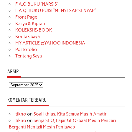
F.A.Q BUKU “NARSIS”
o
g
k
r
d
e
b
F.A.Q. BUKU PUISI “MENYESAP SENYAP”
o
r
e
I
r
e
Front Page
Karya & Kiprah
k
a
s
n
KOLEKSI E-BOOK
m
t
Kontak Saya
MY ARTICLE @YAHOO INDONESIA
Portofolio
Tentang Saya
ARSIP
Arsip
KOMENTAR TERBARU
tikno
on
Soal Ikhlas, Kita Semua Masih Amatir
tikno
on
Senja SEO, Fajar GEO: Saat Mesin Pencari
Berganti Menjadi Mesin Penjawab