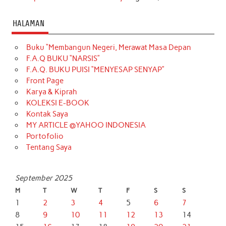
HALAMAN
Buku “Membangun Negeri, Merawat Masa Depan
F.A.Q BUKU “NARSIS”
F.A.Q. BUKU PUISI “MENYESAP SENYAP”
Front Page
Karya & Kiprah
KOLEKSI E-BOOK
Kontak Saya
MY ARTICLE @YAHOO INDONESIA
Portofolio
Tentang Saya
September 2025
M
T
W
T
F
S
S
1
2
3
4
5
6
7
8
9
10
11
12
13
14