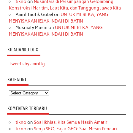
tikno
on
Nusantara di Persimpangan Gelombang:
Konstruksi Maritim, Laut Kita, dan Tanggung Jawab Kita
Amril Taufik Gobel
on
UNTUK MEREKA, YANG
MENYISAKAN JEJAK INDAH DI BATIN
Musniaty Musni
on
UNTUK MEREKA, YANG
MENYISAKAN JEJAK INDAH DI BATIN
KICAUANKU DI X
Tweets by amriltg
KATEGORI
Kategori
KOMENTAR TERBARU
tikno
on
Soal Ikhlas, Kita Semua Masih Amatir
tikno
on
Senja SEO, Fajar GEO: Saat Mesin Pencari