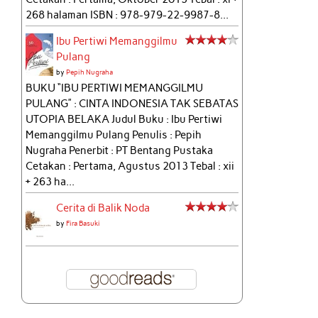
268 halaman ISBN : 978-979-22-9987-8...
Ibu Pertiwi Memanggilmu
Pulang
by
Pepih Nugraha
BUKU “IBU PERTIWI MEMANGGILMU
PULANG” : CINTA INDONESIA TAK SEBATAS
UTOPIA BELAKA Judul Buku : Ibu Pertiwi
Memanggilmu Pulang Penulis : Pepih
Nugraha Penerbit : PT Bentang Pustaka
Cetakan : Pertama, Agustus 2013 Tebal : xii
+ 263 ha...
Cerita di Balik Noda
by
Fira Basuki