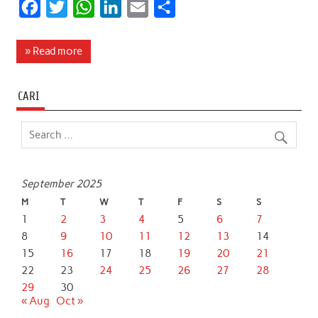
F
T
W
L
E
S
a
w
h
i
m
h
c
i
a
n
a
a
» Read more
e
t
t
k
i
r
b
t
s
e
l
e
CARI
o
e
A
d
o
r
p
I
k
p
n
September 2025
M
T
W
T
F
S
S
1
2
3
4
5
6
7
8
9
10
11
12
13
14
15
16
17
18
19
20
21
22
23
24
25
26
27
28
29
30
« Aug
Oct »