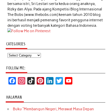
bersama istri, Sri Lestari serta kedua orang anaknya,
Rizky dan Alya. Pada ajang Kompetisi Blog Internasional
The Bobs (www.thebobs.com) keenam tahun 2010 blog
ini berhasil menjadi pemenang favorit pengguna internet
dengan voting terbanyak kategori Bahasa Indonesia.
CATEGORIES
Categories
FOLLOW ME:
F
I
T
P
L
T
Y
a
n
i
i
i
w
o
c
s
k
n
n
i
u
HALAMAN
e
t
T
t
k
t
T
Buku “Membangun Negeri, Merawat Masa Depan
b
a
o
e
e
t
u