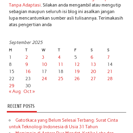
Tanpa Adaptasi
. Silakan anda mengambil atau mengutip
sebagian maupun seluruh isi blog ini asalkan jangan
lupa mencantumkan sumber asli tulisannya. Terimakasih
atas pengertian anda
September 2025
M
T
W
T
F
S
S
1
2
3
4
5
6
7
8
9
10
11
12
13
14
15
16
17
18
19
20
21
22
23
24
25
26
27
28
29
30
« Aug
Oct »
RECENT POSTS
Gatotkaca yang Belum Selesai Terbang: Surat Cinta
untuk Teknologi Indonesia di Usia 31 Tahun