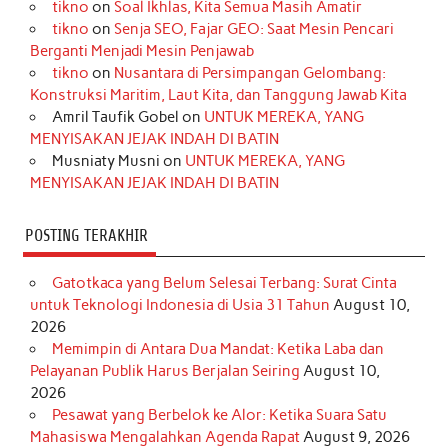
tikno
on
Soal Ikhlas, Kita Semua Masih Amatir
b
a
o
e
e
t
u
tikno
on
Senja SEO, Fajar GEO: Saat Mesin Pencari
o
g
k
r
d
e
b
Berganti Menjadi Mesin Penjawab
o
r
e
I
r
e
tikno
on
Nusantara di Persimpangan Gelombang:
Konstruksi Maritim, Laut Kita, dan Tanggung Jawab Kita
k
a
s
n
Amril Taufik Gobel
on
UNTUK MEREKA, YANG
m
t
MENYISAKAN JEJAK INDAH DI BATIN
Musniaty Musni
on
UNTUK MEREKA, YANG
MENYISAKAN JEJAK INDAH DI BATIN
POSTING TERAKHIR
Gatotkaca yang Belum Selesai Terbang: Surat Cinta
untuk Teknologi Indonesia di Usia 31 Tahun
August 10,
2026
Memimpin di Antara Dua Mandat: Ketika Laba dan
Pelayanan Publik Harus Berjalan Seiring
August 10,
2026
Pesawat yang Berbelok ke Alor: Ketika Suara Satu
Mahasiswa Mengalahkan Agenda Rapat
August 9, 2026