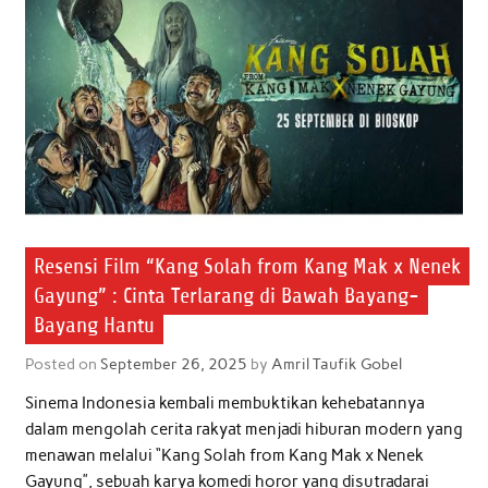
Resensi Film “Kang Solah from Kang Mak x Nenek
Gayung” : Cinta Terlarang di Bawah Bayang-
Bayang Hantu
Posted on
September 26, 2025
by
Amril Taufik Gobel
Sinema Indonesia kembali membuktikan kehebatannya
dalam mengolah cerita rakyat menjadi hiburan modern yang
menawan melalui “Kang Solah from Kang Mak x Nenek
Gayung”, sebuah karya komedi horor yang disutradarai