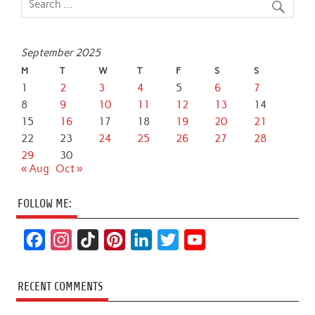
September 2025
M
T
W
T
F
S
S
1
2
3
4
5
6
7
8
9
10
11
12
13
14
15
16
17
18
19
20
21
22
23
24
25
26
27
28
29
30
« Aug
Oct »
FOLLOW ME:
F
I
T
P
L
T
Y
a
n
i
i
i
w
o
c
s
k
n
n
i
u
RECENT COMMENTS
e
t
T
t
k
t
T