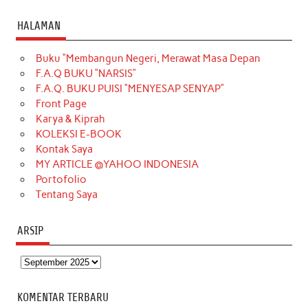
a
n
i
i
i
w
o
c
s
k
n
n
i
u
HALAMAN
e
t
T
t
k
t
T
Buku “Membangun Negeri, Merawat Masa Depan
b
a
o
e
e
t
u
F.A.Q BUKU “NARSIS”
o
g
k
r
d
e
b
F.A.Q. BUKU PUISI “MENYESAP SENYAP”
o
r
e
I
r
e
Front Page
Karya & Kiprah
k
a
s
n
KOLEKSI E-BOOK
m
t
Kontak Saya
MY ARTICLE @YAHOO INDONESIA
Portofolio
Tentang Saya
ARSIP
Arsip
KOMENTAR TERBARU