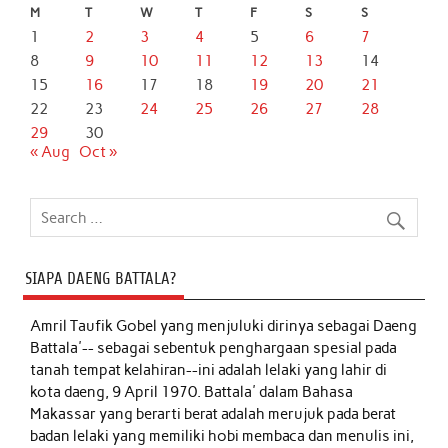
M
T
W
T
F
S
S
1
2
3
4
5
6
7
8
9
10
11
12
13
14
15
16
17
18
19
20
21
22
23
24
25
26
27
28
29
30
« Aug
Oct »
SIAPA DAENG BATTALA?
Amril Taufik Gobel
yang menjuluki dirinya sebagai Daeng
Battala'-- sebagai sebentuk penghargaan spesial pada
tanah tempat kelahiran--ini adalah lelaki yang lahir di
kota daeng, 9 April 1970. Battala' dalam Bahasa
Makassar yang berarti berat adalah merujuk pada berat
badan lelaki yang memiliki hobi membaca dan menulis ini,