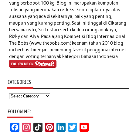
yang berbobot 100 kg. Blog ini merupakan kumpulan
tulisan yang merupakan refleksi kontemplatifnya atas
suasana yang ada disekitarnya, baik yang penting,
maupun yang kurang penting. Saat ini tinggal di Cikarang
bersama istri, Sri Lestari serta kedua orang anaknya,
Rizky dan Alya. Pada ajang Kompetisi Blog Internasional
The Bobs (www.thebobs.com) keenam tahun 2010 blog
ini berhasil menjadi pemenang favorit pengguna internet
dengan voting terbanyak kategori Bahasa Indonesia.
CATEGORIES
Categories
FOLLOW ME:
F
I
T
P
L
T
Y