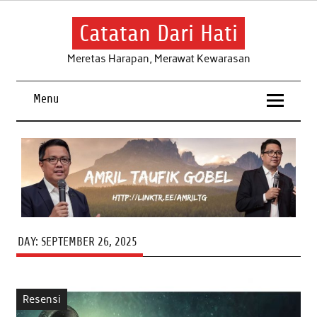
Skip
to
content
Catatan Dari Hati
Meretas Harapan, Merawat Kewarasan
Menu
DAY:
SEPTEMBER 26, 2025
Resensi