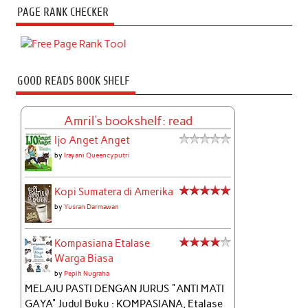
PAGE RANK CHECKER
GOOD READS BOOK SHELF
Amril's bookshelf: read
Ijo Anget Anget
by
Irayani Queencyputri
Kopi Sumatera di Amerika
by
Yusran Darmawan
Kompasiana Etalase
Warga Biasa
by
Pepih Nugraha
MELAJU PASTI DENGAN JURUS "ANTI MATI
GAYA" Judul Buku : KOMPASIANA, Etalase