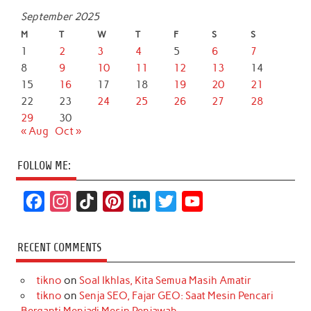
September 2025
M
T
W
T
F
S
S
1
2
3
4
5
6
7
8
9
10
11
12
13
14
15
16
17
18
19
20
21
22
23
24
25
26
27
28
29
30
« Aug
Oct »
FOLLOW ME:
F
I
T
P
L
T
Y
a
n
i
i
i
w
o
c
s
k
n
n
i
u
RECENT COMMENTS
e
t
T
t
k
t
T
tikno
on
Soal Ikhlas, Kita Semua Masih Amatir
b
a
o
e
e
t
u
tikno
on
Senja SEO, Fajar GEO: Saat Mesin Pencari
o
g
k
r
d
e
b
Berganti Menjadi Mesin Penjawab