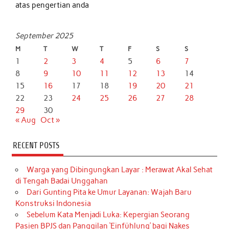
atas pengertian anda
September 2025
M
T
W
T
F
S
S
1
2
3
4
5
6
7
8
9
10
11
12
13
14
15
16
17
18
19
20
21
22
23
24
25
26
27
28
29
30
« Aug
Oct »
RECENT POSTS
Warga yang Dibingungkan Layar : Merawat Akal Sehat
di Tengah Badai Unggahan
Dari Gunting Pita ke Umur Layanan: Wajah Baru
Konstruksi Indonesia
Sebelum Kata Menjadi Luka: Kepergian Seorang
Pasien BPJS dan Panggilan ‘Einfühlung’ bagi Nakes