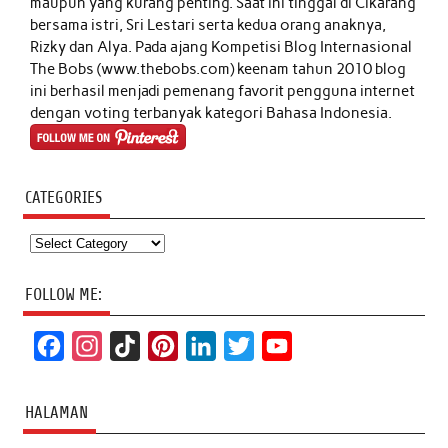
maupun yang kurang penting. Saat ini tinggal di Cikarang
bersama istri, Sri Lestari serta kedua orang anaknya,
Rizky dan Alya. Pada ajang Kompetisi Blog Internasional
The Bobs (www.thebobs.com) keenam tahun 2010 blog
ini berhasil menjadi pemenang favorit pengguna internet
dengan voting terbanyak kategori Bahasa Indonesia.
CATEGORIES
Categories
FOLLOW ME:
F
I
T
P
L
T
Y
a
n
i
i
i
w
o
c
s
k
n
n
i
u
HALAMAN
e
t
T
t
k
t
T