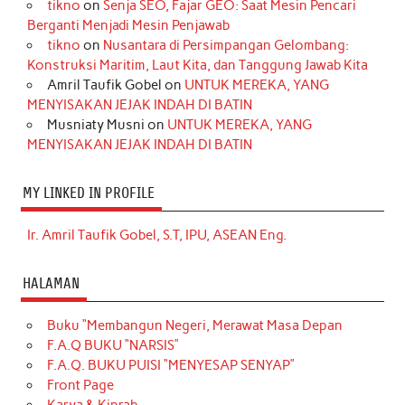
tikno
on
Senja SEO, Fajar GEO: Saat Mesin Pencari
Berganti Menjadi Mesin Penjawab
tikno
on
Nusantara di Persimpangan Gelombang:
Konstruksi Maritim, Laut Kita, dan Tanggung Jawab Kita
Amril Taufik Gobel
on
UNTUK MEREKA, YANG
MENYISAKAN JEJAK INDAH DI BATIN
Musniaty Musni
on
UNTUK MEREKA, YANG
MENYISAKAN JEJAK INDAH DI BATIN
MY LINKED IN PROFILE
Ir. Amril Taufik Gobel, S.T, IPU, ASEAN Eng.
HALAMAN
Buku “Membangun Negeri, Merawat Masa Depan
F.A.Q BUKU “NARSIS”
F.A.Q. BUKU PUISI “MENYESAP SENYAP”
Front Page