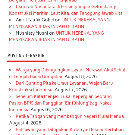
o
r
e
I
r
e
tikno
on
Nusantara di Persimpangan Gelombang:
Konstruksi Maritim, Laut Kita, dan Tanggung Jawab Kita
k
a
s
n
Amril Taufik Gobel
on
UNTUK MEREKA, YANG
m
t
MENYISAKAN JEJAK INDAH DI BATIN
Musniaty Musni
on
UNTUK MEREKA, YANG
MENYISAKAN JEJAK INDAH DI BATIN
POSTING TERAKHIR
Warga yang Dibingungkan Layar : Merawat Akal Sehat
di Tengah Badai Unggahan
August 8, 2026
Dari Gunting Pita ke Umur Layanan: Wajah Baru
Konstruksi Indonesia
August 7, 2026
Sebelum Kata Menjadi Luka: Kepergian Seorang
Pasien BPJS dan Panggilan ‘Einfühlung’ bagi Nakes
Indonesia
August 6, 2026
Ketika Tangan yang Membangun Negeri Mulai Menua
August 4, 2026
Pahlawan yang Dilupakan Kotanya: Belajar Bertahan