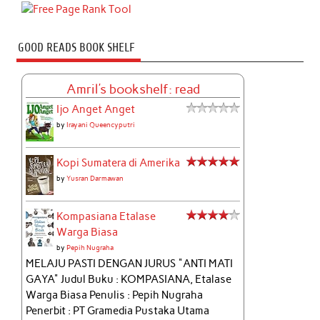
GOOD READS BOOK SHELF
Amril's bookshelf: read
Ijo Anget Anget
by
Irayani Queencyputri
Kopi Sumatera di Amerika
by
Yusran Darmawan
Kompasiana Etalase
Warga Biasa
by
Pepih Nugraha
MELAJU PASTI DENGAN JURUS "ANTI MATI
GAYA" Judul Buku : KOMPASIANA, Etalase
Warga Biasa Penulis : Pepih Nugraha
Penerbit : PT Gramedia Pustaka Utama