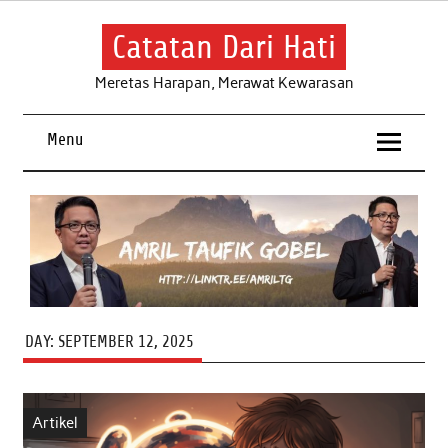
Skip
to
content
Catatan Dari Hati
Meretas Harapan, Merawat Kewarasan
Menu
DAY:
SEPTEMBER 12, 2025
Artikel