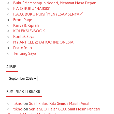
Buku “Membangun Negeri, Merawat Masa Depan
b
a
o
e
e
t
u
F.A.Q BUKU “NARSIS”
o
g
k
r
d
e
b
F.A.Q. BUKU PUISI “MENYESAP SENYAP”
o
r
e
I
r
e
Front Page
Karya & Kiprah
k
a
s
n
KOLEKSI E-BOOK
m
t
Kontak Saya
MY ARTICLE @YAHOO INDONESIA
Portofolio
Tentang Saya
ARSIP
Arsip
KOMENTAR TERBARU
tikno
on
Soal Ikhlas, Kita Semua Masih Amatir
tikno
on
Senja SEO, Fajar GEO: Saat Mesin Pencari