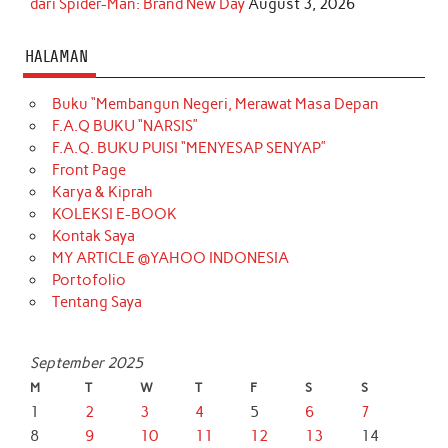
dari Spider-Man: Brand New Day
August 3, 2026
HALAMAN
Buku “Membangun Negeri, Merawat Masa Depan
F.A.Q BUKU “NARSIS”
F.A.Q. BUKU PUISI “MENYESAP SENYAP”
Front Page
Karya & Kiprah
KOLEKSI E-BOOK
Kontak Saya
MY ARTICLE @YAHOO INDONESIA
Portofolio
Tentang Saya
September 2025
M
T
W
T
F
S
S
1
2
3
4
5
6
7
8
9
10
11
12
13
14