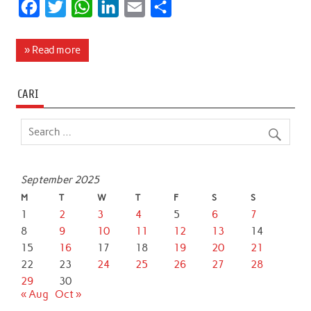
F
T
W
L
E
S
a
w
h
i
m
h
c
i
a
n
a
a
» Read more
e
t
t
k
i
r
b
t
s
e
l
e
CARI
o
e
A
d
o
r
p
I
k
p
n
September 2025
M
T
W
T
F
S
S
1
2
3
4
5
6
7
8
9
10
11
12
13
14
15
16
17
18
19
20
21
22
23
24
25
26
27
28
29
30
« Aug
Oct »