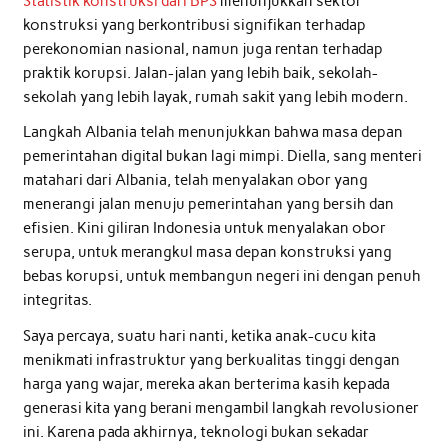
Statistik konstruksi dari BPS
menunjukkan sektor
konstruksi yang berkontribusi signifikan terhadap
perekonomian nasional, namun juga rentan terhadap
praktik korupsi. Jalan-jalan yang lebih baik, sekolah-
sekolah yang lebih layak, rumah sakit yang lebih modern.
Langkah Albania telah menunjukkan bahwa masa depan
pemerintahan digital bukan lagi mimpi. Diella, sang menteri
matahari dari Albania, telah menyalakan obor yang
menerangi jalan menuju pemerintahan yang bersih dan
efisien. Kini giliran Indonesia untuk menyalakan obor
serupa, untuk merangkul masa depan konstruksi yang
bebas korupsi, untuk membangun negeri ini dengan penuh
integritas.
Saya percaya, suatu hari nanti, ketika anak-cucu kita
menikmati infrastruktur yang berkualitas tinggi dengan
harga yang wajar, mereka akan berterima kasih kepada
generasi kita yang berani mengambil langkah revolusioner
ini. Karena pada akhirnya, teknologi bukan sekadar