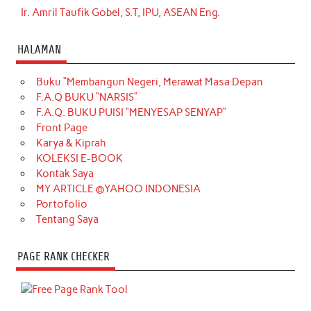
Ir. Amril Taufik Gobel, S.T, IPU, ASEAN Eng.
HALAMAN
Buku “Membangun Negeri, Merawat Masa Depan
F.A.Q BUKU “NARSIS”
F.A.Q. BUKU PUISI “MENYESAP SENYAP”
Front Page
Karya & Kiprah
KOLEKSI E-BOOK
Kontak Saya
MY ARTICLE @YAHOO INDONESIA
Portofolio
Tentang Saya
PAGE RANK CHECKER