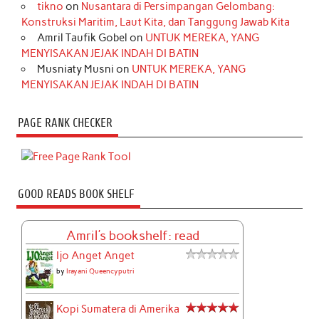
tikno
on
Nusantara di Persimpangan Gelombang:
Konstruksi Maritim, Laut Kita, dan Tanggung Jawab Kita
Amril Taufik Gobel
on
UNTUK MEREKA, YANG
MENYISAKAN JEJAK INDAH DI BATIN
Musniaty Musni
on
UNTUK MEREKA, YANG
MENYISAKAN JEJAK INDAH DI BATIN
PAGE RANK CHECKER
GOOD READS BOOK SHELF
Amril's bookshelf: read
Ijo Anget Anget
by
Irayani Queencyputri
Kopi Sumatera di Amerika