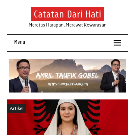
Skip
to
content
Catatan Dari Hati
Meretas Harapan, Merawat Kewarasan
Menu
Artikel