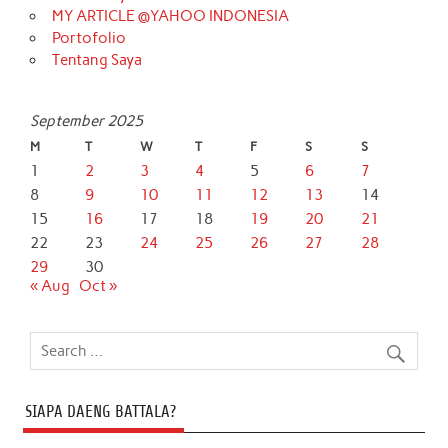
MY ARTICLE @YAHOO INDONESIA
Portofolio
Tentang Saya
September 2025
M
T
W
T
F
S
S
1
2
3
4
5
6
7
8
9
10
11
12
13
14
15
16
17
18
19
20
21
22
23
24
25
26
27
28
29
30
« Aug
Oct »
SIAPA DAENG BATTALA?