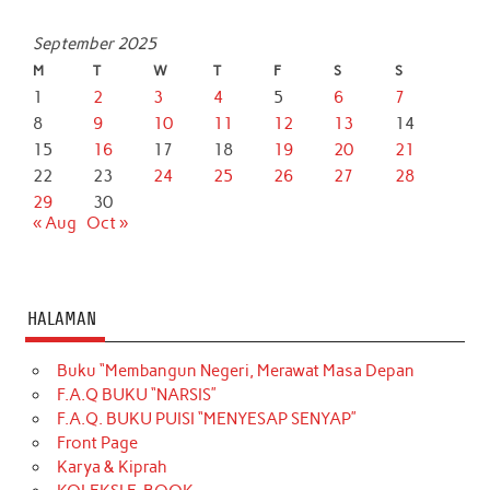
September 2025
M
T
W
T
F
S
S
1
2
3
4
5
6
7
8
9
10
11
12
13
14
15
16
17
18
19
20
21
22
23
24
25
26
27
28
29
30
« Aug
Oct »
HALAMAN
Buku “Membangun Negeri, Merawat Masa Depan
F.A.Q BUKU “NARSIS”
F.A.Q. BUKU PUISI “MENYESAP SENYAP”
Front Page
Karya & Kiprah