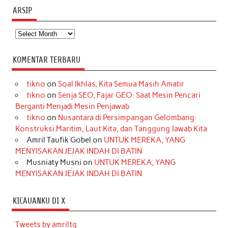
ARSIP
Arsip
KOMENTAR TERBARU
tikno
on
Soal Ikhlas, Kita Semua Masih Amatir
tikno
on
Senja SEO, Fajar GEO: Saat Mesin Pencari
Berganti Menjadi Mesin Penjawab
tikno
on
Nusantara di Persimpangan Gelombang:
Konstruksi Maritim, Laut Kita, dan Tanggung Jawab Kita
Amril Taufik Gobel
on
UNTUK MEREKA, YANG
MENYISAKAN JEJAK INDAH DI BATIN
Musniaty Musni
on
UNTUK MEREKA, YANG
MENYISAKAN JEJAK INDAH DI BATIN
KICAUANKU DI X
Tweets by amriltg