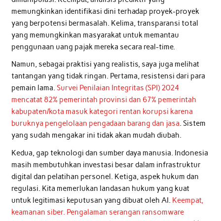
memungkinkan identifikasi dini terhadap proyek-proyek
yang berpotensi bermasalah. Kelima, transparansi total
yang memungkinkan masyarakat untuk memantau
penggunaan uang pajak mereka secara real-time.
Namun, sebagai praktisi yang realistis, saya juga melihat
tantangan yang tidak ringan. Pertama, resistensi dari para
pemain lama.
Survei Penilaian Integritas (SPI) 2024
mencatat 82% pemerintah provinsi dan 67% pemerintah
kabupaten/kota masuk kategori rentan korupsi karena
buruknya pengelolaan pengadaan barang dan jasa
. Sistem
yang sudah mengakar ini tidak akan mudah diubah.
Kedua, gap teknologi dan sumber daya manusia. Indonesia
masih membutuhkan investasi besar dalam infrastruktur
digital dan pelatihan personel. Ketiga, aspek hukum dan
regulasi. Kita memerlukan landasan hukum yang kuat
untuk legitimasi keputusan yang dibuat oleh AI.
Keempat,
keamanan siber. Pengalaman serangan ransomware