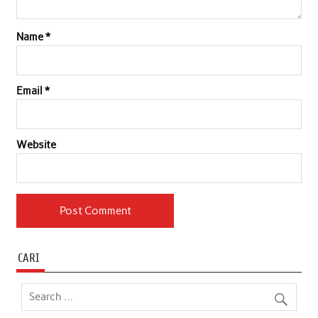
Name
*
Email
*
Website
CARI