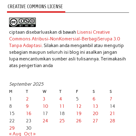
CREATIVE COMMONS LICENSE
ciptaan disebarluaskan di bawah
Lisensi Creative
Commons Atribusi-NonKomersial-BerbagiSerupa 3.0
Tanpa Adaptasi
. Silakan anda mengambil atau mengutip
sebagian maupun seluruh isi blog ini asalkan jangan
lupa mencantumkan sumber asli tulisannya. Terimakasih
atas pengertian anda
September 2025
M
T
W
T
F
S
S
1
2
3
4
5
6
7
8
9
10
11
12
13
14
15
16
17
18
19
20
21
22
23
24
25
26
27
28
29
30
« Aug
Oct »