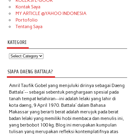
KOLEKSI E-BOOK
Kontak Saya
MY ARTICLE @YAHOO INDONESIA
Portofolio
Tentang Saya
KATEGORI
Kategori
SIAPA DAENG BATTALA?
Amril Taufik Gobel
yang menjuluki dirinya sebagai Daeng
Battala'-- sebagai sebentuk penghargaan spesial pada
tanah tempat kelahiran--ini adalah lelaki yang lahir di
kota daeng, 9 April 1970. Battala' dalam Bahasa
Makassar yang berarti berat adalah merujuk pada berat
badan lelaki yang memiliki hobi membaca dan menulis ini,
yang berbobot 100 kg. Blog ini merupakan kumpulan
tulisan yang merupakan refleksi kontemplatifnya atas