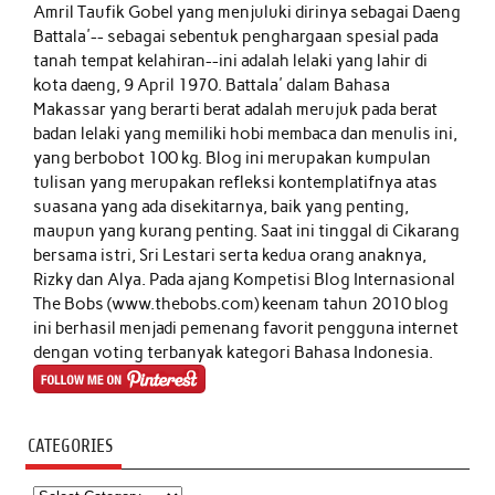
Amril Taufik Gobel
yang menjuluki dirinya sebagai Daeng
Battala'-- sebagai sebentuk penghargaan spesial pada
tanah tempat kelahiran--ini adalah lelaki yang lahir di
kota daeng, 9 April 1970. Battala' dalam Bahasa
Makassar yang berarti berat adalah merujuk pada berat
badan lelaki yang memiliki hobi membaca dan menulis ini,
yang berbobot 100 kg. Blog ini merupakan kumpulan
tulisan yang merupakan refleksi kontemplatifnya atas
suasana yang ada disekitarnya, baik yang penting,
maupun yang kurang penting. Saat ini tinggal di Cikarang
bersama istri, Sri Lestari serta kedua orang anaknya,
Rizky dan Alya. Pada ajang Kompetisi Blog Internasional
The Bobs (www.thebobs.com) keenam tahun 2010 blog
ini berhasil menjadi pemenang favorit pengguna internet
dengan voting terbanyak kategori Bahasa Indonesia.
CATEGORIES
Categories