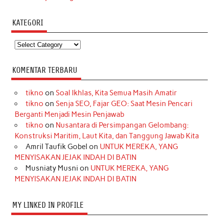
KATEGORI
Kategori
KOMENTAR TERBARU
tikno
on
Soal Ikhlas, Kita Semua Masih Amatir
tikno
on
Senja SEO, Fajar GEO: Saat Mesin Pencari
Berganti Menjadi Mesin Penjawab
tikno
on
Nusantara di Persimpangan Gelombang:
Konstruksi Maritim, Laut Kita, dan Tanggung Jawab Kita
Amril Taufik Gobel
on
UNTUK MEREKA, YANG
MENYISAKAN JEJAK INDAH DI BATIN
Musniaty Musni
on
UNTUK MEREKA, YANG
MENYISAKAN JEJAK INDAH DI BATIN
MY LINKED IN PROFILE