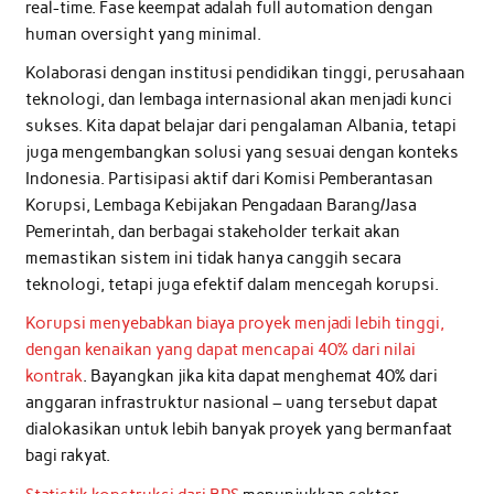
real-time. Fase keempat adalah full automation dengan
human oversight yang minimal.
Kolaborasi dengan institusi pendidikan tinggi, perusahaan
teknologi, dan lembaga internasional akan menjadi kunci
sukses. Kita dapat belajar dari pengalaman Albania, tetapi
juga mengembangkan solusi yang sesuai dengan konteks
Indonesia. Partisipasi aktif dari Komisi Pemberantasan
Korupsi, Lembaga Kebijakan Pengadaan Barang/Jasa
Pemerintah, dan berbagai stakeholder terkait akan
memastikan sistem ini tidak hanya canggih secara
teknologi, tetapi juga efektif dalam mencegah korupsi.
Korupsi menyebabkan biaya proyek menjadi lebih tinggi,
dengan kenaikan yang dapat mencapai 40% dari nilai
kontrak
. Bayangkan jika kita dapat menghemat 40% dari
anggaran infrastruktur nasional – uang tersebut dapat
dialokasikan untuk lebih banyak proyek yang bermanfaat
bagi rakyat.