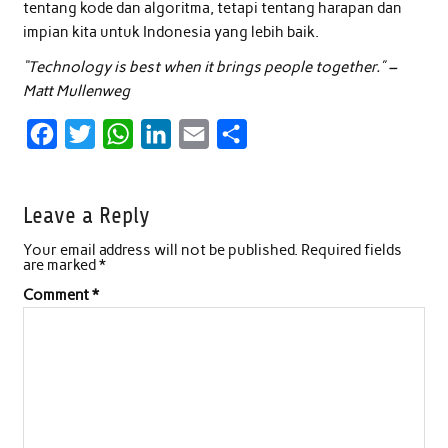
tentang kode dan algoritma, tetapi tentang harapan dan
impian kita untuk Indonesia yang lebih baik.
“Technology is best when it brings people together.” –
Matt Mullenweg
F
T
W
L
E
S
a
w
h
i
m
h
c
i
a
n
a
a
Leave a Reply
e
t
t
k
i
r
Your email address will not be published.
Required fields
b
t
s
e
l
e
are marked
*
o
e
A
d
Comment
*
o
r
p
I
k
p
n