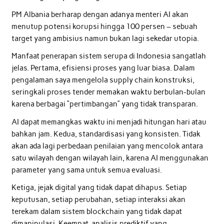
PM Albania berharap dengan adanya menteri AI akan
menutup potensi korupsi hingga 100 persen – sebuah
target yang ambisius namun bukan lagi sekedar utopia.
Manfaat penerapan sistem serupa di Indonesia sangatlah
jelas. Pertama, efisiensi proses yang luar biasa. Dalam
pengalaman saya mengelola supply chain konstruksi,
seringkali proses tender memakan waktu berbulan-bulan
karena berbagai “pertimbangan” yang tidak transparan.
AI dapat memangkas waktu ini menjadi hitungan hari atau
bahkan jam. Kedua, standardisasi yang konsisten. Tidak
akan ada lagi perbedaan penilaian yang mencolok antara
satu wilayah dengan wilayah lain, karena AI menggunakan
parameter yang sama untuk semua evaluasi.
Ketiga, jejak digital yang tidak dapat dihapus. Setiap
keputusan, setiap perubahan, setiap interaksi akan
terekam dalam sistem blockchain yang tidak dapat
dimanipulasi. Keempat, analisis prediktif yang