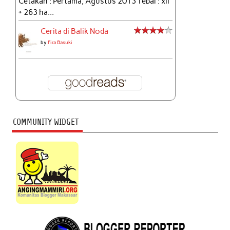
Cetakan : Pertama, Agustus 2013 Tebal : xii
+ 263 ha...
Cerita di Balik Noda
by
Fira Basuki
COMMUNITY WIDGET