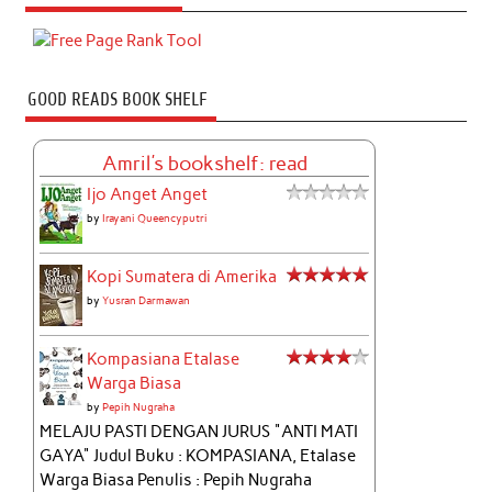
GOOD READS BOOK SHELF
Amril's bookshelf: read
Ijo Anget Anget
by
Irayani Queencyputri
Kopi Sumatera di Amerika
by
Yusran Darmawan
Kompasiana Etalase
Warga Biasa
by
Pepih Nugraha
MELAJU PASTI DENGAN JURUS "ANTI MATI
GAYA" Judul Buku : KOMPASIANA, Etalase
Warga Biasa Penulis : Pepih Nugraha