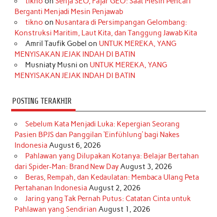
tikno
on
Senja SEO, Fajar GEO: Saat Mesin Pencari
o
g
k
r
d
e
b
Berganti Menjadi Mesin Penjawab
o
r
e
I
r
e
tikno
on
Nusantara di Persimpangan Gelombang:
Konstruksi Maritim, Laut Kita, dan Tanggung Jawab Kita
k
a
s
n
Amril Taufik Gobel
on
UNTUK MEREKA, YANG
m
t
MENYISAKAN JEJAK INDAH DI BATIN
Musniaty Musni
on
UNTUK MEREKA, YANG
MENYISAKAN JEJAK INDAH DI BATIN
POSTING TERAKHIR
Sebelum Kata Menjadi Luka: Kepergian Seorang
Pasien BPJS dan Panggilan ‘Einfühlung’ bagi Nakes
Indonesia
August 6, 2026
Pahlawan yang Dilupakan Kotanya: Belajar Bertahan
dari Spider-Man: Brand New Day
August 3, 2026
Beras, Rempah, dan Kedaulatan: Membaca Ulang Peta
Pertahanan Indonesia
August 2, 2026
Jaring yang Tak Pernah Putus: Catatan Cinta untuk
Pahlawan yang Sendirian
August 1, 2026