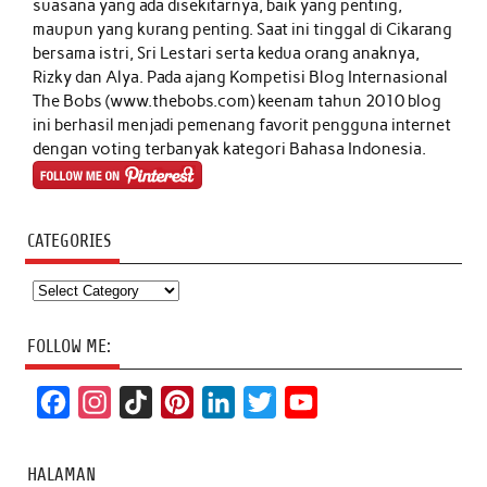
suasana yang ada disekitarnya, baik yang penting,
maupun yang kurang penting. Saat ini tinggal di Cikarang
bersama istri, Sri Lestari serta kedua orang anaknya,
Rizky dan Alya. Pada ajang Kompetisi Blog Internasional
The Bobs (www.thebobs.com) keenam tahun 2010 blog
ini berhasil menjadi pemenang favorit pengguna internet
dengan voting terbanyak kategori Bahasa Indonesia.
CATEGORIES
Categories
FOLLOW ME:
F
I
T
P
L
T
Y
a
n
i
i
i
w
o
c
s
k
n
n
i
u
HALAMAN