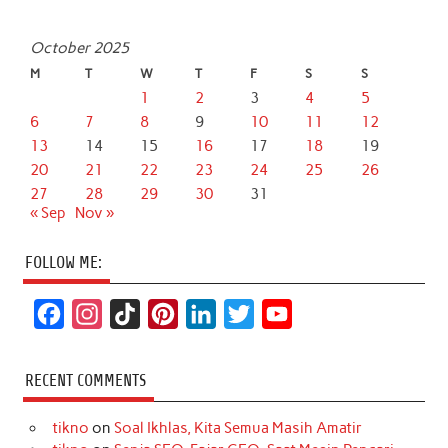
October 2025
M
T
W
T
F
S
S
1
2
3
4
5
6
7
8
9
10
11
12
13
14
15
16
17
18
19
20
21
22
23
24
25
26
27
28
29
30
31
« Sep
Nov »
FOLLOW ME:
F
I
T
P
L
T
Y
a
n
i
i
i
w
o
c
s
k
n
n
i
u
RECENT COMMENTS
e
t
T
t
k
t
T
tikno
on
Soal Ikhlas, Kita Semua Masih Amatir
b
a
o
e
e
t
u