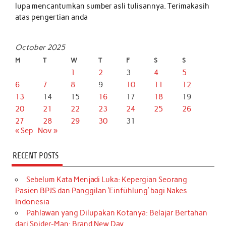
lupa mencantumkan sumber asli tulisannya. Terimakasih
atas pengertian anda
October 2025
M
T
W
T
F
S
S
1
2
3
4
5
6
7
8
9
10
11
12
13
14
15
16
17
18
19
20
21
22
23
24
25
26
27
28
29
30
31
« Sep
Nov »
RECENT POSTS
Sebelum Kata Menjadi Luka: Kepergian Seorang
Pasien BPJS dan Panggilan ‘Einfühlung’ bagi Nakes
Indonesia
Pahlawan yang Dilupakan Kotanya: Belajar Bertahan
dari Spider-Man: Brand New Day