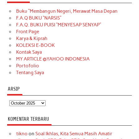
e
t
T
t
k
t
T
Buku “Membangun Negeri, Merawat Masa Depan
b
a
o
e
e
t
u
F.A.Q BUKU “NARSIS”
o
g
k
r
d
e
b
F.A.Q. BUKU PUISI “MENYESAP SENYAP”
o
r
e
I
r
e
Front Page
Karya & Kiprah
k
a
s
n
KOLEKSI E-BOOK
m
t
Kontak Saya
MY ARTICLE @YAHOO INDONESIA
Portofolio
Tentang Saya
ARSIP
Arsip
KOMENTAR TERBARU
tikno
on
Soal Ikhlas, Kita Semua Masih Amatir