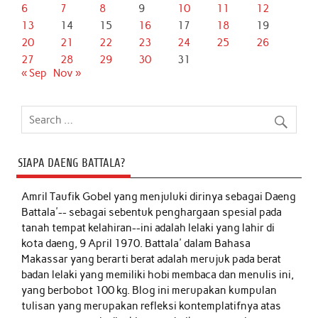
6
7
8
9
10
11
12
13
14
15
16
17
18
19
20
21
22
23
24
25
26
27
28
29
30
31
« Sep
Nov »
SIAPA DAENG BATTALA?
Amril Taufik Gobel
yang menjuluki dirinya sebagai Daeng
Battala'-- sebagai sebentuk penghargaan spesial pada
tanah tempat kelahiran--ini adalah lelaki yang lahir di
kota daeng, 9 April 1970. Battala' dalam Bahasa
Makassar yang berarti berat adalah merujuk pada berat
badan lelaki yang memiliki hobi membaca dan menulis ini,
yang berbobot 100 kg. Blog ini merupakan kumpulan
tulisan yang merupakan refleksi kontemplatifnya atas