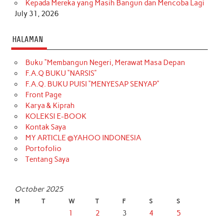
Kepada Mereka yang Masih Bangun dan Mencoba Lagi
July 31, 2026
HALAMAN
Buku “Membangun Negeri, Merawat Masa Depan
F.A.Q BUKU “NARSIS”
F.A.Q. BUKU PUISI “MENYESAP SENYAP”
Front Page
Karya & Kiprah
KOLEKSI E-BOOK
Kontak Saya
MY ARTICLE @YAHOO INDONESIA
Portofolio
Tentang Saya
October 2025
M
T
W
T
F
S
S
1
2
3
4
5