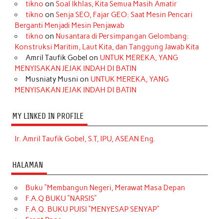
tikno
on
Soal Ikhlas, Kita Semua Masih Amatir
tikno
on
Senja SEO, Fajar GEO: Saat Mesin Pencari
Berganti Menjadi Mesin Penjawab
tikno
on
Nusantara di Persimpangan Gelombang:
Konstruksi Maritim, Laut Kita, dan Tanggung Jawab Kita
Amril Taufik Gobel
on
UNTUK MEREKA, YANG
MENYISAKAN JEJAK INDAH DI BATIN
Musniaty Musni
on
UNTUK MEREKA, YANG
MENYISAKAN JEJAK INDAH DI BATIN
MY LINKED IN PROFILE
Ir. Amril Taufik Gobel, S.T, IPU, ASEAN Eng.
HALAMAN
Buku “Membangun Negeri, Merawat Masa Depan
F.A.Q BUKU “NARSIS”
F.A.Q. BUKU PUISI “MENYESAP SENYAP”