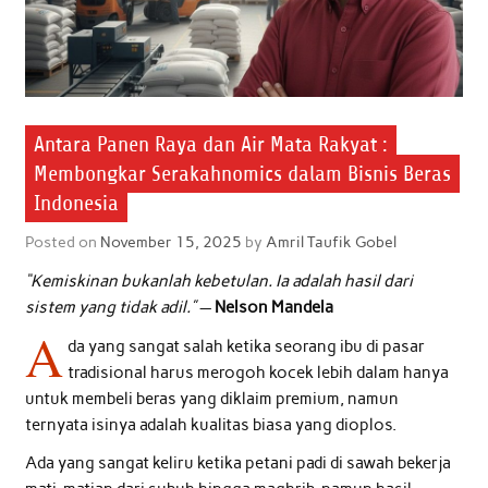
Antara Panen Raya dan Air Mata Rakyat :
Membongkar Serakahnomics dalam Bisnis Beras
Indonesia
Posted on
November 15, 2025
by
Amril Taufik Gobel
“Kemiskinan bukanlah kebetulan. Ia adalah hasil dari
sistem yang tidak adil.”
—
Nelson Mandela
A
da yang sangat salah ketika seorang ibu di pasar
tradisional harus merogoh kocek lebih dalam hanya
untuk membeli beras yang diklaim premium, namun
ternyata isinya adalah kualitas biasa yang dioplos.
Ada yang sangat keliru ketika petani padi di sawah bekerja