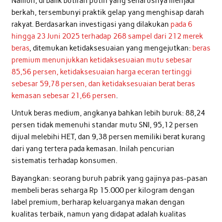
Namun, di balik butiran putih yang seharusnya menjadi
berkah, tersembunyi praktik gelap yang menghisap darah
rakyat. Berdasarkan investigasi yang dilakukan
pada 6
hingga 23 Juni 2025 terhadap 268 sampel dari 212 merek
beras
, ditemukan ketidaksesuaian yang mengejutkan:
beras
premium menunjukkan ketidaksesuaian mutu sebesar
85,56 persen, ketidaksesuaian harga eceran tertinggi
sebesar 59,78 persen, dan ketidaksesuaian berat beras
kemasan sebesar 21,66 persen
.
Untuk beras medium, angkanya bahkan lebih buruk: 88,24
persen tidak memenuhi standar mutu SNI, 95,12 persen
dijual melebihi HET, dan 9,38 persen memiliki berat kurang
dari yang tertera pada kemasan. Inilah pencurian
sistematis terhadap konsumen.
Bayangkan: seorang buruh pabrik yang gajinya pas-pasan
membeli beras seharga Rp 15.000 per kilogram dengan
label premium, berharap keluarganya makan dengan
kualitas terbaik, namun yang didapat adalah kualitas