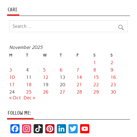
CARI
November 2025
M
T
W
T
F
S
S
1
2
3
4
5
6
7
8
9
10
11
12
13
14
15
16
17
18
19
20
21
22
23
24
25
26
27
28
29
30
« Oct
Dec »
FOLLOW ME:
F
I
T
P
L
T
Y