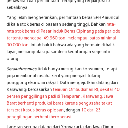
penawaran dan permintaan. Tetapi yang terjadi justru
sebaliknya.
Yang lebih mengherankan, permintaan beras SPHP muncul
di kala stok beras di pasaran sedang tinggi. Bahkan
rata-
rata stok beras di Pasar Induk Beras Cipinang pada periode
tertentu mencapai 49.960 ton, melampaui batas minimal
30.000 ton
. Inilah bukti bahwa ada yang bermain di balik
layar, memanipulasi pasar demi keuntungan segelintir
orang.
Serakahnomics
tidak hanya merugikan konsumen, tetapi
juga membunuh usaha kecil yang menjadi tulang
punggung ekonomi rakyat. Data mengejutkan datang dari
Karawang: berdasarkan
temuan Ombudsman RI, sekitar 40
persen penggilingan padi di Tempuran, Karawang, Jawa
Barat berhenti produksi beras karena pengusaha takut
terseret kasus beras oplosan
, dengan
10 dari 23
penggilingan berhenti beroperasi
.
Laporan serupa datang dari Yogyakarta dan Jawa Timur.