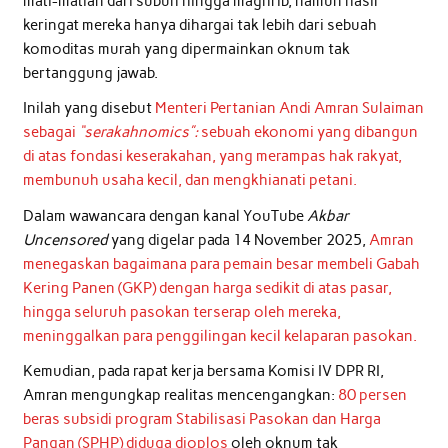
mati-matian dari subuh hingga maghrib, namun hasil
keringat mereka hanya dihargai tak lebih dari sebuah
komoditas murah yang dipermainkan oknum tak
bertanggung jawab.
Inilah yang disebut
Menteri Pertanian Andi Amran Sulaiman
sebagai
“serakahnomics”:
sebuah ekonomi yang dibangun
di atas fondasi keserakahan, yang merampas hak rakyat,
membunuh usaha kecil, dan mengkhianati petani.
Dalam wawancara dengan kanal YouTube
Akbar
Uncensored
yang digelar pada 14 November 2025,
Amran
menegaskan bagaimana para pemain besar membeli Gabah
Kering Panen (GKP) dengan harga sedikit di atas pasar,
hingga seluruh pasokan terserap oleh mereka,
meninggalkan para penggilingan kecil kelaparan pasokan.
Kemudian, pada rapat kerja bersama Komisi IV DPR RI,
Amran mengungkap realitas mencengangkan:
80 persen
beras subsidi program Stabilisasi Pasokan dan Harga
Pangan (SPHP) diduga dioplos
oleh oknum tak