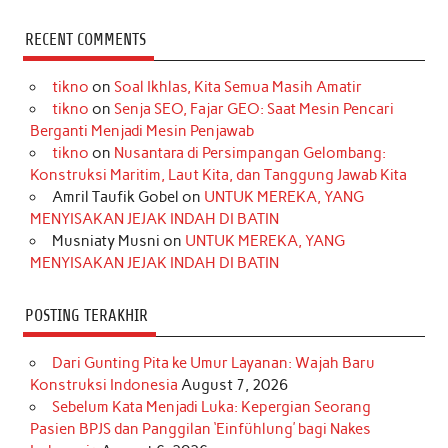
a
n
i
i
i
w
o
c
s
k
n
n
i
u
RECENT COMMENTS
e
t
T
t
k
t
T
tikno
on
Soal Ikhlas, Kita Semua Masih Amatir
b
a
o
e
e
t
u
tikno
on
Senja SEO, Fajar GEO: Saat Mesin Pencari
o
g
k
r
d
e
b
Berganti Menjadi Mesin Penjawab
o
r
e
I
r
e
tikno
on
Nusantara di Persimpangan Gelombang:
Konstruksi Maritim, Laut Kita, dan Tanggung Jawab Kita
k
a
s
n
Amril Taufik Gobel
on
UNTUK MEREKA, YANG
m
t
MENYISAKAN JEJAK INDAH DI BATIN
Musniaty Musni
on
UNTUK MEREKA, YANG
MENYISAKAN JEJAK INDAH DI BATIN
POSTING TERAKHIR
Dari Gunting Pita ke Umur Layanan: Wajah Baru
Konstruksi Indonesia
August 7, 2026
Sebelum Kata Menjadi Luka: Kepergian Seorang
Pasien BPJS dan Panggilan ‘Einfühlung’ bagi Nakes