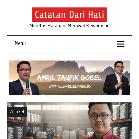
Skip
to
content
Catatan Dari Hati
Meretas Harapan, Merawat Kewarasan
Menu
Artikel