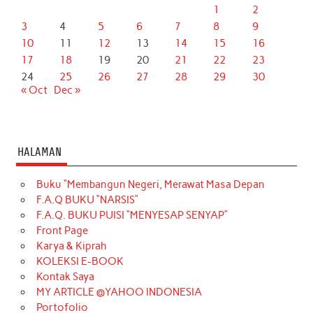
1
2
3
4
5
6
7
8
9
10
11
12
13
14
15
16
17
18
19
20
21
22
23
24
25
26
27
28
29
30
« Oct
Dec »
HALAMAN
Buku “Membangun Negeri, Merawat Masa Depan
F.A.Q BUKU “NARSIS”
F.A.Q. BUKU PUISI “MENYESAP SENYAP”
Front Page
Karya & Kiprah
KOLEKSI E-BOOK
Kontak Saya
MY ARTICLE @YAHOO INDONESIA
Portofolio