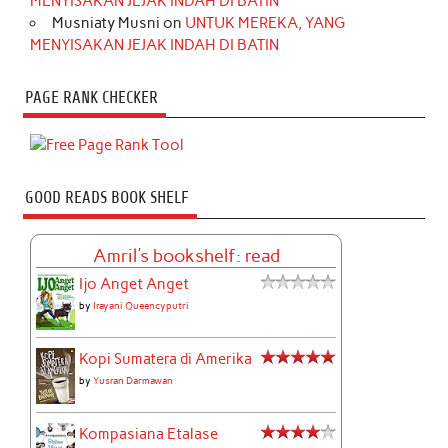
MENYISAKAN JEJAK INDAH DI BATIN
Musniaty Musni
on
UNTUK MEREKA, YANG
MENYISAKAN JEJAK INDAH DI BATIN
PAGE RANK CHECKER
GOOD READS BOOK SHELF
Amril's bookshelf: read
Ijo Anget Anget
by
Irayani Queencyputri
Kopi Sumatera di Amerika
by
Yusran Darmawan
Kompasiana Etalase