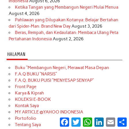
Indonesia
August 6, 2026
Ketika Tangan yang Membangun Negeri Mulai Menua
August 4, 2026
Pahlawan yang Dilupakan Kotanya: Belajar Bertahan
dari Spider-Man: Brand New Day
August 3, 2026
Beras, Rempah, dan Kedaulatan: Membaca Ulang Peta
Pertahanan Indonesia
August 2, 2026
HALAMAN
Buku “Membangun Negeri, Merawat Masa Depan
F.A.Q BUKU “NARSIS”
F.A.Q. BUKU PUISI “MENYESAP SENYAP”
Front Page
Karya & Kiprah
KOLEKSI E-BOOK
Kontak Saya
MY ARTICLE @YAHOO INDONESIA
Portofolio
Facebook
Twitter
WhatsApp
LinkedIn
Email
S
Tentang Saya