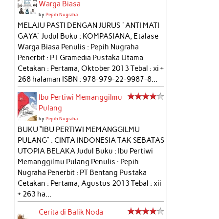
Warga Biasa
by
Pepih Nugraha
MELAJU PASTI DENGAN JURUS "ANTI MATI
GAYA" Judul Buku : KOMPASIANA, Etalase
Warga Biasa Penulis : Pepih Nugraha
Penerbit : PT Gramedia Pustaka Utama
Cetakan : Pertama, Oktober 2013 Tebal : xi +
268 halaman ISBN : 978-979-22-9987-8...
Ibu Pertiwi Memanggilmu
Pulang
by
Pepih Nugraha
BUKU “IBU PERTIWI MEMANGGILMU
PULANG” : CINTA INDONESIA TAK SEBATAS
UTOPIA BELAKA Judul Buku : Ibu Pertiwi
Memanggilmu Pulang Penulis : Pepih
Nugraha Penerbit : PT Bentang Pustaka
Cetakan : Pertama, Agustus 2013 Tebal : xii
+ 263 ha...
Cerita di Balik Noda