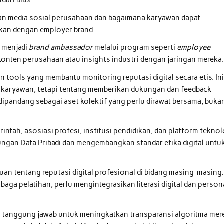
dari bias.
akan media sosial perusahaan dan bagaimana karyawan dapat
kan dengan employer brand.
 menjadi
brand ambassador
melalui program seperti
employee
onten perusahaan atau insights industri dengan jaringan mereka
n tools yang membantu monitoring reputasi digital secara etis. In
karyawan, tetapi tentang memberikan dukungan dan feedback
 dipandang sebagai aset kolektif yang perlu dirawat bersama, buka
rintah, asosiasi profesi, institusi pendidikan, dan platform teknol
ungan Data Pribadi dan mengembangkan standar etika digital untu
uan tentang reputasi digital profesional di bidang masing-masing.
mbaga pelatihan, perlu mengintegrasikan literasi digital dan person
ki tanggung jawab untuk meningkatkan transparansi algoritma mer