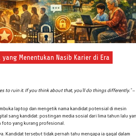
a yang Menentukan Nasib Karier di Era
 to ruin it. If you think about that, you’ll do things differently.”
–
embuka laptop dan mengetik nama kandidat potensial di mesin
ital sang kandidat: postingan media sosial dari lima tahun lalu ya
n foto yang kurang profesional.
. Kandidat tersebut tidak pernah tahu mengapa ia gagal dalam