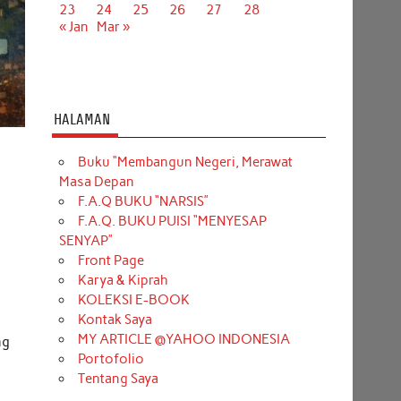
23
24
25
26
27
28
« Jan
Mar »
HALAMAN
Buku “Membangun Negeri, Merawat
Masa Depan
F.A.Q BUKU “NARSIS”
F.A.Q. BUKU PUISI “MENYESAP
SENYAP”
Front Page
Karya & Kiprah
KOLEKSI E-BOOK
Kontak Saya
MY ARTICLE @YAHOO INDONESIA
ng
Portofolio
Tentang Saya