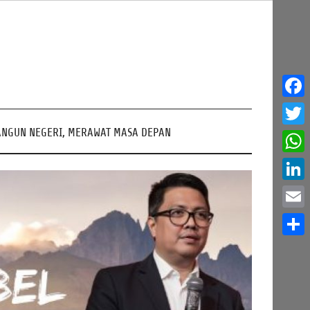
Face
NGUN NEGERI, MERAWAT MASA DEPAN
Twitt
What
Linke
Email
Share