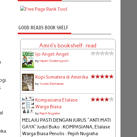
GOOD READS BOOK SHELF
.
Amril's bookshelf: read
i
Ijo Anget Anget
by
Irayani Queencyputri
n
Kopi Sumatera di Amerika
ogi.
by
Yusran Darmawan
k
Kompasiana Etalase
Warga Biasa
al
by
Pepih Nugraha
MELAJU PASTI DENGAN JURUS "ANTI MATI
GAYA" Judul Buku : KOMPASIANA, Etalase
eka
Warga Biasa Penulis : Pepih Nugraha