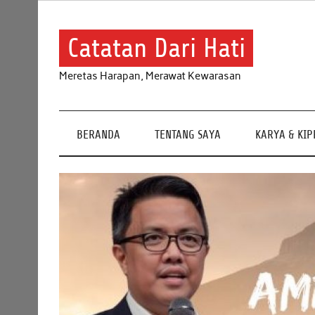
Skip
to
content
Catatan Dari Hati
Meretas Harapan, Merawat Kewarasan
BERANDA
TENTANG SAYA
KARYA & KI