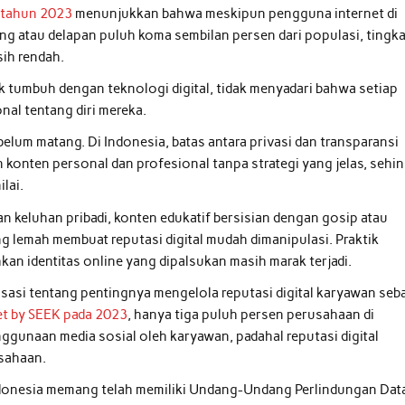
a tahun 2023
menunjukkan bahwa meskipun pengguna internet di
ng atau delapan puluh koma sembilan persen dari populasi, tingka
sih rendah.
k tumbuh dengan teknologi digital, tidak menyadari bahwa setiap
nal tentang diri mereka.
elum matang. Di Indonesia, batas antara privasi dan transparansi
konten personal dan profesional tanpa strategi yang jelas, sehi
ilai.
 keluhan pribadi, konten edukatif bersisian dengan gosip atau
ang lemah membuat reputasi digital mudah dimanipulasi. Praktik
kan identitas online yang dipalsukan masih marak terjadi.
si tentang pentingnya mengelola reputasi digital karyawan seb
et by SEEK pada 2023
, hanya tiga puluh persen perusahaan di
ggunaan media sosial oleh karyawan, padahal reputasi digital
usahaan.
Indonesia memang telah memiliki Undang-Undang Perlindungan Dat