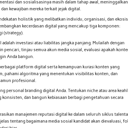
mentasi dan sosialisasinya masih dalam tahap awal, meninggalka
an kewajiban mereka terkait jejak digital.
dekatan holistik yang melibatkan individu, organisasi, dan ekosi
mengembangkan kecerdasan digital yang mencakup tiga komponen:
i (strategy).
 adalah investasi atau liabilitas jangka panjang. Mulailah dengan
sin pencari, tinjau semua akun media sosial, evaluasi apakah kont
ngin Anda bangun.
erbagai platform digital serta kemampuan kurasi konten yang
form, pahami algoritma yang menentukan visibilitas konten, dan
namun profesional.
ang personal branding digital Anda. Tentukan niche atau area keahl
ng konsisten, dan bangun kebiasaan berbagi pengetahuan secara
asikan manajemen reputasi digital ke dalam seluruh siklus talenta
las tentang bagaimana media sosial kandidat akan dievaluasi, f