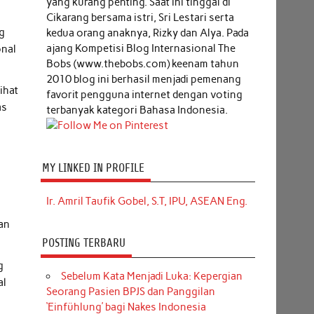
yang kurang penting. Saat ini tinggal di
Cikarang bersama istri, Sri Lestari serta
ng
kedua orang anaknya, Rizky dan Alya. Pada
ajang Kompetisi Blog Internasional The
onal
Bobs (www.thebobs.com) keenam tahun
2010 blog ini berhasil menjadi pemenang
ihat
favorit pengguna internet dengan voting
as
terbanyak kategori Bahasa Indonesia.
MY LINKED IN PROFILE
Ir. Amril Taufik Gobel, S.T, IPU, ASEAN Eng.
gan
POSTING TERBARU
g
Sebelum Kata Menjadi Luka: Kepergian
al
Seorang Pasien BPJS dan Panggilan
‘Einfühlung’ bagi Nakes Indonesia