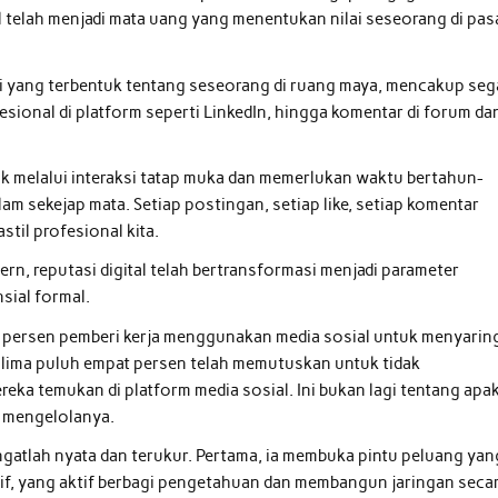
gital telah menjadi mata uang yang menentukan nilai seseorang di pas
psi yang terbentuk tentang seseorang di ruang maya, mencakup seg
ofesional di platform seperti LinkedIn, hingga komentar di forum da
k melalui interaksi tatap muka dan memerlukan waktu bertahun-
lam sekejap mata. Setiap postingan, setiap like, setiap komentar
til profesional kita.
, reputasi digital telah bertransformasi menjadi parameter
sial formal.
h persen pemberi kerja menggunakan media sosial untuk menyarin
 lima puluh empat persen telah memutuskan untuk tidak
ka temukan di platform media sosial. Ini bukan lagi tentang apa
ta mengelolanya.
angatlah nyata dan terukur. Pertama, ia membuka pintu peluang yan
itif, yang aktif berbagi pengetahuan dan membangun jaringan seca