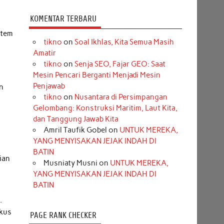
n
KOMENTAR TERBARU
stem
tikno
on
Soal Ikhlas, Kita Semua Masih
Amatir
tikno
on
Senja SEO, Fajar GEO: Saat
Mesin Pencari Berganti Menjadi Mesin
Penjawab
en
tikno
on
Nusantara di Persimpangan
Gelombang: Konstruksi Maritim, Laut Kita,
dan Tanggung Jawab Kita
Amril Taufik Gobel
on
UNTUK MEREKA,
YANG MENYISAKAN JEJAK INDAH DI
BATIN
ian
Musniaty Musni
on
UNTUK MEREKA,
YANG MENYISAKAN JEJAK INDAH DI
BATIN
.
okus
PAGE RANK CHECKER