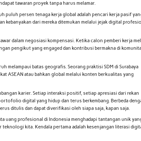
mendapat tawaran proyek tanpa harus melamar.
 puluh persen tenaga kerja global adalah pencari kerja pasif ya
n kebanyakan dari mereka ditemukan melalui jejak digital profesi
tawar dalam negosiasi kompensasi. Ketika calon pemberi kerja mel
engan pengikut yang engaged dan kontribusi bermakna di komunit
ruh melampaui batas geografis. Seorang praktisi SDM di Surabaya
gkat ASEAN atau bahkan global melalui konten berkualitas yang
gan karier. Setiap interaksi positif, setiap apresiasi dari rekan
 portofolio digital yang hidup dan terus berkembang. Berbeda den
erus ditulis dan dapat diverifikasi oleh siapa saja, kapan saja.
ata uang profesional di Indonesia menghadapi tantangan unik yan
 teknologi kita. Kendala pertama adalah kesenjangan literasi digit