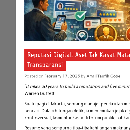
Reputasi Digital: Aset Tak Kasat Mat
Transparansi
Posted on
February 17, 2026
by
Amril Taufik Gobel
“It takes 20 years to build a reputation and five minutes
Warren Buffett
Suatu pagi di Jakarta, seorang manajer perekrutan m
pencari. Dalam hitungan detik, ia menemukan jejak dig
kontroversial, komentar kasar di forum publik, bahka
Resume yang sempurna tiba-tiba kehilangan maknanya