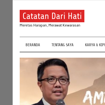
Skip
to
content
Catatan Dari Hati
Meretas Harapan, Merawat Kewarasan
BERANDA
TENTANG SAYA
KARYA & KI