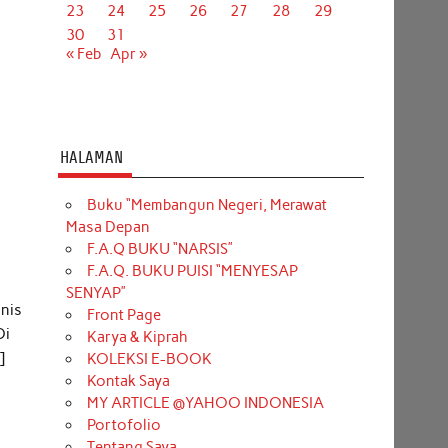
23
24
25
26
27
28
29
30
31
« Feb
Apr »
HALAMAN
Buku “Membangun Negeri, Merawat
Masa Depan
F.A.Q BUKU “NARSIS”
F.A.Q. BUKU PUISI “MENYESAP
SENYAP”
snis
Front Page
Di
Karya & Kiprah
]
KOLEKSI E-BOOK
Kontak Saya
MY ARTICLE @YAHOO INDONESIA
Portofolio
Tentang Saya