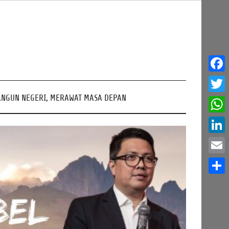
Face
NGUN NEGERI, MERAWAT MASA DEPAN
Twitt
What
Linke
Email
Share