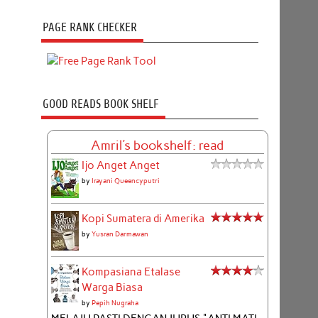
PAGE RANK CHECKER
GOOD READS BOOK SHELF
Amril's bookshelf: read
Ijo Anget Anget
by
Irayani Queencyputri
Kopi Sumatera di Amerika
by
Yusran Darmawan
Kompasiana Etalase
Warga Biasa
by
Pepih Nugraha