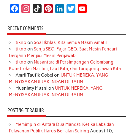
F
I
T
P
L
T
Y
a
n
i
i
i
w
o
c
s
k
n
n
i
u
RECENT COMMENTS
e
t
T
t
k
t
T
tikno
on
Soal Ikhlas, Kita Semua Masih Amatir
b
a
o
e
e
t
u
tikno
on
Senja SEO, Fajar GEO: Saat Mesin Pencari
o
g
k
r
d
e
b
Berganti Menjadi Mesin Penjawab
o
r
e
I
r
e
tikno
on
Nusantara di Persimpangan Gelombang:
Konstruksi Maritim, Laut Kita, dan Tanggung Jawab Kita
k
a
s
n
Amril Taufik Gobel
on
UNTUK MEREKA, YANG
m
t
MENYISAKAN JEJAK INDAH DI BATIN
Musniaty Musni
on
UNTUK MEREKA, YANG
MENYISAKAN JEJAK INDAH DI BATIN
POSTING TERAKHIR
Memimpin di Antara Dua Mandat: Ketika Laba dan
Pelayanan Publik Harus Berjalan Seiring
August 10,