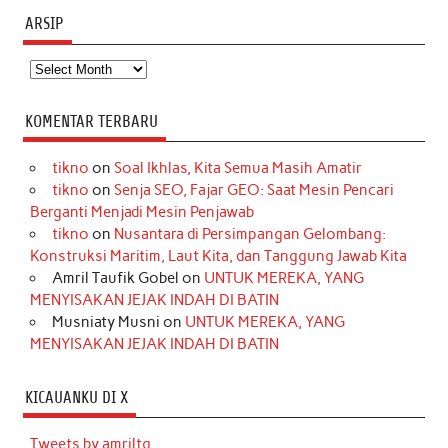
ARSIP
Arsip
KOMENTAR TERBARU
tikno
on
Soal Ikhlas, Kita Semua Masih Amatir
tikno
on
Senja SEO, Fajar GEO: Saat Mesin Pencari
Berganti Menjadi Mesin Penjawab
tikno
on
Nusantara di Persimpangan Gelombang:
Konstruksi Maritim, Laut Kita, dan Tanggung Jawab Kita
Amril Taufik Gobel
on
UNTUK MEREKA, YANG
MENYISAKAN JEJAK INDAH DI BATIN
Musniaty Musni
on
UNTUK MEREKA, YANG
MENYISAKAN JEJAK INDAH DI BATIN
KICAUANKU DI X
Tweets by amriltg