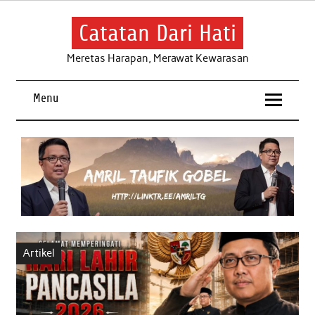
Skip
to
content
Catatan Dari Hati
Meretas Harapan, Merawat Kewarasan
Menu
Artikel