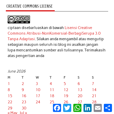
CREATIVE COMMONS LICENSE
ciptaan disebarluaskan di bawah
Lisensi Creative
Commons Atribusi-NonKomersial-BerbagiSerupa 3.0
Tanpa Adaptasi
. Silakan anda mengambil atau mengutip
sebagian maupun seluruh isi blog ini asalkan jangan
lupa mencantumkan sumber asli tulisannya. Terimakasih
atas pengertian anda
June 2026
M
T
W
T
F
S
S
1
2
3
4
5
6
7
8
9
10
11
12
13
14
15
16
17
18
19
20
21
22
23
24
25
26
27
28
Facebook
Twitter
WhatsApp
LinkedIn
Email
S
29
30
« May
Jul »