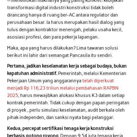
— menemukan maknanya yang paling konkret: kebijakan
transformasi digital industri konstruksi tidak boleh
dirancang hanya di ruang ber-AC antara regulator dan
perusahaan besar. Ia harus merupakan hasil dialog yang
tulus dengan kontraktor menengah, pelaku usaha kecil,
asosiasi profesi, dan para pekerja lapangan.
Maka, apa yang harus dilakukan? Lima tawaran solusi
berikut ini lahir dari semangat Pancasila itu sendiri.
Pertama, jadikan keselamatan kerja sebagai budaya, bukan
kepatuhan administratif.
Pemerintah, melalui Kementerian
Pekerjaan Umum yang anggarannya
telah diperkuat
menjadi Rp 116,23 triliun melalui pembahasan RAPBN
2025
, harus mewajibkan alokasi khusus K3 dalam setiap
kontrak pemerintah. Tidak cukup dengan papan peringatan
di proyek , perlu simulasi keselamatan, audit berkala oleh
pihak independen, dan sanksi nyata bagi pelanggar.
Kedua, percepat sertifikasi tenaga kerja konstruksi
berbasis gotong royong.
Dengan 9,54 juta tenaga kerja