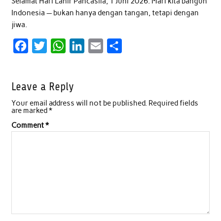
Selamat Hari Lahir Pancasila, 1 Juni 2026. Mari kita bangun
Indonesia — bukan hanya dengan tangan, tetapi dengan
jiwa.
F
T
W
L
E
S
a
w
h
i
m
h
c
i
a
n
a
a
Leave a Reply
e
t
t
k
i
r
Your email address will not be published.
Required fields
b
t
s
e
l
e
are marked
*
o
e
A
d
Comment
*
o
r
p
I
k
p
n