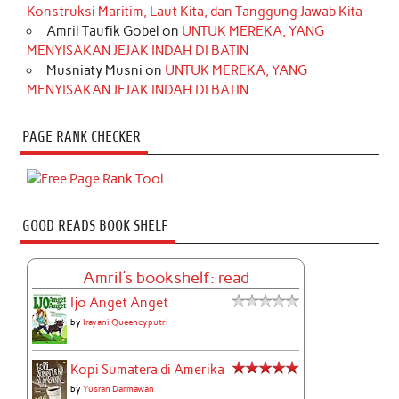
Konstruksi Maritim, Laut Kita, dan Tanggung Jawab Kita
Amril Taufik Gobel
on
UNTUK MEREKA, YANG
MENYISAKAN JEJAK INDAH DI BATIN
Musniaty Musni
on
UNTUK MEREKA, YANG
MENYISAKAN JEJAK INDAH DI BATIN
PAGE RANK CHECKER
GOOD READS BOOK SHELF
Amril's bookshelf: read
Ijo Anget Anget
by
Irayani Queencyputri
Kopi Sumatera di Amerika
by
Yusran Darmawan