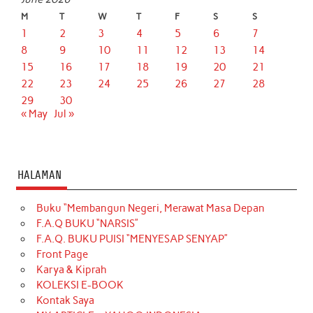
M
T
W
T
F
S
S
1
2
3
4
5
6
7
8
9
10
11
12
13
14
15
16
17
18
19
20
21
22
23
24
25
26
27
28
29
30
« May
Jul »
HALAMAN
Buku “Membangun Negeri, Merawat Masa Depan
F.A.Q BUKU “NARSIS”
F.A.Q. BUKU PUISI “MENYESAP SENYAP”
Front Page
Karya & Kiprah
KOLEKSI E-BOOK
Kontak Saya