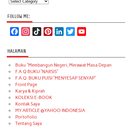
Categories
FOLLOW ME:
F
I
T
P
L
T
Y
a
n
i
i
i
w
o
c
s
k
n
n
i
u
HALAMAN
e
t
T
t
k
t
T
Buku “Membangun Negeri, Merawat Masa Depan
b
a
o
e
e
t
u
F.A.Q BUKU “NARSIS”
o
g
k
r
d
e
b
F.A.Q. BUKU PUISI “MENYESAP SENYAP”
o
r
e
I
r
e
Front Page
Karya & Kiprah
k
a
s
n
KOLEKSI E-BOOK
m
t
Kontak Saya
MY ARTICLE @YAHOO INDONESIA
Portofolio
Tentang Saya