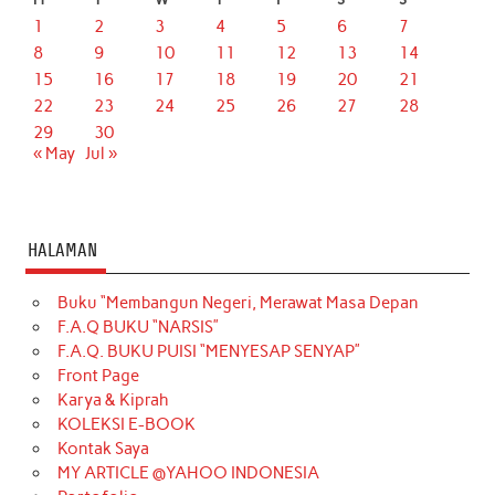
1
2
3
4
5
6
7
8
9
10
11
12
13
14
15
16
17
18
19
20
21
22
23
24
25
26
27
28
29
30
« May
Jul »
HALAMAN
Buku “Membangun Negeri, Merawat Masa Depan
F.A.Q BUKU “NARSIS”
F.A.Q. BUKU PUISI “MENYESAP SENYAP”
Front Page
Karya & Kiprah
KOLEKSI E-BOOK
Kontak Saya
MY ARTICLE @YAHOO INDONESIA