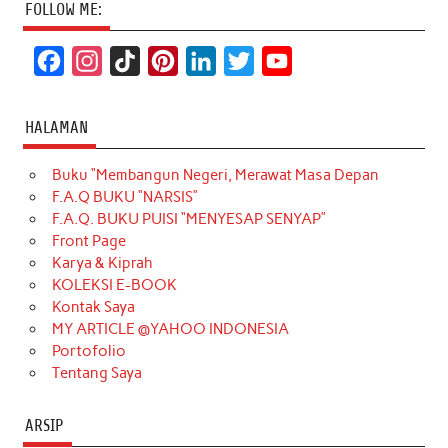
FOLLOW ME:
F
I
T
P
L
T
Y
a
n
i
i
i
w
o
c
s
k
n
n
i
u
HALAMAN
e
t
T
t
k
t
T
Buku “Membangun Negeri, Merawat Masa Depan
b
a
o
e
e
t
u
F.A.Q BUKU “NARSIS”
o
g
k
r
d
e
b
F.A.Q. BUKU PUISI “MENYESAP SENYAP”
o
r
e
I
r
e
Front Page
Karya & Kiprah
k
a
s
n
KOLEKSI E-BOOK
m
t
Kontak Saya
MY ARTICLE @YAHOO INDONESIA
Portofolio
Tentang Saya
ARSIP