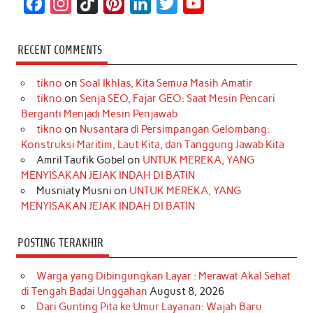
F
I
T
P
L
T
Y
a
n
i
i
i
w
o
c
s
k
n
n
i
u
RECENT COMMENTS
e
t
T
t
k
t
T
tikno
on
Soal Ikhlas, Kita Semua Masih Amatir
b
a
o
e
e
t
u
tikno
on
Senja SEO, Fajar GEO: Saat Mesin Pencari
o
g
k
r
d
e
b
Berganti Menjadi Mesin Penjawab
o
r
e
I
r
e
tikno
on
Nusantara di Persimpangan Gelombang:
Konstruksi Maritim, Laut Kita, dan Tanggung Jawab Kita
k
a
s
n
Amril Taufik Gobel
on
UNTUK MEREKA, YANG
m
t
MENYISAKAN JEJAK INDAH DI BATIN
Musniaty Musni
on
UNTUK MEREKA, YANG
MENYISAKAN JEJAK INDAH DI BATIN
POSTING TERAKHIR
Warga yang Dibingungkan Layar : Merawat Akal Sehat
di Tengah Badai Unggahan
August 8, 2026
Dari Gunting Pita ke Umur Layanan: Wajah Baru