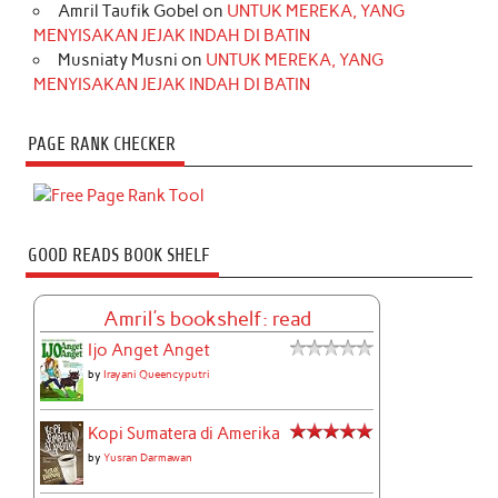
Amril Taufik Gobel
on
UNTUK MEREKA, YANG
MENYISAKAN JEJAK INDAH DI BATIN
Musniaty Musni
on
UNTUK MEREKA, YANG
MENYISAKAN JEJAK INDAH DI BATIN
PAGE RANK CHECKER
GOOD READS BOOK SHELF
Amril's bookshelf: read
Ijo Anget Anget
by
Irayani Queencyputri
Kopi Sumatera di Amerika
by
Yusran Darmawan