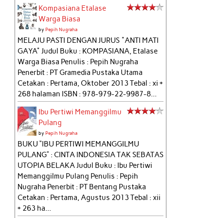
Kompasiana Etalase
Warga Biasa
by
Pepih Nugraha
MELAJU PASTI DENGAN JURUS "ANTI MATI
GAYA" Judul Buku : KOMPASIANA, Etalase
Warga Biasa Penulis : Pepih Nugraha
Penerbit : PT Gramedia Pustaka Utama
Cetakan : Pertama, Oktober 2013 Tebal : xi +
268 halaman ISBN : 978-979-22-9987-8...
Ibu Pertiwi Memanggilmu
Pulang
by
Pepih Nugraha
BUKU “IBU PERTIWI MEMANGGILMU
PULANG” : CINTA INDONESIA TAK SEBATAS
UTOPIA BELAKA Judul Buku : Ibu Pertiwi
Memanggilmu Pulang Penulis : Pepih
Nugraha Penerbit : PT Bentang Pustaka
Cetakan : Pertama, Agustus 2013 Tebal : xii
+ 263 ha...