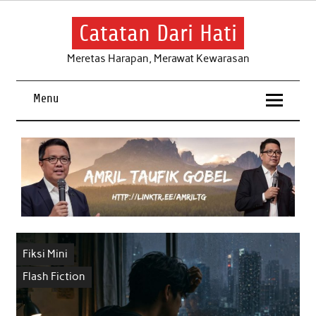
Skip
to
content
Catatan Dari Hati
Meretas Harapan, Merawat Kewarasan
Menu
Fiksi Mini
Flash Fiction