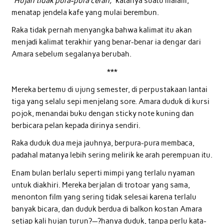
“Hujan tidak pura-pura cerah,”
katanya suatu malam,
menatap jendela kafe yang mulai berembun.
Raka tidak pernah menyangka bahwa kalimat itu akan
menjadi kalimat terakhir yang benar-benar ia dengar dari
Amara sebelum segalanya berubah.
***
Mereka bertemu di ujung semester, di perpustakaan lantai
tiga yang selalu sepi menjelang sore. Amara duduk di kursi
pojok, menandai buku dengan sticky note kuning dan
berbicara pelan kepada dirinya sendiri.
Raka duduk dua meja jauhnya, berpura-pura membaca,
padahal matanya lebih sering melirik ke arah perempuan itu.
Enam bulan berlalu seperti mimpi yang terlalu nyaman
untuk diakhiri. Mereka berjalan di trotoar yang sama,
menonton film yang sering tidak selesai karena terlalu
banyak bicara, dan duduk berdua di balkon kostan Amara
setiap kali hujan turun?—?hanya duduk, tanpa perlu kata-