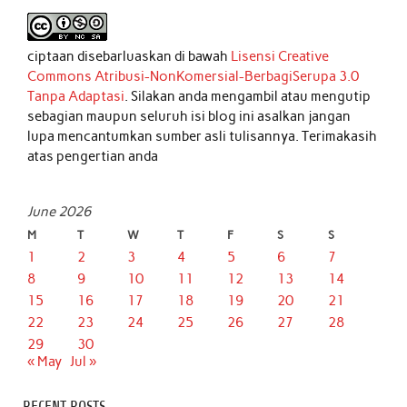
ciptaan disebarluaskan di bawah
Lisensi Creative
Commons Atribusi-NonKomersial-BerbagiSerupa 3.0
Tanpa Adaptasi
. Silakan anda mengambil atau mengutip
sebagian maupun seluruh isi blog ini asalkan jangan
lupa mencantumkan sumber asli tulisannya. Terimakasih
atas pengertian anda
June 2026
M
T
W
T
F
S
S
1
2
3
4
5
6
7
8
9
10
11
12
13
14
15
16
17
18
19
20
21
22
23
24
25
26
27
28
29
30
« May
Jul »
RECENT POSTS