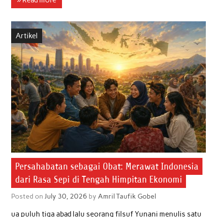
e
t
t
k
i
r
b
t
s
e
l
e
Artikel
o
e
A
d
o
r
p
I
k
p
n
Persahabatan sebagai Obat: Merawat Indonesia
dari Rasa Sepi di Tengah Himpitan Ekonomi
Posted on
July 30, 2026
by
Amril Taufik Gobel
ua puluh tiga abad lalu seorang filsuf Yunani menulis satu