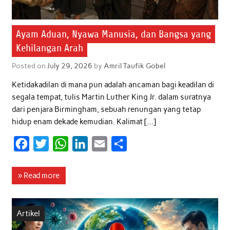
Ayam Aduan, Nyawa Manusia, dan Bangsa yang
Kehilangan Arah
Posted on
July 29, 2026
by
Amril Taufik Gobel
Ketidakadilan di mana pun adalah ancaman bagi keadilan di
segala tempat, tulis Martin Luther King Jr. dalam suratnya
dari penjara Birmingham, sebuah renungan yang tetap
hidup enam dekade kemudian. Kalimat […]
F
T
W
L
E
S
a
w
h
i
m
h
c
i
a
n
a
a
» Read more
e
t
t
k
i
r
b
t
s
e
l
e
Artikel
o
e
A
d