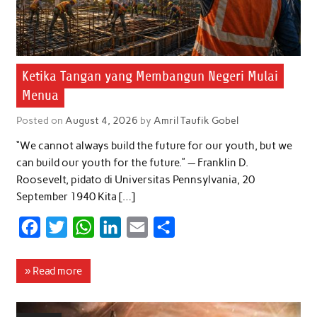
Ketika Tangan yang Membangun Negeri Mulai
Menua
Posted on
August 4, 2026
by
Amril Taufik Gobel
“We cannot always build the future for our youth, but we
can build our youth for the future.” — Franklin D.
Roosevelt, pidato di Universitas Pennsylvania, 20
September 1940 Kita […]
F
T
W
L
E
S
a
w
h
i
m
h
c
i
a
n
a
a
» Read more
e
t
t
k
i
r
b
t
s
e
l
e