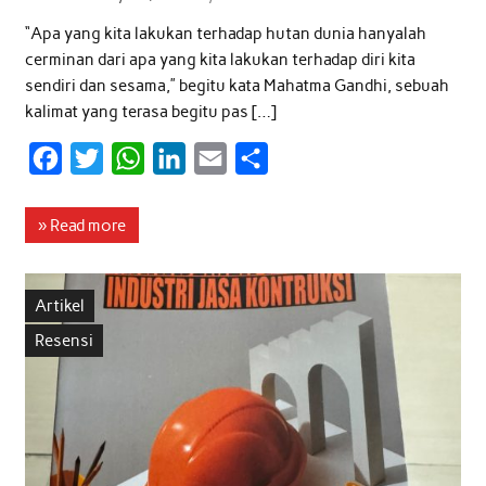
“Apa yang kita lakukan terhadap hutan dunia hanyalah
cerminan dari apa yang kita lakukan terhadap diri kita
sendiri dan sesama,” begitu kata Mahatma Gandhi, sebuah
kalimat yang terasa begitu pas […]
F
T
W
L
E
S
a
w
h
i
m
h
c
i
a
n
a
a
» Read more
e
t
t
k
i
r
b
t
s
e
l
e
Artikel
o
e
A
d
Resensi
o
r
p
I
k
p
n