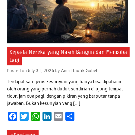
Kepada Mereka yang Masih Bangun dan Mencoba
Lagi
Posted on
July 31, 2026
by
Amril Taufik Gobel
Terdapat satu jenis kesunyian yang hanya bisa dipahami
oleh orang yang pernah duduk sendirian di ujung tempat
tidur, jam dua pagi, dengan pikiran yang berputar tanpa
jawaban. Bukan kesunyian yang […]
F
T
W
L
E
S
a
w
h
i
m
h
c
i
a
n
a
a
» Read more