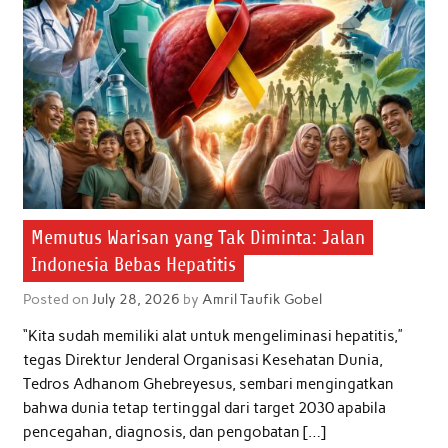
o
r
p
I
k
p
n
Memutus Warisan yang Tak Diminta: Jalan
Indonesia Bebas Hepatitis
Posted on
July 28, 2026
by
Amril Taufik Gobel
“Kita sudah memiliki alat untuk mengeliminasi hepatitis,”
tegas Direktur Jenderal Organisasi Kesehatan Dunia,
Tedros Adhanom Ghebreyesus, sembari mengingatkan
bahwa dunia tetap tertinggal dari target 2030 apabila
pencegahan, diagnosis, dan pengobatan […]