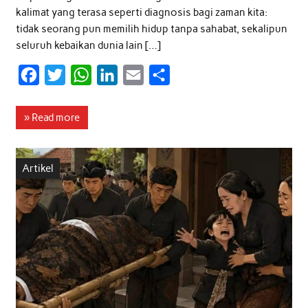
kalimat yang terasa seperti diagnosis bagi zaman kita:
tidak seorang pun memilih hidup tanpa sahabat, sekalipun
seluruh kebaikan dunia lain […]
F
T
W
L
E
S
a
w
h
i
m
h
c
i
a
n
a
a
» Read more
e
t
t
k
i
r
b
t
s
e
l
e
Artikel
o
e
A
d
o
r
p
I
k
p
n