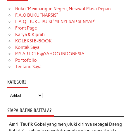
Buku “Membangun Negeri, Merawat Masa Depan
F.A.Q BUKU “NARSIS”
F.A.Q. BUKU PUISI “MENYESAP SENYAP”
Front Page
Karya & Kiprah
KOLEKSI E-BOOK
Kontak Saya
MY ARTICLE @YAHOO INDONESIA
Portofolio
Tentang Saya
KATEGORI
Kategori
SIAPA DAENG BATTALA?
Amril Taufik Gobel
yang menjuluki dirinya sebagai Daeng
Battala'-- sebagai sebentuk penghargaan spesial pada