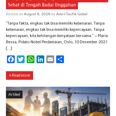
Sehat di Tengah Badai Unggahan
Posted on
August 8, 2026
by
Amril Taufik Gobel
“Tanpa fakta, engkau tak bisa memiliki kebenaran. Tanpa
kebenaran, engkau tak bisa memiliki kepercayaan. Tanpa
kepercayaan, kita kehilangan kenyataan bersama.” — Maria
Ressa, Pidato Nobel Perdamaian, Oslo, 10 Desember 2021
[…]
F
T
W
L
E
S
a
w
h
i
m
h
c
i
a
n
a
a
» Read more
e
t
t
k
i
r
b
t
s
e
l
e
Artikel
o
e
A
d
o
r
p
I
k
p
n