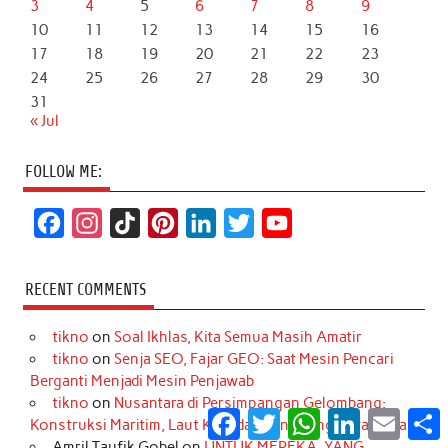
3
4
5
6
7
8
9
10
11
12
13
14
15
16
17
18
19
20
21
22
23
24
25
26
27
28
29
30
31
« Jul
FOLLOW ME:
F
I
T
P
L
T
Y
a
n
i
i
i
w
o
c
s
k
n
n
i
u
RECENT COMMENTS
e
t
T
t
k
t
T
tikno
on
Soal Ikhlas, Kita Semua Masih Amatir
b
a
o
e
e
t
u
tikno
on
Senja SEO, Fajar GEO: Saat Mesin Pencari
o
g
k
r
d
e
b
Berganti Menjadi Mesin Penjawab
o
r
e
I
r
e
tikno
on
Nusantara di Persimpangan Gelombang:
Facebook
Twitter
WhatsApp
LinkedIn
Email
S
Konstruksi Maritim, Laut Kita, dan Tanggung Jawab Kita
k
a
s
n
Amril Taufik Gobel
on
UNTUK MEREKA, YANG