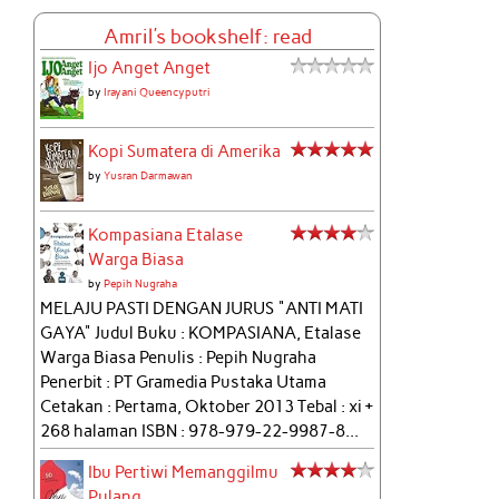
Amril's bookshelf: read
Ijo Anget Anget
by
Irayani Queencyputri
Kopi Sumatera di Amerika
by
Yusran Darmawan
Kompasiana Etalase
Warga Biasa
by
Pepih Nugraha
MELAJU PASTI DENGAN JURUS "ANTI MATI
GAYA" Judul Buku : KOMPASIANA, Etalase
Warga Biasa Penulis : Pepih Nugraha
Penerbit : PT Gramedia Pustaka Utama
Cetakan : Pertama, Oktober 2013 Tebal : xi +
268 halaman ISBN : 978-979-22-9987-8...
Ibu Pertiwi Memanggilmu
Pulang