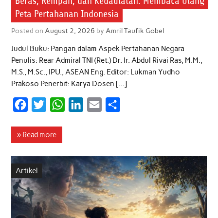
Beras, Rempah, dan Kedaulatan: Membaca Ulang
Peta Pertahanan Indonesia
Posted on
August 2, 2026
by
Amril Taufik Gobel
Judul Buku: Pangan dalam Aspek Pertahanan Negara
Penulis: Rear Admiral TNI (Ret.) Dr. Ir. Abdul Rivai Ras, M.M.,
M.S., M.Sc., IPU., ASEAN Eng. Editor: Lukman Yudho
Prakoso Penerbit: Karya Dosen […]
F
T
W
L
E
S
a
w
h
i
m
h
c
i
a
n
a
a
» Read more
e
t
t
k
i
r
b
t
s
e
l
e
Artikel
o
e
A
d
o
r
p
I
k
p
n