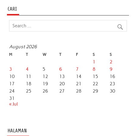
o
r
p
I
CARI
k
p
n
August 2026
M
T
W
T
F
S
S
1
2
3
4
5
6
7
8
9
10
11
12
13
14
15
16
17
18
19
20
21
22
23
24
25
26
27
28
29
30
31
« Jul
HALAMAN