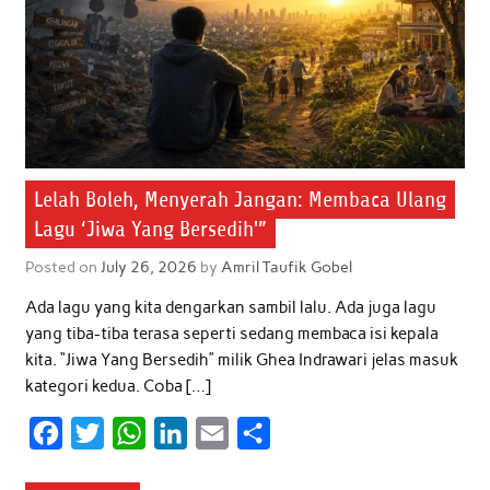
Lelah Boleh, Menyerah Jangan: Membaca Ulang
Lagu ‘Jiwa Yang Bersedih'”
Posted on
July 26, 2026
by
Amril Taufik Gobel
Ada lagu yang kita dengarkan sambil lalu. Ada juga lagu
yang tiba-tiba terasa seperti sedang membaca isi kepala
kita. “Jiwa Yang Bersedih” milik Ghea Indrawari jelas masuk
kategori kedua. Coba […]
F
T
W
L
E
S
a
w
h
i
m
h