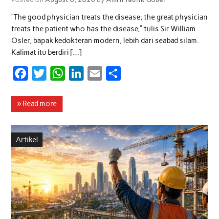
“The good physician treats the disease; the great physician
treats the patient who has the disease,” tulis Sir William
Osler, bapak kedokteran modern, lebih dari seabad silam.
Kalimat itu berdiri […]
F
T
W
L
E
S
a
w
h
i
m
h
c
i
a
n
a
a
» Read more
e
t
t
k
i
r
b
t
s
e
l
e
Artikel
o
e
A
d
o
r
p
I
k
p
n