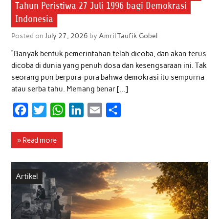
Tahun Peristiwa 27 Juli 1996 bagi Demokrasi
Indonesia
Posted on
July 27, 2026
by
Amril Taufik Gobel
“Banyak bentuk pemerintahan telah dicoba, dan akan terus
dicoba di dunia yang penuh dosa dan kesengsaraan ini. Tak
seorang pun berpura-pura bahwa demokrasi itu sempurna
atau serba tahu. Memang benar […]
F
T
W
L
E
S
a
w
h
i
m
h
c
i
a
n
a
a
» Read more
e
t
t
k
i
r
b
t
s
e
l
e
Artikel
o
e
A
d
o
r
p
I
k
p
n