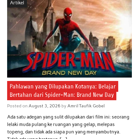
Artikel
o
e
A
d
o
r
p
I
k
p
n
Pahlawan yang Dilupakan Kotanya: Belajar
Bertahan dari Spider-Man: Brand New Day
Posted on
August 3, 2026
by
Amril Taufik Gobel
Ada satu adegan yang sulit dilupakan dari film ini: seorang
lelaki muda pulang ke ruangan yang gelap, melepas
topeng, dan tidak ada siapa pun yang menyambutnya.