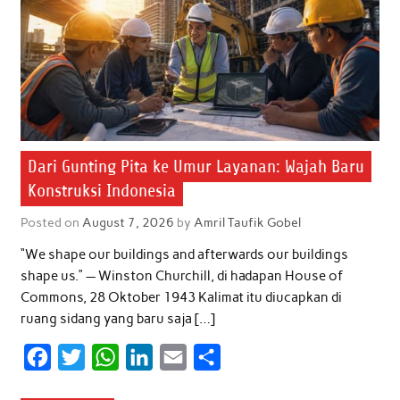
Dari Gunting Pita ke Umur Layanan: Wajah Baru
Konstruksi Indonesia
Posted on
August 7, 2026
by
Amril Taufik Gobel
“We shape our buildings and afterwards our buildings
shape us.” — Winston Churchill, di hadapan House of
Commons, 28 Oktober 1943 Kalimat itu diucapkan di
ruang sidang yang baru saja […]
F
T
W
L
E
S
a
w
h
i
m
h