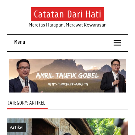
Skip
to
content
Catatan Dari Hati
Meretas Harapan, Merawat Kewarasan
Menu
CATEGORY:
ARTIKEL
Artikel