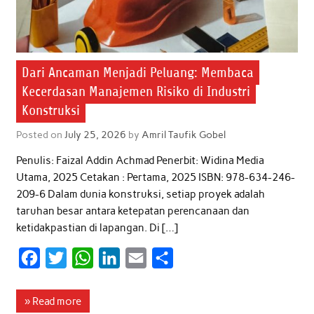
Dari Ancaman Menjadi Peluang: Membaca
Kecerdasan Manajemen Risiko di Industri
Konstruksi
Posted on
July 25, 2026
by
Amril Taufik Gobel
Penulis: Faizal Addin Achmad Penerbit: Widina Media
Utama, 2025 Cetakan : Pertama, 2025 ISBN: 978-634-246-
209-6 Dalam dunia konstruksi, setiap proyek adalah
taruhan besar antara ketepatan perencanaan dan
ketidakpastian di lapangan. Di […]
F
T
W
L
E
S
a
w
h
i
m
h
c
i
a
n
a
a
» Read more