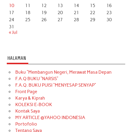
10
11
12
13
14
15
16
17
18
19
20
21
22
23
24
25
26
27
28
29
30
31
« Jul
HALAMAN
Buku “Membangun Negeri, Merawat Masa Depan
F.A.Q BUKU “NARSIS”
F.A.Q. BUKU PUISI “MENYESAP SENYAP”
Front Page
Karya & Kiprah
KOLEKSI E-BOOK
Kontak Saya
MY ARTICLE @YAHOO INDONESIA
Portofolio
Tentang Saya