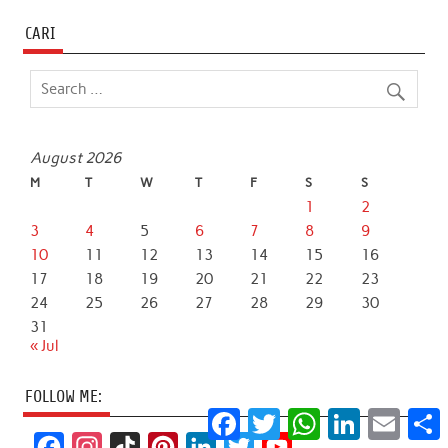
CARI
August 2026
M
T
W
T
F
S
S
1
2
3
4
5
6
7
8
9
10
11
12
13
14
15
16
17
18
19
20
21
22
23
24
25
26
27
28
29
30
31
« Jul
FOLLOW ME:
Facebook
Twitter
WhatsApp
LinkedIn
Email
S
F
I
T
P
L
T
Y