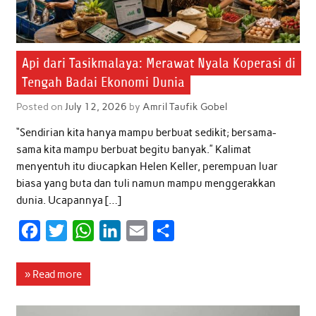
Api dari Tasikmalaya: Merawat Nyala Koperasi di
Tengah Badai Ekonomi Dunia
Posted on
July 12, 2026
by
Amril Taufik Gobel
“Sendirian kita hanya mampu berbuat sedikit; bersama-
sama kita mampu berbuat begitu banyak.” Kalimat
menyentuh itu diucapkan Helen Keller, perempuan luar
biasa yang buta dan tuli namun mampu menggerakkan
dunia. Ucapannya […]
F
T
W
L
E
S
a
w
h
i
m
h
c
i
a
n
a
a
» Read more
e
t
t
k
i
r
b
t
s
e
l
e