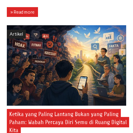
a
w
h
i
m
h
c
i
a
n
a
a
» Read more
e
t
t
k
i
r
b
t
s
e
l
e
Artikel
o
e
A
d
o
r
p
I
k
p
n
Ketika yang Paling Lantang Bukan yang Paling
Paham: Wabah Percaya Diri Semu di Ruang Digital
Kita