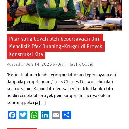
Pilar yang Goyah oleh Kepercayaan Diri:
Menelisik Efek Dunning-Kruger di Proyek
Konstruksi Kita
Posted on
July 14, 2026
by
Amril Taufik Gobel
“Ketidaktahuan lebih sering melahirkan kepercayaan diri
daripada pengetahuan,” tulis Charles Darwin lebih dari
seabad silam. Kalimat itu terasa begitu dekat ketika kita
berdiri di sebuah proyek pembangunan, menyaksikan
seorang pekerja […]
F
T
W
L
E
S
a
w
h
i
m
h