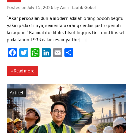
Posted on
July 15, 2026
by
Amril Taufik Gobel
“Akar persoalan dunia modern adalah orang bodoh begitu
yakin pada dirinya, sementara orang cerdas justru penuh
keraguan.” Kalimat itu ditulis filsuf Inggris Bertrand Russell
pada tahun 1933 dalam esainya The […]
F
T
W
L
E
S
a
w
h
i
m
h
c
i
a
n
a
a
» Read more
e
t
t
k
i
r
b
t
s
e
l
e
Artikel
o
e
A
d
o
r
p
I
k
p
n