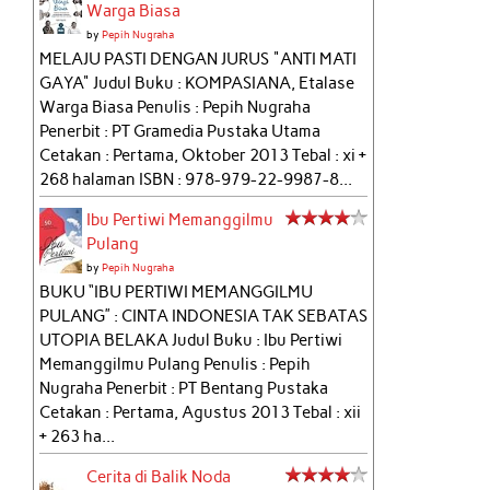
Warga Biasa
by
Pepih Nugraha
MELAJU PASTI DENGAN JURUS "ANTI MATI
GAYA" Judul Buku : KOMPASIANA, Etalase
Warga Biasa Penulis : Pepih Nugraha
Penerbit : PT Gramedia Pustaka Utama
Cetakan : Pertama, Oktober 2013 Tebal : xi +
268 halaman ISBN : 978-979-22-9987-8...
Ibu Pertiwi Memanggilmu
Pulang
by
Pepih Nugraha
BUKU “IBU PERTIWI MEMANGGILMU
PULANG” : CINTA INDONESIA TAK SEBATAS
UTOPIA BELAKA Judul Buku : Ibu Pertiwi
Memanggilmu Pulang Penulis : Pepih
Nugraha Penerbit : PT Bentang Pustaka
Cetakan : Pertama, Agustus 2013 Tebal : xii
+ 263 ha...
Cerita di Balik Noda