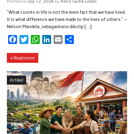
Posted on
July 12, 2026
by
Amril Taufik Gobel
“What counts in life is not the mere fact that we have lived.
It is what difference we have made to the lives of others.” —
Nelson Mandela, sebagaimana dikutip […]
F
T
W
L
E
S
a
w
h
i
m
h
c
i
a
n
a
a
» Read more
e
t
t
k
i
r
b
t
s
e
l
e
Artikel
o
e
A
d
o
r
p
I
k
p
n