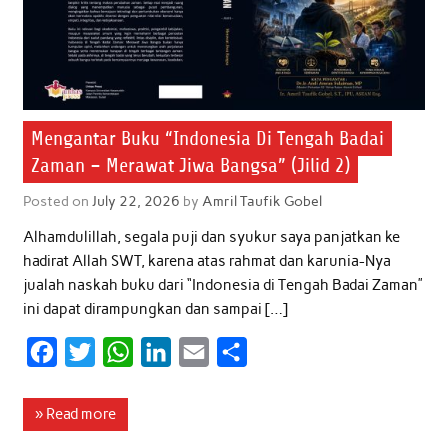
Mengantar Buku “Indonesia Di Tengah Badai
Zaman – Merawat Jiwa Bangsa” (Jilid 2)
Posted on
July 22, 2026
by
Amril Taufik Gobel
Alhamdulillah, segala puji dan syukur saya panjatkan ke
hadirat Allah SWT, karena atas rahmat dan karunia-Nya
jualah naskah buku dari “Indonesia di Tengah Badai Zaman”
ini dapat dirampungkan dan sampai […]
F
T
W
L
E
S
a
w
h
i
m
h
c
i
a
n
a
a
» Read more
e
t
t
k
i
r