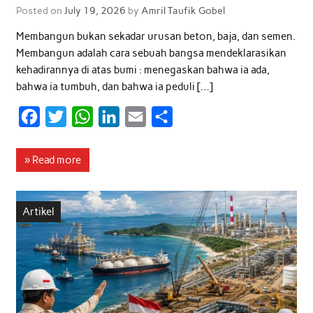
Posted on
July 19, 2026
by
Amril Taufik Gobel
Membangun bukan sekadar urusan beton, baja, dan semen.
Membangun adalah cara sebuah bangsa mendeklarasikan
kehadirannya di atas bumi : menegaskan bahwa ia ada,
bahwa ia tumbuh, dan bahwa ia peduli […]
F
T
W
L
E
S
a
w
h
i
m
h
c
i
a
n
a
a
» Read more
e
t
t
k
i
r
b
t
s
e
l
e
Artikel
o
e
A
d
o
r
p
I
k
p
n