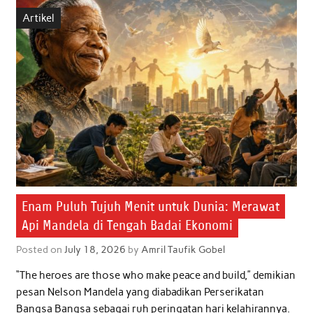
b
t
s
e
l
e
Artikel
o
e
A
d
o
r
p
I
k
p
n
Enam Puluh Tujuh Menit untuk Dunia: Merawat
Api Mandela di Tengah Badai Ekonomi
Posted on
July 18, 2026
by
Amril Taufik Gobel
“The heroes are those who make peace and build,” demikian
pesan Nelson Mandela yang diabadikan Perserikatan
Bangsa Bangsa sebagai ruh peringatan hari kelahirannya.