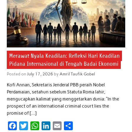
Merawat Nyala Keadilan: Refleksi Hari Keadilan
Pidana Internasional di Tengah Badai Ekonomi
Posted on
July 17, 2026
by
Amril Taufik Gobel
Kofi Annan, Sekretaris Jenderal PBB peraih Nobel
Perdamaian, setahun sebelum Statuta Roma lahir,
mengucapkan kalimat yang menggetarkan dunia: “In the
prospect of an international criminal court lies the
promise of […]
F
T
W
L
E
S