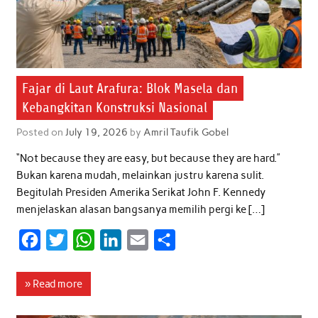
Fajar di Laut Arafura: Blok Masela dan
Kebangkitan Konstruksi Nasional
Posted on
July 19, 2026
by
Amril Taufik Gobel
“Not because they are easy, but because they are hard.”
Bukan karena mudah, melainkan justru karena sulit.
Begitulah Presiden Amerika Serikat John F. Kennedy
menjelaskan alasan bangsanya memilih pergi ke […]
F
T
W
L
E
S
a
w
h
i
m
h
c
i
a
n
a
a
» Read more
e
t
t
k
i
r