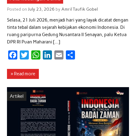
Posted on
July 23, 2026
by
Amril Taufik Gobel
Selasa, 21 Juli 2026, menjadi hari yang layak dicatat dengan
tinta tebal dalam sejarah kebijakan ekonomi Indonesia. Di
ruang paripurna Gedung Nusantara II Senayan, palu Ketua
DPR RI Puan Maharani […]
F
T
W
L
E
S
a
w
h
i
m
h
c
i
a
n
a
a
» Read more
e
t
t
k
i
r
b
t
s
e
l
e
Artikel
o
e
A
d
o
r
p
I
k
p
n