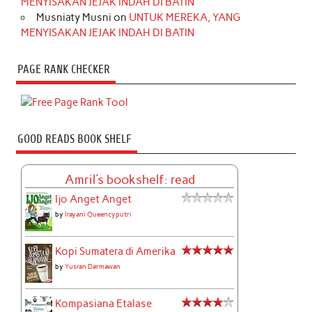
MENYISAKAN JEJAK INDAH DI BATIN
Musniaty Musni
on
UNTUK MEREKA, YANG
MENYISAKAN JEJAK INDAH DI BATIN
PAGE RANK CHECKER
GOOD READS BOOK SHELF
Amril's bookshelf: read
Ijo Anget Anget
by
Irayani Queencyputri
Kopi Sumatera di Amerika
by
Yusran Darmawan
Kompasiana Etalase