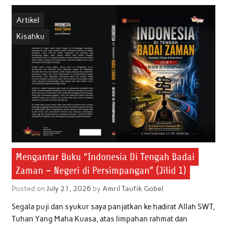
b
t
s
e
l
e
Artikel
o
e
A
d
Kisahku
o
r
p
I
k
p
n
Mengantar Buku “Indonesia Di Tengah Badai
Zaman – Negeri di Persimpangan” (Jilid 1)
Posted on
July 21, 2026
by
Amril Taufik Gobel
Segala puji dan syukur saya panjatkan ke hadirat Allah SWT,
Tuhan Yang Maha Kuasa, atas limpahan rahmat dan