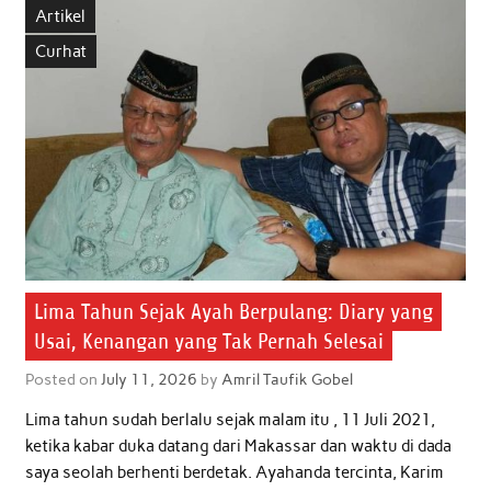
Artikel
o
e
A
d
Curhat
o
r
p
I
k
p
n
Lima Tahun Sejak Ayah Berpulang: Diary yang
Usai, Kenangan yang Tak Pernah Selesai
Posted on
July 11, 2026
by
Amril Taufik Gobel
Lima tahun sudah berlalu sejak malam itu , 11 Juli 2021,
ketika kabar duka datang dari Makassar dan waktu di dada
saya seolah berhenti berdetak. Ayahanda tercinta, Karim