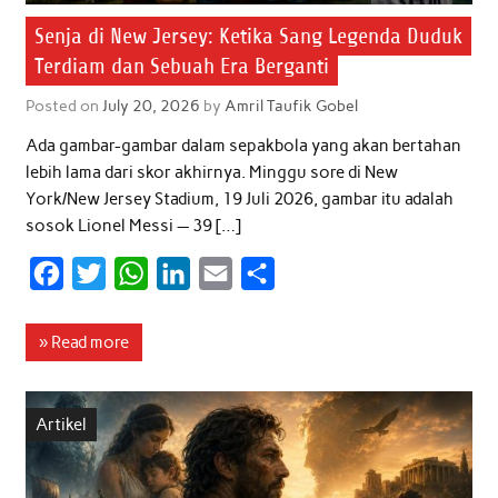
Senja di New Jersey: Ketika Sang Legenda Duduk
Terdiam dan Sebuah Era Berganti
Posted on
July 20, 2026
by
Amril Taufik Gobel
Ada gambar-gambar dalam sepakbola yang akan bertahan
lebih lama dari skor akhirnya. Minggu sore di New
York/New Jersey Stadium, 19 Juli 2026, gambar itu adalah
sosok Lionel Messi — 39 […]
F
T
W
L
E
S
a
w
h
i
m
h
c
i
a
n
a
a
» Read more
e
t
t
k
i
r
b
t
s
e
l
e
Artikel
o
e
A
d
o
r
p
I