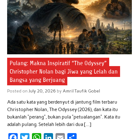
k
p
n
Pulang: Makna Inspiratif “The Odyssey”
Christopher Nolan bagi Jiwa yang Lelah dan
Bangsa yang Berjuang
Posted on
July 20, 2026
by
Amril Taufik Gobel
Ada satu kata yang berdenyut di jantung film terbaru
Christopher Nolan, The Odyssey (2026), dan kata itu
bukanlah “perang”, bukan pula “petualangan”. Kata itu
adalah pulang. Setelah lebih dari dua […]
F
T
W
L
E
S