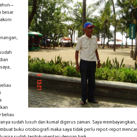
 tahun—
u besar
lakoni
kenangan,
 sudah
dian
saya,
beliau
i
a
skan
 beliau
taranya sudah lusuh dan kumal digerus zaman. Saya membayangkan,
embuat buku otobiografi maka saya tidak perlu repot-repot mencar
eluarga sudah terdokumentasi dengan baik.