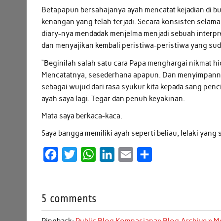
Betapapun bersahajanya ayah mencatat kejadian di b
kenangan yang telah terjadi. Secara konsisten selama
diary-nya mendadak menjelma menjadi sebuah interpret
dan menyajikan kembali peristiwa-peristiwa yang suda
“Beginilah salah satu cara Papa menghargai nikmat h
Mencatatnya, sesederhana apapun. Dan menyimpannya
sebagai wujud dari rasa syukur kita kepada sang penc
ayah saya lagi. Tegar dan penuh keyakinan.
Mata saya berkaca-kaca.
Saya bangga memiliki ayah seperti beliau, lelaki yang
F
T
W
L
E
S
a
w
h
i
m
h
c
i
a
n
a
a
5 comments
e
t
t
k
i
r
b
t
s
e
l
e
Pingback:
Public Blog Kompasiana» Blog Archive » 