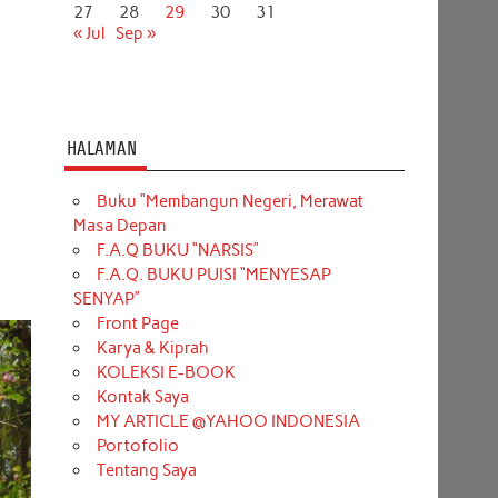
27
28
29
30
31
« Jul
Sep »
HALAMAN
Buku “Membangun Negeri, Merawat
Masa Depan
F.A.Q BUKU “NARSIS”
F.A.Q. BUKU PUISI “MENYESAP
SENYAP”
Front Page
Karya & Kiprah
KOLEKSI E-BOOK
Kontak Saya
MY ARTICLE @YAHOO INDONESIA
Portofolio
Tentang Saya