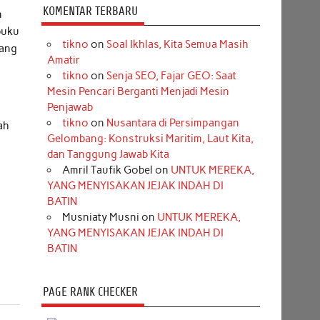
KOMENTAR TERBARU
n
buku
tikno
on
Soal Ikhlas, Kita Semua Masih
lang
Amatir
tikno
on
Senja SEO, Fajar GEO: Saat
Mesin Pencari Berganti Menjadi Mesin
Penjawab
tikno
on
Nusantara di Persimpangan
ah
Gelombang: Konstruksi Maritim, Laut Kita,
dan Tanggung Jawab Kita
Amril Taufik Gobel
on
UNTUK MEREKA,
YANG MENYISAKAN JEJAK INDAH DI
BATIN
Musniaty Musni
on
UNTUK MEREKA,
YANG MENYISAKAN JEJAK INDAH DI
BATIN
PAGE RANK CHECKER