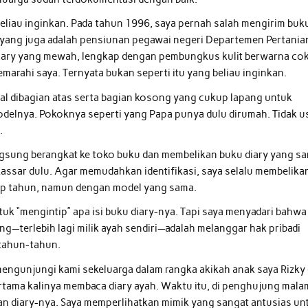
beliau inginkan. Pada tahun 1996, saya pernah salah mengirim buk
ah yang juga adalah pensiunan pegawai negeri Departemen Pertania
Diary yang mewah, lengkap dengan pembungkus kulit berwarna cok
arahi saya. Ternyata bukan seperti itu yang beliau inginkan.
gal dibagian atas serta bagian kosong yang cukup lapang untuk
 modelnya. Pokoknya seperti yang Papa punya dulu dirumah. Tidak 
.
ngsung berangkat ke toko buku dan membelikan buku diary yang s
akassar dulu. Agar memudahkan identifikasi, saya selalu membelika
ap tahun, namun dengan model yang sama.
uk “mengintip” apa isi buku diary-nya. Tapi saya menyadari bahwa
—terlebih lagi milik ayah sendiri—adalah melanggar hak pribadi
rtahun-tahun.
mengunjungi kami sekeluarga dalam rangka akikah anak saya Rizky 
ama kalinya membaca diary ayah. Waktu itu, di penghujung mala
n diary-nya. Saya memperlihatkan mimik yang sangat antusias un