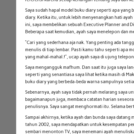
Saya sudah hapal model buku diary seperti apa yang 
diary. Ketika itu, untuk lebih menyenangkan hati ay
ini, saya membelikan sebuah Executive Planner and 
Beberapa saat kemudian, ayah saya menelepon dan mem
“Cari yang sederhana aja nak. Yang penting ada tang
menulis di tiap lembar. Pasti kamu tahu seperti apa
yang mahal-mahal.!”, ucap ayah saya di ujung telepon
Saya mengangguk mafhum. Dan saat itu juga saya la
seperti yang senantiasa saya lihat ketika masih di M
buku diary yang berbeda-beda warna sampulnya seti
Sebenarnya, ayah saya tidak pernah melarang saya unt
bagaimanapun juga, membaca catatan harian seseorang
penulisnya. Saya sangat menghormati itu. Selama be
Sampai akhirnya, ketika ayah dan bunda saya datang 
tahun 2002, saya mendapatkan untuk kesempatan pert
sembari menonton TV, saya menemani ayah menuliska