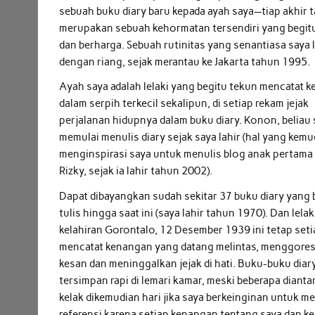
sebuah buku diary baru kepada ayah saya—tiap akhir
merupakan sebuah kehormatan tersendiri yang begit
dan berharga. Sebuah rutinitas yang senantiasa saya 
dengan riang, sejak merantau ke Jakarta tahun 1995.
Ayah saya adalah lelaki yang begitu tekun mencatat 
dalam serpih terkecil sekalipun, di setiap rekam jejak
perjalanan hidupnya dalam buku diary. Konon, beliau
memulai menulis diary sejak saya lahir (hal yang kemu
menginspirasi saya untuk menulis blog anak pertama 
Rizky, sejak ia lahir tahun 2002).
Dapat dibayangkan sudah sekitar 37 buku diary yang 
tulis hingga saat ini (saya lahir tahun 1970). Dan lelak
kelahiran Gorontalo, 12 Desember 1939 ini tetap seti
mencatat kenangan yang datang melintas, menggore
kesan dan meninggalkan jejak di hati. Buku-buku diary
tersimpan rapi di lemari kamar, meski beberapa dian
kelak dikemudian hari jika saya berkeinginan untuk m
referensi karena setiap kenangan tentang saya dan k