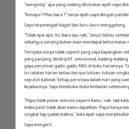
“mengintip” apa yang sedang dituliskan ayah saya di
“Kenapa ? Mau baca ?” tanya ayah saya dengan pandan
Saya terperangah kaget dan buru-buru menggeleng.
“Tidak apa-apa. Ini, baca aja, nak,” lanjut beliau se
sekaligus senang bukan main mendapat kehormatan m
Ternyata isinya tidak seperti yang saya bayangkan se
yang panjang, deskriptif , emosional, kadang-kadang 
gaya penulisan gadis-gadis ABG di buku hariannya. Ta
Isi catatan harian beliau berupa tulisan-tulisan sing
sepuluh kalimat. Setiap peristiwa dalam hari yang sa
kejadiannya. Saya membuka-buka lembaran sebelumny
“Papa tidak pintar menulis seperti kamu, nak. Jadi k
maka pasti tidak akan kamu dapatkan. Papa hanya menc
singkat tapi padat makna,” kata ayah saya menjelaskan
Saya mengerti.