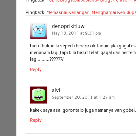
o
e
A
d
Pingback:
Memaknai Kenangan, Menghargai Kehidupan
o
r
p
I
k
p
n
denoprikitiuw
May 18, 2011 at 9:31 pm
hiduf bukan la seperti bercocok tanam jika gagal 
menanam lagi,tapi bila hiduf telah gagal dan bert
lagi………??????/
Reply
alvi
September 20, 2011 at 1:27 am
kakek saya asal gorontalo juga namanya van gobel
Reply