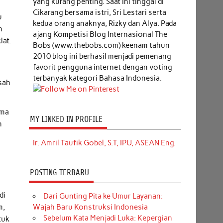
yang kurang penting. Saat ini tinggal di
Cikarang bersama istri, Sri Lestari serta
u
kedua orang anaknya, Rizky dan Alya. Pada
n
ajang Kompetisi Blog Internasional The
lat.
Bobs (www.thebobs.com) keenam tahun
2010 blog ini berhasil menjadi pemenang
favorit pengguna internet dengan voting
terbanyak kategori Bahasa Indonesia.
usah
ama
MY LINKED IN PROFILE
n
Ir. Amril Taufik Gobel, S.T, IPU, ASEAN Eng.
POSTING TERBARU
di
Dari Gunting Pita ke Umur Layanan:
m,
Wajah Baru Konstruksi Indonesia
Sebelum Kata Menjadi Luka: Kepergian
tuk