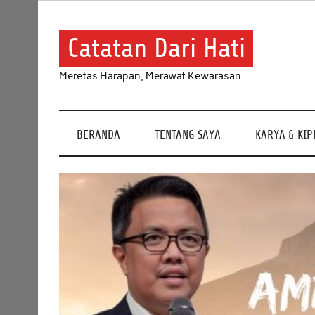
Skip
to
content
Catatan Dari Hati
Meretas Harapan, Merawat Kewarasan
BERANDA
TENTANG SAYA
KARYA & KI