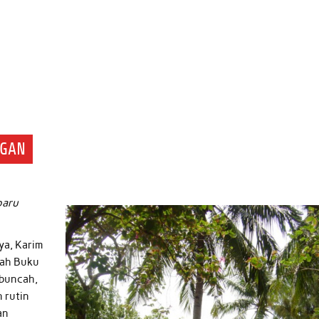
NGAN
baru
ya, Karim
uah Buku
mbuncah,
 rutin
an