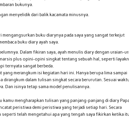
lembaran bukunya.
gan menyelidik dari balik kacamata minusnya.
mbari mengangsurkan buku diarynya pada saya yang sangat terkejut
embaca buku diary ayah saya.
belumnya. Dalam fikiran saya, ayah menulis diary dengan uraian-ur
narsis plus opini-opini singkat tentang sebuah hal, seperti layak
pi ternyata sangat berbeda.
kat yang merangkum isi kegiatan hari ini. Hanya berupa lima sampai
ma dirangkum dalam tulisan singkat secara berurutan. Sesuai wakt
a. Dan isinya tetap sama model penulisannya.
alau kamu mengharapkan tulisan yang panjang-panjang di diary Pap
atat peristiwa demi peristiwa yang terjadi setiap hari. Secara
 seperti telah mengetahui apa yang tengah saya fikirkan ketika it