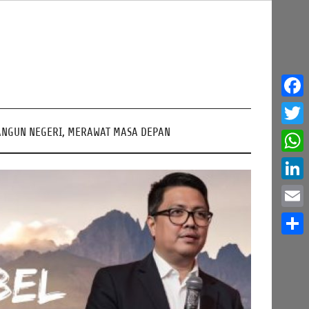
Face
NGUN NEGERI, MERAWAT MASA DEPAN
Twitt
What
Linke
Email
Share