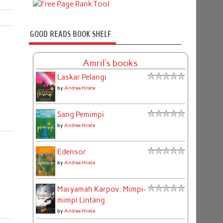
GOOD READS BOOK SHELF
Amril's books
Laskar Pelangi
by
Andrea Hirata
Sang Pemimpi
by
Andrea Hirata
Edensor
by
Andrea Hirata
Maryamah Karpov: Mimpi-
mimpi Lintang
by
Andrea Hirata