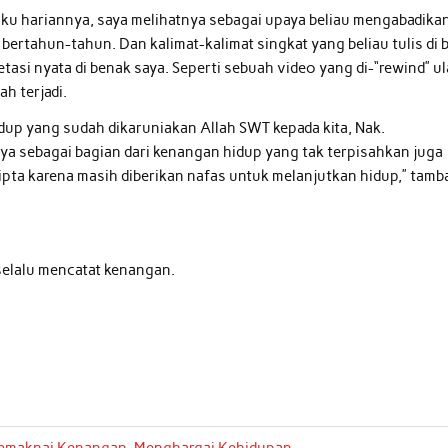
uku hariannya, saya melihatnya sebagai upaya beliau mengabadika
 bertahun-tahun. Dan kalimat-kalimat singkat yang beliau tulis di 
asi nyata di benak saya. Seperti sebuah video yang di-“rewind” u
h terjadi.
idup yang sudah dikaruniakan Allah SWT kepada kita, Nak.
 sebagai bagian dari kenangan hidup yang tak terpisahkan juga
ipta karena masih diberikan nafas untuk melanjutkan hidup,” tamb
 selalu mencatat kenangan.
Memaknai Kenangan, Menghargai Kehidupan