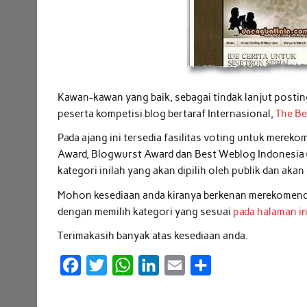
Kawan-kawan yang baik, sebagai tindak lanjut posti
peserta kompetisi blog bertaraf Internasional,
The Be
Pada ajang ini tersedia fasilitas voting untuk merek
Award, Blogwurst Award dan Best Weblog Indonesia (p
kategori inilah yang akan dipilih oleh publik dan aka
Mohon kesediaan anda kiranya berkenan merekomendasi
dengan memilih kategori yang sesuai
pada halaman in
Terimakasih banyak atas kesediaan anda.
F
T
W
L
E
S
a
w
h
i
m
h
c
i
a
n
a
a