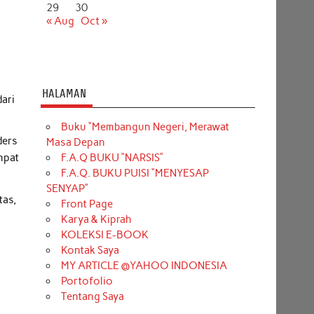
29
30
« Aug
Oct »
HALAMAN
dari
Buku “Membangun Negeri, Merawat
ders
Masa Depan
F.A.Q BUKU “NARSIS”
mpat
F.A.Q. BUKU PUISI “MENYESAP
SENYAP”
tas,
Front Page
Karya & Kiprah
KOLEKSI E-BOOK
Kontak Saya
MY ARTICLE @YAHOO INDONESIA
Portofolio
Tentang Saya