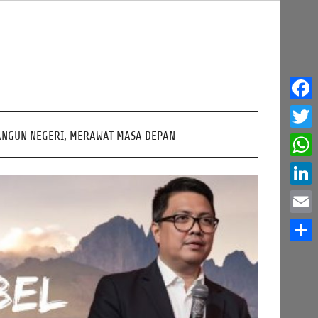
Face
NGUN NEGERI, MERAWAT MASA DEPAN
Twitt
What
Linke
Email
Share