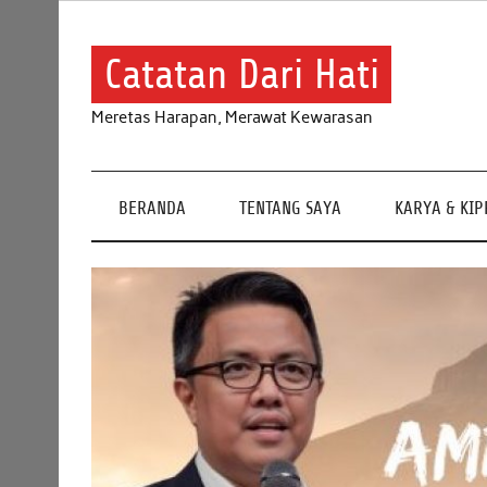
Skip
to
content
Catatan Dari Hati
Meretas Harapan, Merawat Kewarasan
BERANDA
TENTANG SAYA
KARYA & KI