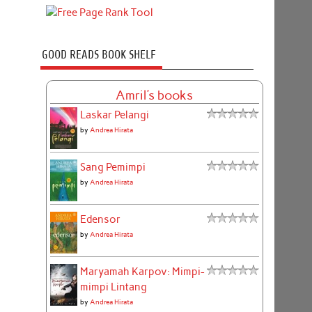
GOOD READS BOOK SHELF
Amril's books
Laskar Pelangi
by
Andrea Hirata
Sang Pemimpi
by
Andrea Hirata
Edensor
by
Andrea Hirata
Maryamah Karpov: Mimpi-
mimpi Lintang
by
Andrea Hirata