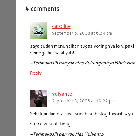
4 comments
e
t
t
k
i
r
b
t
s
e
l
e
caroline
o
e
A
d
September 5, 2008 at 6:34 pm
o
r
p
I
k
p
n
saya sudah menunaikan tugas votingnya loh, pak!
semoga berhasil yah!
–Terimakasih banyak atas dukungannya Mbak Non
Reply
yulyanto
September 5, 2008 at 10:22 pm
Sebelum diminta saya sudah pilih blog favorit saya.
success buat daeng……
–Terimakasih banyak Mas Yulyanto