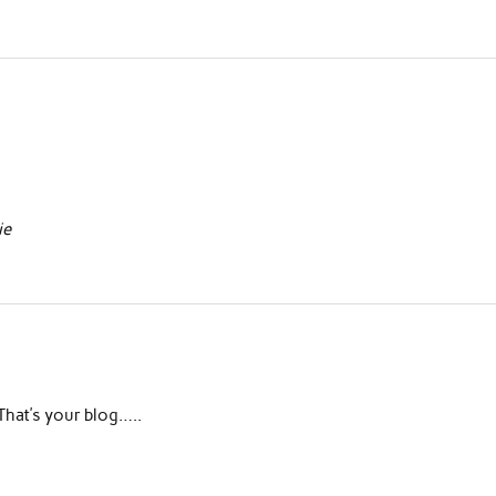
ie
 That’s your blog…..