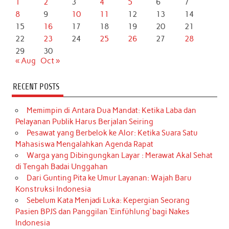
1
2
3
4
5
6
7
8
9
10
11
12
13
14
15
16
17
18
19
20
21
22
23
24
25
26
27
28
29
30
« Aug
Oct »
RECENT POSTS
Memimpin di Antara Dua Mandat: Ketika Laba dan
Pelayanan Publik Harus Berjalan Seiring
Pesawat yang Berbelok ke Alor: Ketika Suara Satu
Mahasiswa Mengalahkan Agenda Rapat
Warga yang Dibingungkan Layar : Merawat Akal Sehat
di Tengah Badai Unggahan
Dari Gunting Pita ke Umur Layanan: Wajah Baru
Konstruksi Indonesia
Sebelum Kata Menjadi Luka: Kepergian Seorang
Pasien BPJS dan Panggilan ‘Einfühlung’ bagi Nakes
Indonesia