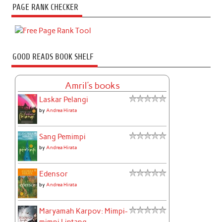
PAGE RANK CHECKER
GOOD READS BOOK SHELF
Amril's books
Laskar Pelangi
by
Andrea Hirata
Sang Pemimpi
by
Andrea Hirata
Edensor
by
Andrea Hirata
Maryamah Karpov: Mimpi-
mimpi Lintang