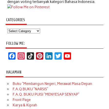
dengan voting terbanyak kategori Bahasa Indonesia.
CATEGORIES
Categories
FOLLOW ME:
F
I
T
P
L
T
Y
a
n
i
i
i
w
o
c
s
k
n
n
i
u
HALAMAN
e
t
T
t
k
t
T
Buku “Membangun Negeri, Merawat Masa Depan
b
a
o
e
e
t
u
F.A.Q BUKU “NARSIS”
o
g
k
r
d
e
b
F.A.Q. BUKU PUISI “MENYESAP SENYAP”
o
r
e
I
r
e
Front Page
Karya & Kiprah
k
a
s
n