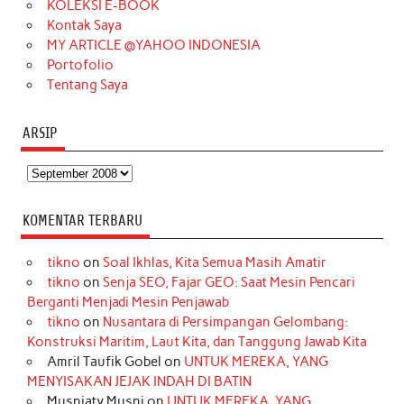
KOLEKSI E-BOOK
m
t
Kontak Saya
MY ARTICLE @YAHOO INDONESIA
Portofolio
Tentang Saya
ARSIP
Arsip
KOMENTAR TERBARU
tikno
on
Soal Ikhlas, Kita Semua Masih Amatir
tikno
on
Senja SEO, Fajar GEO: Saat Mesin Pencari
Berganti Menjadi Mesin Penjawab
tikno
on
Nusantara di Persimpangan Gelombang:
Konstruksi Maritim, Laut Kita, dan Tanggung Jawab Kita
Amril Taufik Gobel
on
UNTUK MEREKA, YANG
MENYISAKAN JEJAK INDAH DI BATIN
Musniaty Musni
on
UNTUK MEREKA, YANG