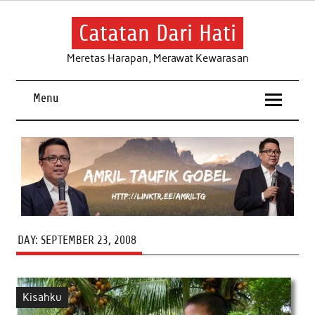
Skip
to
content
Catatan Dari Hati
Meretas Harapan, Merawat Kewarasan
Menu
DAY:
SEPTEMBER 23, 2008
Kisahku