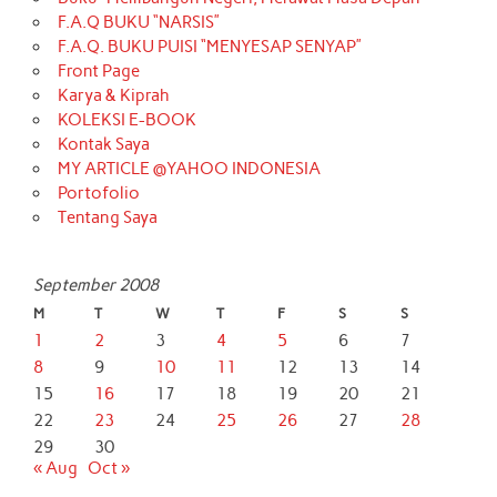
F.A.Q BUKU “NARSIS”
F.A.Q. BUKU PUISI “MENYESAP SENYAP”
Front Page
Karya & Kiprah
KOLEKSI E-BOOK
Kontak Saya
MY ARTICLE @YAHOO INDONESIA
Portofolio
Tentang Saya
September 2008
M
T
W
T
F
S
S
1
2
3
4
5
6
7
8
9
10
11
12
13
14
15
16
17
18
19
20
21
22
23
24
25
26
27
28
29
30
« Aug
Oct »