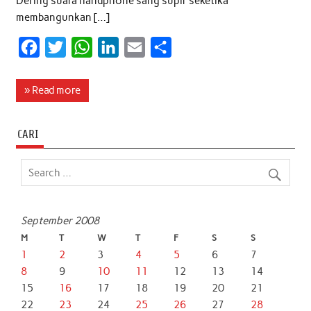
Dering suara handphone sang supir seketika
membangunkan […]
F
T
W
L
E
S
a
w
h
i
m
h
c
i
a
n
a
a
» Read more
e
t
t
k
i
r
b
t
s
e
l
e
CARI
o
e
A
d
o
r
p
I
k
p
n
September 2008
M
T
W
T
F
S
S
1
2
3
4
5
6
7
8
9
10
11
12
13
14
15
16
17
18
19
20
21
22
23
24
25
26
27
28