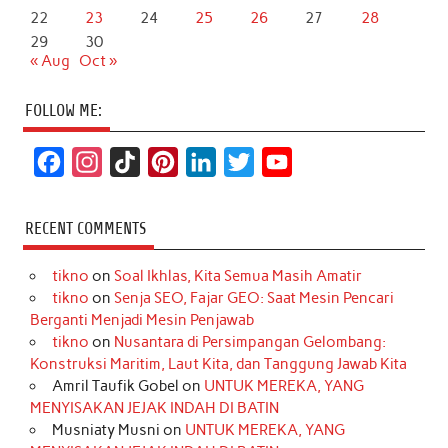
22
23
24
25
26
27
28
29
30
« Aug
Oct »
FOLLOW ME:
F
I
T
P
L
T
Y
a
n
i
i
i
w
o
c
s
k
n
n
i
u
RECENT COMMENTS
e
t
T
t
k
t
T
tikno
on
Soal Ikhlas, Kita Semua Masih Amatir
b
a
o
e
e
t
u
tikno
on
Senja SEO, Fajar GEO: Saat Mesin Pencari
o
g
k
r
d
e
b
Berganti Menjadi Mesin Penjawab
o
r
e
I
r
e
tikno
on
Nusantara di Persimpangan Gelombang:
Konstruksi Maritim, Laut Kita, dan Tanggung Jawab Kita
k
a
s
n
Amril Taufik Gobel
on
UNTUK MEREKA, YANG
m
t
MENYISAKAN JEJAK INDAH DI BATIN
Musniaty Musni
on
UNTUK MEREKA, YANG