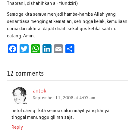
Thabrani, dishahihkan al-Mundziri)
Semoga kita semua menjadi hamba-hamba Allah yang
senantiasa mengingat kematian, sehingga kelak, kemuliaan
dunia dan akhirat dapat diraih sekaligus ketika saat itu
datang. Amin.
F
T
W
L
E
S
a
w
h
i
m
h
c
i
a
n
a
a
12 comments
e
t
t
k
i
r
b
t
s
e
l
e
antok
o
e
A
d
September 11, 2008 at 4:05 am
o
r
p
I
betul daeng.. kita semua calon mayit yang hanya
k
p
n
tinggal menunggu giliran saja.
Reply