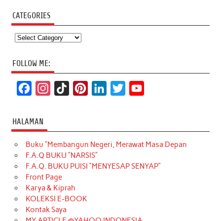
CATEGORIES
Categories
FOLLOW ME:
F
I
T
P
L
T
Y
a
n
i
i
i
w
o
c
s
k
n
n
i
u
HALAMAN
e
t
T
t
k
t
T
Buku “Membangun Negeri, Merawat Masa Depan
b
a
o
e
e
t
u
F.A.Q BUKU “NARSIS”
o
g
k
r
d
e
b
F.A.Q. BUKU PUISI “MENYESAP SENYAP”
o
r
e
I
r
e
Front Page
Karya & Kiprah
k
a
s
n
KOLEKSI E-BOOK
m
t
Kontak Saya
MY ARTICLE @YAHOO INDONESIA