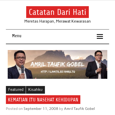
Skip
to
content
Catatan Dari Hati
Meretas Harapan, Merawat Kewarasan
Menu
Featured
Kisahku
KEMATIAN ITU NASEHAT KEHIDUPAN
Posted on
September 11, 2008
by
Amril Taufik Gobel