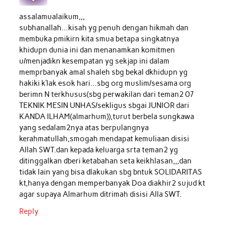
assalamualaikum,,,
subhanallah…kisah yg penuh dengan hikmah dan
membuka pmikirn kita smua betapa singkatnya
khidupn dunia ini dan menanamkan komitmen
u/menjadikn kesempatan yg sekjap ini dalam
memprbanyak amal shaleh sbg bekal dkhidupn yg
hakiki k’lak esok hari…sbg org muslim/sesama org
berimn N terkhusus(sbg perwakilan dari teman2 07
TEKNIK MESIN UNHAS/sekligus sbgai JUNIOR dari
KANDA ILHAM(almarhum)),turut berbela sungkawa
yang sedalam2nya atas berpulangnya
kerahmatullah,smogah mendapat kemuliaan disisi
Allah SWT.dan kepada keluarga srta teman2 yg
ditinggalkan dberi ketabahan seta keikhlasan,,,dan
tidak lain yang bisa dlakukan sbg bntuk SOLIDARITAS
kt,hanya dengan memperbanyak Doa diakhir2 sujud kt
agar supaya Almarhum ditrimah disisi Alla SWT.
Reply