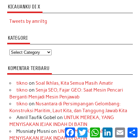
KICAUANKU DI X
Tweets by amriltg
KATEGORI
Kategori
KOMENTAR TERBARU
tikno
on
Soal Ikhlas, Kita Semua Masih Amatir
tikno
on
Senja SEO, Fajar GEO: Saat Mesin Pencari
Berganti Menjadi Mesin Penjawab
tikno
on
Nusantara di Persimpangan Gelombang:
Konstruksi Maritim, Laut Kita, dan Tanggung Jawab Kita
Amril Taufik Gobel
on
UNTUK MEREKA, YANG
MENYISAKAN JEJAK INDAH DI BATIN
Facebook
Twitter
WhatsApp
LinkedIn
Email
S
Musniaty Musni
on
UNTUK MEREKA, YANG
MENYISAKAN JEJAK INDAH DI BATIN