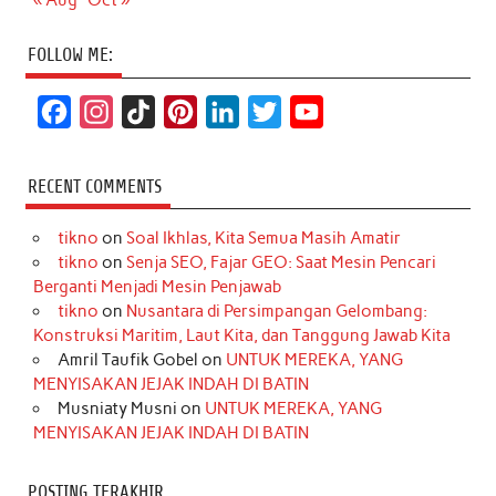
« Aug
Oct »
FOLLOW ME:
F
I
T
P
L
T
Y
a
n
i
i
i
w
o
c
s
k
n
n
i
u
RECENT COMMENTS
e
t
T
t
k
t
T
tikno
on
Soal Ikhlas, Kita Semua Masih Amatir
b
a
o
e
e
t
u
tikno
on
Senja SEO, Fajar GEO: Saat Mesin Pencari
o
g
k
r
d
e
b
Berganti Menjadi Mesin Penjawab
o
r
e
I
r
e
tikno
on
Nusantara di Persimpangan Gelombang:
Konstruksi Maritim, Laut Kita, dan Tanggung Jawab Kita
k
a
s
n
Amril Taufik Gobel
on
UNTUK MEREKA, YANG
m
t
MENYISAKAN JEJAK INDAH DI BATIN
Musniaty Musni
on
UNTUK MEREKA, YANG
MENYISAKAN JEJAK INDAH DI BATIN
POSTING TERAKHIR