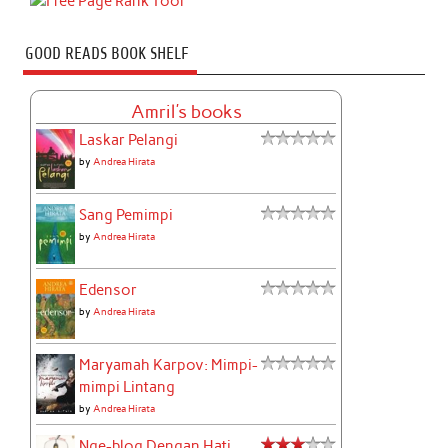
GOOD READS BOOK SHELF
Amril's books
Laskar Pelangi
by
Andrea Hirata
Sang Pemimpi
by
Andrea Hirata
Edensor
by
Andrea Hirata
Maryamah Karpov: Mimpi-
mimpi Lintang
by
Andrea Hirata
Nge-blog Dengan Hati