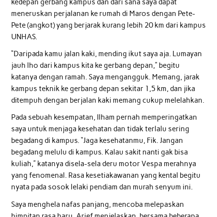
kedepan gerbang kampus dan dari sana saya dapat
meneruskan perjalanan ke rumah di Maros dengan Pete-
Pete (angkot) yang berjarak kurang lebih 20 km dari kampus
UNHAS.
“Daripada kamu jalan kaki, mending ikut saya aja. Lumayan
jauh lho dari kampus kita ke gerbang depan,” begitu
katanya dengan ramah. Saya mengangguk. Memang, jarak
kampus teknik ke gerbang depan sekitar 1,5 km, dan jika
ditempuh dengan berjalan kaki memang cukup melelahkan.
Pada sebuah kesempatan, Ilham pernah memperingatkan
saya untuk menjaga kesehatan dan tidak terlalu sering
begadang di kampus. “Jaga kesehatanmu, Fik. Jangan
begadang melulu di kampus. Kalau sakit nanti gak bisa
kuliah,” katanya disela-sela deru motor Vespa merahnya
yang fenomenal. Rasa kesetiakawanan yang kental begitu
nyata pada sosok lelaki pendiam dan murah senyum ini.
Saya menghela nafas panjang, mencoba melepaskan
himpitan rasa haru. Arief menjelaskan, bersama beberapa