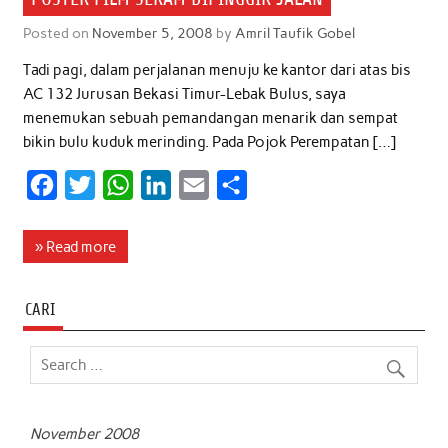
Posted on
November 5, 2008
by
Amril Taufik Gobel
Tadi pagi, dalam perjalanan menuju ke kantor dari atas bis
AC 132 Jurusan Bekasi Timur-Lebak Bulus, saya
menemukan sebuah pemandangan menarik dan sempat
bikin bulu kuduk merinding. Pada Pojok Perempatan […]
F
T
W
L
E
S
a
w
h
i
m
h
c
i
a
n
a
a
» Read more
e
t
t
k
i
r
b
t
s
e
l
e
CARI
o
e
A
d
o
r
p
I
k
p
n
November 2008