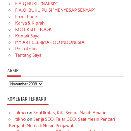
F.A.Q BUKU “NARSIS”
o
g
k
r
d
e
b
F.A.Q. BUKU PUISI “MENYESAP SENYAP”
o
r
e
I
r
e
Front Page
Karya & Kiprah
k
a
s
n
KOLEKSI E-BOOK
m
t
Kontak Saya
MY ARTICLE @YAHOO INDONESIA
Portofolio
Tentang Saya
ARSIP
Arsip
KOMENTAR TERBARU
tikno
on
Soal Ikhlas, Kita Semua Masih Amatir
tikno
on
Senja SEO, Fajar GEO: Saat Mesin Pencari
Berganti Menjadi Mesin Penjawab