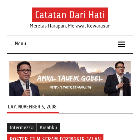
Skip
to
content
Catatan Dari Hati
Meretas Harapan, Merawat Kewarasan
Menu
DAY:
NOVEMBER 5, 2008
Intermezzo
Kisahku
POSTER FILM SERAM DIPINGGIR JALAN