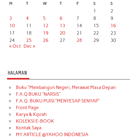
M
T
W
T
F
S
S
1
2
3
4
5
6
7
8
9
10
11
12
13
14
15
16
17
18
19
20
21
22
23
24
25
26
27
28
29
30
« Oct
Dec »
HALAMAN
Buku “Membangun Negeri, Merawat Masa Depan
F.A.Q BUKU “NARSIS”
F.A.Q. BUKU PUISI “MENYESAP SENYAP”
Front Page
Karya & Kiprah
KOLEKSI E-BOOK
Kontak Saya
MY ARTICLE @YAHOO INDONESIA