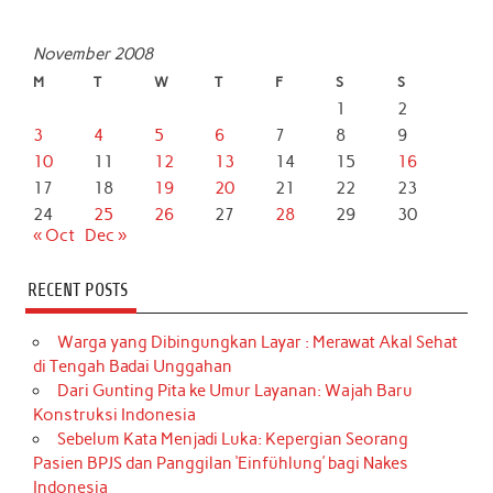
November 2008
M
T
W
T
F
S
S
1
2
3
4
5
6
7
8
9
10
11
12
13
14
15
16
17
18
19
20
21
22
23
24
25
26
27
28
29
30
« Oct
Dec »
RECENT POSTS
Warga yang Dibingungkan Layar : Merawat Akal Sehat
di Tengah Badai Unggahan
Dari Gunting Pita ke Umur Layanan: Wajah Baru
Konstruksi Indonesia
Sebelum Kata Menjadi Luka: Kepergian Seorang
Pasien BPJS dan Panggilan ‘Einfühlung’ bagi Nakes
Indonesia