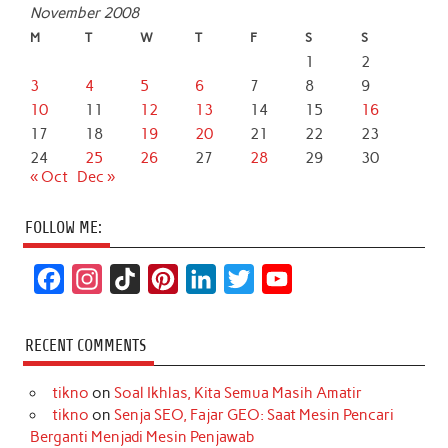
November 2008
M
T
W
T
F
S
S
1
2
3
4
5
6
7
8
9
10
11
12
13
14
15
16
17
18
19
20
21
22
23
24
25
26
27
28
29
30
« Oct
Dec »
FOLLOW ME:
F
I
T
P
L
T
Y
a
n
i
i
i
w
o
c
s
k
n
n
i
u
RECENT COMMENTS
e
t
T
t
k
t
T
tikno
on
Soal Ikhlas, Kita Semua Masih Amatir
b
a
o
e
e
t
u
tikno
on
Senja SEO, Fajar GEO: Saat Mesin Pencari
o
g
k
r
d
e
b
Berganti Menjadi Mesin Penjawab