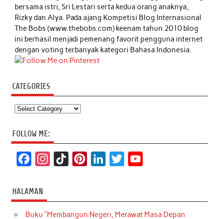
bersama istri, Sri Lestari serta kedua orang anaknya,
Rizky dan Alya. Pada ajang Kompetisi Blog Internasional
The Bobs (www.thebobs.com) keenam tahun 2010 blog
ini berhasil menjadi pemenang favorit pengguna internet
dengan voting terbanyak kategori Bahasa Indonesia.
CATEGORIES
Categories
FOLLOW ME:
F
I
T
P
L
T
Y
a
n
i
i
i
w
o
c
s
k
n
n
i
u
HALAMAN
e
t
T
t
k
t
T
Buku “Membangun Negeri, Merawat Masa Depan
b
a
o
e
e
t
u