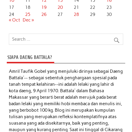
10
11
12
13
14
15
16
17
18
19
20
21
22
23
24
25
26
27
28
29
30
« Oct
Dec »
SIAPA DAENG BATTALA?
Amril Taufik Gobel
yang menjuluki dirinya sebagai Daeng
Battala'-- sebagai sebentuk penghargaan spesial pada
tanah tempat kelahiran--ini adalah lelaki yang lahir di
kota daeng, 9 April 1970. Battala' dalam Bahasa
Makassar yang berarti berat adalah merujuk pada berat
badan lelaki yang memiliki hobi membaca dan menulis ini,
yang berbobot 100 kg. Blog ini merupakan kumpulan
tulisan yang merupakan refleksi kontemplatifnya atas
suasana yang ada disekitarnya, baik yang penting,
maupun yang kurang penting. Saat ini tinggal di Cikarang