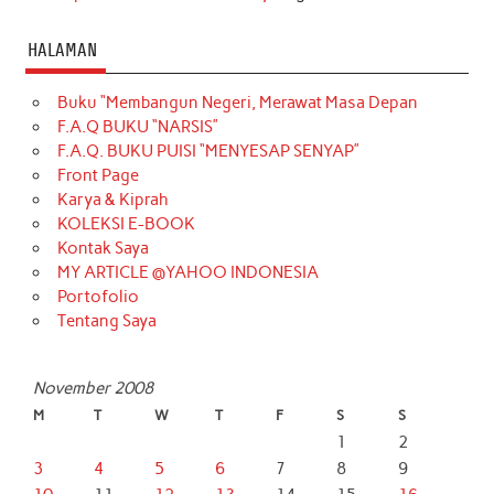
HALAMAN
Buku “Membangun Negeri, Merawat Masa Depan
F.A.Q BUKU “NARSIS”
F.A.Q. BUKU PUISI “MENYESAP SENYAP”
Front Page
Karya & Kiprah
KOLEKSI E-BOOK
Kontak Saya
MY ARTICLE @YAHOO INDONESIA
Portofolio
Tentang Saya
November 2008
M
T
W
T
F
S
S
1
2
3
4
5
6
7
8
9