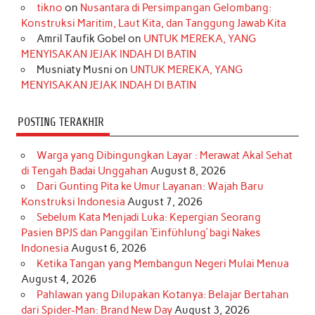
o
r
e
I
r
e
tikno
on
Nusantara di Persimpangan Gelombang:
Konstruksi Maritim, Laut Kita, dan Tanggung Jawab Kita
k
a
s
n
Amril Taufik Gobel
on
UNTUK MEREKA, YANG
m
t
MENYISAKAN JEJAK INDAH DI BATIN
Musniaty Musni
on
UNTUK MEREKA, YANG
MENYISAKAN JEJAK INDAH DI BATIN
POSTING TERAKHIR
Warga yang Dibingungkan Layar : Merawat Akal Sehat
di Tengah Badai Unggahan
August 8, 2026
Dari Gunting Pita ke Umur Layanan: Wajah Baru
Konstruksi Indonesia
August 7, 2026
Sebelum Kata Menjadi Luka: Kepergian Seorang
Pasien BPJS dan Panggilan ‘Einfühlung’ bagi Nakes
Indonesia
August 6, 2026
Ketika Tangan yang Membangun Negeri Mulai Menua
August 4, 2026
Pahlawan yang Dilupakan Kotanya: Belajar Bertahan
dari Spider-Man: Brand New Day
August 3, 2026