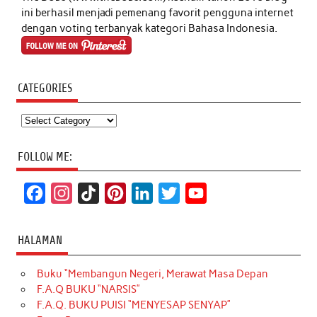
ini berhasil menjadi pemenang favorit pengguna internet
dengan voting terbanyak kategori Bahasa Indonesia.
CATEGORIES
Categories
FOLLOW ME:
F
I
T
P
L
T
Y
a
n
i
i
i
w
o
c
s
k
n
n
i
u
HALAMAN
e
t
T
t
k
t
T
Buku “Membangun Negeri, Merawat Masa Depan
b
a
o
e
e
t
u
F.A.Q BUKU “NARSIS”
o
g
k
r
d
e
b
F.A.Q. BUKU PUISI “MENYESAP SENYAP”