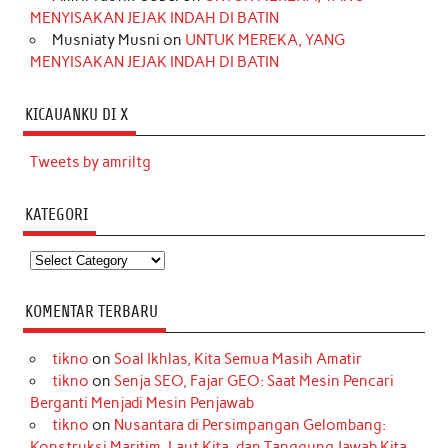
MENYISAKAN JEJAK INDAH DI BATIN
Musniaty Musni
on
UNTUK MEREKA, YANG
MENYISAKAN JEJAK INDAH DI BATIN
KICAUANKU DI X
Tweets by amriltg
KATEGORI
Kategori
KOMENTAR TERBARU
tikno
on
Soal Ikhlas, Kita Semua Masih Amatir
tikno
on
Senja SEO, Fajar GEO: Saat Mesin Pencari
Berganti Menjadi Mesin Penjawab
tikno
on
Nusantara di Persimpangan Gelombang:
Konstruksi Maritim, Laut Kita, dan Tanggung Jawab Kita