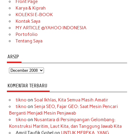
o
r
e
I
r
e
Front Page
Karya & Kiprah
k
a
s
n
KOLEKSI E-BOOK
m
t
Kontak Saya
MY ARTICLE @YAHOO INDONESIA
Portofolio
Tentang Saya
ARSIP
Arsip
KOMENTAR TERBARU
tikno
on
Soal Ikhlas, Kita Semua Masih Amatir
tikno
on
Senja SEO, Fajar GEO: Saat Mesin Pencari
Berganti Menjadi Mesin Penjawab
tikno
on
Nusantara di Persimpangan Gelombang:
Konstruksi Maritim, Laut Kita, dan Tanggung Jawab Kita
Amril Taufik Gobel
on
UNTUK MEREKA, YANG