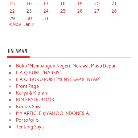
15
16
17
18
19
20
21
22
23
24
25
26
27
28
29
30
31
« Nov
Jan »
HALAMAN
Buku “Membangun Negeri, Merawat Masa Depan
F.A.Q BUKU “NARSIS”
F.A.Q. BUKU PUISI “MENYESAP SENYAP”
Front Page
Karya & Kiprah
KOLEKSI E-BOOK
Kontak Saya
MY ARTICLE @YAHOO INDONESIA
Portofolio
Tentang Saya