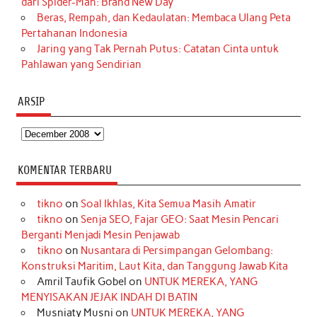
dari Spider-Man: Brand New Day
Beras, Rempah, dan Kedaulatan: Membaca Ulang Peta
Pertahanan Indonesia
Jaring yang Tak Pernah Putus: Catatan Cinta untuk
Pahlawan yang Sendirian
ARSIP
Arsip
KOMENTAR TERBARU
tikno
on
Soal Ikhlas, Kita Semua Masih Amatir
tikno
on
Senja SEO, Fajar GEO: Saat Mesin Pencari
Berganti Menjadi Mesin Penjawab
tikno
on
Nusantara di Persimpangan Gelombang:
Konstruksi Maritim, Laut Kita, dan Tanggung Jawab Kita
Amril Taufik Gobel
on
UNTUK MEREKA, YANG
MENYISAKAN JEJAK INDAH DI BATIN
Musniaty Musni
on
UNTUK MEREKA, YANG