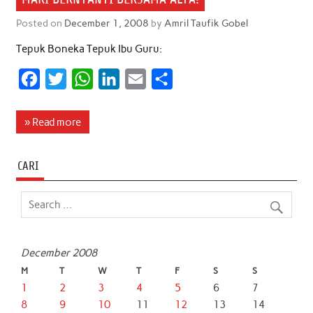
Posted on
December 1, 2008
by
Amril Taufik Gobel
Tepuk Boneka Tepuk Ibu Guru:
F
T
W
L
E
S
a
w
h
i
m
h
c
i
a
n
a
a
» Read more
e
t
t
k
i
r
b
t
s
e
l
e
CARI
o
e
A
d
o
r
p
I
k
p
n
December 2008
M
T
W
T
F
S
S
1
2
3
4
5
6
7
8
9
10
11
12
13
14