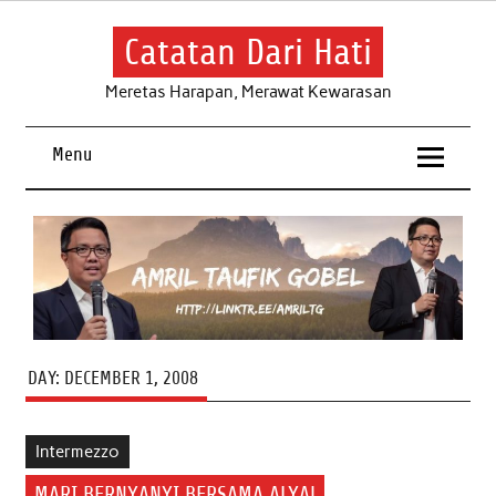
Skip
to
content
Catatan Dari Hati
Meretas Harapan, Merawat Kewarasan
Menu
DAY:
DECEMBER 1, 2008
Intermezzo
MARI BERNYANYI BERSAMA ALYA!