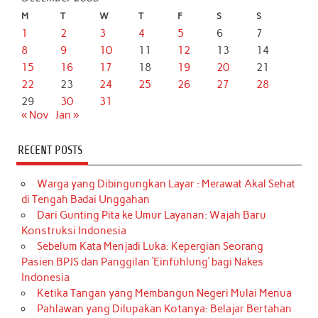
M
T
W
T
F
S
S
1
2
3
4
5
6
7
8
9
10
11
12
13
14
15
16
17
18
19
20
21
22
23
24
25
26
27
28
29
30
31
« Nov
Jan »
RECENT POSTS
Warga yang Dibingungkan Layar : Merawat Akal Sehat
di Tengah Badai Unggahan
Dari Gunting Pita ke Umur Layanan: Wajah Baru
Konstruksi Indonesia
Sebelum Kata Menjadi Luka: Kepergian Seorang
Pasien BPJS dan Panggilan ‘Einfühlung’ bagi Nakes
Indonesia
Ketika Tangan yang Membangun Negeri Mulai Menua
Pahlawan yang Dilupakan Kotanya: Belajar Bertahan