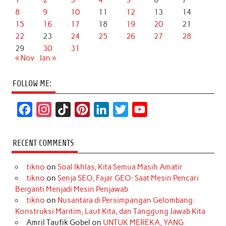
1
2
3
4
5
6
7
8
9
10
11
12
13
14
15
16
17
18
19
20
21
22
23
24
25
26
27
28
29
30
31
« Nov
Jan »
FOLLOW ME:
F
I
T
P
L
T
Y
a
n
i
i
i
w
o
c
s
k
n
n
i
u
RECENT COMMENTS
e
t
T
t
k
t
T
tikno
on
Soal Ikhlas, Kita Semua Masih Amatir
b
a
o
e
e
t
u
tikno
on
Senja SEO, Fajar GEO: Saat Mesin Pencari
o
g
k
r
d
e
b
Berganti Menjadi Mesin Penjawab
o
r
e
I
r
e
tikno
on
Nusantara di Persimpangan Gelombang:
Konstruksi Maritim, Laut Kita, dan Tanggung Jawab Kita
k
a
s
n
Amril Taufik Gobel
on
UNTUK MEREKA, YANG