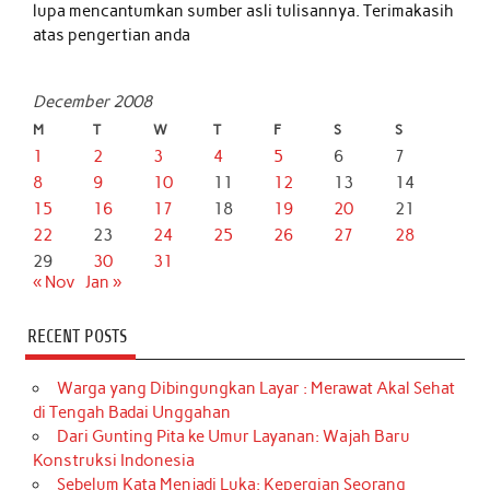
lupa mencantumkan sumber asli tulisannya. Terimakasih
atas pengertian anda
December 2008
M
T
W
T
F
S
S
1
2
3
4
5
6
7
8
9
10
11
12
13
14
15
16
17
18
19
20
21
22
23
24
25
26
27
28
29
30
31
« Nov
Jan »
RECENT POSTS
Warga yang Dibingungkan Layar : Merawat Akal Sehat
di Tengah Badai Unggahan
Dari Gunting Pita ke Umur Layanan: Wajah Baru
Konstruksi Indonesia
Sebelum Kata Menjadi Luka: Kepergian Seorang