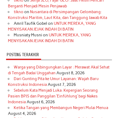
tikno
on
Senja SEO, Fajar GEO: Saat Mesin Pencari
o
g
k
r
d
e
b
Berganti Menjadi Mesin Penjawab
o
r
e
I
r
e
tikno
on
Nusantara di Persimpangan Gelombang:
Konstruksi Maritim, Laut Kita, dan Tanggung Jawab Kita
k
a
s
n
Amril Taufik Gobel
on
UNTUK MEREKA, YANG
m
t
MENYISAKAN JEJAK INDAH DI BATIN
Musniaty Musni
on
UNTUK MEREKA, YANG
MENYISAKAN JEJAK INDAH DI BATIN
POSTING TERAKHIR
Warga yang Dibingungkan Layar : Merawat Akal Sehat
di Tengah Badai Unggahan
August 8, 2026
Dari Gunting Pita ke Umur Layanan: Wajah Baru
Konstruksi Indonesia
August 7, 2026
Sebelum Kata Menjadi Luka: Kepergian Seorang
Pasien BPJS dan Panggilan ‘Einfühlung’ bagi Nakes
Indonesia
August 6, 2026
Ketika Tangan yang Membangun Negeri Mulai Menua
August 4, 2026