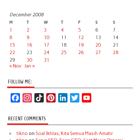
December 2008
M
T
W
T
F
S
S
1
2
3
4
5
6
7
8
9
10
11
12
13
14
15
16
17
18
19
20
21
22
23
24
25
26
27
28
29
30
31
« Nov
Jan »
FOLLOW ME:
F
I
T
P
L
T
Y
a
n
i
i
i
w
o
c
s
k
n
n
i
u
RECENT COMMENTS
e
t
T
t
k
t
T
tikno
on
Soal Ikhlas, Kita Semua Masih Amatir
b
a
o
e
e
t
u