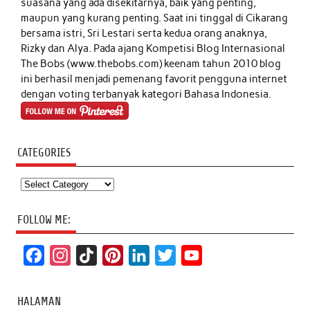
suasana yang ada disekitarnya, baik yang penting,
maupun yang kurang penting. Saat ini tinggal di Cikarang
bersama istri, Sri Lestari serta kedua orang anaknya,
Rizky dan Alya. Pada ajang Kompetisi Blog Internasional
The Bobs (www.thebobs.com) keenam tahun 2010 blog
ini berhasil menjadi pemenang favorit pengguna internet
dengan voting terbanyak kategori Bahasa Indonesia.
CATEGORIES
Categories
FOLLOW ME:
F
I
T
P
L
T
Y
a
n
i
i
i
w
o
c
s
k
n
n
i
u
HALAMAN