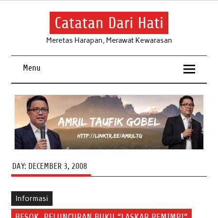
Skip
to
content
Catatan Dari Hati
Meretas Harapan, Merawat Kewarasan
Menu
DAY:
DECEMBER 3, 2008
Informasi
BESOK, PELUNCURAN BUKU “LASKAR PEMIMPI”