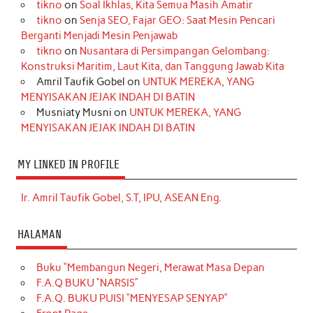
tikno
on
Soal Ikhlas, Kita Semua Masih Amatir
tikno
on
Senja SEO, Fajar GEO: Saat Mesin Pencari
Berganti Menjadi Mesin Penjawab
tikno
on
Nusantara di Persimpangan Gelombang:
Konstruksi Maritim, Laut Kita, dan Tanggung Jawab Kita
Amril Taufik Gobel
on
UNTUK MEREKA, YANG
MENYISAKAN JEJAK INDAH DI BATIN
Musniaty Musni
on
UNTUK MEREKA, YANG
MENYISAKAN JEJAK INDAH DI BATIN
MY LINKED IN PROFILE
Ir. Amril Taufik Gobel, S.T, IPU, ASEAN Eng.
HALAMAN
Buku “Membangun Negeri, Merawat Masa Depan
F.A.Q BUKU “NARSIS”
F.A.Q. BUKU PUISI “MENYESAP SENYAP”