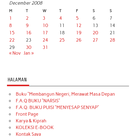
December 2008
M
T
W
T
F
S
S
1
2
3
4
5
6
7
8
9
10
11
12
13
14
15
16
17
18
19
20
21
22
23
24
25
26
27
28
29
30
31
« Nov
Jan »
HALAMAN
Buku “Membangun Negeri, Merawat Masa Depan
F.A.Q BUKU “NARSIS”
F.A.Q. BUKU PUISI “MENYESAP SENYAP”
Front Page
Karya & Kiprah
KOLEKSI E-BOOK
Kontak Saya