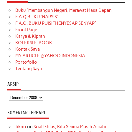
e
t
T
t
k
t
T
Buku “Membangun Negeri, Merawat Masa Depan
b
a
o
e
e
t
u
F.A.Q BUKU “NARSIS”
o
g
k
r
d
e
b
F.A.Q. BUKU PUISI “MENYESAP SENYAP”
o
r
e
I
r
e
Front Page
Karya & Kiprah
k
a
s
n
KOLEKSI E-BOOK
m
t
Kontak Saya
MY ARTICLE @YAHOO INDONESIA
Portofolio
Tentang Saya
ARSIP
Arsip
KOMENTAR TERBARU
tikno
on
Soal Ikhlas, Kita Semua Masih Amatir