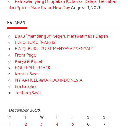
Pahlawan yang Dilupakan Kotanya: Belajar Bertahan
dari Spider-Man: Brand New Day
August 3, 2026
HALAMAN
Buku “Membangun Negeri, Merawat Masa Depan
F.A.Q BUKU “NARSIS”
F.A.Q. BUKU PUISI “MENYESAP SENYAP”
Front Page
Karya & Kiprah
KOLEKSI E-BOOK
Kontak Saya
MY ARTICLE @YAHOO INDONESIA
Portofolio
Tentang Saya
December 2008
M
T
W
T
F
S
S
1
2
3
4
5
6
7