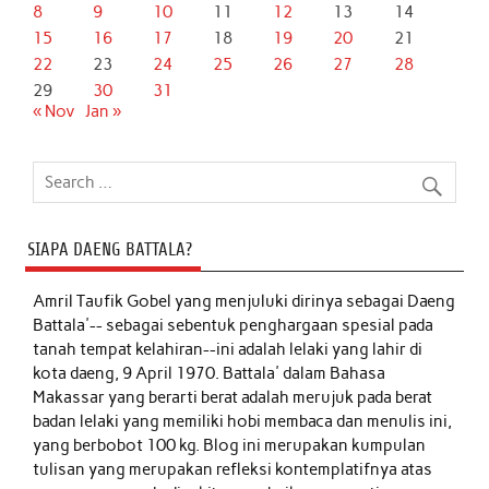
8
9
10
11
12
13
14
15
16
17
18
19
20
21
22
23
24
25
26
27
28
29
30
31
« Nov
Jan »
SIAPA DAENG BATTALA?
Amril Taufik Gobel
yang menjuluki dirinya sebagai Daeng
Battala'-- sebagai sebentuk penghargaan spesial pada
tanah tempat kelahiran--ini adalah lelaki yang lahir di
kota daeng, 9 April 1970. Battala' dalam Bahasa
Makassar yang berarti berat adalah merujuk pada berat
badan lelaki yang memiliki hobi membaca dan menulis ini,
yang berbobot 100 kg. Blog ini merupakan kumpulan
tulisan yang merupakan refleksi kontemplatifnya atas