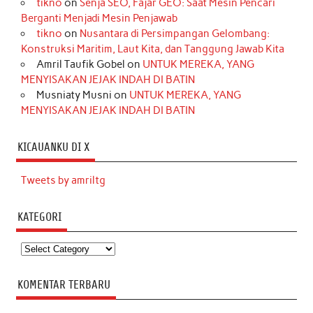
tikno
on
Senja SEO, Fajar GEO: Saat Mesin Pencari
Berganti Menjadi Mesin Penjawab
tikno
on
Nusantara di Persimpangan Gelombang:
Konstruksi Maritim, Laut Kita, dan Tanggung Jawab Kita
Amril Taufik Gobel
on
UNTUK MEREKA, YANG
MENYISAKAN JEJAK INDAH DI BATIN
Musniaty Musni
on
UNTUK MEREKA, YANG
MENYISAKAN JEJAK INDAH DI BATIN
KICAUANKU DI X
Tweets by amriltg
KATEGORI
Kategori
KOMENTAR TERBARU