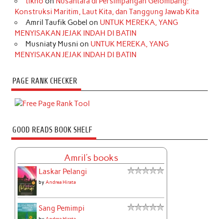
tikno
on
Nusantara di Persimpangan Gelombang:
Konstruksi Maritim, Laut Kita, dan Tanggung Jawab Kita
Amril Taufik Gobel
on
UNTUK MEREKA, YANG
MENYISAKAN JEJAK INDAH DI BATIN
Musniaty Musni
on
UNTUK MEREKA, YANG
MENYISAKAN JEJAK INDAH DI BATIN
PAGE RANK CHECKER
GOOD READS BOOK SHELF
Amril's books
Laskar Pelangi
by
Andrea Hirata
Sang Pemimpi
by
Andrea Hirata