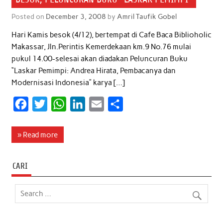
Posted on
December 3, 2008
by
Amril Taufik Gobel
Hari Kamis besok (4/12), bertempat di Cafe Baca Biblioholic
Makassar, Jln.Perintis Kemerdekaan km.9 No.76 mulai
pukul 14.00-selesai akan diadakan Peluncuran Buku
“Laskar Pemimpi: Andrea Hirata, Pembacanya dan
Modernisasi Indonesia” karya […]
F
T
W
L
E
S
a
w
h
i
m
h
c
i
a
n
a
a
» Read more
e
t
t
k
i
r
b
t
s
e
l
e
CARI
o
e
A
d
o
r
p
I
k
p
n