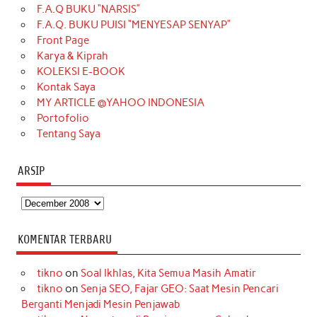
F.A.Q BUKU “NARSIS”
o
g
k
r
d
e
b
F.A.Q. BUKU PUISI “MENYESAP SENYAP”
o
r
e
I
r
e
Front Page
Karya & Kiprah
k
a
s
n
KOLEKSI E-BOOK
m
t
Kontak Saya
MY ARTICLE @YAHOO INDONESIA
Portofolio
Tentang Saya
ARSIP
Arsip
KOMENTAR TERBARU
tikno
on
Soal Ikhlas, Kita Semua Masih Amatir
tikno
on
Senja SEO, Fajar GEO: Saat Mesin Pencari
Berganti Menjadi Mesin Penjawab