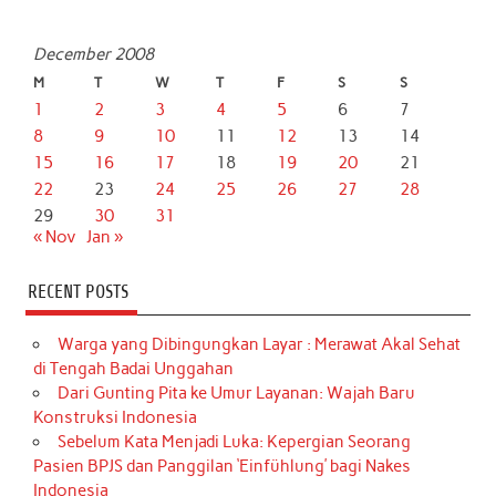
December 2008
M
T
W
T
F
S
S
1
2
3
4
5
6
7
8
9
10
11
12
13
14
15
16
17
18
19
20
21
22
23
24
25
26
27
28
29
30
31
« Nov
Jan »
RECENT POSTS
Warga yang Dibingungkan Layar : Merawat Akal Sehat
di Tengah Badai Unggahan
Dari Gunting Pita ke Umur Layanan: Wajah Baru
Konstruksi Indonesia
Sebelum Kata Menjadi Luka: Kepergian Seorang
Pasien BPJS dan Panggilan ‘Einfühlung’ bagi Nakes
Indonesia