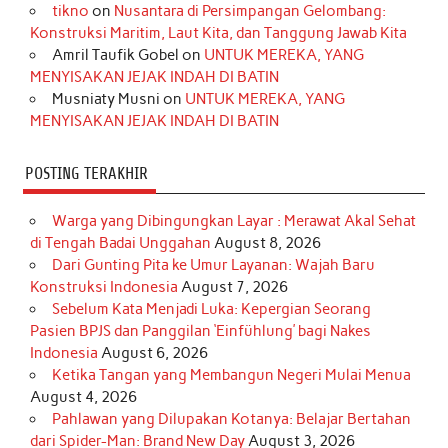
o
r
e
I
r
e
tikno
on
Nusantara di Persimpangan Gelombang:
Konstruksi Maritim, Laut Kita, dan Tanggung Jawab Kita
k
a
s
n
Amril Taufik Gobel
on
UNTUK MEREKA, YANG
m
t
MENYISAKAN JEJAK INDAH DI BATIN
Musniaty Musni
on
UNTUK MEREKA, YANG
MENYISAKAN JEJAK INDAH DI BATIN
POSTING TERAKHIR
Warga yang Dibingungkan Layar : Merawat Akal Sehat
di Tengah Badai Unggahan
August 8, 2026
Dari Gunting Pita ke Umur Layanan: Wajah Baru
Konstruksi Indonesia
August 7, 2026
Sebelum Kata Menjadi Luka: Kepergian Seorang
Pasien BPJS dan Panggilan ‘Einfühlung’ bagi Nakes
Indonesia
August 6, 2026
Ketika Tangan yang Membangun Negeri Mulai Menua
August 4, 2026
Pahlawan yang Dilupakan Kotanya: Belajar Bertahan
dari Spider-Man: Brand New Day
August 3, 2026