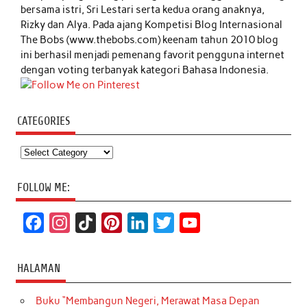
bersama istri, Sri Lestari serta kedua orang anaknya,
Rizky dan Alya. Pada ajang Kompetisi Blog Internasional
The Bobs (www.thebobs.com) keenam tahun 2010 blog
ini berhasil menjadi pemenang favorit pengguna internet
dengan voting terbanyak kategori Bahasa Indonesia.
CATEGORIES
Categories
FOLLOW ME:
F
I
T
P
L
T
Y
a
n
i
i
i
w
o
c
s
k
n
n
i
u
HALAMAN
e
t
T
t
k
t
T
Buku “Membangun Negeri, Merawat Masa Depan
b
a
o
e
e
t
u