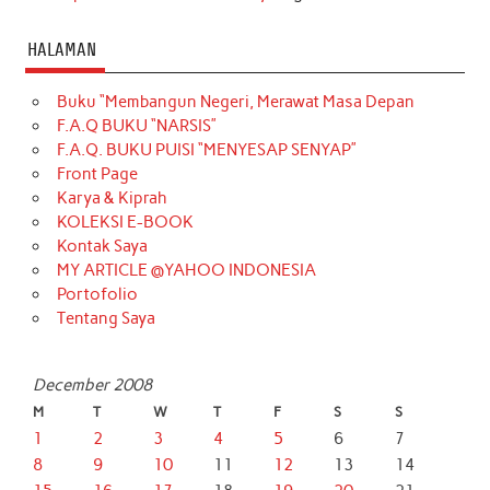
HALAMAN
Buku “Membangun Negeri, Merawat Masa Depan
F.A.Q BUKU “NARSIS”
F.A.Q. BUKU PUISI “MENYESAP SENYAP”
Front Page
Karya & Kiprah
KOLEKSI E-BOOK
Kontak Saya
MY ARTICLE @YAHOO INDONESIA
Portofolio
Tentang Saya
December 2008
M
T
W
T
F
S
S
1
2
3
4
5
6
7
8
9
10
11
12
13
14