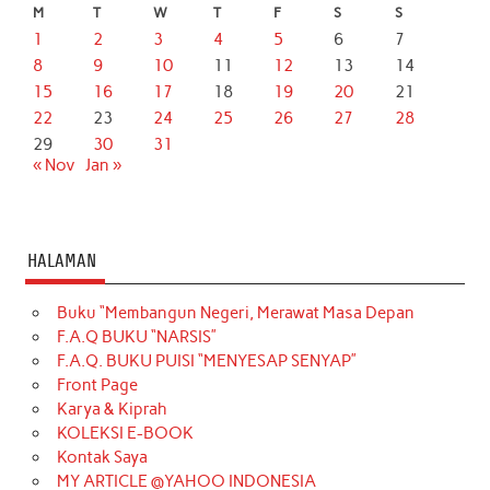
M
T
W
T
F
S
S
1
2
3
4
5
6
7
8
9
10
11
12
13
14
15
16
17
18
19
20
21
22
23
24
25
26
27
28
29
30
31
« Nov
Jan »
HALAMAN
Buku “Membangun Negeri, Merawat Masa Depan
F.A.Q BUKU “NARSIS”
F.A.Q. BUKU PUISI “MENYESAP SENYAP”
Front Page
Karya & Kiprah
KOLEKSI E-BOOK
Kontak Saya
MY ARTICLE @YAHOO INDONESIA