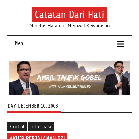
Skip
to
content
Catatan Dari Hati
Meretas Harapan, Merawat Kewarasan
Menu
DAY:
DECEMBER 10, 2008
Curhat
Informasi
AKHIR PERJALANAN BZ!