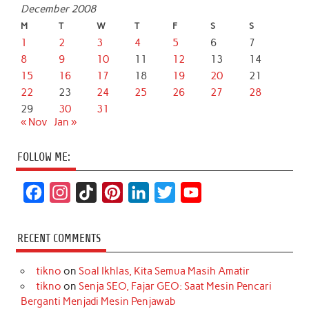
December 2008
M
T
W
T
F
S
S
1
2
3
4
5
6
7
8
9
10
11
12
13
14
15
16
17
18
19
20
21
22
23
24
25
26
27
28
29
30
31
« Nov
Jan »
FOLLOW ME:
F
I
T
P
L
T
Y
a
n
i
i
i
w
o
c
s
k
n
n
i
u
RECENT COMMENTS
e
t
T
t
k
t
T
tikno
on
Soal Ikhlas, Kita Semua Masih Amatir
b
a
o
e
e
t
u
tikno
on
Senja SEO, Fajar GEO: Saat Mesin Pencari
o
g
k
r
d
e
b
Berganti Menjadi Mesin Penjawab