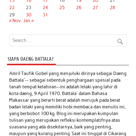
15
16
17
18
19
20
21
22
23
24
25
26
27
28
29
30
31
« Nov
Jan »
SIAPA DAENG BATTALA?
Amril Taufik Gobel
yang menjuluki dirinya sebagai Daeng
Battala'-- sebagai sebentuk penghargaan spesial pada
tanah tempat kelahiran--ini adalah lelaki yang lahir di
kota daeng, 9 April 1970. Battala' dalam Bahasa
Makassar yang berarti berat adalah merujuk pada berat
badan lelaki yang memiliki hobi membaca dan menulis ini,
yang berbobot 100 kg. Blog ini merupakan kumpulan
tulisan yang merupakan refleksi kontemplatifnya atas
suasana yang ada disekitarnya, baik yang penting,
maupun yang kurang penting. Saat ini tinggal di Cikarang