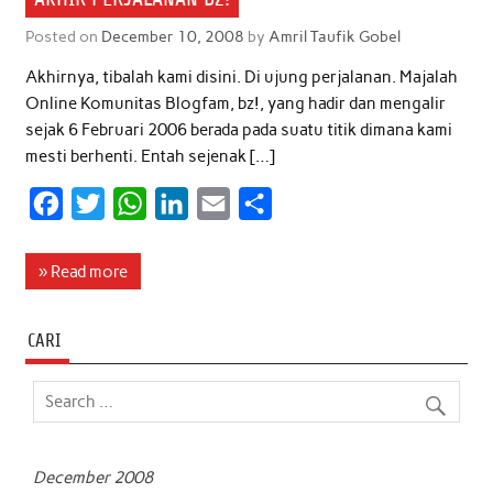
Posted on
December 10, 2008
by
Amril Taufik Gobel
Akhirnya, tibalah kami disini. Di ujung perjalanan. Majalah
Online Komunitas Blogfam, bz!, yang hadir dan mengalir
sejak 6 Februari 2006 berada pada suatu titik dimana kami
mesti berhenti. Entah sejenak […]
F
T
W
L
E
S
a
w
h
i
m
h
c
i
a
n
a
a
» Read more
e
t
t
k
i
r
b
t
s
e
l
e
CARI
o
e
A
d
o
r
p
I
k
p
n
December 2008