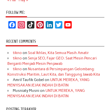
« Mar
May »
FOLLOW ME:
F
I
T
P
L
T
Y
a
n
i
i
i
w
o
c
s
k
n
n
i
u
RECENT COMMENTS
e
t
T
t
k
t
T
tikno
on
Soal Ikhlas, Kita Semua Masih Amatir
b
a
o
e
e
t
u
tikno
on
Senja SEO, Fajar GEO: Saat Mesin Pencari
o
g
k
r
d
e
b
Berganti Menjadi Mesin Penjawab
o
r
e
I
r
e
tikno
on
Nusantara di Persimpangan Gelombang:
Konstruksi Maritim, Laut Kita, dan Tanggung Jawab Kita
k
a
s
n
Amril Taufik Gobel
on
UNTUK MEREKA, YANG
m
t
MENYISAKAN JEJAK INDAH DI BATIN
Musniaty Musni
on
UNTUK MEREKA, YANG
MENYISAKAN JEJAK INDAH DI BATIN
POSTING TERAKHIR