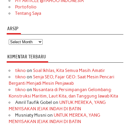
MY ARTICLE @YAHOO INDONESIA
Portofolio
Tentang Saya
ARSIP
Arsip
KOMENTAR TERBARU
tikno
on
Soal Ikhlas, Kita Semua Masih Amatir
tikno
on
Senja SEO, Fajar GEO: Saat Mesin Pencari
Berganti Menjadi Mesin Penjawab
tikno
on
Nusantara di Persimpangan Gelombang:
Konstruksi Maritim, Laut Kita, dan Tanggung Jawab Kita
Amril Taufik Gobel
on
UNTUK MEREKA, YANG
MENYISAKAN JEJAK INDAH DI BATIN
Musniaty Musni
on
UNTUK MEREKA, YANG
MENYISAKAN JEJAK INDAH DI BATIN