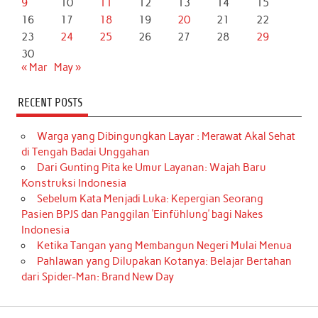
9
10
11
12
13
14
15
16
17
18
19
20
21
22
23
24
25
26
27
28
29
30
« Mar
May »
RECENT POSTS
Warga yang Dibingungkan Layar : Merawat Akal Sehat
di Tengah Badai Unggahan
Dari Gunting Pita ke Umur Layanan: Wajah Baru
Konstruksi Indonesia
Sebelum Kata Menjadi Luka: Kepergian Seorang
Pasien BPJS dan Panggilan ‘Einfühlung’ bagi Nakes
Indonesia
Ketika Tangan yang Membangun Negeri Mulai Menua
Pahlawan yang Dilupakan Kotanya: Belajar Bertahan
dari Spider-Man: Brand New Day