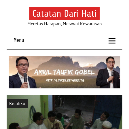
Skip
to
content
Catatan Dari Hati
Meretas Harapan, Merawat Kewarasan
Menu
Kisahku