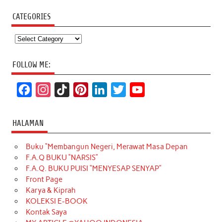
CATEGORIES
Categories
FOLLOW ME:
F
I
T
P
L
T
Y
a
n
i
i
i
w
o
c
s
k
n
n
i
u
HALAMAN
e
t
T
t
k
t
T
Buku “Membangun Negeri, Merawat Masa Depan
b
a
o
e
e
t
u
F.A.Q BUKU “NARSIS”
o
g
k
r
d
e
b
F.A.Q. BUKU PUISI “MENYESAP SENYAP”
o
r
e
I
r
e
Front Page
Karya & Kiprah
k
a
s
n
KOLEKSI E-BOOK
m
t
Kontak Saya