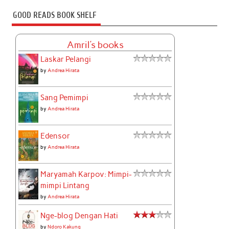
GOOD READS BOOK SHELF
Amril's books
Laskar Pelangi
by
Andrea Hirata
Sang Pemimpi
by
Andrea Hirata
Edensor
by
Andrea Hirata
Maryamah Karpov: Mimpi-
mimpi Lintang
by
Andrea Hirata
Nge-blog Dengan Hati
by
Ndoro Kakung