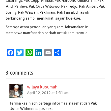
Cikarang), Pak Ceppi Prihadi, Pak Hardono Umardhani, Pak
Andi Pahlevi, Pak Orba Wibowo, Pak Tedjo, Pak Ambar, Pak
Sonny, Pak Wawan, Pak Imam, Pak Faisal, dll asyik
berbincang sambil menikmati sajian kue-kue.
Semoga acara pengajian yang kami laksanakan ini
membawa manfaat dan berkah untuk kami semua.
F
T
W
L
E
S
a
w
h
i
m
h
c
i
a
n
a
a
3 comments
e
t
t
k
i
r
b
t
s
e
l
e
wijaya kusumah
o
e
A
d
April 12, 2012 at 7:51 am
o
r
p
I
Terima kasih sdh berbagi informasi nasehat dari Pak
k
p
n
Ustad Widodo bagus sekali.