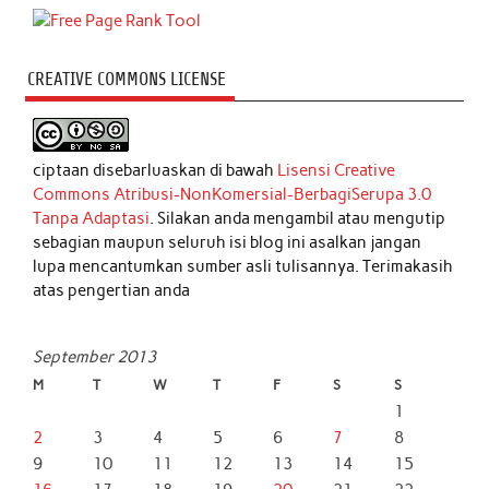
CREATIVE COMMONS LICENSE
ciptaan disebarluaskan di bawah
Lisensi Creative
Commons Atribusi-NonKomersial-BerbagiSerupa 3.0
Tanpa Adaptasi
. Silakan anda mengambil atau mengutip
sebagian maupun seluruh isi blog ini asalkan jangan
lupa mencantumkan sumber asli tulisannya. Terimakasih
atas pengertian anda
September 2013
M
T
W
T
F
S
S
1
2
3
4
5
6
7
8
9
10
11
12
13
14
15