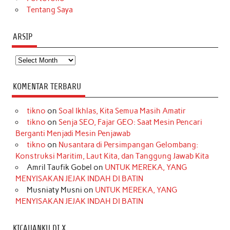
Tentang Saya
ARSIP
Arsip
KOMENTAR TERBARU
tikno
on
Soal Ikhlas, Kita Semua Masih Amatir
tikno
on
Senja SEO, Fajar GEO: Saat Mesin Pencari
Berganti Menjadi Mesin Penjawab
tikno
on
Nusantara di Persimpangan Gelombang:
Konstruksi Maritim, Laut Kita, dan Tanggung Jawab Kita
Amril Taufik Gobel
on
UNTUK MEREKA, YANG
MENYISAKAN JEJAK INDAH DI BATIN
Musniaty Musni
on
UNTUK MEREKA, YANG
MENYISAKAN JEJAK INDAH DI BATIN
KICAUANKU DI X