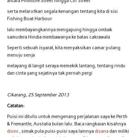
antara Philmore Street hingga Clif Street
serta melarutkan segala kenangan tentang kita di sisi
Fishing Boat Harbour
lalu membayangkannya mengapung hingga ombak
samudera Hindia membawanya ke batas cakrawala
Seperti sebuah isyarat, kita menyaksikan camar pulang
menuju senja
melayang di langit seraya memekik lantang, tentang rindu
dan cinta yang sejatinya tak pernah pergi
Cikarang, 25 September 2013
Catatan:
Puisi ini ditulis untuk mengenang perjalanan saya ke Perth
& Fremantle, Austalia bulan lalu. Baca rangkaian kisahnya
disini
, simak pula puisi-puisi saya lainnya
disana
dan miliki