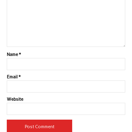
k
p
n
Name
*
Email
*
Website