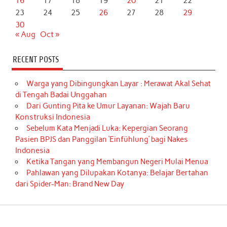
16
17
18
19
20
21
22
23
24
25
26
27
28
29
30
« Aug
Oct »
RECENT POSTS
Warga yang Dibingungkan Layar : Merawat Akal Sehat
di Tengah Badai Unggahan
Dari Gunting Pita ke Umur Layanan: Wajah Baru
Konstruksi Indonesia
Sebelum Kata Menjadi Luka: Kepergian Seorang
Pasien BPJS dan Panggilan ‘Einfühlung’ bagi Nakes
Indonesia
Ketika Tangan yang Membangun Negeri Mulai Menua
Pahlawan yang Dilupakan Kotanya: Belajar Bertahan
dari Spider-Man: Brand New Day