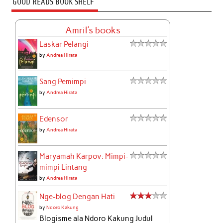
GOOD READS BOOK SHELF
Amril's books
Laskar Pelangi
by
Andrea Hirata
Sang Pemimpi
by
Andrea Hirata
Edensor
by
Andrea Hirata
Maryamah Karpov: Mimpi-
mimpi Lintang
by
Andrea Hirata
Nge-blog Dengan Hati
by
Ndoro Kakung
Blogisme ala Ndoro Kakung Judul