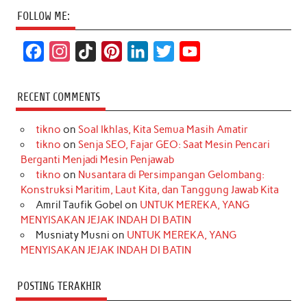
FOLLOW ME:
F
I
T
P
L
T
Y
a
n
i
i
i
w
o
c
s
k
n
n
i
u
RECENT COMMENTS
e
t
T
t
k
t
T
tikno
on
Soal Ikhlas, Kita Semua Masih Amatir
b
a
o
e
e
t
u
tikno
on
Senja SEO, Fajar GEO: Saat Mesin Pencari
o
g
k
r
d
e
b
Berganti Menjadi Mesin Penjawab
o
r
e
I
r
e
tikno
on
Nusantara di Persimpangan Gelombang:
Konstruksi Maritim, Laut Kita, dan Tanggung Jawab Kita
k
a
s
n
Amril Taufik Gobel
on
UNTUK MEREKA, YANG
m
t
MENYISAKAN JEJAK INDAH DI BATIN
Musniaty Musni
on
UNTUK MEREKA, YANG
MENYISAKAN JEJAK INDAH DI BATIN
POSTING TERAKHIR