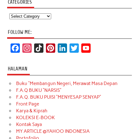
CATEGORIES
Categories
FOLLOW ME:
F
I
T
P
L
T
Y
a
n
i
i
i
w
o
c
s
k
n
n
i
u
HALAMAN
e
t
T
t
k
t
T
Buku “Membangun Negeri, Merawat Masa Depan
b
a
o
e
e
t
u
F.A.Q BUKU “NARSIS”
o
g
k
r
d
e
b
F.A.Q. BUKU PUISI “MENYESAP SENYAP”
o
r
e
I
r
e
Front Page
Karya & Kiprah
k
a
s
n
KOLEKSI E-BOOK
m
t
Kontak Saya
MY ARTICLE @YAHOO INDONESIA
Portofolio