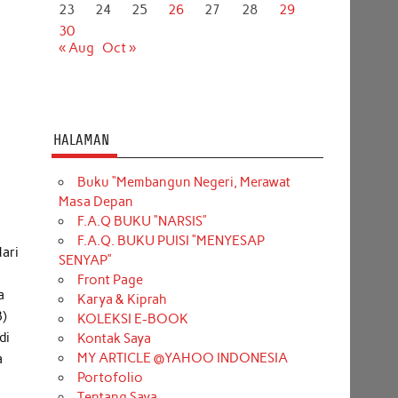
23
24
25
26
27
28
29
30
« Aug
Oct »
HALAMAN
Buku “Membangun Negeri, Merawat
Masa Depan
F.A.Q BUKU “NARSIS”
F.A.Q. BUKU PUISI “MENYESAP
Hari
SENYAP”
Front Page
a
Karya & Kiprah
)
KOLEKSI E-BOOK
di
Kontak Saya
MY ARTICLE @YAHOO INDONESIA
a
Portofolio
Tentang Saya