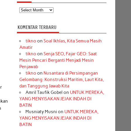
Arsip
KOMENTAR TERBARU
tikno
on
Soal Ikhlas, Kita Semua Masih
Amatir
tikno
on
Senja SEO, Fajar GEO: Saat
Mesin Pencari Berganti Menjadi Mesin
Penjawab
tikno
on
Nusantara di Persimpangan
Gelombang: Konstruksi Maritim, Laut Kita,
dan Tanggung Jawab Kita
r
Amril Taufik Gobel
on
UNTUK MEREKA,
YANG MENYISAKAN JEJAK INDAH DI
ikan
BATIN
n
Musniaty Musni
on
UNTUK MEREKA,
YANG MENYISAKAN JEJAK INDAH DI
BATIN