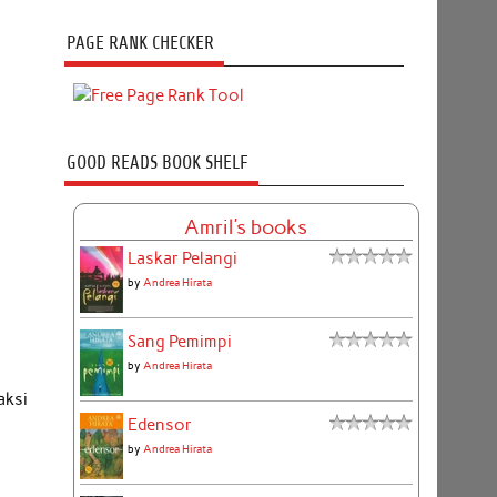
PAGE RANK CHECKER
GOOD READS BOOK SHELF
Amril's books
Laskar Pelangi
by
Andrea Hirata
Sang Pemimpi
by
Andrea Hirata
aksi
Edensor
by
Andrea Hirata