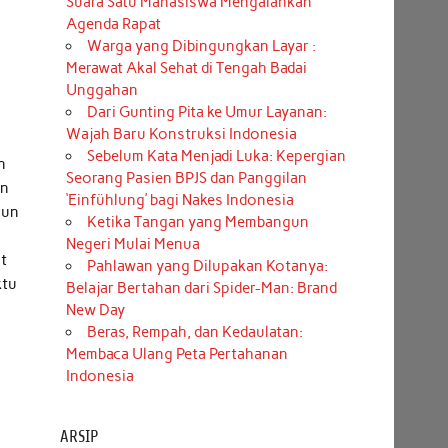
Suara Satu Mahasiswa Mengalahkan
Agenda Rapat
Warga yang Dibingungkan Layar :
Merawat Akal Sehat di Tengah Badai
Unggahan
Dari Gunting Pita ke Umur Layanan:
Wajah Baru Konstruksi Indonesia
Sebelum Kata Menjadi Luka: Kepergian
n
Seorang Pasien BPJS dan Panggilan
an
‘Einfühlung’ bagi Nakes Indonesia
gun
Ketika Tangan yang Membangun
Negeri Mulai Menua
ut
Pahlawan yang Dilupakan Kotanya:
ktu
Belajar Bertahan dari Spider-Man: Brand
New Day
Beras, Rempah, dan Kedaulatan:
Membaca Ulang Peta Pertahanan
Indonesia
ARSIP