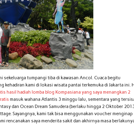
ami sekeluarga tumpangi tiba di kawasan Ancol. Cuaca begitu
kehadiran kami di lokasi wisata pantai terkemuka di Jakarta ini. 
gratis hasil hadiah lomba blog Kompasiana yang saya menangkan 2
ratis
masuk wahana Atlantis 3 minggu lalu, sementara yang tersis
antasy dan Ocean Dream Samudera (berlaku hingga 2 Oktober 2013
ttage. Sayangnya, kami tak bisa menggunakan voucher menginap 
ami rencanakan saya menderita sakit dan akhirnya masa berlakuny