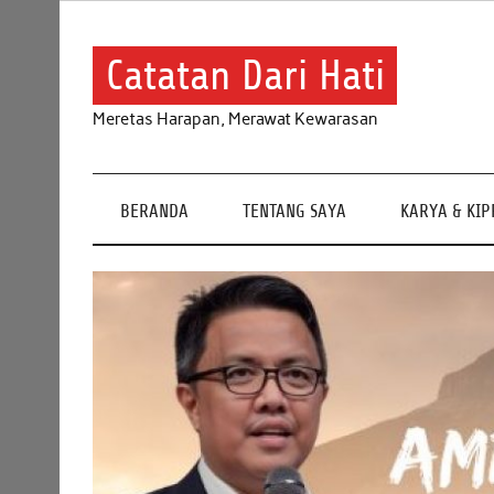
Skip
to
content
Catatan Dari Hati
Meretas Harapan, Merawat Kewarasan
BERANDA
TENTANG SAYA
KARYA & KI