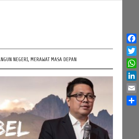
Face
NGUN NEGERI, MERAWAT MASA DEPAN
Twitt
What
Linke
Email
Share