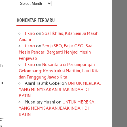
Arsip
KOMENTAR TERBARU
tikno
on
Soal Ikhlas, Kita Semua Masih
Amatir
tikno
on
Senja SEO, Fajar GEO: Saat
Mesin Pencari Berganti Menjadi Mesin
Penjawab
tikno
on
Nusantara di Persimpangan
ah
Gelombang: Konstruksi Maritim, Laut Kita,
dan Tanggung Jawab Kita
an
Amril Taufik Gobel
on
UNTUK MEREKA,
YANG MENYISAKAN JEJAK INDAH DI
BATIN
Musniaty Musni
on
UNTUK MEREKA,
YANG MENYISAKAN JEJAK INDAH DI
BATIN
0”
si