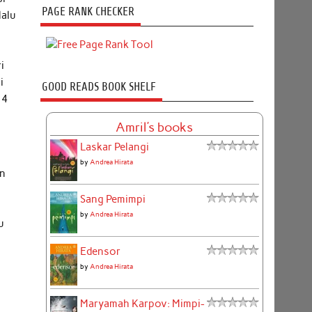
PAGE RANK CHECKER
lalu
i
i
GOOD READS BOOK SHELF
 4
Amril's books
Laskar Pelangi
by
Andrea Hirata
an
Sang Pemimpi
by
Andrea Hirata
u
Edensor
h
by
Andrea Hirata
Maryamah Karpov: Mimpi-