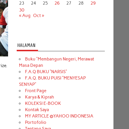
23
24
25
26
27
28
29
30
« Aug
Oct »
HALAMAN
Buku “Membangun Negeri, Merawat
Masa Depan
ize.
F.A.Q BUKU “NARSIS”
F.A.Q. BUKU PUISI “MENYESAP
SENYAP”
Front Page
Karya & Kiprah
KOLEKSI E-BOOK
Kontak Saya
MY ARTICLE @YAHOO INDONESIA
Portofolio
Tentang Saya