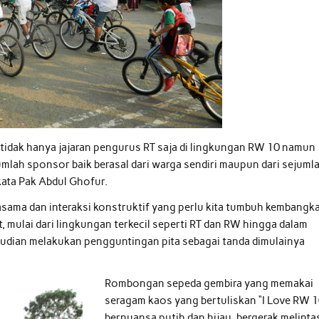
 tidak hanya jajaran pengurus RT saja di lingkungan RW 10 namun
umlah sponsor baik berasal dari warga sendiri maupun dari sejuml
ata Pak Abdul Ghofur.
rjasama dan interaksi konstruktif yang perlu kita tumbuh kembangk
 mulai dari lingkungan terkecil seperti RT dan RW hingga dalam
emudian melakukan pengguntingan pita sebagai tanda dimulainya
Rombongan sepeda gembira yang memakai
seragam kaos yang bertuliskan “I Love RW 1
bernuansa putih dan hijau, bergerak melinta