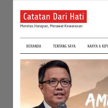
Skip
to
content
Catatan Dari Hati
Meretas Harapan, Merawat Kewarasan
BERANDA
TENTANG SAYA
KARYA & KI