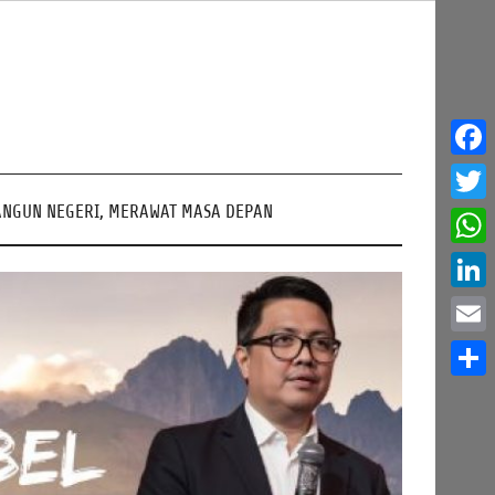
Face
NGUN NEGERI, MERAWAT MASA DEPAN
Twitt
What
Linke
Email
Share