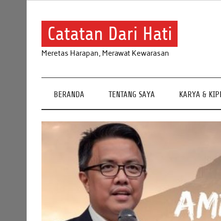
Skip
to
content
Catatan Dari Hati
Meretas Harapan, Merawat Kewarasan
BERANDA
TENTANG SAYA
KARYA & KI