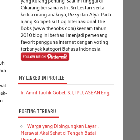
yang kurang penting. Saat ini tinggal di
Cikarang bersama istri, Sri Lestari serta
kedua orang anaknya, Rizky dan Alya. Pada
ajang Kompetisi Blog Internasional The
Bobs (www.thebobs.com) keenam tahun
2010 blog ini berhasil menjadi pemenang
favorit pengguna internet dengan voting
terbanyak kategori Bahasa Indonesia.
auh
ara
MY LINKED IN PROFILE
wat
Ir. Amril Taufik Gobel, S.T, IPU, ASEAN Eng.
nak-
an
POSTING TERBARU
Warga yang Dibingungkan Layar :
Merawat Akal Sehat di Tengah Badai