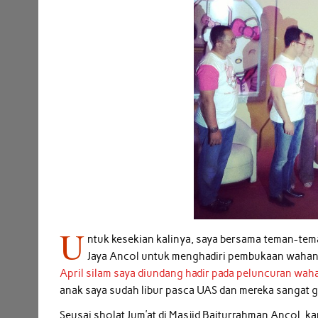
U
ntuk kesekian kalinya, saya bersama teman-te
Jaya Ancol untuk menghadiri pembukaan wahana 
April silam saya diundang hadir pada peluncuran wah
anak saya sudah libur pasca UAS dan mereka sangat ge
Seusai sholat Jum’at di Masjid Baiturrahman Ancol, k