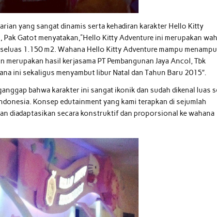
rian yang sangat dinamis serta kehadiran karakter Hello Kitty
 Pak Gatot menyatakan,”Hello Kitty Adventure ini merupakan wa
an seluas 1.150 m2. Wahana Hello Kitty Adventure mampu menamp
an merupakan hasil kerjasama PT Pembangunan Jaya Ancol, Tbk
a ini sekaligus menyambut libur Natal dan Tahun Baru 2015″.
anggap bahwa karakter ini sangat ikonik dan sudah dikenal luas s
ndonesia. Konsep edutainment yang kami terapkan di sejumlah
 dan diadaptasikan secara konstruktif dan proporsional ke wahana