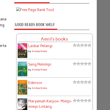
hana
GOOD READS BOOK SHELF
ung
Amril's books
erta
Laskar Pelangi
by
Andrea Hirata
Sang Pemimpi
by
Andrea Hirata
Edensor
by
Andrea Hirata
Maryamah Karpov: Mimpi-
mimpi Lintang