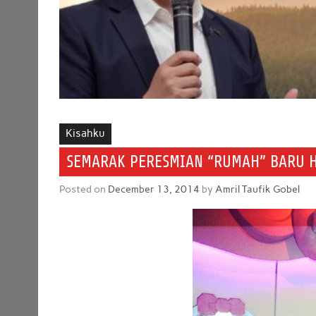
Kisahku
SEMARAK PERESMIAN “RUMAH” BARU H
Posted on
December 13, 2014
by
Amril Taufik Gobel