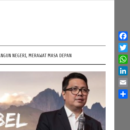
Face
NGUN NEGERI, MERAWAT MASA DEPAN
Twitt
What
Linke
Email
Share