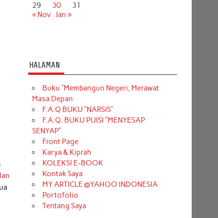
29
30
31
« Nov
Jan »
HALAMAN
Buku “Membangun Negeri, Merawat
Masa Depan
F.A.Q BUKU “NARSIS”
F.A.Q. BUKU PUISI “MENYESAP
SENYAP”
Front Page
Karya & Kiprah
KOLEKSI E-BOOK
n
Kontak Saya
lan
MY ARTICLE @YAHOO INDONESIA
dua
Portofolio
Tentang Saya
,