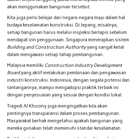
akan menggunakan bangunan tersebut.
Kita juga perlu belajar dari negara-negara maju dalam hal
budaya keselamatan konstruksi. Di Jepang, misalnya,
setiap bangunan harus melalui inspeksi berlapis sebelum
mendapat izin penggunaan. Singapura menerapkan sistem
Building and Construction Authority
yang sangat ketat
dalam mengawasi setiap tahap pembangunan.
Malaysia memiliki
Construction Industry Development
Board
yang aktif melakukan pembinaan dan pengawasan
industri konstruksi. Indonesia, dengan segala potensi dan
tantangannya, mampu mengadopsi praktik terbaik ini
dengan penyesuaian yang sesuai dengan kondisi lokal.
Tragedi Al Khoziny juga mengingatkan kita akan
pentingnya transparansi dalam proses pembangunan.
Masyarakat berhak mengetahui apakah bangunan yang
mereka gunakan telah memenuhi standar keselamatan.