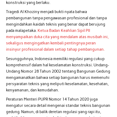
konstruksi yang berlaku.
Tragedi Al Khoziny menjadi bukti nyata bahwa
pembangunan tanpa pengawasan profesional dan tanpa
mengindahkan kaidah teknis yang benar dapat berujung
pada malapetaka.
Ketua Badan Keahlian Sipil PII
menyampaikan duka cita yang mendalam atas musibah ini,
sekaligus mengingatkan kembali pentingnya peran
insinyur profesional dalam setiap tahap pembangunan.
Sesungguhnya, Indonesia memiliki regulasi yang cukup
komprehensif dalam hal keselamatan konstruksi. Undang-
Undang Nomor 28 Tahun 2002 tentang Bangunan Gedung
mengamanatkan bahwa setiap bangunan harus memenuhi
persyaratan teknis yang meliputi keselamatan, kesehatan,
kenyamanan, dan kemudahan.
Peraturan Menteri PUPR Nomor 14 Tahun 2020 juga
mengatur secara detail mengenai standar teknis bangunan
gedung. Namun, di balik deretan regulasi yang rapi itu,