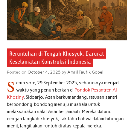
Reruntuhan di Tengah Khusyuk: Darurat
Keselamatan Konstruksi Indonesia
Posted on
October 4, 2025
by
Amril Taufik Gobel
S
enin sore, 29 September 2025, seharusnya menjadi
waktu yang penuh berkah di
Pondok Pesantren Al
Khoziny
, Sidoarjo. Azan berkumandang, ratusan santri
berbondong-bondong menuju mushala untuk
melaksanakan salat Asar berjamaah. Mereka datang
dengan langkah khusyuk, tak tahu bahwa dalam hitungan
menit, langit akan runtuh di atas kepala mereka.