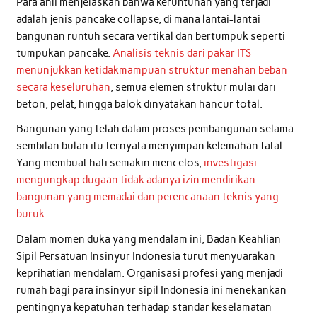
Para ahli menjelaskan bahwa keruntuhan yang terjadi
adalah jenis pancake collapse, di mana lantai-lantai
bangunan runtuh secara vertikal dan bertumpuk seperti
tumpukan pancake.
Analisis teknis dari pakar ITS
menunjukkan ketidakmampuan struktur menahan beban
secara keseluruhan
, semua elemen struktur mulai dari
beton, pelat, hingga balok dinyatakan hancur total.
Bangunan yang telah dalam proses pembangunan selama
sembilan bulan itu ternyata menyimpan kelemahan fatal.
Yang membuat hati semakin mencelos,
investigasi
mengungkap dugaan tidak adanya izin mendirikan
bangunan yang memadai dan perencanaan teknis yang
buruk
.
Dalam momen duka yang mendalam ini, Badan Keahlian
Sipil Persatuan Insinyur Indonesia turut menyuarakan
keprihatian mendalam. Organisasi profesi yang menjadi
rumah bagi para insinyur sipil Indonesia ini menekankan
pentingnya kepatuhan terhadap standar keselamatan