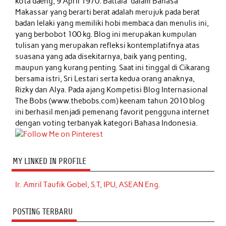
kota daeng, 9 April 1970. Battala' dalam Bahasa
Makassar yang berarti berat adalah merujuk pada berat
badan lelaki yang memiliki hobi membaca dan menulis ini,
yang berbobot 100 kg. Blog ini merupakan kumpulan
tulisan yang merupakan refleksi kontemplatifnya atas
suasana yang ada disekitarnya, baik yang penting,
maupun yang kurang penting. Saat ini tinggal di Cikarang
bersama istri, Sri Lestari serta kedua orang anaknya,
Rizky dan Alya. Pada ajang Kompetisi Blog Internasional
The Bobs (www.thebobs.com) keenam tahun 2010 blog
ini berhasil menjadi pemenang favorit pengguna internet
dengan voting terbanyak kategori Bahasa Indonesia.
MY LINKED IN PROFILE
Ir. Amril Taufik Gobel, S.T, IPU, ASEAN Eng.
POSTING TERBARU