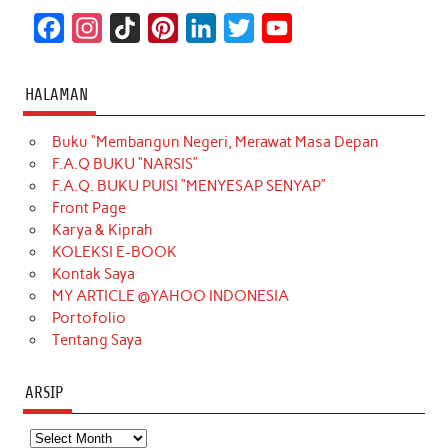
F
I
T
P
L
T
Y
a
n
i
i
i
w
o
c
s
k
n
n
i
u
HALAMAN
e
t
T
t
k
t
T
Buku “Membangun Negeri, Merawat Masa Depan
b
a
o
e
e
t
u
F.A.Q BUKU “NARSIS”
o
g
k
r
d
e
b
F.A.Q. BUKU PUISI “MENYESAP SENYAP”
o
r
e
I
r
e
Front Page
Karya & Kiprah
k
a
s
n
KOLEKSI E-BOOK
m
t
Kontak Saya
MY ARTICLE @YAHOO INDONESIA
Portofolio
Tentang Saya
ARSIP
Arsip