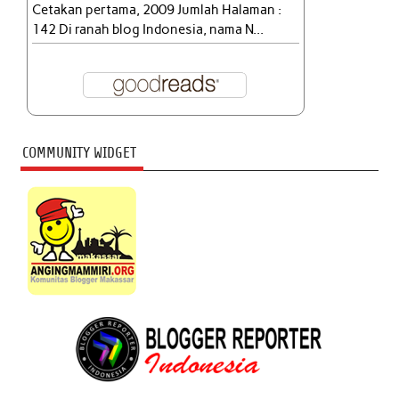
Cetakan pertama, 2009 Jumlah Halaman :
142 Di ranah blog Indonesia, nama N...
COMMUNITY WIDGET