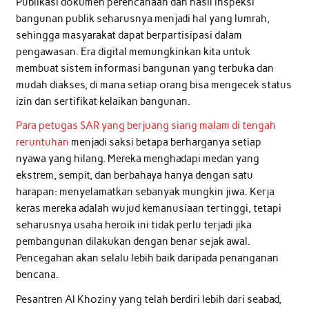
Publikasi dokumen perencanaan dan hasil inspeksi
bangunan publik seharusnya menjadi hal yang lumrah,
sehingga masyarakat dapat berpartisipasi dalam
pengawasan. Era digital memungkinkan kita untuk
membuat sistem informasi bangunan yang terbuka dan
mudah diakses, di mana setiap orang bisa mengecek status
izin dan sertifikat kelaikan bangunan.
Para petugas SAR yang berjuang siang malam di tengah
reruntuhan
menjadi saksi betapa berharganya setiap
nyawa yang hilang. Mereka menghadapi medan yang
ekstrem, sempit, dan berbahaya hanya dengan satu
harapan: menyelamatkan sebanyak mungkin jiwa. Kerja
keras mereka adalah wujud kemanusiaan tertinggi, tetapi
seharusnya usaha heroik ini tidak perlu terjadi jika
pembangunan dilakukan dengan benar sejak awal.
Pencegahan akan selalu lebih baik daripada penanganan
bencana.
Pesantren Al Khoziny yang telah berdiri lebih dari seabad,