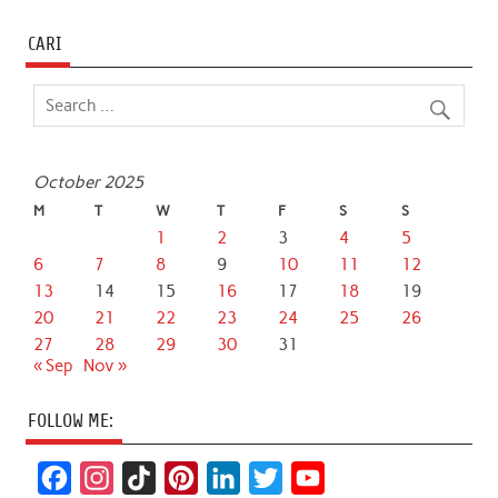
CARI
October 2025
M
T
W
T
F
S
S
1
2
3
4
5
6
7
8
9
10
11
12
13
14
15
16
17
18
19
20
21
22
23
24
25
26
27
28
29
30
31
« Sep
Nov »
FOLLOW ME:
F
I
T
P
L
T
Y