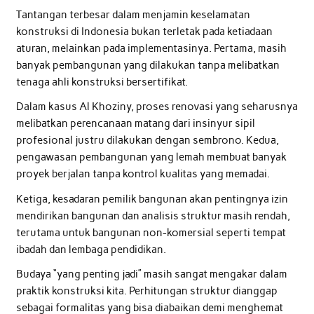
Tantangan terbesar dalam menjamin keselamatan
konstruksi di Indonesia bukan terletak pada ketiadaan
aturan, melainkan pada implementasinya. Pertama, masih
banyak pembangunan yang dilakukan tanpa melibatkan
tenaga ahli konstruksi bersertifikat.
Dalam kasus Al Khoziny, proses renovasi yang seharusnya
melibatkan perencanaan matang dari insinyur sipil
profesional justru dilakukan dengan sembrono. Kedua,
pengawasan pembangunan yang lemah membuat banyak
proyek berjalan tanpa kontrol kualitas yang memadai.
Ketiga, kesadaran pemilik bangunan akan pentingnya izin
mendirikan bangunan dan analisis struktur masih rendah,
terutama untuk bangunan non-komersial seperti tempat
ibadah dan lembaga pendidikan.
Budaya “yang penting jadi” masih sangat mengakar dalam
praktik konstruksi kita. Perhitungan struktur dianggap
sebagai formalitas yang bisa diabaikan demi menghemat