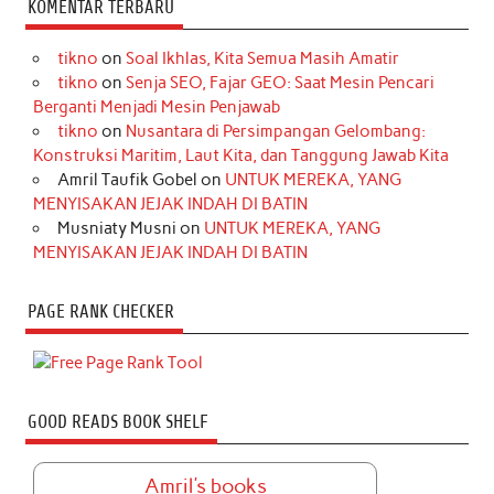
KOMENTAR TERBARU
tikno
on
Soal Ikhlas, Kita Semua Masih Amatir
tikno
on
Senja SEO, Fajar GEO: Saat Mesin Pencari
Berganti Menjadi Mesin Penjawab
tikno
on
Nusantara di Persimpangan Gelombang:
Konstruksi Maritim, Laut Kita, dan Tanggung Jawab Kita
Amril Taufik Gobel
on
UNTUK MEREKA, YANG
MENYISAKAN JEJAK INDAH DI BATIN
Musniaty Musni
on
UNTUK MEREKA, YANG
MENYISAKAN JEJAK INDAH DI BATIN
PAGE RANK CHECKER
GOOD READS BOOK SHELF
Amril's books