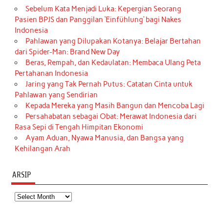
Sebelum Kata Menjadi Luka: Kepergian Seorang
Pasien BPJS dan Panggilan ‘Einfühlung’ bagi Nakes
Indonesia
Pahlawan yang Dilupakan Kotanya: Belajar Bertahan
dari Spider-Man: Brand New Day
Beras, Rempah, dan Kedaulatan: Membaca Ulang Peta
Pertahanan Indonesia
Jaring yang Tak Pernah Putus: Catatan Cinta untuk
Pahlawan yang Sendirian
Kepada Mereka yang Masih Bangun dan Mencoba Lagi
Persahabatan sebagai Obat: Merawat Indonesia dari
Rasa Sepi di Tengah Himpitan Ekonomi
Ayam Aduan, Nyawa Manusia, dan Bangsa yang
Kehilangan Arah
ARSIP
Arsip