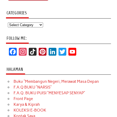
CATEGORIES
Categories
FOLLOW ME:
F
I
T
P
L
T
Y
a
n
i
i
i
w
o
c
s
k
n
n
i
u
HALAMAN
e
t
T
t
k
t
T
Buku “Membangun Negeri, Merawat Masa Depan
b
a
o
e
e
t
u
F.A.Q BUKU “NARSIS”
o
g
k
r
d
e
b
F.A.Q. BUKU PUISI “MENYESAP SENYAP”
o
r
e
I
r
e
Front Page
Karya & Kiprah
k
a
s
n
KOLEKSI E-BOOK
m
t
Kontak Saya