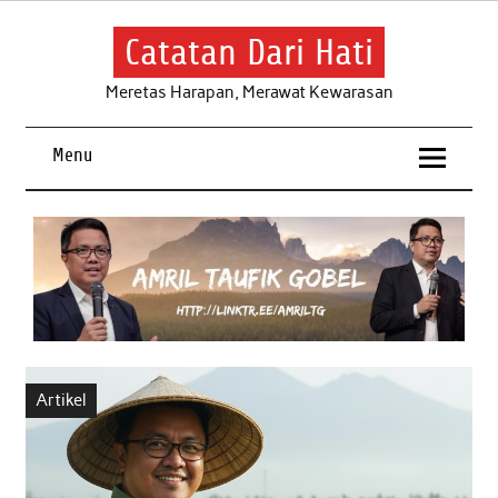
Skip
to
content
Catatan Dari Hati
Meretas Harapan, Merawat Kewarasan
Menu
Artikel