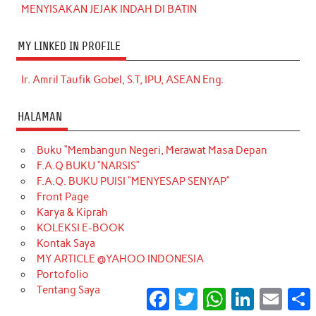
MENYISAKAN JEJAK INDAH DI BATIN
MY LINKED IN PROFILE
Ir. Amril Taufik Gobel, S.T, IPU, ASEAN Eng.
HALAMAN
Buku “Membangun Negeri, Merawat Masa Depan
F.A.Q BUKU “NARSIS”
F.A.Q. BUKU PUISI “MENYESAP SENYAP”
Front Page
Karya & Kiprah
KOLEKSI E-BOOK
Kontak Saya
MY ARTICLE @YAHOO INDONESIA
Portofolio
Tentang Saya
Facebook
Twitter
WhatsApp
LinkedIn
Email
S