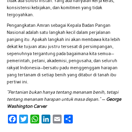
tidak ada solusi instan. Yang ada hanyalah kerja keras,
konsistensi kebijakan, dan komitmen yang tidak
tergoyahkan.
Pengangkatan Amran sebagai Kepala Badan Pangan
Nasional adalah satu langkah kecil dalam perjalanan
panjang itu. Apakah langkah ini akan membawa kita lebih
dekat ke tujuan atau justru tersesat di persimpangan,
sepenuhnya tergantung pada bagaimana kita semua—
pemerintah, petani, akademisi, pengusaha, dan seluruh
rakyat Indonesia—bersatu padu menggenggam harapan
yang tertanam di setiap benih yang ditabur di tanah ibu
pertiwi ini.
“Pertanian bukan hanya tentang menanam benih, tetapi
tentang menanam harapan untuk masa depan.” —
George
Washington Carver
F
T
W
L
E
S
a
w
h
i
m
h