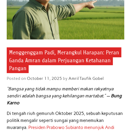
Menggenggam Padi, Merangkul Harapan: Peran
Ganda Amran dalam Perjuangan Ketahanan
Pangan
Posted on
October 11, 2025
by
Amril Taufik Gobel
“Bangsa yang tidak mampu memberi makan rakyatnya
sendiri adalah bangsa yang kehilangan martabat.” —
Bung
Karno
Di tengah riuh gemuruh Oktober 2025, sebuah keputusan
politik mengalir seperti sungai yang menemukan
muaranya.
Presiden Prabowo Subianto menunjuk Andi