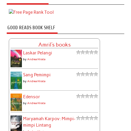
GOOD READS BOOK SHELF
Amril's books
Laskar Pelangi
by
Andrea Hirata
Sang Pemimpi
by
Andrea Hirata
Edensor
by
Andrea Hirata
Maryamah Karpov: Mimpi-
mimpi Lintang