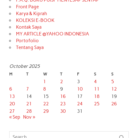
F.A.Q. BUKU PUISI “MENYESAP SENYAP”
Front Page
Karya & Kiprah
KOLEKSI E-BOOK
Kontak Saya
MY ARTICLE @YAHOO INDONESIA
Portofolio
Tentang Saya
October 2025
M
T
W
T
F
S
S
1
2
3
4
5
6
7
8
9
10
11
12
13
14
15
16
17
18
19
20
21
22
23
24
25
26
27
28
29
30
31
« Sep
Nov »