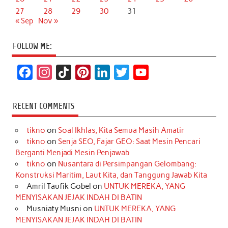
27
28
29
30
31
« Sep
Nov »
FOLLOW ME:
F
I
T
P
L
T
Y
a
n
i
i
i
w
o
c
s
k
n
n
i
u
RECENT COMMENTS
e
t
T
t
k
t
T
tikno
on
Soal Ikhlas, Kita Semua Masih Amatir
b
a
o
e
e
t
u
tikno
on
Senja SEO, Fajar GEO: Saat Mesin Pencari
o
g
k
r
d
e
b
Berganti Menjadi Mesin Penjawab
o
r
e
I
r
e
tikno
on
Nusantara di Persimpangan Gelombang:
Konstruksi Maritim, Laut Kita, dan Tanggung Jawab Kita
k
a
s
n
Amril Taufik Gobel
on
UNTUK MEREKA, YANG
m
t
MENYISAKAN JEJAK INDAH DI BATIN
Musniaty Musni
on
UNTUK MEREKA, YANG
MENYISAKAN JEJAK INDAH DI BATIN