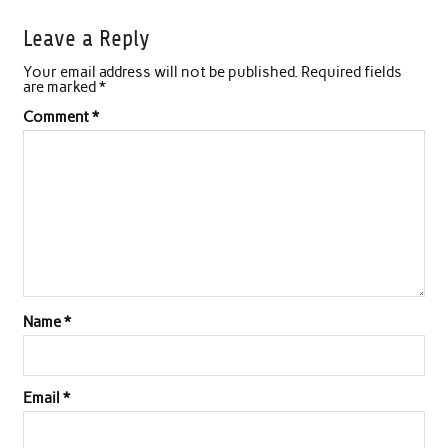
c
i
a
n
a
a
Leave a Reply
e
t
t
k
i
r
Your email address will not be published.
Required fields
b
t
s
e
l
e
are marked
*
o
e
A
d
Comment
*
o
r
p
I
k
p
n
Name
*
Email
*