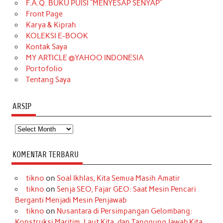
F.A.Q. BUKU PUISI “MENYESAP SENYAP”
o
r
e
I
r
e
Front Page
Karya & Kiprah
k
a
s
n
KOLEKSI E-BOOK
m
t
Kontak Saya
MY ARTICLE @YAHOO INDONESIA
Portofolio
Tentang Saya
ARSIP
Arsip
KOMENTAR TERBARU
tikno
on
Soal Ikhlas, Kita Semua Masih Amatir
tikno
on
Senja SEO, Fajar GEO: Saat Mesin Pencari
Berganti Menjadi Mesin Penjawab
tikno
on
Nusantara di Persimpangan Gelombang:
Konstruksi Maritim, Laut Kita, dan Tanggung Jawab Kita