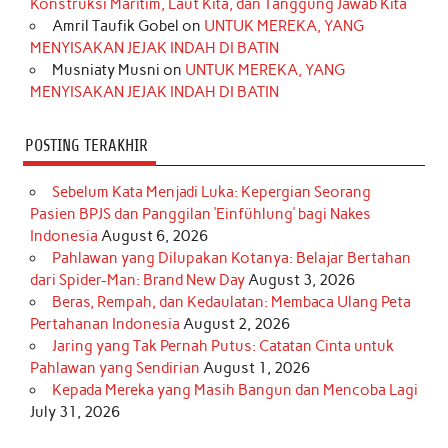
Konstruksi Maritim, Laut Kita, dan Tanggung Jawab Kita
k
a
s
n
Amril Taufik Gobel
on
UNTUK MEREKA, YANG
m
t
MENYISAKAN JEJAK INDAH DI BATIN
Musniaty Musni
on
UNTUK MEREKA, YANG
MENYISAKAN JEJAK INDAH DI BATIN
POSTING TERAKHIR
Sebelum Kata Menjadi Luka: Kepergian Seorang
Pasien BPJS dan Panggilan ‘Einfühlung’ bagi Nakes
Indonesia
August 6, 2026
Pahlawan yang Dilupakan Kotanya: Belajar Bertahan
dari Spider-Man: Brand New Day
August 3, 2026
Beras, Rempah, dan Kedaulatan: Membaca Ulang Peta
Pertahanan Indonesia
August 2, 2026
Jaring yang Tak Pernah Putus: Catatan Cinta untuk
Pahlawan yang Sendirian
August 1, 2026
Kepada Mereka yang Masih Bangun dan Mencoba Lagi
July 31, 2026