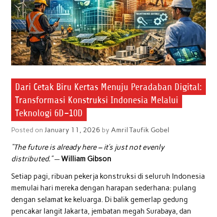
Dari Cetak Biru Kertas Menuju Peradaban Digital:
Transformasi Konstruksi Indonesia Melalui
Teknologi 6D–10D
Posted on
January 11, 2026
by
Amril Taufik Gobel
“The future is already here – it’s just not evenly
distributed.”
—
William Gibson
Setiap pagi, ribuan pekerja konstruksi di seluruh Indonesia
memulai hari mereka dengan harapan sederhana: pulang
dengan selamat ke keluarga. Di balik gemerlap gedung
pencakar langit Jakarta, jembatan megah Surabaya, dan