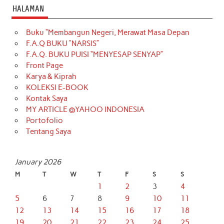
HALAMAN
Buku “Membangun Negeri, Merawat Masa Depan
F.A.Q BUKU “NARSIS”
F.A.Q. BUKU PUISI “MENYESAP SENYAP”
Front Page
Karya & Kiprah
KOLEKSI E-BOOK
Kontak Saya
MY ARTICLE @YAHOO INDONESIA
Portofolio
Tentang Saya
January 2026
M
T
W
T
F
S
S
1
2
3
4
5
6
7
8
9
10
11
12
13
14
15
16
17
18
19
20
21
22
23
24
25