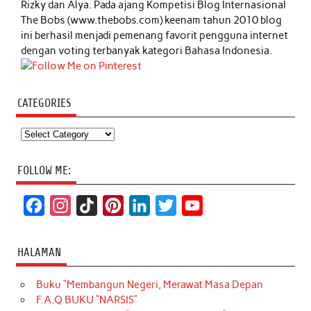
Rizky dan Alya. Pada ajang Kompetisi Blog Internasional
The Bobs (www.thebobs.com) keenam tahun 2010 blog
ini berhasil menjadi pemenang favorit pengguna internet
dengan voting terbanyak kategori Bahasa Indonesia.
CATEGORIES
Categories
FOLLOW ME:
F
I
T
P
L
T
Y
a
n
i
i
i
w
o
c
s
k
n
n
i
u
HALAMAN
e
t
T
t
k
t
T
Buku “Membangun Negeri, Merawat Masa Depan
b
a
o
e
e
t
u
F.A.Q BUKU “NARSIS”
o
g
k
r
d
e
b