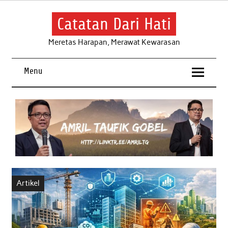
Skip
to
content
Catatan Dari Hati
Meretas Harapan, Merawat Kewarasan
Menu
Artikel