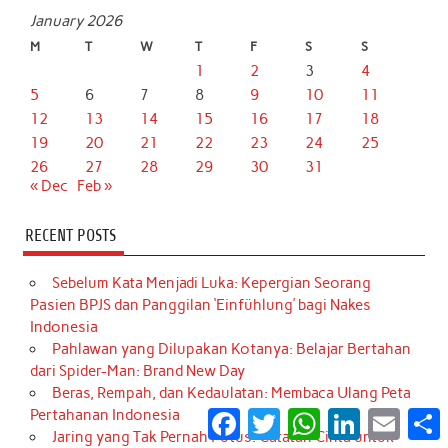
January 2026
M
T
W
T
F
S
S
1
2
3
4
5
6
7
8
9
10
11
12
13
14
15
16
17
18
19
20
21
22
23
24
25
26
27
28
29
30
31
« Dec
Feb »
RECENT POSTS
Sebelum Kata Menjadi Luka: Kepergian Seorang
Pasien BPJS dan Panggilan ‘Einfühlung’ bagi Nakes
Indonesia
Pahlawan yang Dilupakan Kotanya: Belajar Bertahan
dari Spider-Man: Brand New Day
Beras, Rempah, dan Kedaulatan: Membaca Ulang Peta
Pertahanan Indonesia
Facebook
Twitter
WhatsApp
LinkedIn
Email
S
Jaring yang Tak Pernah Putus: Catatan Cinta untuk