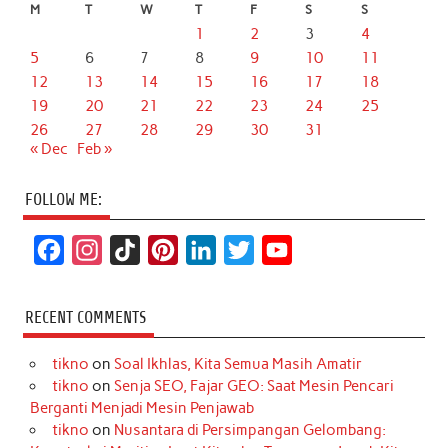
M
T
W
T
F
S
S
1
2
3
4
5
6
7
8
9
10
11
12
13
14
15
16
17
18
19
20
21
22
23
24
25
26
27
28
29
30
31
« Dec
Feb »
FOLLOW ME:
F
I
T
P
L
T
Y
a
n
i
i
i
w
o
c
s
k
n
n
i
u
RECENT COMMENTS
e
t
T
t
k
t
T
tikno
on
Soal Ikhlas, Kita Semua Masih Amatir
b
a
o
e
e
t
u
tikno
on
Senja SEO, Fajar GEO: Saat Mesin Pencari
o
g
k
r
d
e
b
Berganti Menjadi Mesin Penjawab
o
r
e
I
r
e
tikno
on
Nusantara di Persimpangan Gelombang: