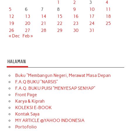
1
2
3
4
5
6
7
8
9
10
11
12
13
14
15
16
17
18
19
20
21
22
23
24
25
26
27
28
29
30
31
« Dec
Feb »
HALAMAN
Buku “Membangun Negeri, Merawat Masa Depan
F.A.Q BUKU “NARSIS”
F.A.Q. BUKU PUISI “MENYESAP SENYAP”
Front Page
Karya & Kiprah
KOLEKSI E-BOOK
Kontak Saya
MY ARTICLE @YAHOO INDONESIA
Portofolio