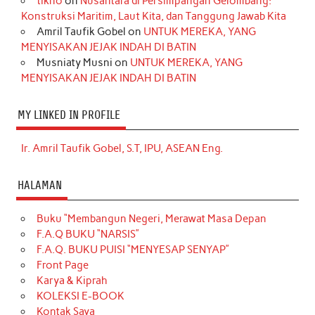
tikno
on
Nusantara di Persimpangan Gelombang:
Konstruksi Maritim, Laut Kita, dan Tanggung Jawab Kita
Amril Taufik Gobel
on
UNTUK MEREKA, YANG
MENYISAKAN JEJAK INDAH DI BATIN
Musniaty Musni
on
UNTUK MEREKA, YANG
MENYISAKAN JEJAK INDAH DI BATIN
MY LINKED IN PROFILE
Ir. Amril Taufik Gobel, S.T, IPU, ASEAN Eng.
HALAMAN
Buku “Membangun Negeri, Merawat Masa Depan
F.A.Q BUKU “NARSIS”
F.A.Q. BUKU PUISI “MENYESAP SENYAP”
Front Page
Karya & Kiprah
KOLEKSI E-BOOK
Kontak Saya