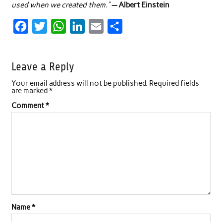
used when we created them.”
— Albert Einstein
F
T
W
L
E
S
a
w
h
i
m
h
c
i
a
n
a
a
Leave a Reply
e
t
t
k
i
r
Your email address will not be published.
Required fields
b
t
s
e
l
e
are marked
*
o
e
A
d
Comment
*
o
r
p
I
k
p
n
Name
*