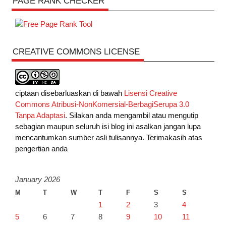
PAGE RANK CHECKER
CREATIVE COMMONS LICENSE
ciptaan disebarluaskan di bawah
Lisensi Creative
Commons Atribusi-NonKomersial-BerbagiSerupa 3.0
Tanpa Adaptasi
. Silakan anda mengambil atau mengutip
sebagian maupun seluruh isi blog ini asalkan jangan lupa
mencantumkan sumber asli tulisannya. Terimakasih atas
pengertian anda
January 2026
M
T
W
T
F
S
S
1
2
3
4
5
6
7
8
9
10
11