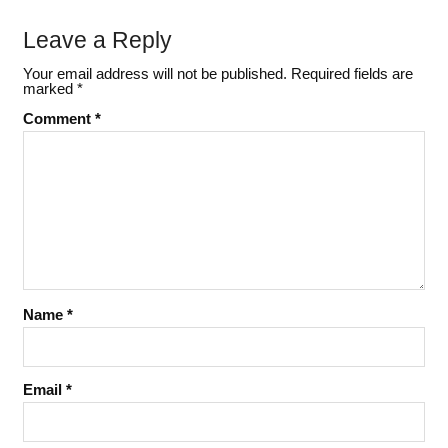
c
i
a
n
a
a
Leave a Reply
e
t
t
k
i
r
Your email address will not be published.
Required fields are
b
t
s
e
l
e
marked
*
o
e
A
d
Comment
*
o
r
p
I
k
p
n
Name
*
Email
*