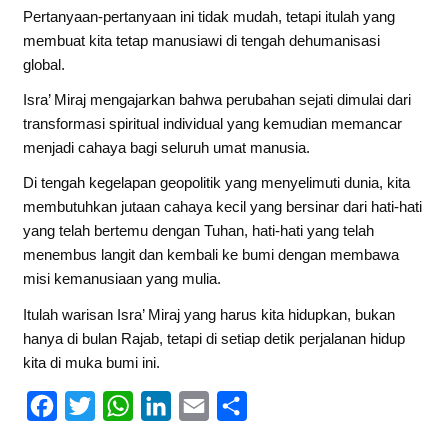
Pertanyaan-pertanyaan ini tidak mudah, tetapi itulah yang
membuat kita tetap manusiawi di tengah dehumanisasi
global.
Isra’ Miraj mengajarkan bahwa perubahan sejati dimulai dari
transformasi spiritual individual yang kemudian memancar
menjadi cahaya bagi seluruh umat manusia.
Di tengah kegelapan geopolitik yang menyelimuti dunia, kita
membutuhkan jutaan cahaya kecil yang bersinar dari hati-hati
yang telah bertemu dengan Tuhan, hati-hati yang telah
menembus langit dan kembali ke bumi dengan membawa
misi kemanusiaan yang mulia.
Itulah warisan Isra’ Miraj yang harus kita hidupkan, bukan
hanya di bulan Rajab, tetapi di setiap detik perjalanan hidup
kita di muka bumi ini.
F
T
W
L
E
S
a
w
h
i
m
h