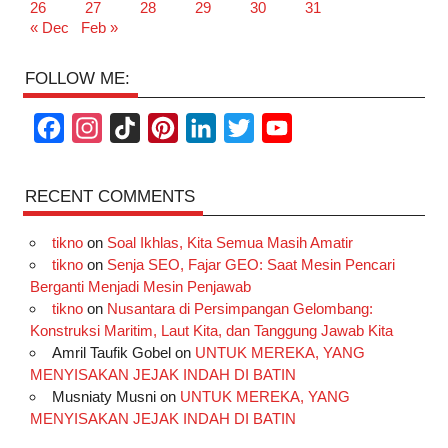
26
27
28
29
30
31
« Dec
Feb »
FOLLOW ME:
F
I
T
P
L
T
Y
a
n
i
i
i
w
o
c
s
k
n
n
i
u
RECENT COMMENTS
e
t
T
t
k
t
T
tikno
on
Soal Ikhlas, Kita Semua Masih Amatir
b
a
o
e
e
t
u
tikno
on
Senja SEO, Fajar GEO: Saat Mesin Pencari
o
g
k
r
d
e
b
Berganti Menjadi Mesin Penjawab
o
r
e
I
r
e
tikno
on
Nusantara di Persimpangan Gelombang:
Konstruksi Maritim, Laut Kita, dan Tanggung Jawab Kita
k
a
s
n
Amril Taufik Gobel
on
UNTUK MEREKA, YANG
m
t
MENYISAKAN JEJAK INDAH DI BATIN
Musniaty Musni
on
UNTUK MEREKA, YANG
MENYISAKAN JEJAK INDAH DI BATIN