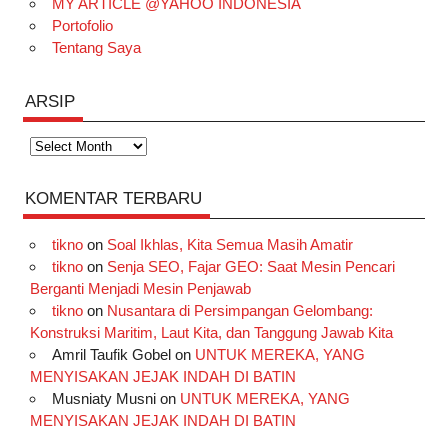
MY ARTICLE @YAHOO INDONESIA
Portofolio
Tentang Saya
ARSIP
Arsip
KOMENTAR TERBARU
tikno
on
Soal Ikhlas, Kita Semua Masih Amatir
tikno
on
Senja SEO, Fajar GEO: Saat Mesin Pencari
Berganti Menjadi Mesin Penjawab
tikno
on
Nusantara di Persimpangan Gelombang:
Konstruksi Maritim, Laut Kita, dan Tanggung Jawab Kita
Amril Taufik Gobel
on
UNTUK MEREKA, YANG
MENYISAKAN JEJAK INDAH DI BATIN
Musniaty Musni
on
UNTUK MEREKA, YANG
MENYISAKAN JEJAK INDAH DI BATIN