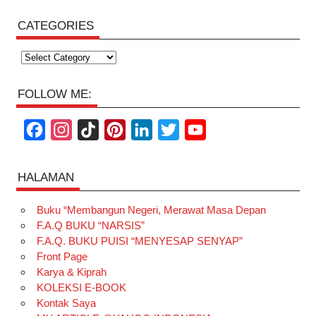
CATEGORIES
Categories
FOLLOW ME:
F
I
T
P
L
T
Y
a
n
i
i
i
w
o
c
s
k
n
n
i
u
HALAMAN
e
t
T
t
k
t
T
Buku “Membangun Negeri, Merawat Masa Depan
b
a
o
e
e
t
u
F.A.Q BUKU “NARSIS”
o
g
k
r
d
e
b
F.A.Q. BUKU PUISI “MENYESAP SENYAP”
o
r
e
I
r
e
Front Page
Karya & Kiprah
k
a
s
n
KOLEKSI E-BOOK
m
t
Kontak Saya