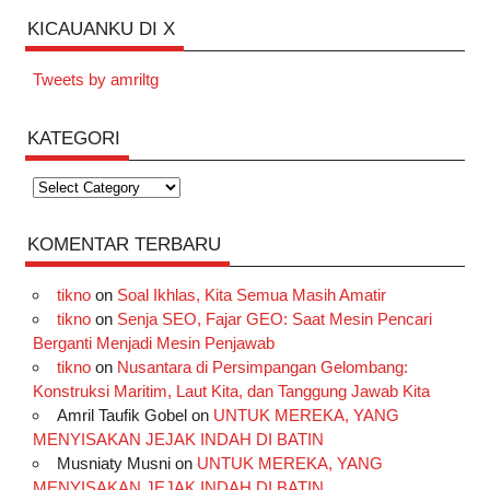
KICAUANKU DI X
Tweets by amriltg
KATEGORI
Kategori
KOMENTAR TERBARU
tikno
on
Soal Ikhlas, Kita Semua Masih Amatir
tikno
on
Senja SEO, Fajar GEO: Saat Mesin Pencari
Berganti Menjadi Mesin Penjawab
tikno
on
Nusantara di Persimpangan Gelombang:
Konstruksi Maritim, Laut Kita, dan Tanggung Jawab Kita
Amril Taufik Gobel
on
UNTUK MEREKA, YANG
MENYISAKAN JEJAK INDAH DI BATIN
Musniaty Musni
on
UNTUK MEREKA, YANG
MENYISAKAN JEJAK INDAH DI BATIN