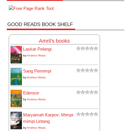
GOOD READS BOOK SHELF
Amril's books
Laskar Pelangi
by
Andrea Hirata
Sang Pemimpi
by
Andrea Hirata
Edensor
by
Andrea Hirata
Maryamah Karpov: Mimpi-
mimpi Lintang
by
Andrea Hirata