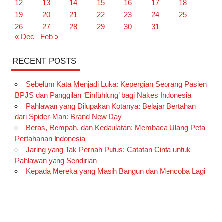
12
13
14
15
16
17
18
19
20
21
22
23
24
25
26
27
28
29
30
31
« Dec
Feb »
RECENT POSTS
Sebelum Kata Menjadi Luka: Kepergian Seorang Pasien
BPJS dan Panggilan ‘Einfühlung’ bagi Nakes Indonesia
Pahlawan yang Dilupakan Kotanya: Belajar Bertahan
dari Spider-Man: Brand New Day
Beras, Rempah, dan Kedaulatan: Membaca Ulang Peta
Pertahanan Indonesia
Jaring yang Tak Pernah Putus: Catatan Cinta untuk
Pahlawan yang Sendirian
Kepada Mereka yang Masih Bangun dan Mencoba Lagi