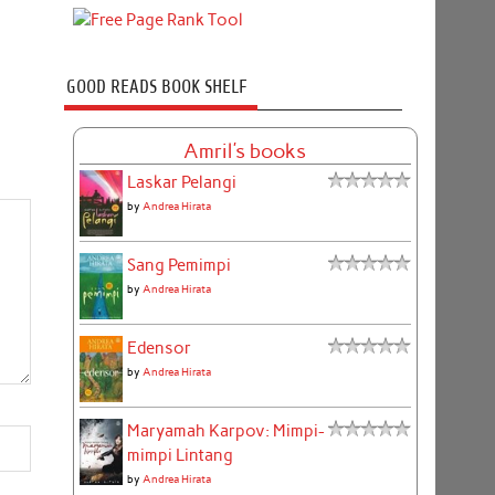
GOOD READS BOOK SHELF
Amril's books
Laskar Pelangi
by
Andrea Hirata
Sang Pemimpi
by
Andrea Hirata
Edensor
by
Andrea Hirata
Maryamah Karpov: Mimpi-
mimpi Lintang
by
Andrea Hirata