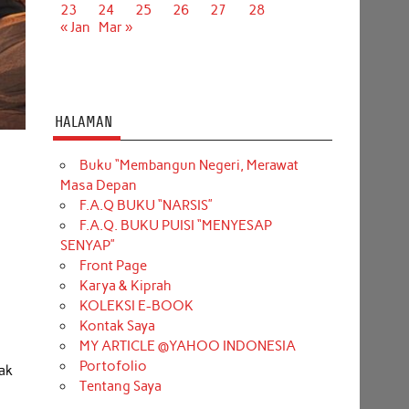
23
24
25
26
27
28
« Jan
Mar »
HALAMAN
Buku “Membangun Negeri, Merawat
Masa Depan
F.A.Q BUKU “NARSIS”
F.A.Q. BUKU PUISI “MENYESAP
SENYAP”
Front Page
Karya & Kiprah
KOLEKSI E-BOOK
Kontak Saya
MY ARTICLE @YAHOO INDONESIA
Portofolio
tak
Tentang Saya