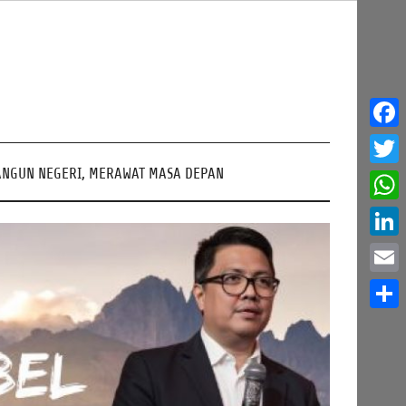
Face
NGUN NEGERI, MERAWAT MASA DEPAN
Twitt
What
Linke
Email
Share