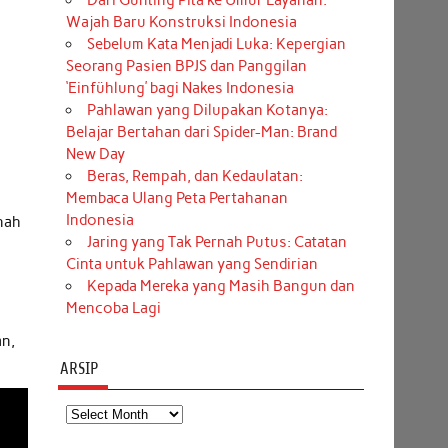
Dari Gunting Pita ke Umur Layanan:
Wajah Baru Konstruksi Indonesia
Sebelum Kata Menjadi Luka: Kepergian
Seorang Pasien BPJS dan Panggilan
‘Einfühlung’ bagi Nakes Indonesia
Pahlawan yang Dilupakan Kotanya:
Belajar Bertahan dari Spider-Man: Brand
New Day
Beras, Rempah, dan Kedaulatan:
Membaca Ulang Peta Pertahanan
Indonesia
rnah
Jaring yang Tak Pernah Putus: Catatan
Cinta untuk Pahlawan yang Sendirian
Kepada Mereka yang Masih Bangun dan
Mencoba Lagi
an,
ARSIP
Arsip