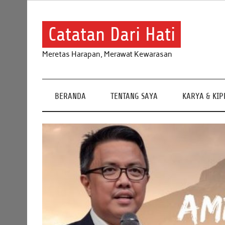
Skip
to
content
Catatan Dari Hati
Meretas Harapan, Merawat Kewarasan
BERANDA
TENTANG SAYA
KARYA & KI