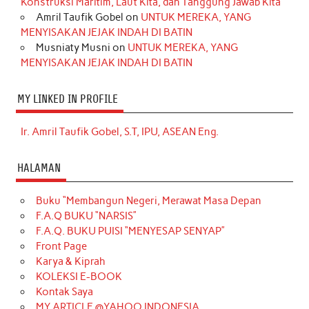
Konstruksi Maritim, Laut Kita, dan Tanggung Jawab Kita
Amril Taufik Gobel
on
UNTUK MEREKA, YANG
MENYISAKAN JEJAK INDAH DI BATIN
Musniaty Musni
on
UNTUK MEREKA, YANG
MENYISAKAN JEJAK INDAH DI BATIN
MY LINKED IN PROFILE
Ir. Amril Taufik Gobel, S.T, IPU, ASEAN Eng.
HALAMAN
Buku “Membangun Negeri, Merawat Masa Depan
F.A.Q BUKU “NARSIS”
F.A.Q. BUKU PUISI “MENYESAP SENYAP”
Front Page
Karya & Kiprah
KOLEKSI E-BOOK
Kontak Saya
MY ARTICLE @YAHOO INDONESIA