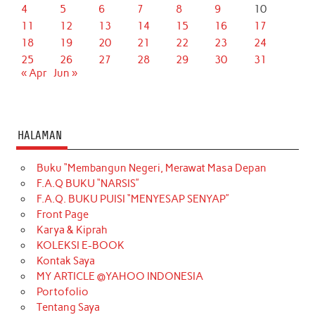
4
5
6
7
8
9
10
11
12
13
14
15
16
17
18
19
20
21
22
23
24
25
26
27
28
29
30
31
« Apr
Jun »
HALAMAN
Buku “Membangun Negeri, Merawat Masa Depan
F.A.Q BUKU “NARSIS”
F.A.Q. BUKU PUISI “MENYESAP SENYAP”
Front Page
Karya & Kiprah
KOLEKSI E-BOOK
Kontak Saya
MY ARTICLE @YAHOO INDONESIA
Portofolio
Tentang Saya