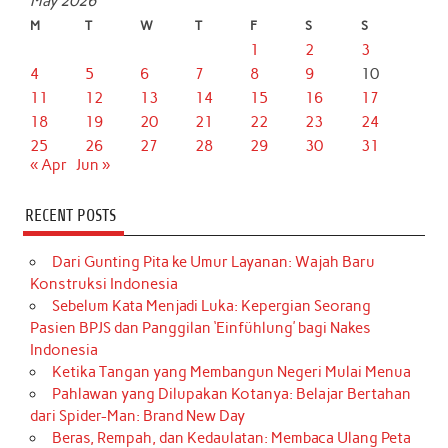
May 2026
M
T
W
T
F
S
S
1
2
3
4
5
6
7
8
9
10
11
12
13
14
15
16
17
18
19
20
21
22
23
24
25
26
27
28
29
30
31
« Apr
Jun »
RECENT POSTS
Dari Gunting Pita ke Umur Layanan: Wajah Baru
Konstruksi Indonesia
Sebelum Kata Menjadi Luka: Kepergian Seorang
Pasien BPJS dan Panggilan ‘Einfühlung’ bagi Nakes
Indonesia
Ketika Tangan yang Membangun Negeri Mulai Menua
Pahlawan yang Dilupakan Kotanya: Belajar Bertahan
dari Spider-Man: Brand New Day
Beras, Rempah, dan Kedaulatan: Membaca Ulang Peta