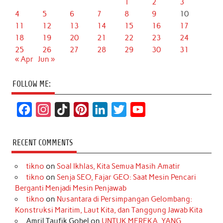
1
2
3
4
5
6
7
8
9
10
11
12
13
14
15
16
17
18
19
20
21
22
23
24
25
26
27
28
29
30
31
« Apr
Jun »
FOLLOW ME:
F
I
T
P
L
T
Y
a
n
i
i
i
w
o
c
s
k
n
n
i
u
RECENT COMMENTS
e
t
T
t
k
t
T
tikno
on
Soal Ikhlas, Kita Semua Masih Amatir
b
a
o
e
e
t
u
tikno
on
Senja SEO, Fajar GEO: Saat Mesin Pencari
o
g
k
r
d
e
b
Berganti Menjadi Mesin Penjawab
o
r
e
I
r
e
tikno
on
Nusantara di Persimpangan Gelombang:
Konstruksi Maritim, Laut Kita, dan Tanggung Jawab Kita
k
a
s
n
Amril Taufik Gobel
on
UNTUK MEREKA, YANG