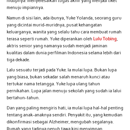
hidupnya: menyelesaikan tugas akhir yang menjadi tiket
menuju impiannya.
Namun di sisi lain, ada ibunya, Yuke Yolanda, seorang guru
yang dicintai murid-muridnya, pusat kehangatan
keluarganya, wanita yang selalu tahu cara membuat rumah
terasa seperti rumah. Yuke diperankan oleh
Lulu Tobing
,
aktris senior yang namanya sudah menjadi jaminan
kualitas dalam dunia perfilman Indonesia selama lebih dari
tiga dekade.
Lalu sesuatu terjadi pada Yuke. Ia mulai lupa. Bukan lupa
yang biasa, bukan sekadar salah menaruh kunci atau
tertukar nama tetangga. Yuke lupa ulang tahun
pernikahan. Lupa jalan menuju sekolah yang sudah ia lalui
bertahun-tahun.
Dan yang paling mengiris hati, ia mulai lupa hal-hal penting
tentang anak-anaknya sendiri. Penyakit itu, yang kemudian
dikonfirmasi sebagai Alzheimer, mengubah segalanya.
Rumah yang tadinya penuh tawa kini menyimpan