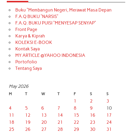
Buku “Membangun Negeri, Merawat Masa Depan
F.A.Q BUKU “NARSIS”
F.A.Q. BUKU PUISI “MENYESAP SENYAP”
Front Page
Karya & Kiprah
KOLEKSI E-BOOK
Kontak Saya
MY ARTICLE @YAHOO INDONESIA
Portofolio
Tentang Saya
May 2026
M
T
W
T
F
S
S
1
2
3
4
5
6
7
8
9
10
11
12
13
14
15
16
17
18
19
20
21
22
23
24
25
26
27
28
29
30
31