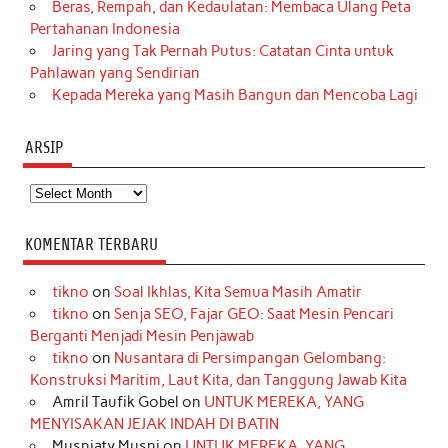
Beras, Rempah, dan Kedaulatan: Membaca Ulang Peta
Pertahanan Indonesia
Jaring yang Tak Pernah Putus: Catatan Cinta untuk
Pahlawan yang Sendirian
Kepada Mereka yang Masih Bangun dan Mencoba Lagi
ARSIP
Arsip
KOMENTAR TERBARU
tikno
on
Soal Ikhlas, Kita Semua Masih Amatir
tikno
on
Senja SEO, Fajar GEO: Saat Mesin Pencari
Berganti Menjadi Mesin Penjawab
tikno
on
Nusantara di Persimpangan Gelombang:
Konstruksi Maritim, Laut Kita, dan Tanggung Jawab Kita
Amril Taufik Gobel
on
UNTUK MEREKA, YANG
MENYISAKAN JEJAK INDAH DI BATIN
Musniaty Musni
on
UNTUK MEREKA, YANG