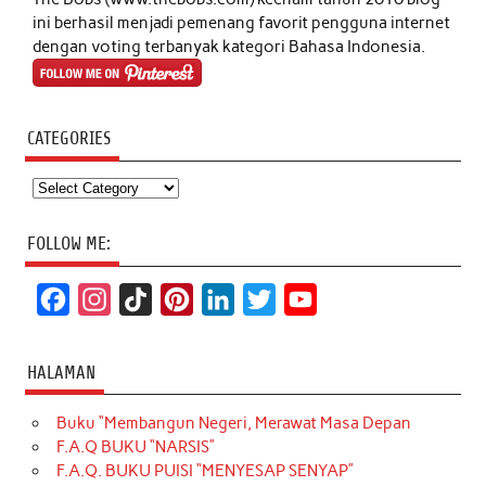
ini berhasil menjadi pemenang favorit pengguna internet
dengan voting terbanyak kategori Bahasa Indonesia.
CATEGORIES
Categories
FOLLOW ME:
F
I
T
P
L
T
Y
a
n
i
i
i
w
o
c
s
k
n
n
i
u
HALAMAN
e
t
T
t
k
t
T
Buku “Membangun Negeri, Merawat Masa Depan
b
a
o
e
e
t
u
F.A.Q BUKU “NARSIS”
o
g
k
r
d
e
b
F.A.Q. BUKU PUISI “MENYESAP SENYAP”