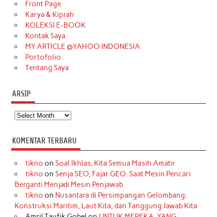
o
r
e
I
r
e
Front Page
Karya & Kiprah
k
a
s
n
KOLEKSI E-BOOK
m
t
Kontak Saya
MY ARTICLE @YAHOO INDONESIA
Portofolio
Tentang Saya
ARSIP
Arsip
KOMENTAR TERBARU
tikno
on
Soal Ikhlas, Kita Semua Masih Amatir
tikno
on
Senja SEO, Fajar GEO: Saat Mesin Pencari
Berganti Menjadi Mesin Penjawab
tikno
on
Nusantara di Persimpangan Gelombang:
Konstruksi Maritim, Laut Kita, dan Tanggung Jawab Kita
Amril Taufik Gobel
on
UNTUK MEREKA, YANG