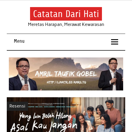
Skip
to
content
Catatan Dari Hati
Meretas Harapan, Merawat Kewarasan
Menu
Resensi