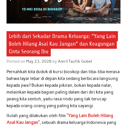
Lebih dari Sekadar Drama Keluarga: “Yang Lain
Boleh Hilang Asal Kau Jangan” dan Keagungan
Cinta Seorang Ibu
Posted on
May 23, 2026
by
Amril Taufik Gobel
Pernahkah kita duduk di kursi bioskop dan tiba-tiba merasa
bahwa layar lebar di depan kita sedang berbicara langsung
kepada jiwa? Bukan kepada pikiran, bukan kepada nalar,
melainkan kepada bagian paling dalam dari diri kita yang
jarang kita sentuh, yaitu rasa rindu yang tak terucap
kepada orang-orang yang paling kita sayangi.
Itulah yang dilakukan oleh film
“Yang Lain Boleh Hilang
Asal Kau Jangan”
, sebuah drama keluarga Indonesia yang