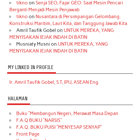
tikno
on
Senja SEO, Fajar GEO: Saat Mesin Pencari
Berganti Menjadi Mesin Penjawab
tikno
on
Nusantara di Persimpangan Gelombang:
Konstruksi Maritim, Laut Kita, dan Tanggung Jawab Kita
Amril Taufik Gobel
on
UNTUK MEREKA, YANG
MENYISAKAN JEJAK INDAH DI BATIN
Musniaty Musni
on
UNTUK MEREKA, YANG
MENYISAKAN JEJAK INDAH DI BATIN
MY LINKED IN PROFILE
Ir. Amril Taufik Gobel, S.T, IPU, ASEAN Eng.
HALAMAN
Buku “Membangun Negeri, Merawat Masa Depan
F.A.Q BUKU “NARSIS”
F.A.Q. BUKU PUISI “MENYESAP SENYAP”
Front Page