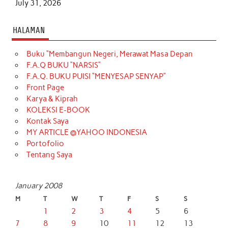
July 31, 2026
HALAMAN
Buku “Membangun Negeri, Merawat Masa Depan
F.A.Q BUKU “NARSIS”
F.A.Q. BUKU PUISI “MENYESAP SENYAP”
Front Page
Karya & Kiprah
KOLEKSI E-BOOK
Kontak Saya
MY ARTICLE @YAHOO INDONESIA
Portofolio
Tentang Saya
January 2008
M
T
W
T
F
S
S
1
2
3
4
5
6
7
8
9
10
11
12
13