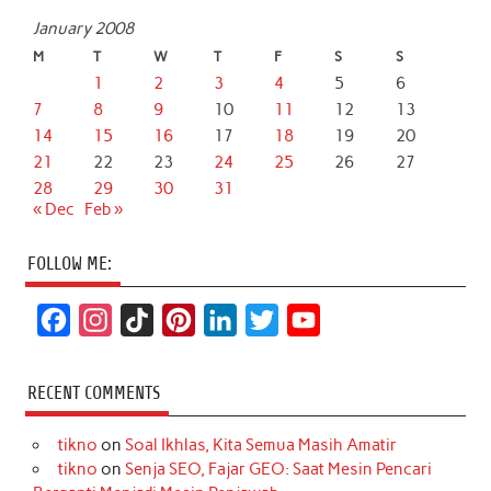
January 2008
M
T
W
T
F
S
S
1
2
3
4
5
6
7
8
9
10
11
12
13
14
15
16
17
18
19
20
21
22
23
24
25
26
27
28
29
30
31
« Dec
Feb »
FOLLOW ME:
F
I
T
P
L
T
Y
a
n
i
i
i
w
o
c
s
k
n
n
i
u
RECENT COMMENTS
e
t
T
t
k
t
T
tikno
on
Soal Ikhlas, Kita Semua Masih Amatir
b
a
o
e
e
t
u
tikno
on
Senja SEO, Fajar GEO: Saat Mesin Pencari
o
g
k
r
d
e
b