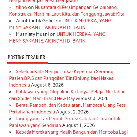
Berganti Menjadi Mesin Penjawab
o
r
e
I
r
e
tikno
on
Nusantara di Persimpangan Gelombang:
Konstruksi Maritim, Laut Kita, dan Tanggung Jawab Kita
k
a
s
n
Amril Taufik Gobel
on
UNTUK MEREKA, YANG
m
t
MENYISAKAN JEJAK INDAH DI BATIN
Musniaty Musni
on
UNTUK MEREKA, YANG
MENYISAKAN JEJAK INDAH DI BATIN
POSTING TERAKHIR
Sebelum Kata Menjadi Luka: Kepergian Seorang
Pasien BPJS dan Panggilan ‘Einfühlung’ bagi Nakes
Indonesia
August 6, 2026
Pahlawan yang Dilupakan Kotanya: Belajar Bertahan
dari Spider-Man: Brand New Day
August 3, 2026
Beras, Rempah, dan Kedaulatan: Membaca Ulang Peta
Pertahanan Indonesia
August 2, 2026
Jaring yang Tak Pernah Putus: Catatan Cinta untuk
Pahlawan yang Sendirian
August 1, 2026
Kepada Mereka yang Masih Bangun dan Mencoba Lagi