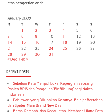
atas pengertian anda
January 2008
M
T
W
T
F
S
S
1
2
3
4
5
6
7
8
9
10
11
12
13
14
15
16
17
18
19
20
21
22
23
24
25
26
27
28
29
30
31
« Dec
Feb »
RECENT POSTS
Sebelum Kata Menjadi Luka: Kepergian Seorang
Pasien BPJS dan Panggilan ‘Einfühlung’ bagi Nakes
Indonesia
Pahlawan yang Dilupakan Kotanya: Belajar Bertahan
dari Spider-Man: Brand New Day
Beras, Rempah, dan Kedaulatan: Membaca Ulang Peta