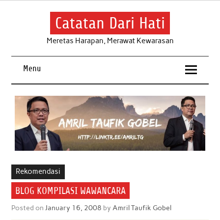
Skip
to
content
Catatan Dari Hati
Meretas Harapan, Merawat Kewarasan
Menu
Rekomendasi
BLOG KOMPILASI WAWANCARA
Posted on
January 16, 2008
by
Amril Taufik Gobel