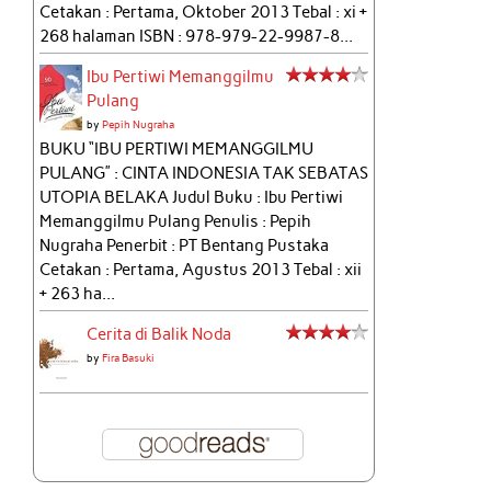
Cetakan : Pertama, Oktober 2013 Tebal : xi +
268 halaman ISBN : 978-979-22-9987-8...
Ibu Pertiwi Memanggilmu
Pulang
by
Pepih Nugraha
BUKU “IBU PERTIWI MEMANGGILMU
PULANG” : CINTA INDONESIA TAK SEBATAS
UTOPIA BELAKA Judul Buku : Ibu Pertiwi
Memanggilmu Pulang Penulis : Pepih
Nugraha Penerbit : PT Bentang Pustaka
Cetakan : Pertama, Agustus 2013 Tebal : xii
+ 263 ha...
Cerita di Balik Noda
by
Fira Basuki