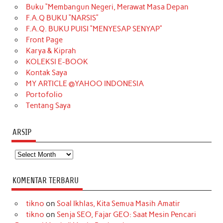
Buku “Membangun Negeri, Merawat Masa Depan
b
a
o
e
e
t
u
F.A.Q BUKU “NARSIS”
o
g
k
r
d
e
b
F.A.Q. BUKU PUISI “MENYESAP SENYAP”
o
r
e
I
r
e
Front Page
Karya & Kiprah
k
a
s
n
KOLEKSI E-BOOK
m
t
Kontak Saya
MY ARTICLE @YAHOO INDONESIA
Portofolio
Tentang Saya
ARSIP
Arsip
KOMENTAR TERBARU
tikno
on
Soal Ikhlas, Kita Semua Masih Amatir
tikno
on
Senja SEO, Fajar GEO: Saat Mesin Pencari