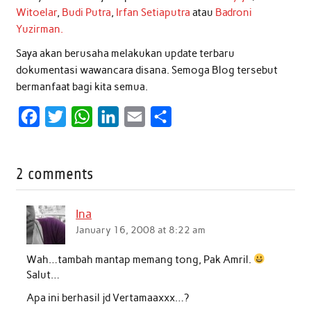
Witoelar
,
Budi Putra
,
Irfan Setiaputra
atau
Badroni
Yuzirman.
Saya akan berusaha melakukan update terbaru
dokumentasi wawancara disana. Semoga Blog tersebut
bermanfaat bagi kita semua.
F
T
W
L
E
S
a
w
h
i
m
h
c
i
a
n
a
a
2 comments
e
t
t
k
i
r
b
t
s
e
l
e
Ina
o
e
A
d
January 16, 2008 at 8:22 am
o
r
p
I
Wah…tambah mantap memang tong, Pak Amril.
k
p
n
Salut…
Apa ini berhasil jd Vertamaaxxx…?