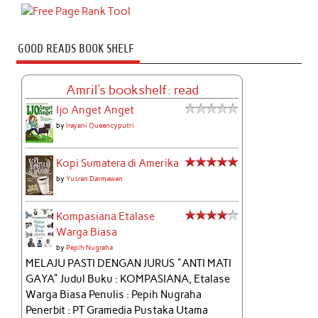
GOOD READS BOOK SHELF
Amril's bookshelf: read
Ijo Anget Anget
by
Irayani Queencyputri
Kopi Sumatera di Amerika
by
Yusran Darmawan
Kompasiana Etalase
Warga Biasa
by
Pepih Nugraha
MELAJU PASTI DENGAN JURUS "ANTI MATI
GAYA" Judul Buku : KOMPASIANA, Etalase
Warga Biasa Penulis : Pepih Nugraha
Penerbit : PT Gramedia Pustaka Utama