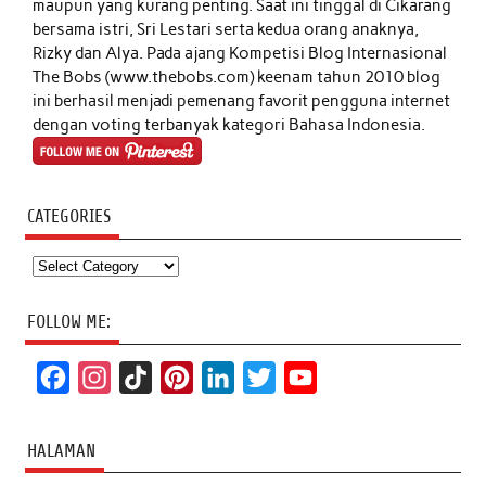
maupun yang kurang penting. Saat ini tinggal di Cikarang
bersama istri, Sri Lestari serta kedua orang anaknya,
Rizky dan Alya. Pada ajang Kompetisi Blog Internasional
The Bobs (www.thebobs.com) keenam tahun 2010 blog
ini berhasil menjadi pemenang favorit pengguna internet
dengan voting terbanyak kategori Bahasa Indonesia.
CATEGORIES
Categories
FOLLOW ME:
F
I
T
P
L
T
Y
a
n
i
i
i
w
o
c
s
k
n
n
i
u
HALAMAN
e
t
T
t
k
t
T