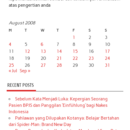
atas pengertian anda
August 2008
M
T
W
T
F
S
S
1
2
3
4
5
6
7
8
9
10
11
12
13
14
15
16
17
18
19
20
21
22
23
24
25
26
27
28
29
30
31
« Jul
Sep »
RECENT POSTS
Sebelum Kata Menjadi Luka: Kepergian Seorang
Pasien BPJS dan Panggilan ‘Einfühlung’ bagi Nakes
Indonesia
Pahlawan yang Dilupakan Kotanya: Belajar Bertahan
dari Spider-Man: Brand New Day