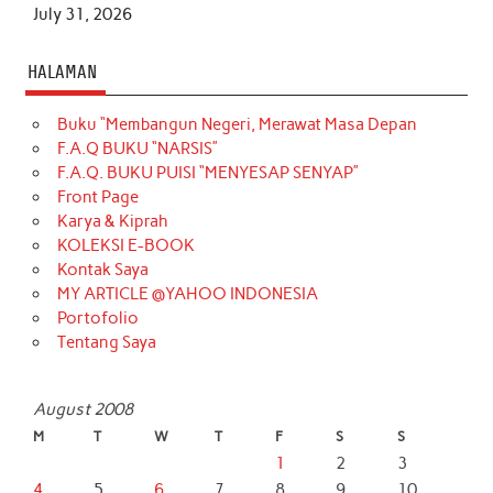
July 31, 2026
HALAMAN
Buku “Membangun Negeri, Merawat Masa Depan
F.A.Q BUKU “NARSIS”
F.A.Q. BUKU PUISI “MENYESAP SENYAP”
Front Page
Karya & Kiprah
KOLEKSI E-BOOK
Kontak Saya
MY ARTICLE @YAHOO INDONESIA
Portofolio
Tentang Saya
August 2008
M
T
W
T
F
S
S
1
2
3
4
5
6
7
8
9
10