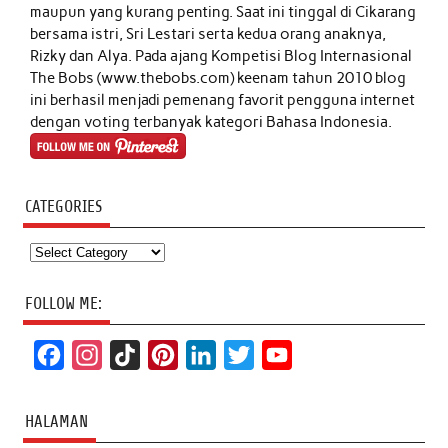
maupun yang kurang penting. Saat ini tinggal di Cikarang
bersama istri, Sri Lestari serta kedua orang anaknya,
Rizky dan Alya. Pada ajang Kompetisi Blog Internasional
The Bobs (www.thebobs.com) keenam tahun 2010 blog
ini berhasil menjadi pemenang favorit pengguna internet
dengan voting terbanyak kategori Bahasa Indonesia.
CATEGORIES
Categories
FOLLOW ME:
F
I
T
P
L
T
Y
a
n
i
i
i
w
o
c
s
k
n
n
i
u
HALAMAN
e
t
T
t
k
t
T