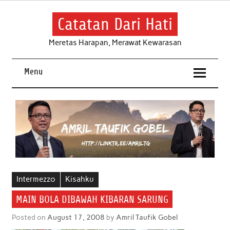
Skip
to
content
Catatan Dari Hati
Meretas Harapan, Merawat Kewarasan
Menu
Intermezzo
Kisahku
MAIN BOLA DIBAWAH KIBARAN SARUNG
Posted on
August 17, 2008
by
Amril Taufik Gobel