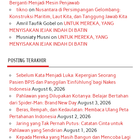
o
g
k
r
d
e
b
Berganti Menjadi Mesin Penjawab
o
r
e
I
r
e
tikno
on
Nusantara di Persimpangan Gelombang:
Konstruksi Maritim, Laut Kita, dan Tanggung Jawab Kita
k
a
s
n
Amril Taufik Gobel
on
UNTUK MEREKA, YANG
m
t
MENYISAKAN JEJAK INDAH DI BATIN
Musniaty Musni
on
UNTUK MEREKA, YANG
MENYISAKAN JEJAK INDAH DI BATIN
POSTING TERAKHIR
Sebelum Kata Menjadi Luka: Kepergian Seorang
Pasien BPJS dan Panggilan ‘Einfühlung’ bagi Nakes
Indonesia
August 6, 2026
Pahlawan yang Dilupakan Kotanya: Belajar Bertahan
dari Spider-Man: Brand New Day
August 3, 2026
Beras, Rempah, dan Kedaulatan: Membaca Ulang Peta
Pertahanan Indonesia
August 2, 2026
Jaring yang Tak Pernah Putus: Catatan Cinta untuk
Pahlawan yang Sendirian
August 1, 2026
Kepada Mereka yang Masih Bangun dan Mencoba Lagi