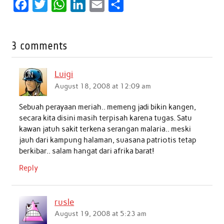
F
T
W
L
E
S
a
w
h
i
m
h
c
i
a
n
a
a
3 comments
e
t
t
k
i
r
b
t
s
e
l
e
Luigi
o
e
A
d
August 18, 2008 at 12:09 am
o
r
p
I
Sebuah perayaan meriah.. memeng jadi bikin kangen,
k
p
n
secara kita disini masih terpisah karena tugas. Satu
kawan jatuh sakit terkena serangan malaria.. meski
jauh dari kampung halaman, suasana patriotis tetap
berkibar.. salam hangat dari afrika barat!
Reply
rusle
August 19, 2008 at 5:23 am