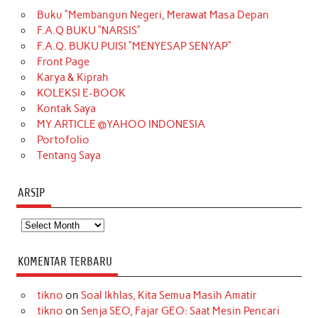
Buku “Membangun Negeri, Merawat Masa Depan
b
a
o
e
e
t
u
F.A.Q BUKU “NARSIS”
o
g
k
r
d
e
b
F.A.Q. BUKU PUISI “MENYESAP SENYAP”
o
r
e
I
r
e
Front Page
Karya & Kiprah
k
a
s
n
KOLEKSI E-BOOK
m
t
Kontak Saya
MY ARTICLE @YAHOO INDONESIA
Portofolio
Tentang Saya
ARSIP
Arsip
KOMENTAR TERBARU
tikno
on
Soal Ikhlas, Kita Semua Masih Amatir
tikno
on
Senja SEO, Fajar GEO: Saat Mesin Pencari