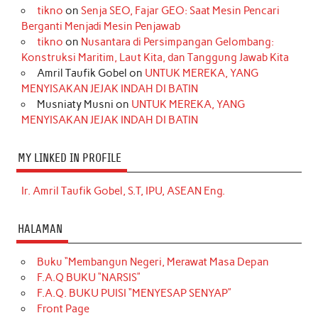
tikno
on
Senja SEO, Fajar GEO: Saat Mesin Pencari
Berganti Menjadi Mesin Penjawab
tikno
on
Nusantara di Persimpangan Gelombang:
Konstruksi Maritim, Laut Kita, dan Tanggung Jawab Kita
Amril Taufik Gobel
on
UNTUK MEREKA, YANG
MENYISAKAN JEJAK INDAH DI BATIN
Musniaty Musni
on
UNTUK MEREKA, YANG
MENYISAKAN JEJAK INDAH DI BATIN
MY LINKED IN PROFILE
Ir. Amril Taufik Gobel, S.T, IPU, ASEAN Eng.
HALAMAN
Buku “Membangun Negeri, Merawat Masa Depan
F.A.Q BUKU “NARSIS”
F.A.Q. BUKU PUISI “MENYESAP SENYAP”
Front Page