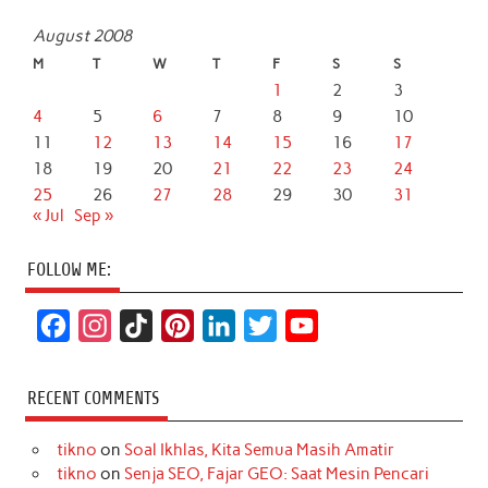
August 2008
M
T
W
T
F
S
S
1
2
3
4
5
6
7
8
9
10
11
12
13
14
15
16
17
18
19
20
21
22
23
24
25
26
27
28
29
30
31
« Jul
Sep »
FOLLOW ME:
F
I
T
P
L
T
Y
a
n
i
i
i
w
o
c
s
k
n
n
i
u
RECENT COMMENTS
e
t
T
t
k
t
T
tikno
on
Soal Ikhlas, Kita Semua Masih Amatir
b
a
o
e
e
t
u
tikno
on
Senja SEO, Fajar GEO: Saat Mesin Pencari