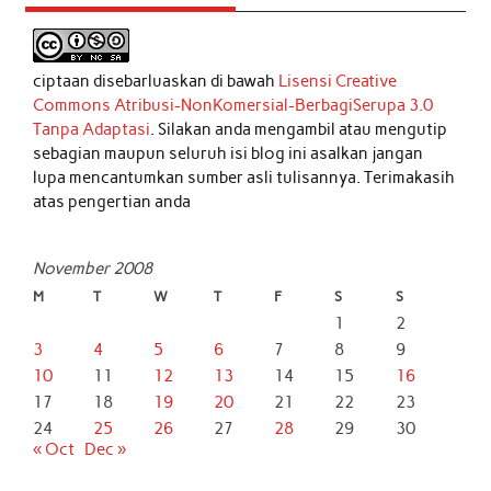
ciptaan disebarluaskan di bawah
Lisensi Creative
Commons Atribusi-NonKomersial-BerbagiSerupa 3.0
Tanpa Adaptasi
. Silakan anda mengambil atau mengutip
sebagian maupun seluruh isi blog ini asalkan jangan
lupa mencantumkan sumber asli tulisannya. Terimakasih
atas pengertian anda
November 2008
M
T
W
T
F
S
S
1
2
3
4
5
6
7
8
9
10
11
12
13
14
15
16
17
18
19
20
21
22
23
24
25
26
27
28
29
30
« Oct
Dec »