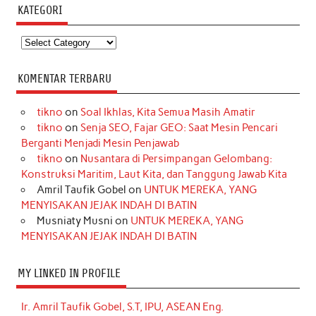
KATEGORI
Kategori
KOMENTAR TERBARU
tikno
on
Soal Ikhlas, Kita Semua Masih Amatir
tikno
on
Senja SEO, Fajar GEO: Saat Mesin Pencari
Berganti Menjadi Mesin Penjawab
tikno
on
Nusantara di Persimpangan Gelombang:
Konstruksi Maritim, Laut Kita, dan Tanggung Jawab Kita
Amril Taufik Gobel
on
UNTUK MEREKA, YANG
MENYISAKAN JEJAK INDAH DI BATIN
Musniaty Musni
on
UNTUK MEREKA, YANG
MENYISAKAN JEJAK INDAH DI BATIN
MY LINKED IN PROFILE
Ir. Amril Taufik Gobel, S.T, IPU, ASEAN Eng.