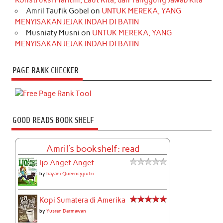
Konstruksi Maritim, Laut Kita, dan Tanggung Jawab Kita
Amril Taufik Gobel
on
UNTUK MEREKA, YANG
MENYISAKAN JEJAK INDAH DI BATIN
Musniaty Musni
on
UNTUK MEREKA, YANG
MENYISAKAN JEJAK INDAH DI BATIN
PAGE RANK CHECKER
GOOD READS BOOK SHELF
Amril's bookshelf: read
Ijo Anget Anget
by
Irayani Queencyputri
Kopi Sumatera di Amerika
by
Yusran Darmawan