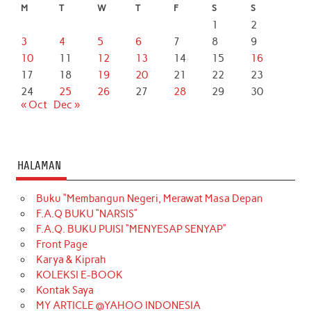
M
T
W
T
F
S
S
1
2
3
4
5
6
7
8
9
10
11
12
13
14
15
16
17
18
19
20
21
22
23
24
25
26
27
28
29
30
« Oct
Dec »
HALAMAN
Buku “Membangun Negeri, Merawat Masa Depan
F.A.Q BUKU “NARSIS”
F.A.Q. BUKU PUISI “MENYESAP SENYAP”
Front Page
Karya & Kiprah
KOLEKSI E-BOOK
Kontak Saya
MY ARTICLE @YAHOO INDONESIA