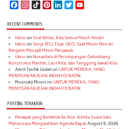
F
I
T
P
L
T
Y
a
n
i
i
i
w
o
c
s
k
n
n
i
u
RECENT COMMENTS
e
t
T
t
k
t
T
tikno
on
Soal Ikhlas, Kita Semua Masih Amatir
b
a
o
e
e
t
u
tikno
on
Senja SEO, Fajar GEO: Saat Mesin Pencari
o
g
k
r
d
e
b
Berganti Menjadi Mesin Penjawab
o
r
e
I
r
e
tikno
on
Nusantara di Persimpangan Gelombang:
Konstruksi Maritim, Laut Kita, dan Tanggung Jawab Kita
k
a
s
n
Amril Taufik Gobel
on
UNTUK MEREKA, YANG
m
t
MENYISAKAN JEJAK INDAH DI BATIN
Musniaty Musni
on
UNTUK MEREKA, YANG
MENYISAKAN JEJAK INDAH DI BATIN
POSTING TERAKHIR
Pesawat yang Berbelok ke Alor: Ketika Suara Satu
Mahasiswa Mengalahkan Agenda Rapat
August 9, 2026