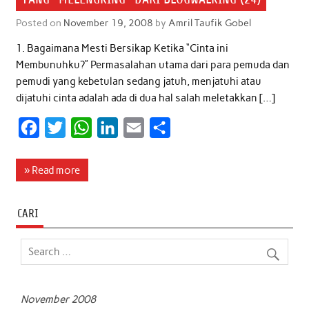
Posted on
November 19, 2008
by
Amril Taufik Gobel
1. Bagaimana Mesti Bersikap Ketika “Cinta ini
Membunuhku?” Permasalahan utama dari para pemuda dan
pemudi yang kebetulan sedang jatuh, menjatuhi atau
dijatuhi cinta adalah ada di dua hal salah meletakkan […]
F
T
W
L
E
S
a
w
h
i
m
h
c
i
a
n
a
a
» Read more
e
t
t
k
i
r
b
t
s
e
l
e
CARI
o
e
A
d
o
r
p
I
k
p
n
November 2008