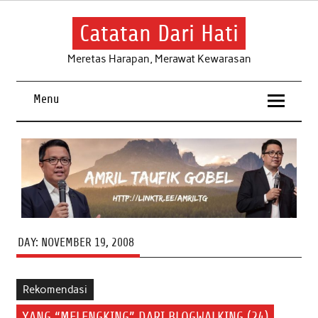
Skip
to
content
Catatan Dari Hati
Meretas Harapan, Merawat Kewarasan
Menu
DAY:
NOVEMBER 19, 2008
Rekomendasi
YANG “MELENGKING” DARI BLOGWALKING (24)