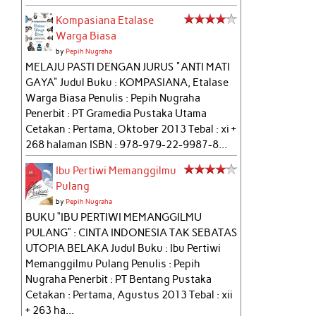
Kompasiana Etalase
Warga Biasa
by
Pepih Nugraha
MELAJU PASTI DENGAN JURUS "ANTI MATI
GAYA" Judul Buku : KOMPASIANA, Etalase
Warga Biasa Penulis : Pepih Nugraha
Penerbit : PT Gramedia Pustaka Utama
Cetakan : Pertama, Oktober 2013 Tebal : xi +
268 halaman ISBN : 978-979-22-9987-8...
Ibu Pertiwi Memanggilmu
Pulang
by
Pepih Nugraha
BUKU “IBU PERTIWI MEMANGGILMU
PULANG” : CINTA INDONESIA TAK SEBATAS
UTOPIA BELAKA Judul Buku : Ibu Pertiwi
Memanggilmu Pulang Penulis : Pepih
Nugraha Penerbit : PT Bentang Pustaka
Cetakan : Pertama, Agustus 2013 Tebal : xii
+ 263 ha...