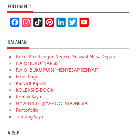
FOLLOW ME:
F
I
T
P
L
T
Y
a
n
i
i
i
w
o
c
s
k
n
n
i
u
HALAMAN
e
t
T
t
k
t
T
Buku “Membangun Negeri, Merawat Masa Depan
b
a
o
e
e
t
u
F.A.Q BUKU “NARSIS”
o
g
k
r
d
e
b
F.A.Q. BUKU PUISI “MENYESAP SENYAP”
o
r
e
I
r
e
Front Page
Karya & Kiprah
k
a
s
n
KOLEKSI E-BOOK
m
t
Kontak Saya
MY ARTICLE @YAHOO INDONESIA
Portofolio
Tentang Saya
ARSIP