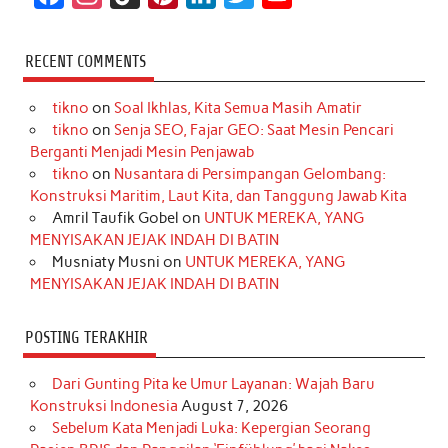
a
n
i
i
i
w
o
c
s
k
n
n
i
u
RECENT COMMENTS
e
t
T
t
k
t
T
tikno
on
Soal Ikhlas, Kita Semua Masih Amatir
b
a
o
e
e
t
u
tikno
on
Senja SEO, Fajar GEO: Saat Mesin Pencari
o
g
k
r
d
e
b
Berganti Menjadi Mesin Penjawab
o
r
e
I
r
e
tikno
on
Nusantara di Persimpangan Gelombang:
Konstruksi Maritim, Laut Kita, dan Tanggung Jawab Kita
k
a
s
n
Amril Taufik Gobel
on
UNTUK MEREKA, YANG
m
t
MENYISAKAN JEJAK INDAH DI BATIN
Musniaty Musni
on
UNTUK MEREKA, YANG
MENYISAKAN JEJAK INDAH DI BATIN
POSTING TERAKHIR
Dari Gunting Pita ke Umur Layanan: Wajah Baru
Konstruksi Indonesia
August 7, 2026
Sebelum Kata Menjadi Luka: Kepergian Seorang