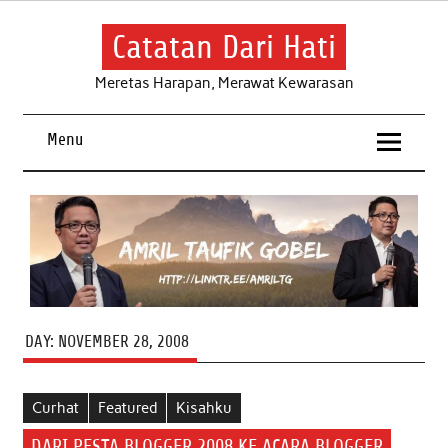
Skip
to
content
Catatan Dari Hati
Meretas Harapan, Merawat Kewarasan
Menu
DAY:
NOVEMBER 28, 2008
Curhat
Featured
Kisahku
DARI PESTA BLOGGER 2008 KE ACARA BLOGGER