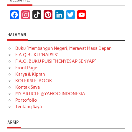
F
I
T
P
L
T
Y
a
n
i
i
i
w
o
c
s
k
n
n
i
u
HALAMAN
e
t
T
t
k
t
T
Buku “Membangun Negeri, Merawat Masa Depan
b
a
o
e
e
t
u
F.A.Q BUKU “NARSIS”
o
g
k
r
d
e
b
F.A.Q. BUKU PUISI “MENYESAP SENYAP”
o
r
e
I
r
e
Front Page
Karya & Kiprah
k
a
s
n
KOLEKSI E-BOOK
m
t
Kontak Saya
MY ARTICLE @YAHOO INDONESIA
Portofolio
Tentang Saya
ARSIP