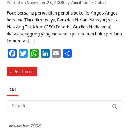
Posted on
November 28, 2008
by
Amril Taufik Gobel
Foto bersama perwakilan penulis buku Ijo Anget-Anget
bersama Tim editor (saya, Rara dan M.Aan Mansyur) serta
Mas Ang Tek Khun (CEO Penerbit Gradien Mediatama)
diatas panggung yang menandai peluncuran buku perdana
komunitas […]
F
T
W
L
E
S
a
w
h
i
m
h
c
i
a
n
a
a
» Read more
e
t
t
k
i
r
b
t
s
e
l
e
CARI
o
e
A
d
o
r
p
I
k
p
n
November 2008