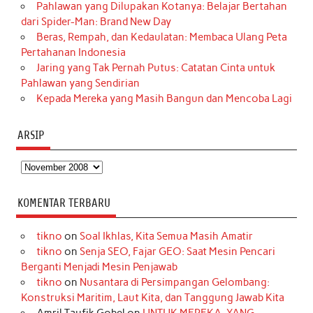
Pahlawan yang Dilupakan Kotanya: Belajar Bertahan
dari Spider-Man: Brand New Day
Beras, Rempah, dan Kedaulatan: Membaca Ulang Peta
Pertahanan Indonesia
Jaring yang Tak Pernah Putus: Catatan Cinta untuk
Pahlawan yang Sendirian
Kepada Mereka yang Masih Bangun dan Mencoba Lagi
ARSIP
Arsip
KOMENTAR TERBARU
tikno
on
Soal Ikhlas, Kita Semua Masih Amatir
tikno
on
Senja SEO, Fajar GEO: Saat Mesin Pencari
Berganti Menjadi Mesin Penjawab
tikno
on
Nusantara di Persimpangan Gelombang:
Konstruksi Maritim, Laut Kita, dan Tanggung Jawab Kita
Amril Taufik Gobel
on
UNTUK MEREKA, YANG