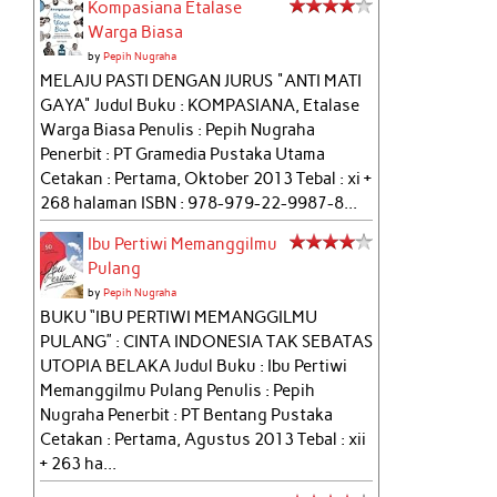
Kompasiana Etalase
Warga Biasa
by
Pepih Nugraha
MELAJU PASTI DENGAN JURUS "ANTI MATI
GAYA" Judul Buku : KOMPASIANA, Etalase
Warga Biasa Penulis : Pepih Nugraha
Penerbit : PT Gramedia Pustaka Utama
Cetakan : Pertama, Oktober 2013 Tebal : xi +
268 halaman ISBN : 978-979-22-9987-8...
Ibu Pertiwi Memanggilmu
Pulang
by
Pepih Nugraha
BUKU “IBU PERTIWI MEMANGGILMU
PULANG” : CINTA INDONESIA TAK SEBATAS
UTOPIA BELAKA Judul Buku : Ibu Pertiwi
Memanggilmu Pulang Penulis : Pepih
Nugraha Penerbit : PT Bentang Pustaka
Cetakan : Pertama, Agustus 2013 Tebal : xii
+ 263 ha...