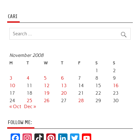
CARI
November 2008
M
T
W
T
F
S
S
1
2
3
4
5
6
7
8
9
10
11
12
13
14
15
16
17
18
19
20
21
22
23
24
25
26
27
28
29
30
« Oct
Dec »
FOLLOW ME:
F
I
T
P
L
T
Y