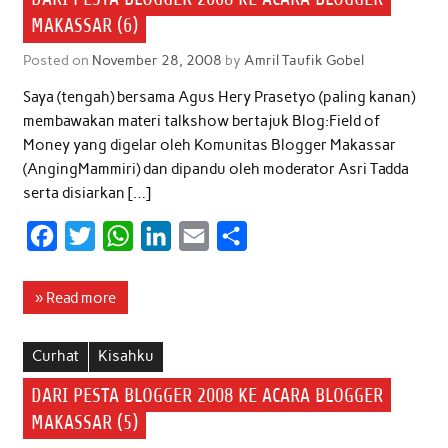
MAKASSAR (6)
Posted on
November 28, 2008
by
Amril Taufik Gobel
Saya (tengah) bersama Agus Hery Prasetyo (paling kanan)
membawakan materi talkshow bertajuk Blog:Field of
Money yang digelar oleh Komunitas Blogger Makassar
(AngingMammiri) dan dipandu oleh moderator Asri Tadda
serta disiarkan […]
F
T
W
L
E
S
a
w
h
i
m
h
c
i
a
n
a
a
» Read more
e
t
t
k
i
r
b
t
s
e
l
e
Curhat
Kisahku
o
e
A
d
DARI PESTA BLOGGER 2008 KE ACARA BLOGGER
o
r
p
I
MAKASSAR (5)
k
p
n