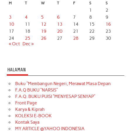
M
T
W
T
F
S
S
1
2
3
4
5
6
7
8
9
10
11
12
13
14
15
16
17
18
19
20
21
22
23
24
25
26
27
28
29
30
« Oct
Dec »
HALAMAN
Buku “Membangun Negeri, Merawat Masa Depan
F.A.Q BUKU “NARSIS”
F.A.Q. BUKU PUISI “MENYESAP SENYAP”
Front Page
Karya & Kiprah
KOLEKSI E-BOOK
Kontak Saya
MY ARTICLE @YAHOO INDONESIA