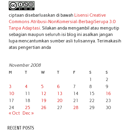
ciptaan disebarluaskan di bawah
Lisensi Creative
Commons Atribusi-NonKomersial-BerbagiSerupa 3.0
Tanpa Adaptasi
. Silakan anda mengambil atau mengutip
sebagian maupun seluruh isi blog ini asalkan jangan
lupa mencantumkan sumber asli tulisannya. Terimakasih
atas pengertian anda
November 2008
M
T
W
T
F
S
S
1
2
3
4
5
6
7
8
9
10
11
12
13
14
15
16
17
18
19
20
21
22
23
24
25
26
27
28
29
30
« Oct
Dec »
RECENT POSTS