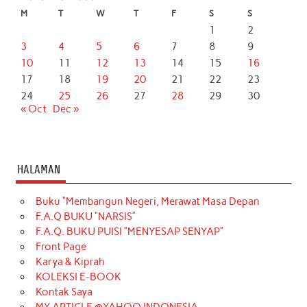
M
T
W
T
F
S
S
1
2
3
4
5
6
7
8
9
10
11
12
13
14
15
16
17
18
19
20
21
22
23
24
25
26
27
28
29
30
« Oct
Dec »
HALAMAN
Buku “Membangun Negeri, Merawat Masa Depan
F.A.Q BUKU “NARSIS”
F.A.Q. BUKU PUISI “MENYESAP SENYAP”
Front Page
Karya & Kiprah
KOLEKSI E-BOOK
Kontak Saya