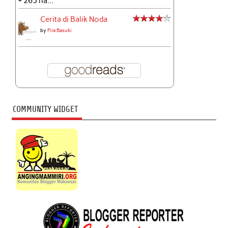
+ 263 ha...
Cerita di Balik Noda
by
Fira Basuki
COMMUNITY WIDGET