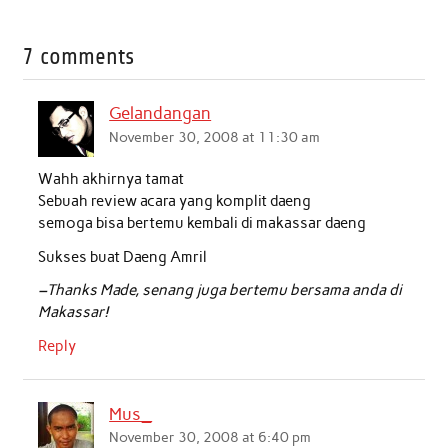
a
w
h
i
m
h
c
i
a
n
a
a
7 comments
e
t
t
k
i
r
b
t
s
e
l
e
Gelandangan
o
e
A
d
November 30, 2008 at 11:30 am
o
r
p
I
Wahh akhirnya tamat
k
p
n
Sebuah review acara yang komplit daeng
semoga bisa bertemu kembali di makassar daeng
Sukses buat Daeng Amril
–Thanks Made, senang juga bertemu bersama anda di
Makassar!
Reply
Mus_
November 30, 2008 at 6:40 pm