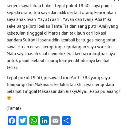
segera saya lahap habis. Tepat pukul 18.30, saya pamit
kepada orang tua saya dan adik serta 3 orang keponakan
saya anak Iwan-Yayu (Yusril, Yayan dan Ivan). Aba Miki
sekeluarga (istri beliau Tante Tia dan sang putri Ami) yang
kebetulan tingggal di Maros dan tak jauh dari lokasi
bandara Sultan Hasanuddin kembali bertugas mengantar
saya. Hujan deras mengiringi kepulangan saya sore itu.
Mata saya basah saat memeluk erat kedua orangtua saya
untuk pamit. Sebuah ruang kangen dihati saya kembali
terisi.
Tepat pukul 19.50, pesawat Lion Air JT 783 yang saya
tumpangi dari Makassar ke Jakarta akhirnya mengudara.
Selamat Tinggal Makassar dan Rizky/Alya…Papa pulaaang!
(Tamat)
F
T
W
L
E
S