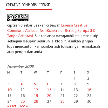
CREATIVE COMMONS LICENSE
ciptaan disebarluaskan di bawah
Lisensi Creative
Commons Atribusi-NonKomersial-BerbagiSerupa 3.0
Tanpa Adaptasi
. Silakan anda mengambil atau mengutip
sebagian maupun seluruh isi blog ini asalkan jangan
lupa mencantumkan sumber asli tulisannya. Terimakasih
atas pengertian anda
November 2008
M
T
W
T
F
S
S
1
2
3
4
5
6
7
8
9
10
11
12
13
14
15
16
17
18
19
20
21
22
23
24
25
26
27
28
29
30
« Oct
Dec »