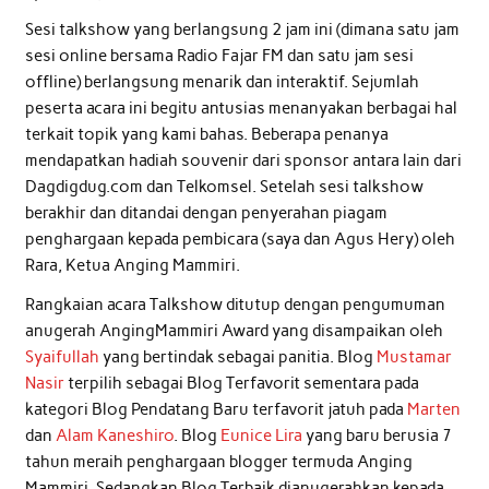
Sesi talkshow yang berlangsung 2 jam ini (dimana satu jam
sesi online bersama Radio Fajar FM dan satu jam sesi
offline) berlangsung menarik dan interaktif. Sejumlah
peserta acara ini begitu antusias menanyakan berbagai hal
terkait topik yang kami bahas. Beberapa penanya
mendapatkan hadiah souvenir dari sponsor antara lain dari
Dagdigdug.com dan Telkomsel. Setelah sesi talkshow
berakhir dan ditandai dengan penyerahan piagam
penghargaan kepada pembicara (saya dan Agus Hery) oleh
Rara, Ketua Anging Mammiri.
Rangkaian acara Talkshow ditutup dengan pengumuman
anugerah AngingMammiri Award yang disampaikan oleh
Syaifullah
yang bertindak sebagai panitia. Blog
Mustamar
Nasir
terpilih sebagai Blog Terfavorit sementara pada
kategori Blog Pendatang Baru terfavorit jatuh pada
Marten
dan
Alam Kaneshiro
. Blog
Eunice Lira
yang baru berusia 7
tahun meraih penghargaan blogger termuda Anging
Mammiri. Sedangkan Blog Terbaik dianugerahkan kepada