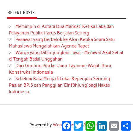
RECENT POSTS
Memimpin di Antara Dua Mandat: Ketika Laba dan
Pelayanan Publik Harus Berjalan Seiring
Pesawat yang Berbelok ke Alor: Ketika Suara Satu
Mahasiswa Mengalahkan Agenda Rapat
Warga yang Dibingungkan Layar : Merawat Akal Sehat
di Tengah Badai Unggahan
Dari Gunting Pita ke Umur Layanan: Wajah Baru
Konstruksi Indonesia
Sebelum Kata Menjadi Luka: Kepergian Seorang
Pasien BPJS dan Panggilan ‘Einfühlung’ bagi Nakes
Indonesia
Facebook
Twitter
WhatsApp
LinkedIn
Email
S
Powered by
WordPress
and
Anderson
.