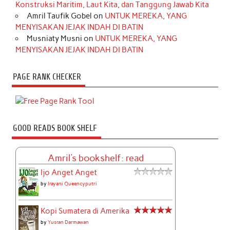
Konstruksi Maritim, Laut Kita, dan Tanggung Jawab Kita
Amril Taufik Gobel
on
UNTUK MEREKA, YANG
MENYISAKAN JEJAK INDAH DI BATIN
Musniaty Musni
on
UNTUK MEREKA, YANG
MENYISAKAN JEJAK INDAH DI BATIN
PAGE RANK CHECKER
GOOD READS BOOK SHELF
Amril's bookshelf: read
Ijo Anget Anget
by
Irayani Queencyputri
Kopi Sumatera di Amerika
by
Yusran Darmawan