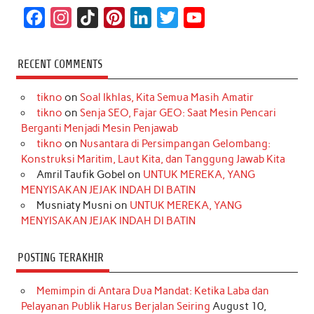
F
I
T
P
L
T
Y
a
n
i
i
i
w
o
c
s
k
n
n
i
u
RECENT COMMENTS
e
t
T
t
k
t
T
tikno
on
Soal Ikhlas, Kita Semua Masih Amatir
b
a
o
e
e
t
u
tikno
on
Senja SEO, Fajar GEO: Saat Mesin Pencari
o
g
k
r
d
e
b
Berganti Menjadi Mesin Penjawab
o
r
e
I
r
e
tikno
on
Nusantara di Persimpangan Gelombang:
Konstruksi Maritim, Laut Kita, dan Tanggung Jawab Kita
k
a
s
n
Amril Taufik Gobel
on
UNTUK MEREKA, YANG
m
t
MENYISAKAN JEJAK INDAH DI BATIN
Musniaty Musni
on
UNTUK MEREKA, YANG
MENYISAKAN JEJAK INDAH DI BATIN
POSTING TERAKHIR
Memimpin di Antara Dua Mandat: Ketika Laba dan
Pelayanan Publik Harus Berjalan Seiring
August 10,