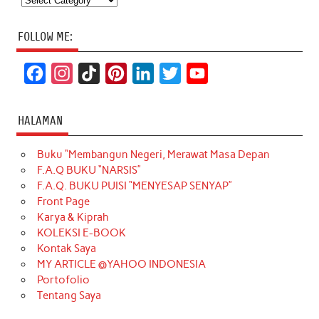
FOLLOW ME:
F
I
T
P
L
T
Y
a
n
i
i
i
w
o
c
s
k
n
n
i
u
HALAMAN
e
t
T
t
k
t
T
Buku “Membangun Negeri, Merawat Masa Depan
b
a
o
e
e
t
u
F.A.Q BUKU “NARSIS”
o
g
k
r
d
e
b
F.A.Q. BUKU PUISI “MENYESAP SENYAP”
o
r
e
I
r
e
Front Page
Karya & Kiprah
k
a
s
n
KOLEKSI E-BOOK
m
t
Kontak Saya
MY ARTICLE @YAHOO INDONESIA
Portofolio
Tentang Saya