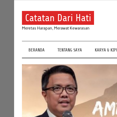
Skip
to
content
Catatan Dari Hati
Meretas Harapan, Merawat Kewarasan
BERANDA
TENTANG SAYA
KARYA & KI