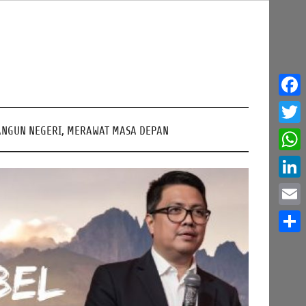
Face
NGUN NEGERI, MERAWAT MASA DEPAN
Twitt
What
Linke
Email
Share