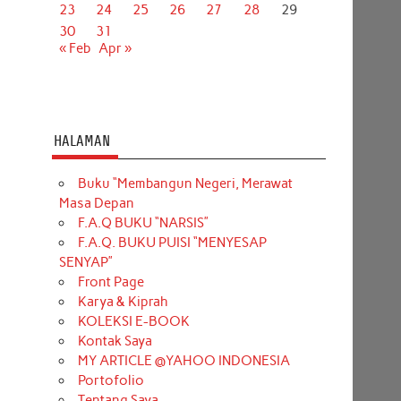
23
24
25
26
27
28
29
30
31
« Feb
Apr »
HALAMAN
Buku “Membangun Negeri, Merawat
Masa Depan
F.A.Q BUKU “NARSIS”
F.A.Q. BUKU PUISI “MENYESAP
SENYAP”
Front Page
Karya & Kiprah
KOLEKSI E-BOOK
Kontak Saya
MY ARTICLE @YAHOO INDONESIA
Portofolio
Tentang Saya