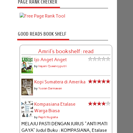
PAGE RANK CHECKER
GOOD READS BOOK SHELF
Amril's bookshelf: read
Ijo Anget Anget
by
Irayani Queencyputri
Kopi Sumatera di Amerika
by
Yusran Darmawan
Kompasiana Etalase
Warga Biasa
by
Pepih Nugraha
MELAJU PASTI DENGAN JURUS "ANTI MATI
GAYA" Judul Buku : KOMPASIANA, Etalase