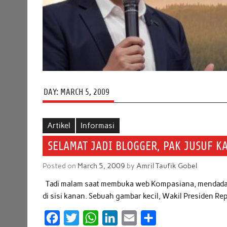
DAY:
MARCH 5, 2009
Artikel
Informasi
SELAMAT JADI BLOGGER, PAK JUSUF KA
Posted on
March 5, 2009
by
Amril Taufik Gobel
Tadi malam saat membuka web Kompasiana, mendadak
di sisi kanan. Sebuah gambar kecil, Wakil Presiden Re
F
T
W
L
E
S