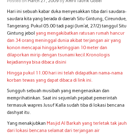
Posted on
March 27, 2009
by
Amril Taufik Gobel
Hari ini sebuah kabar duka menyesakkan tiba dari saudara-
saudara kita yang berada di daerah Situ Gintung, Cireundue,
Tangerang. Pukul 05.00 tadi pagi (Jum’at, 27/2) tanggul Situ
Gintung jebol
yang mengakibatkan ratusan rumah hancur
dan 34 orang meninggal dunia akibat terjangan air yang
konon mencapai hingga ketinggian 10 meter dan
dilaporkan mirip dengan
tsunami kecil.
Kronologis
kejadiannya bisa dibaca
disini
Hingga pukul 11.00 hari ini telah didapatkan nama-nama
korban tewas yang dapat dibaca
di link ini.
Sungguh sebuah musibah yang mengenaskan dan
memprihatinkan. Saat ini sejumlah pejabat pemerintah
termasuk wapres Jusuf Kalla sudah tiba di lokasi bencana
dashyat itu.
Yang menakjubkan
Masjid Al Barkah yang terletak tak jauh
dari lokasi bencana selamat dari terjangan air