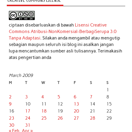
CREATIVE COMMONS LICENSE
ciptaan disebarluaskan di bawah
Lisensi Creative
Commons Atribusi-NonKomersial-BerbagiSerupa 3.0
Tanpa Adaptasi
. Silakan anda mengambil atau mengutip
sebagian maupun seluruh isi blog ini asalkan jangan
lupa mencantumkan sumber asli tulisannya. Terimakasih
atas pengertian anda
March 2009
M
T
W
T
F
S
S
1
2
3
4
5
6
7
8
9
10
11
12
13
14
15
16
17
18
19
20
21
22
23
24
25
26
27
28
29
30
31
« Feb
Apr »