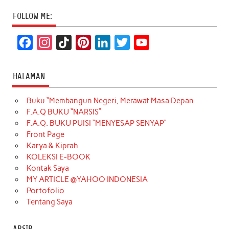
FOLLOW ME:
F
I
T
P
L
T
Y
a
n
i
i
i
w
o
c
s
k
n
n
i
u
HALAMAN
e
t
T
t
k
t
T
Buku “Membangun Negeri, Merawat Masa Depan
b
a
o
e
e
t
u
F.A.Q BUKU “NARSIS”
o
g
k
r
d
e
b
F.A.Q. BUKU PUISI “MENYESAP SENYAP”
o
r
e
I
r
e
Front Page
Karya & Kiprah
k
a
s
n
KOLEKSI E-BOOK
m
t
Kontak Saya
MY ARTICLE @YAHOO INDONESIA
Portofolio
Tentang Saya
ARSIP