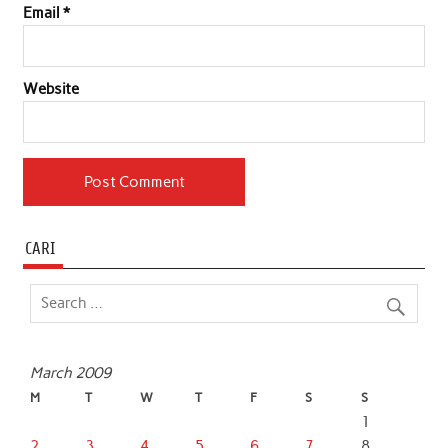
Email
*
Website
CARI
March 2009
M
T
W
T
F
S
S
1
2
3
4
5
6
7
8