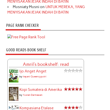
MENYISAKAN JEJAK INDAH DI BATIN
Musniaty Musni
on
UNTUK MEREKA, YANG
MENYISAKAN JEJAK INDAH DI BATIN
PAGE RANK CHECKER
GOOD READS BOOK SHELF
Amril's bookshelf: read
Ijo Anget Anget
by
Irayani Queencyputri
Kopi Sumatera di Amerika
by
Yusran Darmawan
Kompasiana Etalase