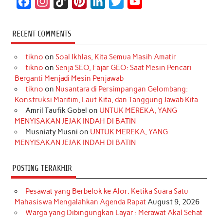
F
I
T
P
L
T
Y
a
n
i
i
i
w
o
c
s
k
n
n
i
u
RECENT COMMENTS
e
t
T
t
k
t
T
tikno
on
Soal Ikhlas, Kita Semua Masih Amatir
b
a
o
e
e
t
u
tikno
on
Senja SEO, Fajar GEO: Saat Mesin Pencari
o
g
k
r
d
e
b
Berganti Menjadi Mesin Penjawab
o
r
e
I
r
e
tikno
on
Nusantara di Persimpangan Gelombang:
Konstruksi Maritim, Laut Kita, dan Tanggung Jawab Kita
k
a
s
n
Amril Taufik Gobel
on
UNTUK MEREKA, YANG
m
t
MENYISAKAN JEJAK INDAH DI BATIN
Musniaty Musni
on
UNTUK MEREKA, YANG
MENYISAKAN JEJAK INDAH DI BATIN
POSTING TERAKHIR
Pesawat yang Berbelok ke Alor: Ketika Suara Satu
Mahasiswa Mengalahkan Agenda Rapat
August 9, 2026
Warga yang Dibingungkan Layar : Merawat Akal Sehat