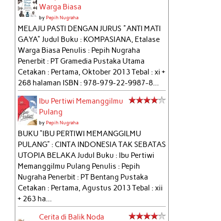
Warga Biasa
by
Pepih Nugraha
MELAJU PASTI DENGAN JURUS "ANTI MATI
GAYA" Judul Buku : KOMPASIANA, Etalase
Warga Biasa Penulis : Pepih Nugraha
Penerbit : PT Gramedia Pustaka Utama
Cetakan : Pertama, Oktober 2013 Tebal : xi +
268 halaman ISBN : 978-979-22-9987-8...
Ibu Pertiwi Memanggilmu
Pulang
by
Pepih Nugraha
BUKU “IBU PERTIWI MEMANGGILMU
PULANG” : CINTA INDONESIA TAK SEBATAS
UTOPIA BELAKA Judul Buku : Ibu Pertiwi
Memanggilmu Pulang Penulis : Pepih
Nugraha Penerbit : PT Bentang Pustaka
Cetakan : Pertama, Agustus 2013 Tebal : xii
+ 263 ha...
Cerita di Balik Noda