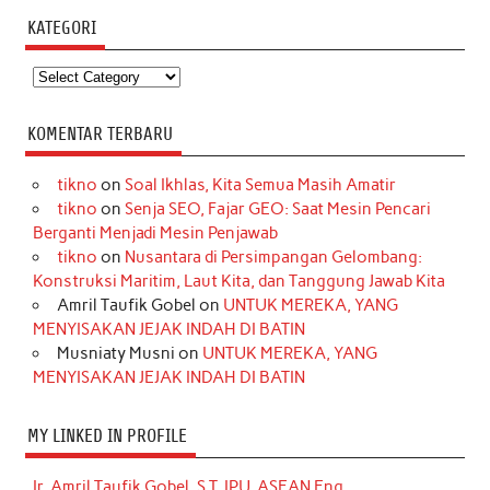
KATEGORI
Kategori
KOMENTAR TERBARU
tikno
on
Soal Ikhlas, Kita Semua Masih Amatir
tikno
on
Senja SEO, Fajar GEO: Saat Mesin Pencari
Berganti Menjadi Mesin Penjawab
tikno
on
Nusantara di Persimpangan Gelombang:
Konstruksi Maritim, Laut Kita, dan Tanggung Jawab Kita
Amril Taufik Gobel
on
UNTUK MEREKA, YANG
MENYISAKAN JEJAK INDAH DI BATIN
Musniaty Musni
on
UNTUK MEREKA, YANG
MENYISAKAN JEJAK INDAH DI BATIN
MY LINKED IN PROFILE
Ir. Amril Taufik Gobel, S.T, IPU, ASEAN Eng.