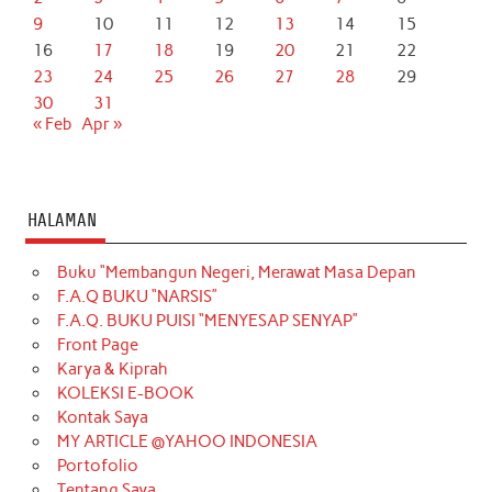
9
10
11
12
13
14
15
16
17
18
19
20
21
22
23
24
25
26
27
28
29
30
31
« Feb
Apr »
HALAMAN
Buku “Membangun Negeri, Merawat Masa Depan
F.A.Q BUKU “NARSIS”
F.A.Q. BUKU PUISI “MENYESAP SENYAP”
Front Page
Karya & Kiprah
KOLEKSI E-BOOK
Kontak Saya
MY ARTICLE @YAHOO INDONESIA
Portofolio
Tentang Saya