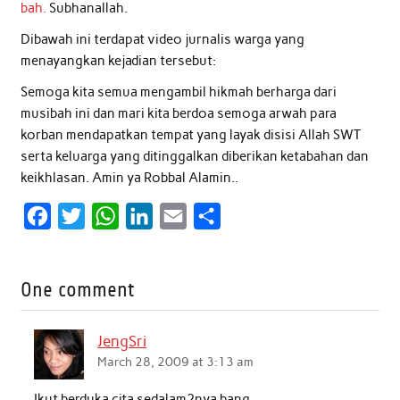
bah.
Subhanallah.
Dibawah ini terdapat video jurnalis warga yang
menayangkan kejadian tersebut:
Semoga kita semua mengambil hikmah berharga dari
musibah ini dan mari kita berdoa semoga arwah para
korban mendapatkan tempat yang layak disisi Allah SWT
serta keluarga yang ditinggalkan diberikan ketabahan dan
keikhlasan. Amin ya Robbal Alamin..
F
T
W
L
E
S
a
w
h
i
m
h
c
i
a
n
a
a
One comment
e
t
t
k
i
r
b
t
s
e
l
e
JengSri
o
e
A
d
March 28, 2009 at 3:13 am
o
r
p
I
Ikut berduka cita sedalam2nya bang.