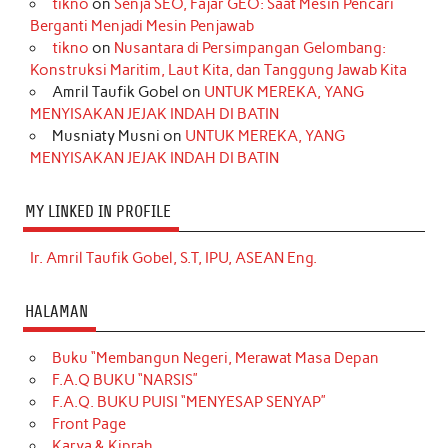
tikno
on
Senja SEO, Fajar GEO: Saat Mesin Pencari
Berganti Menjadi Mesin Penjawab
tikno
on
Nusantara di Persimpangan Gelombang:
Konstruksi Maritim, Laut Kita, dan Tanggung Jawab Kita
Amril Taufik Gobel
on
UNTUK MEREKA, YANG
MENYISAKAN JEJAK INDAH DI BATIN
Musniaty Musni
on
UNTUK MEREKA, YANG
MENYISAKAN JEJAK INDAH DI BATIN
MY LINKED IN PROFILE
Ir. Amril Taufik Gobel, S.T, IPU, ASEAN Eng.
HALAMAN
Buku “Membangun Negeri, Merawat Masa Depan
F.A.Q BUKU “NARSIS”
F.A.Q. BUKU PUISI “MENYESAP SENYAP”
Front Page
Karya & Kiprah