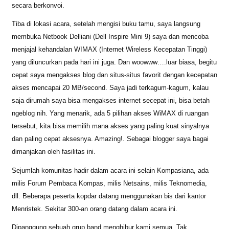
secara berkonvoi.
Tiba di lokasi acara, setelah mengisi buku tamu, saya langsung
membuka Netbook Delliani (Dell Inspire Mini 9) saya dan mencoba
menjajal kehandalan WIMAX (Internet Wireless Kecepatan Tinggi)
yang diluncurkan pada hari ini juga. Dan woowww….luar biasa, begitu
cepat saya mengakses blog dan situs-situs favorit dengan kecepatan
akses mencapai 20 MB/second. Saya jadi terkagum-kagum, kalau
saja dirumah saya bisa mengakses internet secepat ini, bisa betah
ngeblog nih. Yang menarik, ada 5 pilihan akses WiMAX di ruangan
tersebut, kita bisa memilih mana akses yang paling kuat sinyalnya
dan paling cepat aksesnya. Amazing!. Sebagai blogger saya bagai
dimanjakan oleh fasilitas ini.
Sejumlah komunitas hadir dalam acara ini selain Kompasiana, ada
milis Forum Pembaca Kompas, milis Netsains, milis Teknomedia,
dll. Beberapa peserta kopdar datang menggunakan bis dari kantor
Menristek. Sekitar 300-an orang datang dalam acara ini.
Dipanggung sebuah grup band menghibur kami semua. Tak