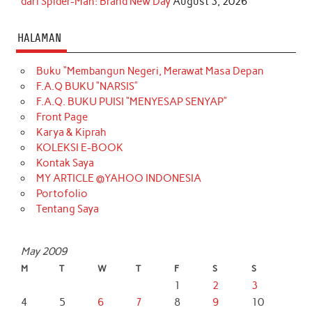
dari Spider-Man: Brand New Day
August 3, 2026
HALAMAN
Buku “Membangun Negeri, Merawat Masa Depan
F.A.Q BUKU “NARSIS”
F.A.Q. BUKU PUISI “MENYESAP SENYAP”
Front Page
Karya & Kiprah
KOLEKSI E-BOOK
Kontak Saya
MY ARTICLE @YAHOO INDONESIA
Portofolio
Tentang Saya
May 2009
M
T
W
T
F
S
S
1
2
3
4
5
6
7
8
9
10