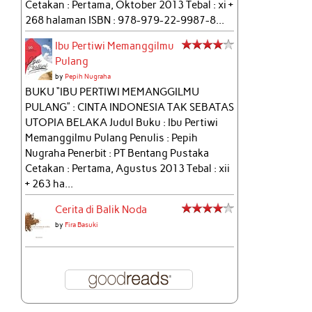
Cetakan : Pertama, Oktober 2013 Tebal : xi +
268 halaman ISBN : 978-979-22-9987-8...
Ibu Pertiwi Memanggilmu
Pulang
by
Pepih Nugraha
BUKU “IBU PERTIWI MEMANGGILMU
PULANG” : CINTA INDONESIA TAK SEBATAS
UTOPIA BELAKA Judul Buku : Ibu Pertiwi
Memanggilmu Pulang Penulis : Pepih
Nugraha Penerbit : PT Bentang Pustaka
Cetakan : Pertama, Agustus 2013 Tebal : xii
+ 263 ha...
Cerita di Balik Noda
by
Fira Basuki