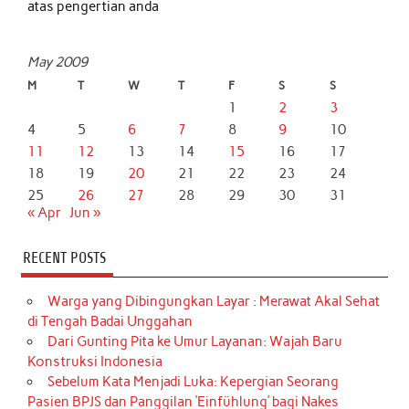
atas pengertian anda
May 2009
M
T
W
T
F
S
S
1
2
3
4
5
6
7
8
9
10
11
12
13
14
15
16
17
18
19
20
21
22
23
24
25
26
27
28
29
30
31
« Apr
Jun »
RECENT POSTS
Warga yang Dibingungkan Layar : Merawat Akal Sehat
di Tengah Badai Unggahan
Dari Gunting Pita ke Umur Layanan: Wajah Baru
Konstruksi Indonesia
Sebelum Kata Menjadi Luka: Kepergian Seorang
Pasien BPJS dan Panggilan ‘Einfühlung’ bagi Nakes