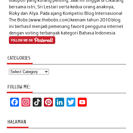
maupun yang kurang penting. Saat ini tinggal di Cikarang
bersama istri, Sri Lestari serta kedua orang anaknya,
Rizky dan Alya. Pada ajang Kompetisi Blog Internasional
The Bobs (www.thebobs.com) keenam tahun 2010 blog
ini berhasil menjadi pemenang favorit pengguna internet
dengan voting terbanyak kategori Bahasa Indonesia.
CATEGORIES
Categories
FOLLOW ME:
F
I
T
P
L
T
Y
a
n
i
i
i
w
o
c
s
k
n
n
i
u
HALAMAN
e
t
T
t
k
t
T