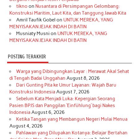
o
r
e
I
r
e
tikno
on
Nusantara di Persimpangan Gelombang:
Konstruksi Maritim, Laut Kita, dan Tanggung Jawab Kita
k
a
s
n
Amril Taufik Gobel
on
UNTUK MEREKA, YANG
m
t
MENYISAKAN JEJAK INDAH DI BATIN
Musniaty Musni
on
UNTUK MEREKA, YANG
MENYISAKAN JEJAK INDAH DI BATIN
POSTING TERAKHIR
Warga yang Dibingungkan Layar : Merawat Akal Sehat
di Tengah Badai Unggahan
August 8, 2026
Dari Gunting Pita ke Umur Layanan: Wajah Baru
Konstruksi Indonesia
August 7, 2026
Sebelum Kata Menjadi Luka: Kepergian Seorang
Pasien BPJS dan Panggilan ‘Einfühlung’ bagi Nakes
Indonesia
August 6, 2026
Ketika Tangan yang Membangun Negeri Mulai Menua
August 4, 2026
Pahlawan yang Dilupakan Kotanya: Belajar Bertahan