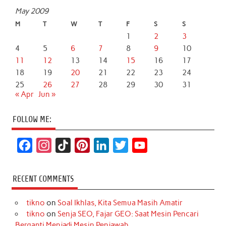
May 2009
M
T
W
T
F
S
S
1
2
3
4
5
6
7
8
9
10
11
12
13
14
15
16
17
18
19
20
21
22
23
24
25
26
27
28
29
30
31
« Apr
Jun »
FOLLOW ME:
F
I
T
P
L
T
Y
a
n
i
i
i
w
o
c
s
k
n
n
i
u
RECENT COMMENTS
e
t
T
t
k
t
T
tikno
on
Soal Ikhlas, Kita Semua Masih Amatir
b
a
o
e
e
t
u
tikno
on
Senja SEO, Fajar GEO: Saat Mesin Pencari
o
g
k
r
d
e
b
Berganti Menjadi Mesin Penjawab