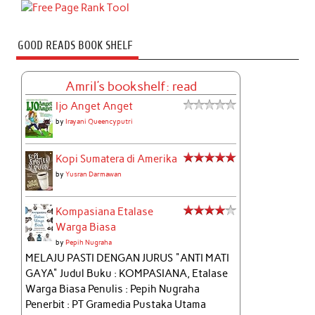
GOOD READS BOOK SHELF
Amril's bookshelf: read
Ijo Anget Anget
by
Irayani Queencyputri
Kopi Sumatera di Amerika
by
Yusran Darmawan
Kompasiana Etalase
Warga Biasa
by
Pepih Nugraha
MELAJU PASTI DENGAN JURUS "ANTI MATI
GAYA" Judul Buku : KOMPASIANA, Etalase
Warga Biasa Penulis : Pepih Nugraha
Penerbit : PT Gramedia Pustaka Utama