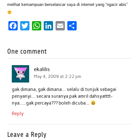
melihat kemampuan berselancar saya di internet yang “ngacir abis”
F
T
W
L
E
S
a
w
h
i
m
h
c
i
a
n
a
a
One comment
e
t
t
k
i
r
b
t
s
e
l
e
ekalilis
o
e
A
d
May 4, 2009 at 2:22 pm
o
r
p
I
gak dimana, gak dimana… selalu di tunjuk sebagai
k
p
n
penyanyi… secara suranya pak amril dahsyatttt-
nya…..gak percaya??? boleh dicuba…
Reply
Leave a Reply