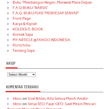
Buku “Membangun Negeri, Merawat Masa Depan
b
a
o
e
e
t
u
F.A.Q BUKU “NARSIS”
o
g
k
r
d
e
b
F.A.Q. BUKU PUISI “MENYESAP SENYAP”
o
r
e
I
r
e
Front Page
Karya & Kiprah
k
a
s
n
KOLEKSI E-BOOK
m
t
Kontak Saya
MY ARTICLE @YAHOO INDONESIA
Portofolio
Tentang Saya
ARSIP
Arsip
KOMENTAR TERBARU
tikno
on
Soal Ikhlas, Kita Semua Masih Amatir
tikno
on
Senja SEO, Fajar GEO: Saat Mesin Pencari