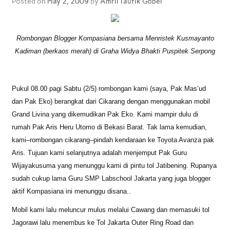
Posted on
May 2, 2009
by
Amril Taufik Gobel
Rombongan Blogger Kompasiana bersama Menristek Kusmayanto
Kadiman (berkaos merah) di Graha Widya Bhakti Puspitek Serpong
Pukul 08.00 pagi Sabtu (2/5) rombongan kami (saya, Pak Mas’ud
dan Pak Eko) berangkat dari Cikarang dengan menggunakan mobil
Grand Livina yang dikemudikan Pak Eko. Kami mampir dulu di
rumah Pak Aris Heru Utomo di Bekasi Barat. Tak lama kemudian,
kami–rombongan cikarang–pindah kendaraan ke Toyota Avanza pak
Aris. Tujuan kami selanjutnya adalah menjemput Pak Guru
Wijayakusuma yang menunggu kami di pintu tol Jatibening. Rupanya
sudah cukup lama Guru SMP Labschool Jakarta yang juga blogger
aktif Kompasiana ini menunggu disana..
Mobil kami lalu meluncur mulus melalui Cawang dan memasuki tol
Jagorawi lalu menembus ke Tol Jakarta Outer Ring Road dan