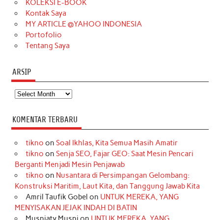
KOLEKSI E-BOOK
m
t
Kontak Saya
MY ARTICLE @YAHOO INDONESIA
Portofolio
Tentang Saya
ARSIP
Arsip
KOMENTAR TERBARU
tikno
on
Soal Ikhlas, Kita Semua Masih Amatir
tikno
on
Senja SEO, Fajar GEO: Saat Mesin Pencari
Berganti Menjadi Mesin Penjawab
tikno
on
Nusantara di Persimpangan Gelombang:
Konstruksi Maritim, Laut Kita, dan Tanggung Jawab Kita
Amril Taufik Gobel
on
UNTUK MEREKA, YANG
MENYISAKAN JEJAK INDAH DI BATIN
Musniaty Musni
on
UNTUK MEREKA, YANG