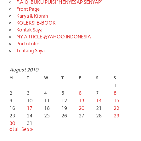
F.A.Q. BUKU PUISI “MENYESAP SENYAP”
Front Page
Karya & Kiprah
KOLEKSI E-BOOK
Kontak Saya
MY ARTICLE @YAHOO INDONESIA
Portofolio
Tentang Saya
August 2010
M
T
W
T
F
S
S
1
2
3
4
5
6
7
8
9
10
11
12
13
14
15
16
17
18
19
20
21
22
23
24
25
26
27
28
29
30
31
« Jul
Sep »