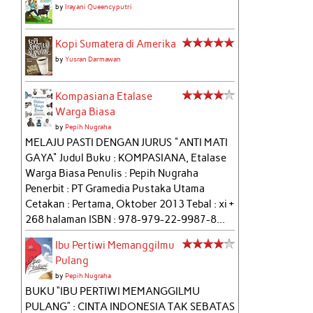
by
Irayani Queencyputri
Kopi Sumatera di Amerika
by
Yusran Darmawan
Kompasiana Etalase
Warga Biasa
by
Pepih Nugraha
MELAJU PASTI DENGAN JURUS "ANTI MATI
GAYA" Judul Buku : KOMPASIANA, Etalase
Warga Biasa Penulis : Pepih Nugraha
Penerbit : PT Gramedia Pustaka Utama
Cetakan : Pertama, Oktober 2013 Tebal : xi +
268 halaman ISBN : 978-979-22-9987-8...
Ibu Pertiwi Memanggilmu
Pulang
by
Pepih Nugraha
BUKU “IBU PERTIWI MEMANGGILMU
PULANG” : CINTA INDONESIA TAK SEBATAS