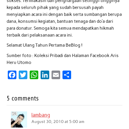
sukses. Terimakasih dan penghargaan setinggi-tingginya
kepada seluruh pihak yang sudah bersusah payah
menyiapkan acara ini dengan baik serta sumbangan berupa
dana, konsumsi kegiatan, bantuan tenaga dan do’a dari
para donatur. Semoga kita semua mendapatkan hikmah
terbaik dari pelaksanaan acara ini.
Selamat Ulang Tahun Pertama BeBlog !
Sumber foto : Koleksi Pribadi dan Halaman Facebook Aris
Heru Utomo
F
T
W
L
E
S
a
w
h
i
m
h
c
i
a
n
a
a
5 comments
e
t
t
k
i
r
b
t
s
e
l
e
lambang
o
e
A
d
August 30, 2010 at 5:00 am
o
r
p
I