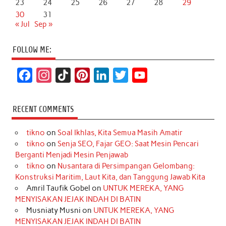
23
24
25
26
27
28
29
30
31
« Jul
Sep »
FOLLOW ME:
F
I
T
P
L
T
Y
a
n
i
i
i
w
o
c
s
k
n
n
i
u
RECENT COMMENTS
e
t
T
t
k
t
T
tikno
on
Soal Ikhlas, Kita Semua Masih Amatir
b
a
o
e
e
t
u
tikno
on
Senja SEO, Fajar GEO: Saat Mesin Pencari
o
g
k
r
d
e
b
Berganti Menjadi Mesin Penjawab
o
r
e
I
r
e
tikno
on
Nusantara di Persimpangan Gelombang:
Konstruksi Maritim, Laut Kita, dan Tanggung Jawab Kita
k
a
s
n
Amril Taufik Gobel
on
UNTUK MEREKA, YANG
m
t
MENYISAKAN JEJAK INDAH DI BATIN
Musniaty Musni
on
UNTUK MEREKA, YANG
MENYISAKAN JEJAK INDAH DI BATIN