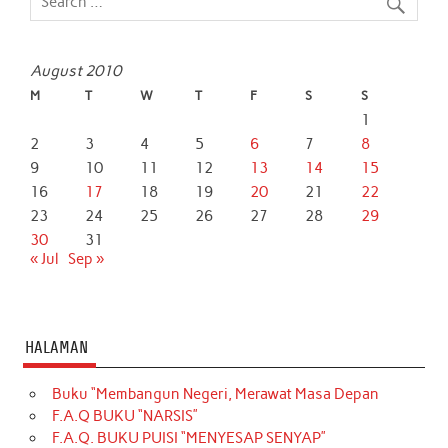
August 2010
M
T
W
T
F
S
S
1
2
3
4
5
6
7
8
9
10
11
12
13
14
15
16
17
18
19
20
21
22
23
24
25
26
27
28
29
30
31
« Jul
Sep »
HALAMAN
Buku “Membangun Negeri, Merawat Masa Depan
F.A.Q BUKU “NARSIS”
F.A.Q. BUKU PUISI “MENYESAP SENYAP”