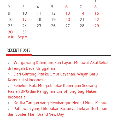
1
2
3
4
5
6
7
8
9
10
11
12
13
14
15
16
17
18
19
20
21
22
23
24
25
26
27
28
29
30
31
« Jul
Sep »
RECENT POSTS
Warga yang Dibingungkan Layar : Merawat Akal Sehat
di Tengah Badai Unggahan
Dari Gunting Pita ke Umur Layanan: Wajah Baru
Konstruksi Indonesia
Sebelum Kata Menjadi Luka: Kepergian Seorang
Pasien BPJS dan Panggilan ‘Einfühlung’ bagi Nakes
Indonesia
Ketika Tangan yang Membangun Negeri Mulai Menua
Pahlawan yang Dilupakan Kotanya: Belajar Bertahan
dari Spider-Man: Brand New Day