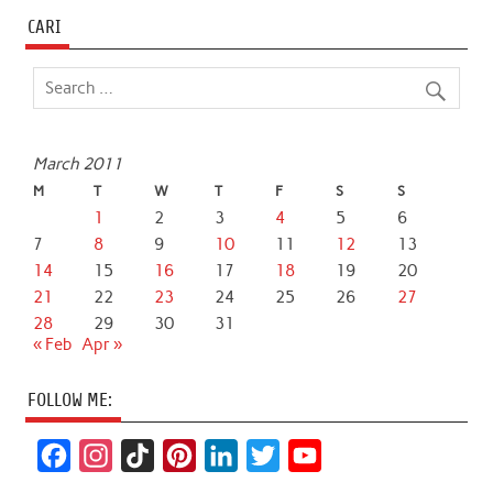
CARI
March 2011
M
T
W
T
F
S
S
1
2
3
4
5
6
7
8
9
10
11
12
13
14
15
16
17
18
19
20
21
22
23
24
25
26
27
28
29
30
31
« Feb
Apr »
FOLLOW ME:
F
I
T
P
L
T
Y
a
n
i
i
i
w
o