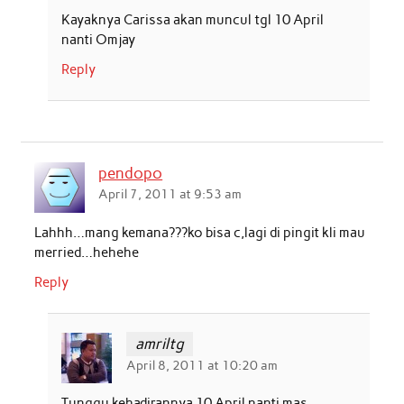
Kayaknya Carissa akan muncul tgl 10 April
nanti Omjay
Reply
pendopo
April 7, 2011 at 9:53 am
Lahhh…mang kemana???ko bisa c,lagi di pingit kli mau
merried…hehehe
Reply
amriltg
April 8, 2011 at 10:20 am
Tunggu kehadirannya 10 April nanti mas