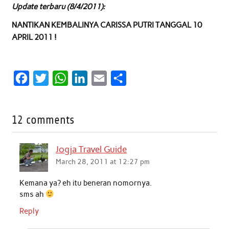
Update terbaru (8/4/2011):
NANTIKAN KEMBALINYA CARISSA PUTRI TANGGAL 10
APRIL 2011 !
F
T
W
L
E
S
a
w
h
i
m
h
c
i
a
n
a
a
12 comments
e
t
t
k
i
r
b
t
s
e
l
e
Jogja Travel Guide
o
e
A
d
March 28, 2011 at 12:27 pm
o
r
p
I
Kemana ya? eh itu beneran nomornya.
k
p
n
sms ah
Reply