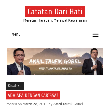
Skip
to
content
Catatan Dari Hati
Meretas Harapan, Merawat Kewarasan
Menu
Kisahku
ADA APA DENGAN CARISSA?
Posted on
March 28, 2011
by
Amril Taufik Gobel