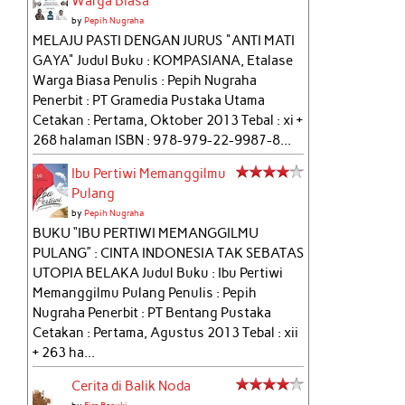
Warga Biasa
by
Pepih Nugraha
MELAJU PASTI DENGAN JURUS "ANTI MATI
GAYA" Judul Buku : KOMPASIANA, Etalase
Warga Biasa Penulis : Pepih Nugraha
Penerbit : PT Gramedia Pustaka Utama
Cetakan : Pertama, Oktober 2013 Tebal : xi +
268 halaman ISBN : 978-979-22-9987-8...
Ibu Pertiwi Memanggilmu
Pulang
by
Pepih Nugraha
BUKU “IBU PERTIWI MEMANGGILMU
PULANG” : CINTA INDONESIA TAK SEBATAS
UTOPIA BELAKA Judul Buku : Ibu Pertiwi
Memanggilmu Pulang Penulis : Pepih
Nugraha Penerbit : PT Bentang Pustaka
Cetakan : Pertama, Agustus 2013 Tebal : xii
+ 263 ha...
Cerita di Balik Noda