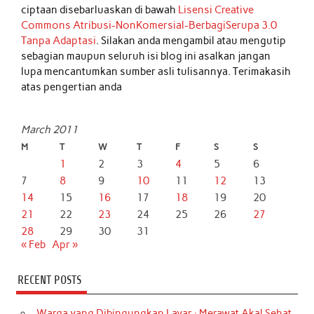
ciptaan disebarluaskan di bawah
Lisensi Creative
Commons Atribusi-NonKomersial-BerbagiSerupa 3.0
Tanpa Adaptasi
. Silakan anda mengambil atau mengutip
sebagian maupun seluruh isi blog ini asalkan jangan
lupa mencantumkan sumber asli tulisannya. Terimakasih
atas pengertian anda
March 2011
M
T
W
T
F
S
S
1
2
3
4
5
6
7
8
9
10
11
12
13
14
15
16
17
18
19
20
21
22
23
24
25
26
27
28
29
30
31
« Feb
Apr »
RECENT POSTS
Warga yang Dibingungkan Layar : Merawat Akal Sehat