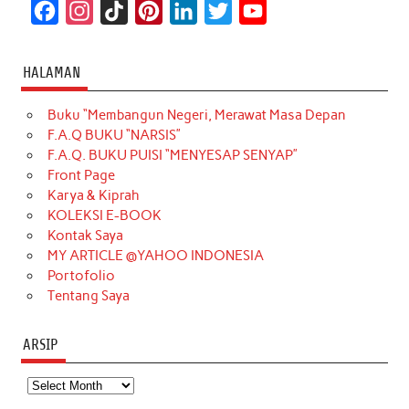
F
I
T
P
L
T
Y
a
n
i
i
i
w
o
c
s
k
n
n
i
u
HALAMAN
e
t
T
t
k
t
T
Buku “Membangun Negeri, Merawat Masa Depan
b
a
o
e
e
t
u
F.A.Q BUKU “NARSIS”
o
g
k
r
d
e
b
F.A.Q. BUKU PUISI “MENYESAP SENYAP”
o
r
e
I
r
e
Front Page
Karya & Kiprah
k
a
s
n
KOLEKSI E-BOOK
m
t
Kontak Saya
MY ARTICLE @YAHOO INDONESIA
Portofolio
Tentang Saya
ARSIP
Arsip