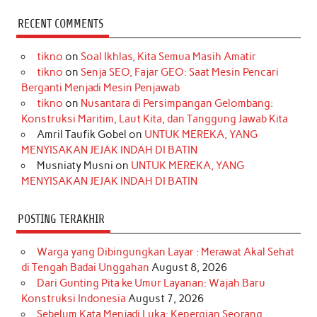
c
s
k
n
n
i
u
RECENT COMMENTS
e
t
T
t
k
t
T
tikno
on
Soal Ikhlas, Kita Semua Masih Amatir
b
a
o
e
e
t
u
tikno
on
Senja SEO, Fajar GEO: Saat Mesin Pencari
o
g
k
r
d
e
b
Berganti Menjadi Mesin Penjawab
o
r
e
I
r
e
tikno
on
Nusantara di Persimpangan Gelombang:
Konstruksi Maritim, Laut Kita, dan Tanggung Jawab Kita
k
a
s
n
Amril Taufik Gobel
on
UNTUK MEREKA, YANG
m
t
MENYISAKAN JEJAK INDAH DI BATIN
Musniaty Musni
on
UNTUK MEREKA, YANG
MENYISAKAN JEJAK INDAH DI BATIN
POSTING TERAKHIR
Warga yang Dibingungkan Layar : Merawat Akal Sehat
di Tengah Badai Unggahan
August 8, 2026
Dari Gunting Pita ke Umur Layanan: Wajah Baru
Konstruksi Indonesia
August 7, 2026
Sebelum Kata Menjadi Luka: Kepergian Seorang