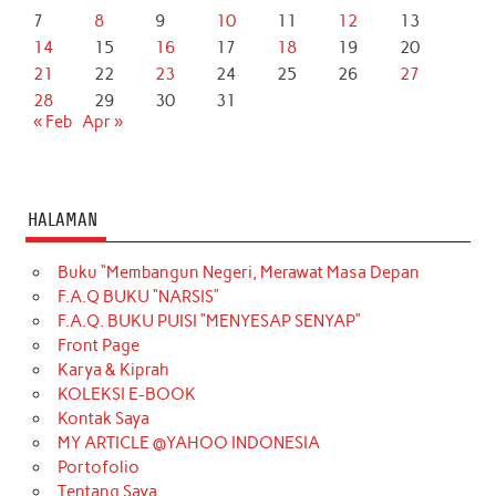
7
8
9
10
11
12
13
14
15
16
17
18
19
20
21
22
23
24
25
26
27
28
29
30
31
« Feb
Apr »
HALAMAN
Buku “Membangun Negeri, Merawat Masa Depan
F.A.Q BUKU “NARSIS”
F.A.Q. BUKU PUISI “MENYESAP SENYAP”
Front Page
Karya & Kiprah
KOLEKSI E-BOOK
Kontak Saya
MY ARTICLE @YAHOO INDONESIA
Portofolio
Tentang Saya