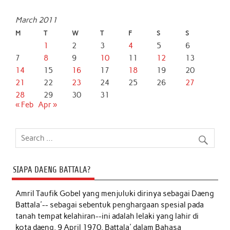
March 2011
M
T
W
T
F
S
S
1
2
3
4
5
6
7
8
9
10
11
12
13
14
15
16
17
18
19
20
21
22
23
24
25
26
27
28
29
30
31
« Feb
Apr »
SIAPA DAENG BATTALA?
Amril Taufik Gobel
yang menjuluki dirinya sebagai Daeng
Battala'-- sebagai sebentuk penghargaan spesial pada
tanah tempat kelahiran--ini adalah lelaki yang lahir di
kota daeng, 9 April 1970. Battala' dalam Bahasa