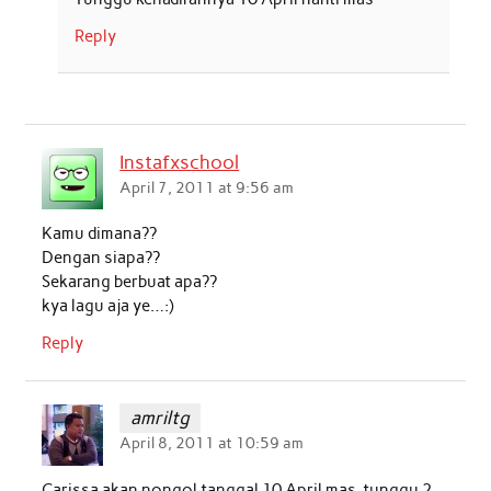
Reply
Instafxschool
April 7, 2011 at 9:56 am
Kamu dimana??
Dengan siapa??
Sekarang berbuat apa??
kya lagu aja ye…:)
Reply
amriltg
April 8, 2011 at 10:59 am
Carissa akan nongol tanggal 10 April mas, tunggu 2