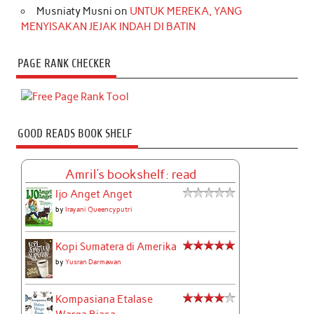
Musniaty Musni
on
UNTUK MEREKA, YANG
MENYISAKAN JEJAK INDAH DI BATIN
PAGE RANK CHECKER
GOOD READS BOOK SHELF
Amril's bookshelf: read
Ijo Anget Anget
by
Irayani Queencyputri
Kopi Sumatera di Amerika
by
Yusran Darmawan
Kompasiana Etalase