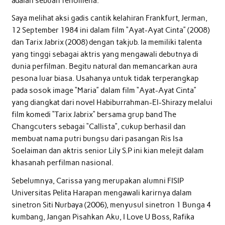
adalah sebuah fenomena.
Saya melihat aksi gadis cantik kelahiran Frankfurt, Jerman,
12 September 1984 ini dalam film “Ayat-Ayat Cinta” (2008)
dan Tarix Jabrix (2008) dengan takjub. Ia memiliki talenta
yang tinggi sebagai aktris yang mengawali debutnya di
dunia perfilman. Begitu natural dan memancarkan aura
pesona luar biasa. Usahanya untuk tidak terperangkap
pada sosok image “Maria” dalam film “Ayat-Ayat Cinta”
yang diangkat dari novel Habiburrahman-El-Shirazy melalui
film komedi “Tarix Jabrix” bersama grup band The
Changcuters sebagai “Callista”, cukup berhasil dan
membuat nama putri bungsu dari pasangan Ris Isa
Soelaiman dan aktris senior Lily S.P ini kian melejit dalam
khasanah perfilman nasional.
Sebelumnya, Carissa yang merupakan alumni FISIP
Universitas Pelita Harapan mengawali karirnya dalam
sinetron Siti Nurbaya (2006), menyusul sinetron 1 Bunga 4
kumbang, Jangan Pisahkan Aku, I Love U Boss, Rafika