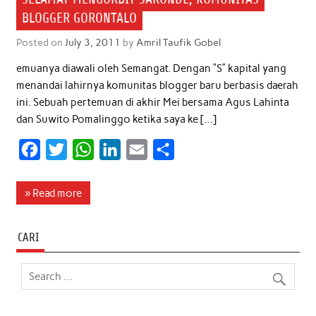
BLOGGER GORONTALO
Posted on
July 3, 2011
by
Amril Taufik Gobel
emuanya diawali oleh Semangat. Dengan “S” kapital yang
menandai lahirnya komunitas blogger baru berbasis daerah
ini. Sebuah pertemuan di akhir Mei bersama Agus Lahinta
dan Suwito Pomalinggo ketika saya ke […]
F
T
W
L
E
S
a
w
h
i
m
h
c
i
a
n
a
a
» Read more
e
t
t
k
i
r
b
t
s
e
l
e
CARI
o
e
A
d
o
r
p
I
k
p
n