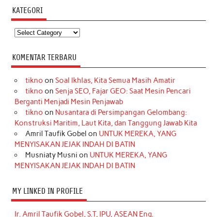
KATEGORI
Kategori
KOMENTAR TERBARU
tikno
on
Soal Ikhlas, Kita Semua Masih Amatir
tikno
on
Senja SEO, Fajar GEO: Saat Mesin Pencari
Berganti Menjadi Mesin Penjawab
tikno
on
Nusantara di Persimpangan Gelombang:
Konstruksi Maritim, Laut Kita, dan Tanggung Jawab Kita
Amril Taufik Gobel
on
UNTUK MEREKA, YANG
MENYISAKAN JEJAK INDAH DI BATIN
Musniaty Musni
on
UNTUK MEREKA, YANG
MENYISAKAN JEJAK INDAH DI BATIN
MY LINKED IN PROFILE
Ir. Amril Taufik Gobel, S.T, IPU, ASEAN Eng.