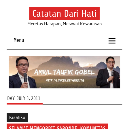
Skip
to
content
Catatan Dari Hati
Meretas Harapan, Merawat Kewarasan
Menu
DAY:
JULY 3, 2011
Kisahku
SELAMAT MENGORBIT SARONDE, KOMUNITAS