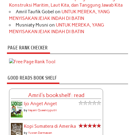
Konstruksi Maritim, Laut Kita, dan Tanggung Jawab Kita
Amril Taufik Gobel
on
UNTUK MEREKA, YANG
MENYISAKAN JEJAK INDAH DI BATIN
Musniaty Musni
on
UNTUK MEREKA, YANG
MENYISAKAN JEJAK INDAH DI BATIN
PAGE RANK CHECKER
GOOD READS BOOK SHELF
Amril's bookshelf: read
Ijo Anget Anget
by
Irayani Queencyputri
Kopi Sumatera di Amerika
by
Yusran Darmawan