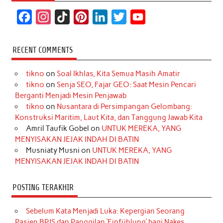
F
I
T
P
L
T
Y
a
n
i
i
i
w
o
c
s
k
n
n
i
u
RECENT COMMENTS
e
t
T
t
k
t
T
tikno
on
Soal Ikhlas, Kita Semua Masih Amatir
b
a
o
e
e
t
u
tikno
on
Senja SEO, Fajar GEO: Saat Mesin Pencari
o
g
k
r
d
e
b
Berganti Menjadi Mesin Penjawab
o
r
e
I
r
e
tikno
on
Nusantara di Persimpangan Gelombang:
Konstruksi Maritim, Laut Kita, dan Tanggung Jawab Kita
k
a
s
n
Amril Taufik Gobel
on
UNTUK MEREKA, YANG
m
t
MENYISAKAN JEJAK INDAH DI BATIN
Musniaty Musni
on
UNTUK MEREKA, YANG
MENYISAKAN JEJAK INDAH DI BATIN
POSTING TERAKHIR
Sebelum Kata Menjadi Luka: Kepergian Seorang
Pasien BPJS dan Panggilan ‘Einfühlung’ bagi Nakes