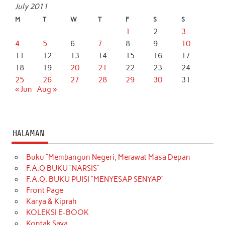
July 2011
M
T
W
T
F
S
S
1
2
3
4
5
6
7
8
9
10
11
12
13
14
15
16
17
18
19
20
21
22
23
24
25
26
27
28
29
30
31
« Jun
Aug »
HALAMAN
Buku “Membangun Negeri, Merawat Masa Depan
F.A.Q BUKU “NARSIS”
F.A.Q. BUKU PUISI “MENYESAP SENYAP”
Front Page
Karya & Kiprah
KOLEKSI E-BOOK
Kontak Saya