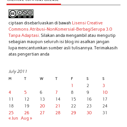
ciptaan disebarluaskan di bawah
Lisensi Creative
Commons Atribusi-NonKomersial-BerbagiSerupa 3.0
Tanpa Adaptasi
. Silakan anda mengambil atau mengutip
sebagian maupun seluruh isi blog ini asalkan jangan
lupa mencantumkan sumber asli tulisannya. Terimakasih
atas pengertian anda
July 2011
M
T
W
T
F
S
S
1
2
3
4
5
6
7
8
9
10
11
12
13
14
15
16
17
18
19
20
21
22
23
24
25
26
27
28
29
30
31
« Jun
Aug »