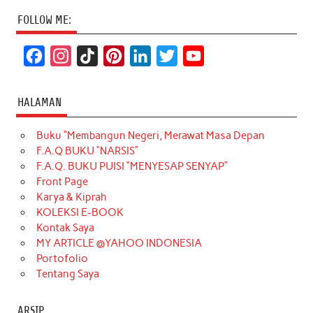
FOLLOW ME:
F
I
T
P
L
T
Y
a
n
i
i
i
w
o
c
s
k
n
n
i
u
HALAMAN
e
t
T
t
k
t
T
Buku “Membangun Negeri, Merawat Masa Depan
b
a
o
e
e
t
u
F.A.Q BUKU “NARSIS”
o
g
k
r
d
e
b
F.A.Q. BUKU PUISI “MENYESAP SENYAP”
o
r
e
I
r
e
Front Page
Karya & Kiprah
k
a
s
n
KOLEKSI E-BOOK
m
t
Kontak Saya
MY ARTICLE @YAHOO INDONESIA
Portofolio
Tentang Saya
ARSIP