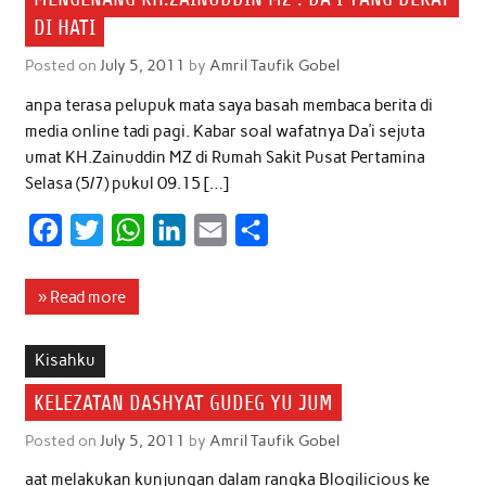
DI HATI
Posted on
July 5, 2011
by
Amril Taufik Gobel
anpa terasa pelupuk mata saya basah membaca berita di
media online tadi pagi. Kabar soal wafatnya Da’i sejuta
umat KH.Zainuddin MZ di Rumah Sakit Pusat Pertamina
Selasa (5/7) pukul 09.15 […]
F
T
W
L
E
S
a
w
h
i
m
h
c
i
a
n
a
a
» Read more
e
t
t
k
i
r
b
t
s
e
l
e
Kisahku
o
e
A
d
KELEZATAN DASHYAT GUDEG YU JUM
o
r
p
I
Posted on
July 5, 2011
by
Amril Taufik Gobel
k
p
n
aat melakukan kunjungan dalam rangka Blogilicious ke