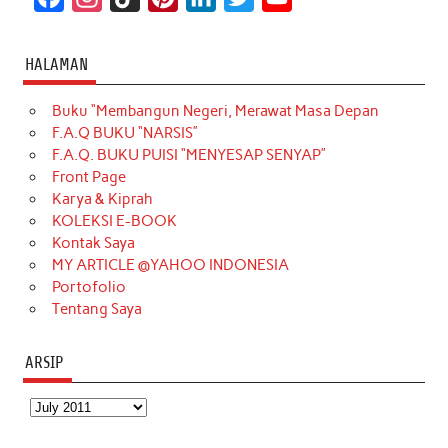
a
n
i
i
i
w
o
c
s
k
n
n
i
u
HALAMAN
e
t
T
t
k
t
T
Buku “Membangun Negeri, Merawat Masa Depan
b
a
o
e
e
t
u
F.A.Q BUKU “NARSIS”
o
g
k
r
d
e
b
F.A.Q. BUKU PUISI “MENYESAP SENYAP”
o
r
e
I
r
e
Front Page
Karya & Kiprah
k
a
s
n
KOLEKSI E-BOOK
m
t
Kontak Saya
MY ARTICLE @YAHOO INDONESIA
Portofolio
Tentang Saya
ARSIP
Arsip