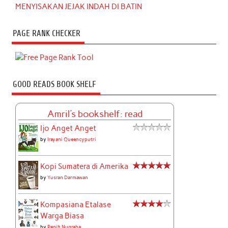
MENYISAKAN JEJAK INDAH DI BATIN
PAGE RANK CHECKER
GOOD READS BOOK SHELF
Amril's bookshelf: read
Ijo Anget Anget
by
Irayani Queencyputri
Kopi Sumatera di Amerika
by
Yusran Darmawan
Kompasiana Etalase
Warga Biasa
by
Pepih Nugraha