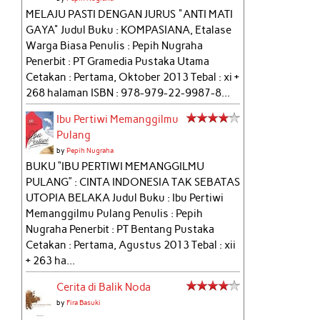
MELAJU PASTI DENGAN JURUS "ANTI MATI
GAYA" Judul Buku : KOMPASIANA, Etalase
Warga Biasa Penulis : Pepih Nugraha
Penerbit : PT Gramedia Pustaka Utama
Cetakan : Pertama, Oktober 2013 Tebal : xi +
268 halaman ISBN : 978-979-22-9987-8...
Ibu Pertiwi Memanggilmu
Pulang
by
Pepih Nugraha
BUKU “IBU PERTIWI MEMANGGILMU
PULANG” : CINTA INDONESIA TAK SEBATAS
UTOPIA BELAKA Judul Buku : Ibu Pertiwi
Memanggilmu Pulang Penulis : Pepih
Nugraha Penerbit : PT Bentang Pustaka
Cetakan : Pertama, Agustus 2013 Tebal : xii
+ 263 ha...
Cerita di Balik Noda
by
Fira Basuki