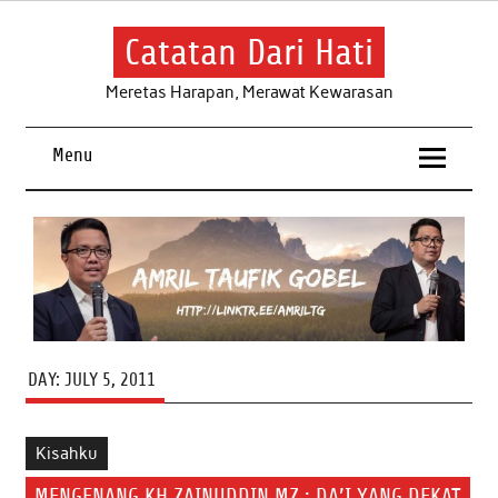
Skip
to
content
Catatan Dari Hati
Meretas Harapan, Merawat Kewarasan
Menu
DAY:
JULY 5, 2011
Kisahku
MENGENANG KH.ZAINUDDIN MZ : DA’I YANG DEKAT