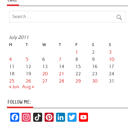
July 2011
M
T
W
T
F
S
S
1
2
3
4
5
6
7
8
9
10
11
12
13
14
15
16
17
18
19
20
21
22
23
24
25
26
27
28
29
30
31
« Jun
Aug »
FOLLOW ME:
F
I
T
P
L
T
Y
a
n
i
i
i
w
o