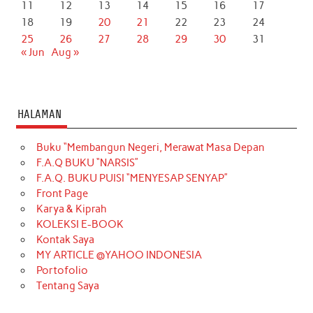
11
12
13
14
15
16
17
18
19
20
21
22
23
24
25
26
27
28
29
30
31
« Jun
Aug »
HALAMAN
Buku “Membangun Negeri, Merawat Masa Depan
F.A.Q BUKU “NARSIS”
F.A.Q. BUKU PUISI “MENYESAP SENYAP”
Front Page
Karya & Kiprah
KOLEKSI E-BOOK
Kontak Saya
MY ARTICLE @YAHOO INDONESIA
Portofolio
Tentang Saya