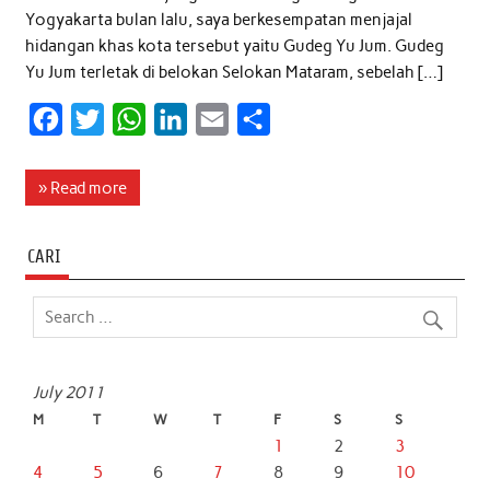
Yogyakarta bulan lalu, saya berkesempatan menjajal
hidangan khas kota tersebut yaitu Gudeg Yu Jum. Gudeg
Yu Jum terletak di belokan Selokan Mataram, sebelah […]
F
T
W
L
E
S
a
w
h
i
m
h
c
i
a
n
a
a
» Read more
e
t
t
k
i
r
b
t
s
e
l
e
CARI
o
e
A
d
o
r
p
I
k
p
n
July 2011
M
T
W
T
F
S
S
1
2
3
4
5
6
7
8
9
10