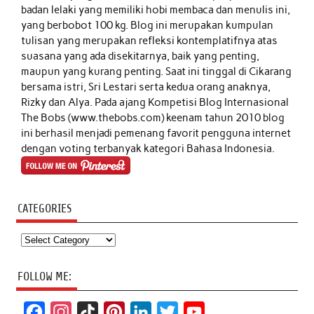
badan lelaki yang memiliki hobi membaca dan menulis ini,
yang berbobot 100 kg. Blog ini merupakan kumpulan
tulisan yang merupakan refleksi kontemplatifnya atas
suasana yang ada disekitarnya, baik yang penting,
maupun yang kurang penting. Saat ini tinggal di Cikarang
bersama istri, Sri Lestari serta kedua orang anaknya,
Rizky dan Alya. Pada ajang Kompetisi Blog Internasional
The Bobs (www.thebobs.com) keenam tahun 2010 blog
ini berhasil menjadi pemenang favorit pengguna internet
dengan voting terbanyak kategori Bahasa Indonesia.
CATEGORIES
Categories
FOLLOW ME:
F
I
T
P
L
T
Y