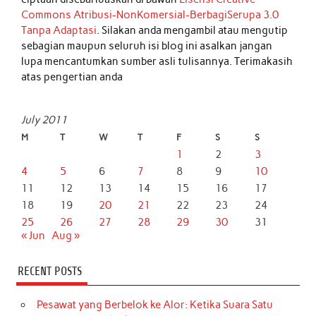
Commons Atribusi-NonKomersial-BerbagiSerupa 3.0
Tanpa Adaptasi
. Silakan anda mengambil atau mengutip
sebagian maupun seluruh isi blog ini asalkan jangan
lupa mencantumkan sumber asli tulisannya. Terimakasih
atas pengertian anda
July 2011
M
T
W
T
F
S
S
1
2
3
4
5
6
7
8
9
10
11
12
13
14
15
16
17
18
19
20
21
22
23
24
25
26
27
28
29
30
31
« Jun
Aug »
RECENT POSTS
Pesawat yang Berbelok ke Alor: Ketika Suara Satu