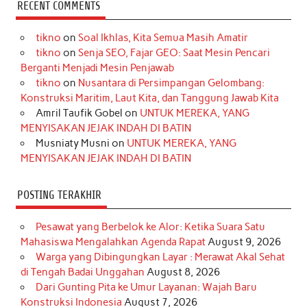
c
s
k
n
n
i
u
RECENT COMMENTS
e
t
T
t
k
t
T
tikno
on
Soal Ikhlas, Kita Semua Masih Amatir
b
a
o
e
e
t
u
tikno
on
Senja SEO, Fajar GEO: Saat Mesin Pencari
o
g
k
r
d
e
b
Berganti Menjadi Mesin Penjawab
o
r
e
I
r
e
tikno
on
Nusantara di Persimpangan Gelombang:
Konstruksi Maritim, Laut Kita, dan Tanggung Jawab Kita
k
a
s
n
Amril Taufik Gobel
on
UNTUK MEREKA, YANG
m
t
MENYISAKAN JEJAK INDAH DI BATIN
Musniaty Musni
on
UNTUK MEREKA, YANG
MENYISAKAN JEJAK INDAH DI BATIN
POSTING TERAKHIR
Pesawat yang Berbelok ke Alor: Ketika Suara Satu
Mahasiswa Mengalahkan Agenda Rapat
August 9, 2026
Warga yang Dibingungkan Layar : Merawat Akal Sehat
di Tengah Badai Unggahan
August 8, 2026
Dari Gunting Pita ke Umur Layanan: Wajah Baru
Konstruksi Indonesia
August 7, 2026