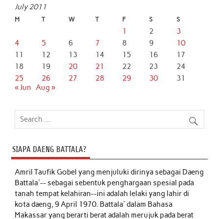
July 2011
M
T
W
T
F
S
S
1
2
3
4
5
6
7
8
9
10
11
12
13
14
15
16
17
18
19
20
21
22
23
24
25
26
27
28
29
30
31
« Jun
Aug »
SIAPA DAENG BATTALA?
Amril Taufik Gobel
yang menjuluki dirinya sebagai Daeng
Battala'-- sebagai sebentuk penghargaan spesial pada
tanah tempat kelahiran--ini adalah lelaki yang lahir di
kota daeng, 9 April 1970. Battala' dalam Bahasa
Makassar yang berarti berat adalah merujuk pada berat