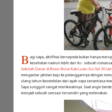
B
agi saya, aktifitas bersepeda bukan hanya meru
kesehatan namun lebih dari itu : sebuah roman
Sekolah Dasar di Bone-Bone Kab.Luwu Sul-Sel 30 tah
mengantar jahitan baju ke pelanggannya dengan meng
ulang tahun kesembilan dari ayah saya senantiasa me
Saya sungguh sangat menikmatinya. Saat angin berd
menjadi sebuah sensasi tersendiri yang melenakan.