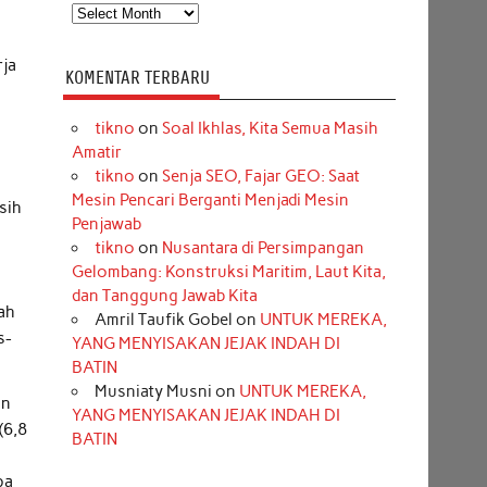
Arsip
rja
KOMENTAR TERBARU
tikno
on
Soal Ikhlas, Kita Semua Masih
Amatir
tikno
on
Senja SEO, Fajar GEO: Saat
Mesin Pencari Berganti Menjadi Mesin
sih
Penjawab
tikno
on
Nusantara di Persimpangan
Gelombang: Konstruksi Maritim, Laut Kita,
dan Tanggung Jawab Kita
ah
Amril Taufik Gobel
on
UNTUK MEREKA,
s-
YANG MENYISAKAN JEJAK INDAH DI
BATIN
Musniaty Musni
on
UNTUK MEREKA,
an
YANG MENYISAKAN JEJAK INDAH DI
(6,8
BATIN
pa