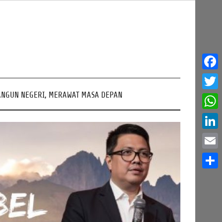
Face
NGUN NEGERI, MERAWAT MASA DEPAN
Twitt
What
Linke
Email
Share