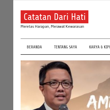
Skip
to
content
Catatan Dari Hati
Meretas Harapan, Merawat Kewarasan
BERANDA
TENTANG SAYA
KARYA & KI