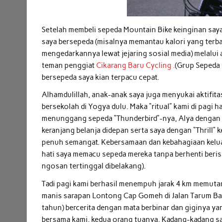
Setelah membeli sepeda Mountain Bike keinginan saya
saya bersepeda (misalnya memantau kalori yang terb
mengedarkannya lewat jejaring sosial media) melalui 
teman penggiat
Cikarang Baru Cycling .
(Grup Sepeda 
bersepeda saya kian terpacu cepat.
Alhamdulillah, anak-anak saya juga menyukai aktifita
bersekolah di Yogya dulu. Maka “ritual” kami di pagi h
menunggang sepeda “Thunderbird”-nya, Alya dengan s
keranjang belanja didepan serta saya dengan “Thrill
penuh semangat. Kebersamaan dan kebahagiaan keluar
hati saya memacu sepeda mereka tanpa berhenti berist
ngosan tertinggal dibelakang).
Tadi pagi kami berhasil menempuh jarak 4 km memutar 
manis sarapan Lontong Cap Gomeh di Jalan Tarum Bara
tahun) bercerita dengan mata berbinar dan giginya
bersama kami, kedua orang tuanya. Kadang-kadang sa