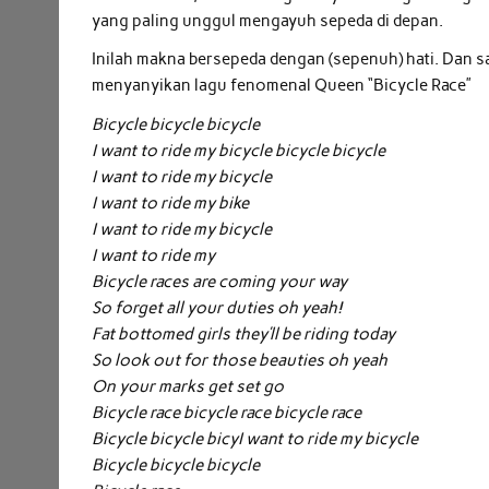
yang paling unggul mengayuh sepeda di depan.
Inilah makna bersepeda dengan (sepenuh) hati. Dan 
menyanyikan lagu fenomenal Queen “Bicycle Race”
Bicycle bicycle bicycle
I want to ride my bicycle bicycle bicycle
I want to ride my bicycle
I want to ride my bike
I want to ride my bicycle
I want to ride my
Bicycle races are coming your way
So forget all your duties oh yeah!
Fat bottomed girls they’ll be riding today
So look out for those beauties oh yeah
On your marks get set go
Bicycle race bicycle race bicycle race
Bicycle bicycle bicyI want to ride my bicycle
Bicycle bicycle bicycle