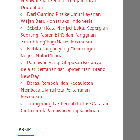
Merawat Akal Sehat di Tengah Badai
Unggahan
Dari Gunting Pita ke Umur Layanan:
Wajah Baru Konstruksi Indonesia
Sebelum Kata Menjadi Luka: Kepergian
Seorang Pasien BPJS dan Panggilan
‘Einfühlung’ bagi Nakes Indonesia
Ketika Tangan yang Membangun
Negeri Mulai Menua
Pahlawan yang Dilupakan Kotanya:
Belajar Bertahan dari Spider-Man: Brand
New Day
Beras, Rempah, dan Kedaulatan:
Membaca Ulang Peta Pertahanan
Indonesia
Jaring yang Tak Pernah Putus: Catatan
Cinta untuk Pahlawan yang Sendirian
ARSIP