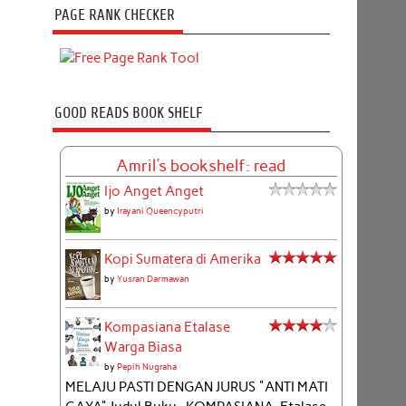
PAGE RANK CHECKER
GOOD READS BOOK SHELF
Amril's bookshelf: read
Ijo Anget Anget
by
Irayani Queencyputri
Kopi Sumatera di Amerika
by
Yusran Darmawan
Kompasiana Etalase
Warga Biasa
by
Pepih Nugraha
MELAJU PASTI DENGAN JURUS "ANTI MATI