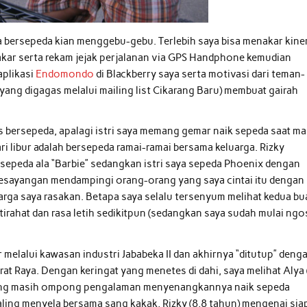
 bersepeda kian menggebu-gebu. Terlebih saya bisa menakar kine
akar serta rekam jejak perjalanan via GPS Handphone kemudian
aplikasi
Endomondo
di Blackberry saya serta motivasi dari teman-
yang digagas melalui mailing list Cikarang Baru) membuat gairah
s bersepeda, apalagi istri saya memang gemar naik sepeda saat ma
ari libur adalah bersepeda ramai-ramai bersama keluarga. Rizky
epeda ala “Barbie” sedangkan istri saya sepeda Phoenix dengan
” kesayangan mendampingi orang-orang yang saya cintai itu dengan
ga saya rasakan. Betapa saya selalu tersenyum melihat kedua bu
irahat dan rasa letih sedikitpun (sedangkan saya sudah mulai ngo
melalui kawasan industri Jababeka II dan akhirnya “ditutup” deng
t Raya. Dengan keringat yang menetes di dahi, saya melihat Alya 
 yang masih ompong pengalaman menyenangkannya naik sepeda
ling menyela bersama sang kakak, Rizky (8,8 tahun) mengenai sia