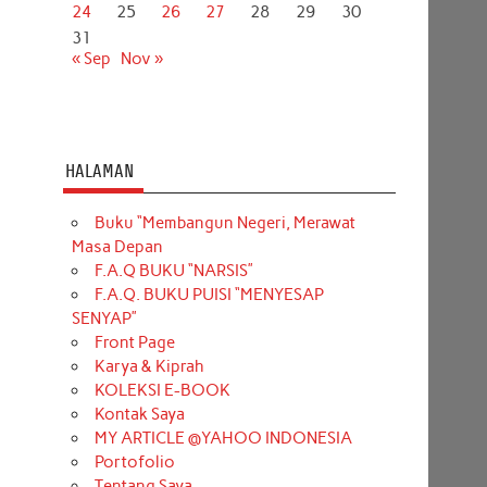
24
25
26
27
28
29
30
31
« Sep
Nov »
HALAMAN
Buku “Membangun Negeri, Merawat
Masa Depan
F.A.Q BUKU “NARSIS”
F.A.Q. BUKU PUISI “MENYESAP
SENYAP”
Front Page
Karya & Kiprah
KOLEKSI E-BOOK
Kontak Saya
MY ARTICLE @YAHOO INDONESIA
Portofolio
Tentang Saya