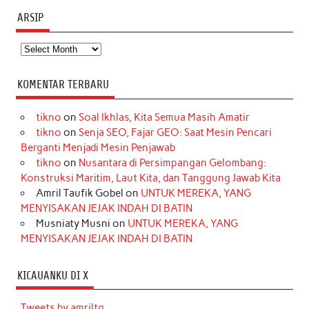
ARSIP
Arsip
KOMENTAR TERBARU
tikno
on
Soal Ikhlas, Kita Semua Masih Amatir
tikno
on
Senja SEO, Fajar GEO: Saat Mesin Pencari
Berganti Menjadi Mesin Penjawab
tikno
on
Nusantara di Persimpangan Gelombang:
Konstruksi Maritim, Laut Kita, dan Tanggung Jawab Kita
Amril Taufik Gobel
on
UNTUK MEREKA, YANG
MENYISAKAN JEJAK INDAH DI BATIN
Musniaty Musni
on
UNTUK MEREKA, YANG
MENYISAKAN JEJAK INDAH DI BATIN
KICAUANKU DI X
Tweets by amriltg