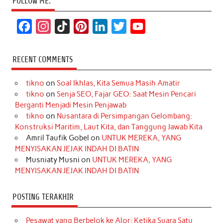
FOLLOW ME:
F
I
T
P
L
T
Y
a
n
i
i
i
w
o
c
s
k
n
n
i
u
RECENT COMMENTS
e
t
T
t
k
t
T
tikno
on
Soal Ikhlas, Kita Semua Masih Amatir
b
a
o
e
e
t
u
tikno
on
Senja SEO, Fajar GEO: Saat Mesin Pencari
o
g
k
r
d
e
b
Berganti Menjadi Mesin Penjawab
o
r
e
I
r
e
tikno
on
Nusantara di Persimpangan Gelombang:
Konstruksi Maritim, Laut Kita, dan Tanggung Jawab Kita
k
a
s
n
Amril Taufik Gobel
on
UNTUK MEREKA, YANG
m
t
MENYISAKAN JEJAK INDAH DI BATIN
Musniaty Musni
on
UNTUK MEREKA, YANG
MENYISAKAN JEJAK INDAH DI BATIN
POSTING TERAKHIR
Pesawat yang Berbelok ke Alor: Ketika Suara Satu