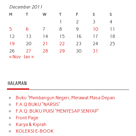
December 2011
M
T
W
T
F
S
S
1
2
3
4
5
6
7
8
9
10
11
12
13
14
15
16
17
18
19
20
21
22
23
24
25
26
27
28
29
30
31
« Nov
Jan »
HALAMAN
Buku “Membangun Negeri, Merawat Masa Depan
F.A.Q BUKU “NARSIS”
F.A.Q. BUKU PUISI “MENYESAP SENYAP”
Front Page
Karya & Kiprah
KOLEKSI E-BOOK