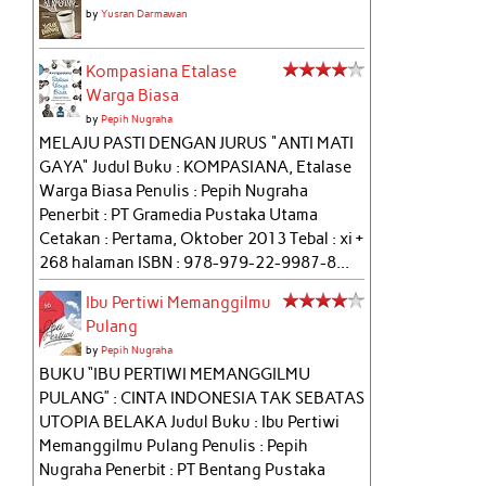
by
Yusran Darmawan
Kompasiana Etalase
Warga Biasa
by
Pepih Nugraha
MELAJU PASTI DENGAN JURUS "ANTI MATI
GAYA" Judul Buku : KOMPASIANA, Etalase
Warga Biasa Penulis : Pepih Nugraha
Penerbit : PT Gramedia Pustaka Utama
Cetakan : Pertama, Oktober 2013 Tebal : xi +
268 halaman ISBN : 978-979-22-9987-8...
Ibu Pertiwi Memanggilmu
Pulang
by
Pepih Nugraha
BUKU “IBU PERTIWI MEMANGGILMU
PULANG” : CINTA INDONESIA TAK SEBATAS
UTOPIA BELAKA Judul Buku : Ibu Pertiwi
Memanggilmu Pulang Penulis : Pepih
Nugraha Penerbit : PT Bentang Pustaka