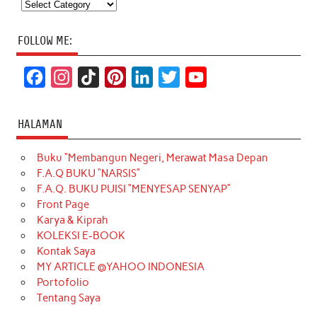
Categories
FOLLOW ME:
F
I
T
P
L
T
Y
a
n
i
i
i
w
o
c
s
k
n
n
i
u
HALAMAN
e
t
T
t
k
t
T
Buku “Membangun Negeri, Merawat Masa Depan
b
a
o
e
e
t
u
F.A.Q BUKU “NARSIS”
o
g
k
r
d
e
b
F.A.Q. BUKU PUISI “MENYESAP SENYAP”
o
r
e
I
r
e
Front Page
Karya & Kiprah
k
a
s
n
KOLEKSI E-BOOK
m
t
Kontak Saya
MY ARTICLE @YAHOO INDONESIA
Portofolio
Tentang Saya