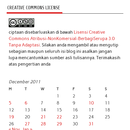
CREATIVE COMMONS LICENSE
ciptaan disebarluaskan di bawah
Lisensi Creative
Commons Atribusi-NonKomersial-BerbagiSerupa 3.0
Tanpa Adaptasi
. Silakan anda mengambil atau mengutip
sebagian maupun seluruh isi blog ini asalkan jangan
lupa mencantumkan sumber asli tulisannya. Terimakasih
atas pengertian anda
December 2011
M
T
W
T
F
S
S
1
2
3
4
5
6
7
8
9
10
11
12
13
14
15
16
17
18
19
20
21
22
23
24
25
26
27
28
29
30
31
« Nov
Jan »