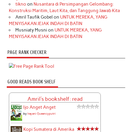
tikno
on
Nusantara di Persimpangan Gelombang:
Konstruksi Maritim, Laut Kita, dan Tanggung Jawab Kita
Amril Taufik Gobel
on
UNTUK MEREKA, YANG
MENYISAKAN JEJAK INDAH DI BATIN
Musniaty Musni
on
UNTUK MEREKA, YANG
MENYISAKAN JEJAK INDAH DI BATIN
PAGE RANK CHECKER
GOOD READS BOOK SHELF
Amril's bookshelf: read
Ijo Anget Anget
by
Irayani Queencyputri
Kopi Sumatera di Amerika