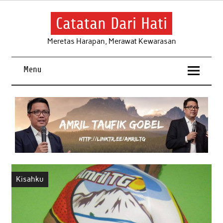
Skip
to
content
Catatan Dari Hati
Meretas Harapan, Merawat Kewarasan
Menu
Kisahku