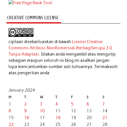
CREATIVE COMMONS LICENSE
ciptaan disebarluaskan di bawah
Lisensi Creative
Commons Atribusi-NonKomersial-BerbagiSerupa 3.0
Tanpa Adaptasi
. Silakan anda mengambil atau mengutip
sebagian maupun seluruh isi blog ini asalkan jangan
lupa mencantumkan sumber asli tulisannya. Terimakasih
atas pengertian anda
January 2024
M
T
W
T
F
S
S
1
2
3
4
5
6
7
8
9
10
11
12
13
14
15
16
17
18
19
20
21
22
23
24
25
26
27
28