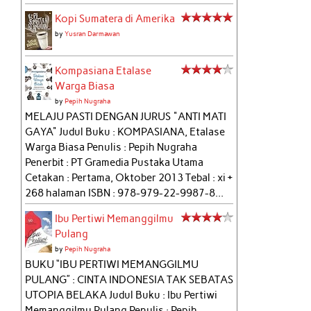
Kopi Sumatera di Amerika
by
Yusran Darmawan
Kompasiana Etalase
Warga Biasa
by
Pepih Nugraha
MELAJU PASTI DENGAN JURUS "ANTI MATI
GAYA" Judul Buku : KOMPASIANA, Etalase
Warga Biasa Penulis : Pepih Nugraha
Penerbit : PT Gramedia Pustaka Utama
Cetakan : Pertama, Oktober 2013 Tebal : xi +
268 halaman ISBN : 978-979-22-9987-8...
Ibu Pertiwi Memanggilmu
Pulang
by
Pepih Nugraha
BUKU “IBU PERTIWI MEMANGGILMU
PULANG” : CINTA INDONESIA TAK SEBATAS
UTOPIA BELAKA Judul Buku : Ibu Pertiwi
Memanggilmu Pulang Penulis : Pepih