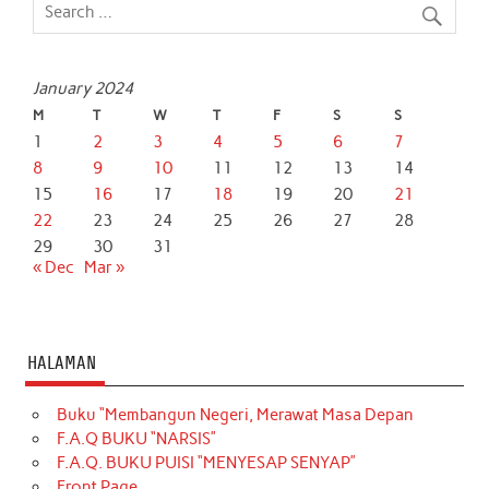
o
r
p
I
k
p
n
January 2024
M
T
W
T
F
S
S
1
2
3
4
5
6
7
8
9
10
11
12
13
14
15
16
17
18
19
20
21
22
23
24
25
26
27
28
29
30
31
« Dec
Mar »
HALAMAN
Buku “Membangun Negeri, Merawat Masa Depan
F.A.Q BUKU “NARSIS”
F.A.Q. BUKU PUISI “MENYESAP SENYAP”
Front Page