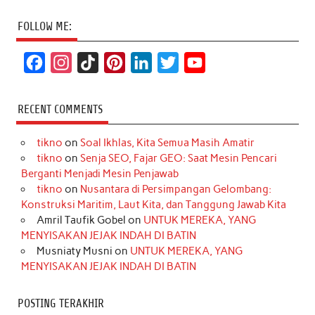
FOLLOW ME:
F
I
T
P
L
T
Y
a
n
i
i
i
w
o
c
s
k
n
n
i
u
RECENT COMMENTS
e
t
T
t
k
t
T
tikno
on
Soal Ikhlas, Kita Semua Masih Amatir
b
a
o
e
e
t
u
tikno
on
Senja SEO, Fajar GEO: Saat Mesin Pencari
o
g
k
r
d
e
b
Berganti Menjadi Mesin Penjawab
o
r
e
I
r
e
tikno
on
Nusantara di Persimpangan Gelombang:
Konstruksi Maritim, Laut Kita, dan Tanggung Jawab Kita
k
a
s
n
Amril Taufik Gobel
on
UNTUK MEREKA, YANG
m
t
MENYISAKAN JEJAK INDAH DI BATIN
Musniaty Musni
on
UNTUK MEREKA, YANG
MENYISAKAN JEJAK INDAH DI BATIN
POSTING TERAKHIR