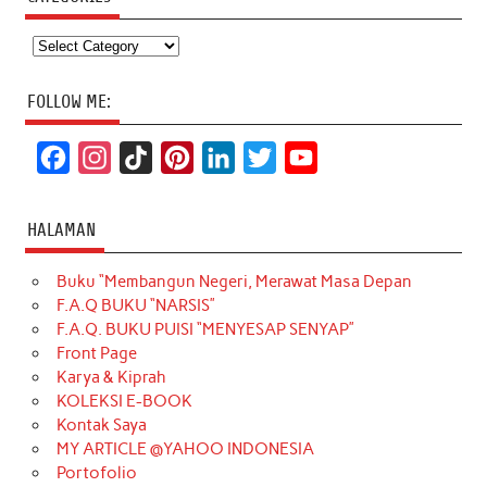
Categories
FOLLOW ME:
F
I
T
P
L
T
Y
a
n
i
i
i
w
o
c
s
k
n
n
i
u
HALAMAN
e
t
T
t
k
t
T
Buku “Membangun Negeri, Merawat Masa Depan
b
a
o
e
e
t
u
F.A.Q BUKU “NARSIS”
o
g
k
r
d
e
b
F.A.Q. BUKU PUISI “MENYESAP SENYAP”
o
r
e
I
r
e
Front Page
Karya & Kiprah
k
a
s
n
KOLEKSI E-BOOK
m
t
Kontak Saya
MY ARTICLE @YAHOO INDONESIA
Portofolio