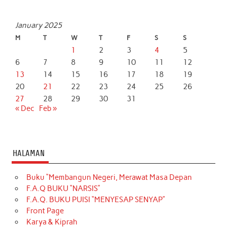
January 2025
M
T
W
T
F
S
S
1
2
3
4
5
6
7
8
9
10
11
12
13
14
15
16
17
18
19
20
21
22
23
24
25
26
27
28
29
30
31
« Dec
Feb »
HALAMAN
Buku “Membangun Negeri, Merawat Masa Depan
F.A.Q BUKU “NARSIS”
F.A.Q. BUKU PUISI “MENYESAP SENYAP”
Front Page
Karya & Kiprah