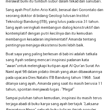
merawat bumi itu tumbuh subur dalam tekad dan sanubari.
Sang ayah Prof.John Ario Katili, berasal dari Gorontalo dan
seorang doktor di bidang Geologi lulusan Institut
Teknologi Bandung (ITB), yang lulus pada usia 31 tahun.
Sang ayah seringkali membangun dialog konstruktif dan
kontemplatif dengan putri kecilnya dan itu kemudian
membangun kesadaran implementatif Amanda tentang
pentingnya menjaga eksistensi bumi lebih baik.
Buat saya yang paling berkesan di bab ini adalah tatkala
sang Ayah sedang mencari inspirasi padanan kata
“awan”untuk melengkapi kutipan ayat Al Qur’an Surat An
Naml ayat 98 dalam pidato ilmiah yang akan dibawakannya
pada upacara Dies Natalis ITB Bandung tahun 1968 . Saat
ditanya sang ayah, Amanda yang saat itu masih berusia 11
tahun, spontan menjawab lugas : “Mega!”
Sampai puluhan tahun kemudian, inspirasi itu masih terus
terjaga abadi di buku karya sang ayah bertajuk
“Laksana
Beraraknya Mega”
, sebuah buku tulisan ilmiah populer