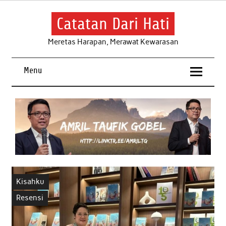
Skip
to
content
Catatan Dari Hati
Meretas Harapan, Merawat Kewarasan
Menu
Kisahku
Resensi