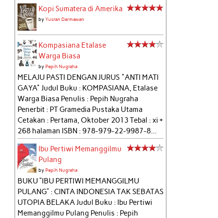
Kopi Sumatera di Amerika
by
Yusran Darmawan
Kompasiana Etalase
Warga Biasa
by
Pepih Nugraha
MELAJU PASTI DENGAN JURUS "ANTI MATI
GAYA" Judul Buku : KOMPASIANA, Etalase
Warga Biasa Penulis : Pepih Nugraha
Penerbit : PT Gramedia Pustaka Utama
Cetakan : Pertama, Oktober 2013 Tebal : xi +
268 halaman ISBN : 978-979-22-9987-8...
Ibu Pertiwi Memanggilmu
Pulang
by
Pepih Nugraha
BUKU “IBU PERTIWI MEMANGGILMU
PULANG” : CINTA INDONESIA TAK SEBATAS
UTOPIA BELAKA Judul Buku : Ibu Pertiwi
Memanggilmu Pulang Penulis : Pepih