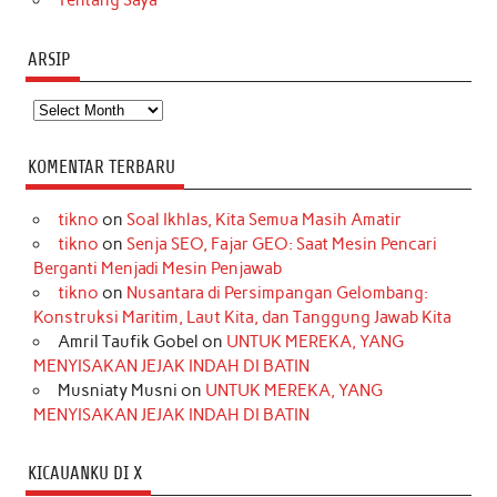
Tentang Saya
ARSIP
Arsip
KOMENTAR TERBARU
tikno
on
Soal Ikhlas, Kita Semua Masih Amatir
tikno
on
Senja SEO, Fajar GEO: Saat Mesin Pencari
Berganti Menjadi Mesin Penjawab
tikno
on
Nusantara di Persimpangan Gelombang:
Konstruksi Maritim, Laut Kita, dan Tanggung Jawab Kita
Amril Taufik Gobel
on
UNTUK MEREKA, YANG
MENYISAKAN JEJAK INDAH DI BATIN
Musniaty Musni
on
UNTUK MEREKA, YANG
MENYISAKAN JEJAK INDAH DI BATIN
KICAUANKU DI X