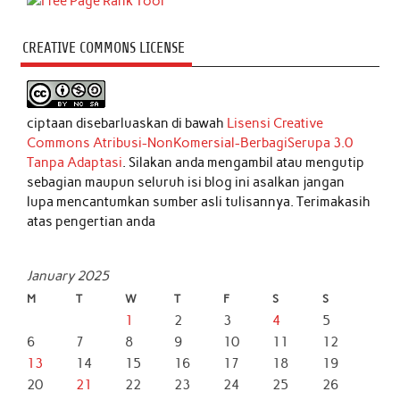
CREATIVE COMMONS LICENSE
ciptaan disebarluaskan di bawah
Lisensi Creative
Commons Atribusi-NonKomersial-BerbagiSerupa 3.0
Tanpa Adaptasi
. Silakan anda mengambil atau mengutip
sebagian maupun seluruh isi blog ini asalkan jangan
lupa mencantumkan sumber asli tulisannya. Terimakasih
atas pengertian anda
January 2025
M
T
W
T
F
S
S
1
2
3
4
5
6
7
8
9
10
11
12
13
14
15
16
17
18
19
20
21
22
23
24
25
26