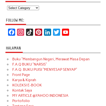
Categories
FOLLOW ME:
F
I
T
P
L
T
Y
a
n
i
i
i
w
o
c
s
k
n
n
i
u
HALAMAN
e
t
T
t
k
t
T
Buku “Membangun Negeri, Merawat Masa Depan
b
a
o
e
e
t
u
F.A.Q BUKU “NARSIS”
o
g
k
r
d
e
b
F.A.Q. BUKU PUISI “MENYESAP SENYAP”
o
r
e
I
r
e
Front Page
Karya & Kiprah
k
a
s
n
KOLEKSI E-BOOK
m
t
Kontak Saya
MY ARTICLE @YAHOO INDONESIA
Portofolio