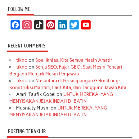
FOLLOW ME:
F
I
T
P
L
T
Y
a
n
i
i
i
w
o
c
s
k
n
n
i
u
RECENT COMMENTS
e
t
T
t
k
t
T
tikno
on
Soal Ikhlas, Kita Semua Masih Amatir
b
a
o
e
e
t
u
tikno
on
Senja SEO, Fajar GEO: Saat Mesin Pencari
o
g
k
r
d
e
b
Berganti Menjadi Mesin Penjawab
o
r
e
I
r
e
tikno
on
Nusantara di Persimpangan Gelombang:
Konstruksi Maritim, Laut Kita, dan Tanggung Jawab Kita
k
a
s
n
Amril Taufik Gobel
on
UNTUK MEREKA, YANG
m
t
MENYISAKAN JEJAK INDAH DI BATIN
Musniaty Musni
on
UNTUK MEREKA, YANG
MENYISAKAN JEJAK INDAH DI BATIN
POSTING TERAKHIR