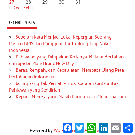
27
28
29
30
31
« Dec
Feb »
RECENT POSTS
Sebelum Kata Menjadi Luka: Kepergian Seorang
Pasien BPJS dan Panggilan ‘Einfühlung’ bagi Nakes
Indonesia
Pahlawan yang Dilupakan Kotanya: Belajar Bertahan
dari Spider-Man: Brand New Day
Beras, Rempah, dan Kedaulatan: Membaca Ulang Peta
Pertahanan Indonesia
Jaring yang Tak Pernah Putus: Catatan Cinta untuk
Pahlawan yang Sendirian
Kepada Mereka yang Masih Bangun dan Mencoba Lagi
Facebook
Twitter
WhatsApp
LinkedIn
Email
S
Powered by
WordPress
and
Anderson
.