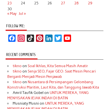
23
24
25
26
27
28
29
30
« May
Jul »
FOLLOW ME:
F
I
T
P
L
T
Y
a
n
i
i
i
w
o
c
s
k
n
n
i
u
RECENT COMMENTS
e
t
T
t
k
t
T
tikno
on
Soal Ikhlas, Kita Semua Masih Amatir
b
a
o
e
e
t
u
tikno
on
Senja SEO, Fajar GEO: Saat Mesin Pencari
o
g
k
r
d
e
b
Berganti Menjadi Mesin Penjawab
o
r
e
I
r
e
tikno
on
Nusantara di Persimpangan Gelombang:
Konstruksi Maritim, Laut Kita, dan Tanggung Jawab Kita
k
a
s
n
Amril Taufik Gobel
on
UNTUK MEREKA, YANG
m
t
MENYISAKAN JEJAK INDAH DI BATIN
Musniaty Musni
on
UNTUK MEREKA, YANG
MENYISAKAN JEJAK INDAH DI BATIN