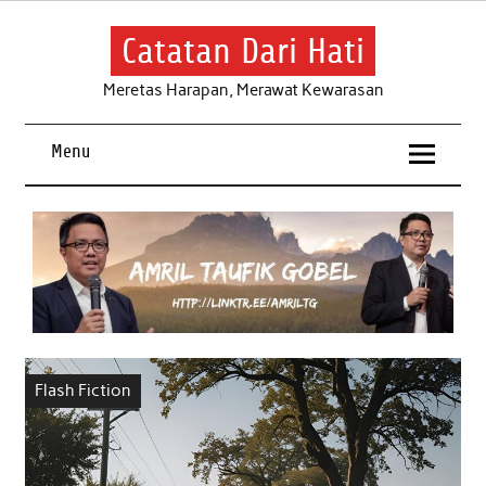
Skip
to
content
Catatan Dari Hati
Meretas Harapan, Merawat Kewarasan
Menu
Flash Fiction