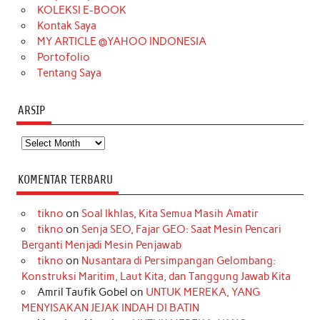
KOLEKSI E-BOOK
m
t
Kontak Saya
MY ARTICLE @YAHOO INDONESIA
Portofolio
Tentang Saya
ARSIP
Arsip
KOMENTAR TERBARU
tikno
on
Soal Ikhlas, Kita Semua Masih Amatir
tikno
on
Senja SEO, Fajar GEO: Saat Mesin Pencari
Berganti Menjadi Mesin Penjawab
tikno
on
Nusantara di Persimpangan Gelombang:
Konstruksi Maritim, Laut Kita, dan Tanggung Jawab Kita
Amril Taufik Gobel
on
UNTUK MEREKA, YANG
MENYISAKAN JEJAK INDAH DI BATIN