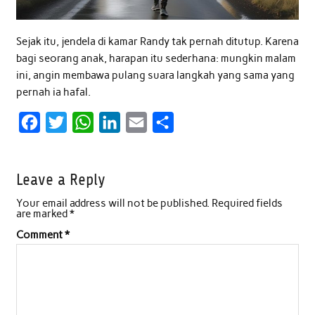
Sejak itu, jendela di kamar Randy tak pernah ditutup. Karena
bagi seorang anak, harapan itu sederhana: mungkin malam
ini, angin membawa pulang suara langkah yang sama yang
pernah ia hafal.
F
T
W
L
E
S
a
w
h
i
m
h
c
i
a
n
a
a
Leave a Reply
e
t
t
k
i
r
Your email address will not be published.
Required fields
b
t
s
e
l
e
are marked
*
o
e
A
d
Comment
*
o
r
p
I
k
p
n