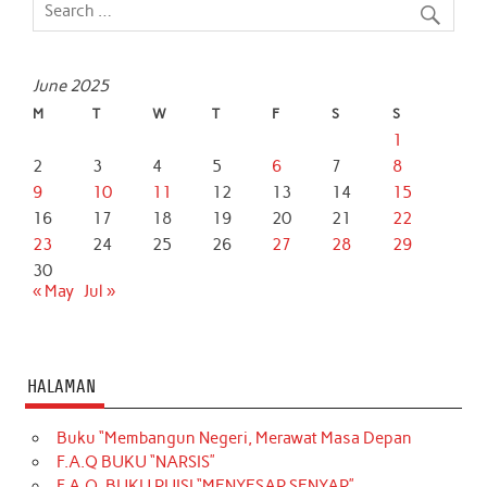
June 2025
M
T
W
T
F
S
S
1
2
3
4
5
6
7
8
9
10
11
12
13
14
15
16
17
18
19
20
21
22
23
24
25
26
27
28
29
30
« May
Jul »
HALAMAN
Buku “Membangun Negeri, Merawat Masa Depan
F.A.Q BUKU “NARSIS”
F.A.Q. BUKU PUISI “MENYESAP SENYAP”