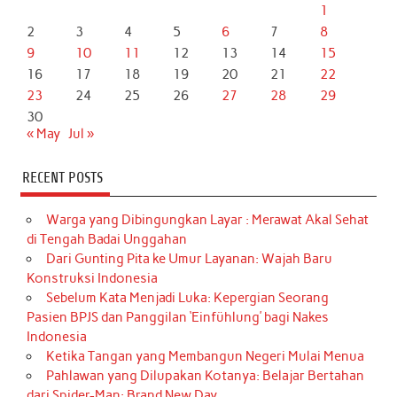
1
2
3
4
5
6
7
8
9
10
11
12
13
14
15
16
17
18
19
20
21
22
23
24
25
26
27
28
29
30
« May
Jul »
RECENT POSTS
Warga yang Dibingungkan Layar : Merawat Akal Sehat
di Tengah Badai Unggahan
Dari Gunting Pita ke Umur Layanan: Wajah Baru
Konstruksi Indonesia
Sebelum Kata Menjadi Luka: Kepergian Seorang
Pasien BPJS dan Panggilan ‘Einfühlung’ bagi Nakes
Indonesia
Ketika Tangan yang Membangun Negeri Mulai Menua
Pahlawan yang Dilupakan Kotanya: Belajar Bertahan
dari Spider-Man: Brand New Day