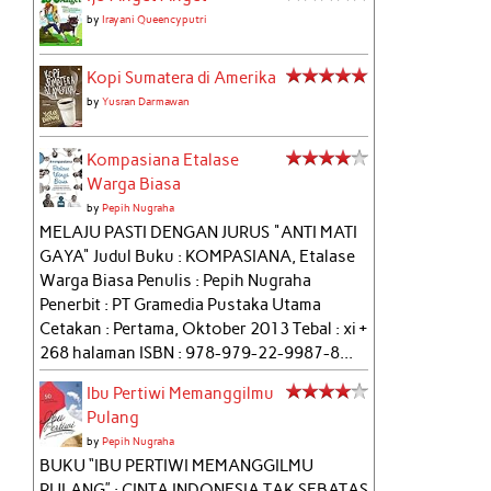
by
Irayani Queencyputri
Kopi Sumatera di Amerika
by
Yusran Darmawan
Kompasiana Etalase
Warga Biasa
by
Pepih Nugraha
MELAJU PASTI DENGAN JURUS "ANTI MATI
GAYA" Judul Buku : KOMPASIANA, Etalase
Warga Biasa Penulis : Pepih Nugraha
Penerbit : PT Gramedia Pustaka Utama
Cetakan : Pertama, Oktober 2013 Tebal : xi +
268 halaman ISBN : 978-979-22-9987-8...
Ibu Pertiwi Memanggilmu
Pulang
by
Pepih Nugraha
BUKU “IBU PERTIWI MEMANGGILMU
PULANG” : CINTA INDONESIA TAK SEBATAS