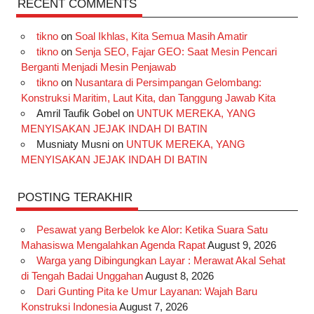
RECENT COMMENTS
e
t
T
t
k
t
T
tikno
on
Soal Ikhlas, Kita Semua Masih Amatir
b
a
o
e
e
t
u
tikno
on
Senja SEO, Fajar GEO: Saat Mesin Pencari
o
g
k
r
d
e
b
Berganti Menjadi Mesin Penjawab
o
r
e
I
r
e
tikno
on
Nusantara di Persimpangan Gelombang:
Konstruksi Maritim, Laut Kita, dan Tanggung Jawab Kita
k
a
s
n
Amril Taufik Gobel
on
UNTUK MEREKA, YANG
m
t
MENYISAKAN JEJAK INDAH DI BATIN
Musniaty Musni
on
UNTUK MEREKA, YANG
MENYISAKAN JEJAK INDAH DI BATIN
POSTING TERAKHIR
Pesawat yang Berbelok ke Alor: Ketika Suara Satu
Mahasiswa Mengalahkan Agenda Rapat
August 9, 2026
Warga yang Dibingungkan Layar : Merawat Akal Sehat
di Tengah Badai Unggahan
August 8, 2026
Dari Gunting Pita ke Umur Layanan: Wajah Baru
Konstruksi Indonesia
August 7, 2026