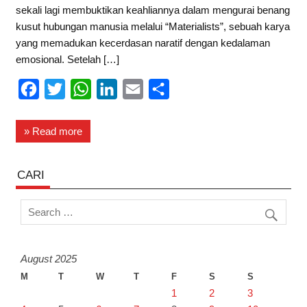
sekali lagi membuktikan keahliannya dalam mengurai benang
kusut hubungan manusia melalui “Materialists”, sebuah karya
yang memadukan kecerdasan naratif dengan kedalaman
emosional. Setelah […]
F
T
W
L
E
S
a
w
h
i
m
h
c
i
a
n
a
a
» Read more
e
t
t
k
i
r
b
t
s
e
l
e
CARI
o
e
A
d
o
r
p
I
k
p
n
August 2025
M
T
W
T
F
S
S
1
2
3