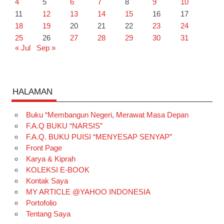
4
5
6
7
8
9
10
11
12
13
14
15
16
17
18
19
20
21
22
23
24
25
26
27
28
29
30
31
« Jul
Sep »
HALAMAN
Buku “Membangun Negeri, Merawat Masa Depan
F.A.Q BUKU “NARSIS”
F.A.Q. BUKU PUISI “MENYESAP SENYAP”
Front Page
Karya & Kiprah
KOLEKSI E-BOOK
Kontak Saya
MY ARTICLE @YAHOO INDONESIA
Portofolio
Tentang Saya