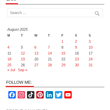
August 2025
M
T
W
T
F
S
S
1
2
3
4
5
6
7
8
9
10
11
12
13
14
15
16
17
18
19
20
21
22
23
24
25
26
27
28
29
30
31
« Jul
Sep »
FOLLOW ME:
F
I
T
P
L
T
Y
a
n
i
i
i
w
o
c
s
k
n
n
i
u