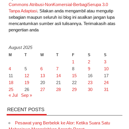
Commons Atribusi-NonKomersial-BerbagiSerupa 3.0
Tanpa Adaptasi
. Silakan anda mengambil atau mengutip
sebagian maupun seluruh isi blog ini asalkan jangan lupa
mencantumkan sumber asli tulisannya. Terimakasih atas
pengertian anda
August 2025
M
T
W
T
F
S
S
1
2
3
4
5
6
7
8
9
10
11
12
13
14
15
16
17
18
19
20
21
22
23
24
25
26
27
28
29
30
31
« Jul
Sep »
RECENT POSTS
Pesawat yang Berbelok ke Alor: Ketika Suara Satu