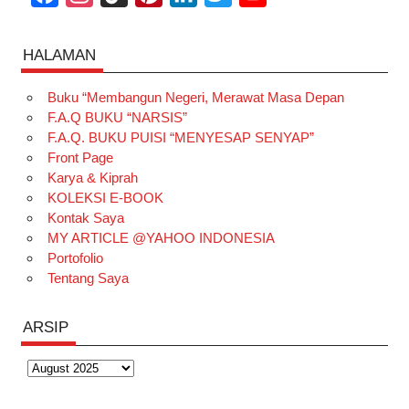
a
n
i
i
i
w
o
c
s
k
n
n
i
u
HALAMAN
e
t
T
t
k
t
T
Buku “Membangun Negeri, Merawat Masa Depan
b
a
o
e
e
t
u
F.A.Q BUKU “NARSIS”
o
g
k
r
d
e
b
F.A.Q. BUKU PUISI “MENYESAP SENYAP”
o
r
e
I
r
e
Front Page
Karya & Kiprah
k
a
s
n
KOLEKSI E-BOOK
m
t
Kontak Saya
MY ARTICLE @YAHOO INDONESIA
Portofolio
Tentang Saya
ARSIP
Arsip