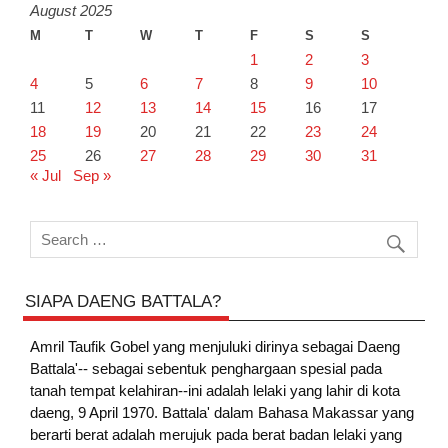
August 2025
M
T
W
T
F
S
S
1
2
3
4
5
6
7
8
9
10
11
12
13
14
15
16
17
18
19
20
21
22
23
24
25
26
27
28
29
30
31
« Jul
Sep »
SIAPA DAENG BATTALA?
Amril Taufik Gobel
yang menjuluki dirinya sebagai Daeng
Battala'-- sebagai sebentuk penghargaan spesial pada
tanah tempat kelahiran--ini adalah lelaki yang lahir di kota
daeng, 9 April 1970. Battala' dalam Bahasa Makassar yang
berarti berat adalah merujuk pada berat badan lelaki yang