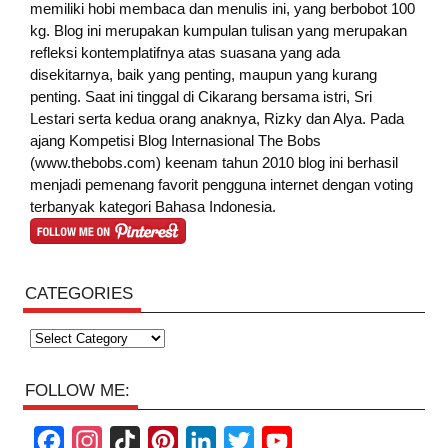
memiliki hobi membaca dan menulis ini, yang berbobot 100
kg. Blog ini merupakan kumpulan tulisan yang merupakan
refleksi kontemplatifnya atas suasana yang ada
disekitarnya, baik yang penting, maupun yang kurang
penting. Saat ini tinggal di Cikarang bersama istri, Sri
Lestari serta kedua orang anaknya, Rizky dan Alya. Pada
ajang Kompetisi Blog Internasional The Bobs
(www.thebobs.com) keenam tahun 2010 blog ini berhasil
menjadi pemenang favorit pengguna internet dengan voting
terbanyak kategori Bahasa Indonesia.
CATEGORIES
Categories
FOLLOW ME:
F
I
T
P
L
T
Y