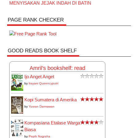
MENYISAKAN JEJAK INDAH DI BATIN
PAGE RANK CHECKER
GOOD READS BOOK SHELF
Amril's bookshelf: read
Ijo Anget Anget
by
Irayani Queencyputri
Kopi Sumatera di Amerika
by
Yusran Darmawan
Kompasiana Etalase Warga
Biasa
by
Pepih Nugraha