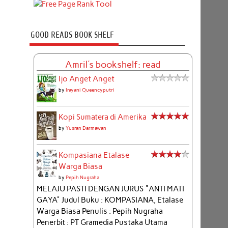
GOOD READS BOOK SHELF
Amril's bookshelf: read
Ijo Anget Anget
by
Irayani Queencyputri
Kopi Sumatera di Amerika
by
Yusran Darmawan
Kompasiana Etalase
Warga Biasa
by
Pepih Nugraha
MELAJU PASTI DENGAN JURUS "ANTI MATI
GAYA" Judul Buku : KOMPASIANA, Etalase
Warga Biasa Penulis : Pepih Nugraha
Penerbit : PT Gramedia Pustaka Utama