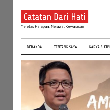
Skip
to
content
Catatan Dari Hati
Meretas Harapan, Merawat Kewarasan
BERANDA
TENTANG SAYA
KARYA & KI