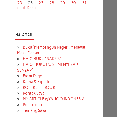
25
26
27
28
29
30
31
« Jul
Sep »
HALAMAN
Buku “Membangun Negeri, Merawat
Masa Depan
F.A.Q BUKU “NARSIS”
F.A.Q. BUKU PUISI “MENYESAP
SENYAP”
Front Page
Karya & Kiprah
KOLEKSI E-BOOK
Kontak Saya
MY ARTICLE @YAHOO INDONESIA
Portofolio
Tentang Saya