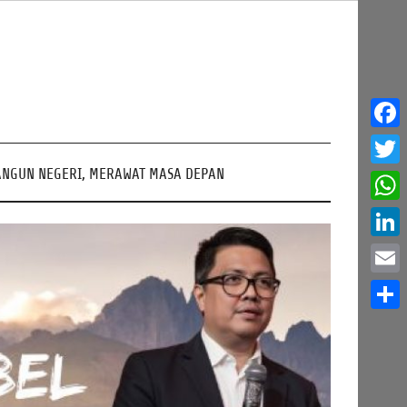
Face
NGUN NEGERI, MERAWAT MASA DEPAN
Twitt
What
Linke
Email
Share